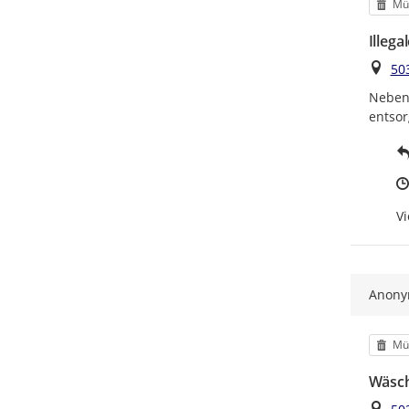
Kat
Mül
Illeg
Ort
50
Neben 
entsor
Vi
Anon
Kat
Mül
Wäsch
Ort