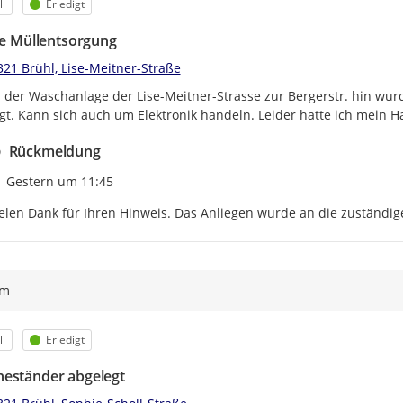
egorie
Status
l
Erledigt
ale Müllentsorgung
321 Brühl, Lise-Meitner-Straße
der Waschanlage der Lise-Meitner-Strasse zur Bergerstr. hin wurd
gt. Kann sich auch um Elektronik handeln. Leider hatte ich mein H
Rückmeldung
Zeitpunkt des Erstellens
Gestern um 11:45
elen Dank für Ihren Hinweis. Das Anliegen wurde an die zuständige
ym
egorie
Status
l
Erledigt
eständer abgelegt