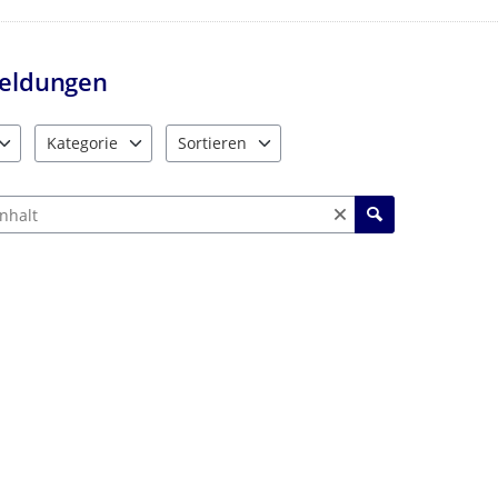
eldungen
Kategorie
Sortieren
e verfügbar. Benutzen Sie "Pfeiltaste oben" und "Pfeiltaste unten"
10 Einträge verfügbar. Benutzen Sie "Pfeiltaste oben" und "Pf
2 Einträge verfügbar. Benutzen Sie "Pfeiltas
ch Meldungen und Kommentaren