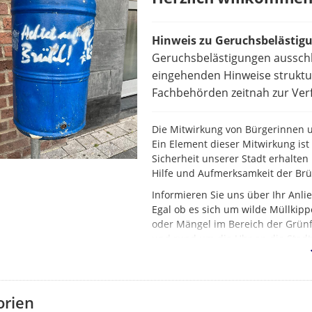
Hinweis zu Geruchsbelästig
Geruchsbelästigungen ausschl
eingehenden Hinweise struktur
Fachbehörden zeitnah zur Verf
Die Mitwirkung von Bürgerinnen un
Ein Element dieser Mitwirkung is
Sicherheit unserer Stadt erhalten 
Hilfe und Aufmerksamkeit der Br
Informieren Sie uns über Ihr Anl
Egal ob es sich um wilde Müllkipp
oder Mängel im Bereich der Grünf
und rund um die Uhr an die Stadt
orien