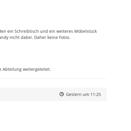
en ein Schreibtisch und ein weiteres Möbelstück 
andy nicht dabei. Daher keine Fotos.
 Abteilung weitergeleitet.
Zeitpunkt des Erstellens
Zeitpunkt des Erstellens
Zur Äußerung
Gestern um 11:25