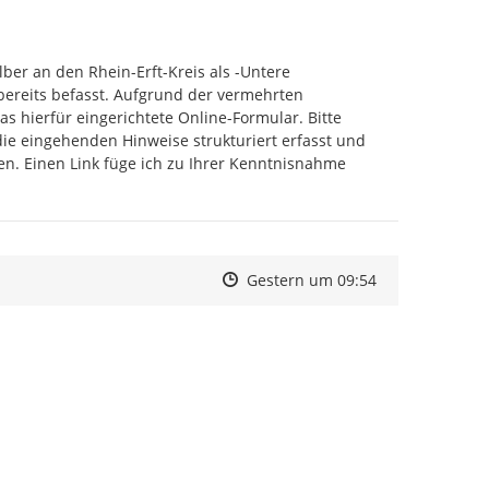
ber an den Rhein-Erft-Kreis als -Untere 
bereits befasst. Aufgrund der vermehrten 
 hierfür eingerichtete Online-Formular. Bitte 
ie eingehenden Hinweise strukturiert erfasst und 
n. Einen Link füge ich zu Ihrer Kenntnisnahme 
fuer-meldungen-zu-geruchsbelaestigungen-ein.php
Zeitpunkt des Erstellens
Zeitpunkt des Erstellens
Zur Äußerung
Gestern um 09:54