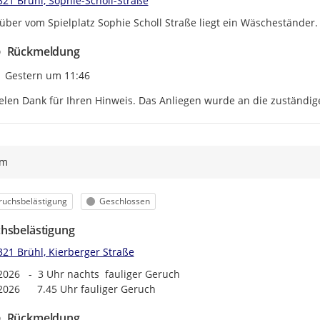
321 Brühl, Sophie-Scholl-Straße
ber vom Spielplatz Sophie Scholl Straße liegt ein Wäscheständer. 
Rückmeldung
Zeitpunkt des Erstellens
Gestern um 11:46
elen Dank für Ihren Hinweis. Das Anliegen wurde an die zuständige
ym
egorie
Status
ruchsbelästigung
Geschlossen
hsbelästigung
321 Brühl, Kierberger Straße
2026   -  3 Uhr nachts  fauliger Geruch

2026      7.45 Uhr fauliger Geruch
Rückmeldung