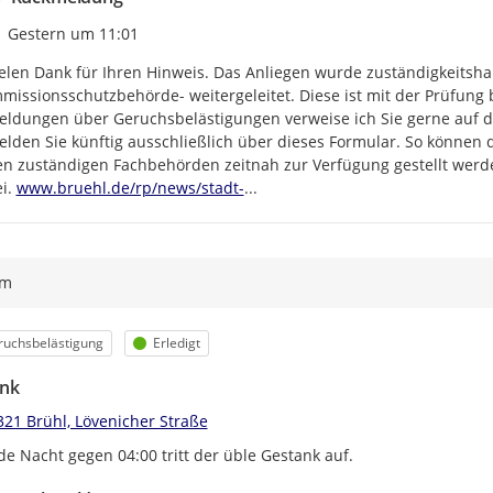
Zeitpunkt des Erstellens
Gestern um 11:01
elen Dank für Ihren Hinweis. Das Anliegen wurde zuständigkeitshal
missionsschutzbehörde- weitergeleitet. Diese ist mit der Prüfung 
ldungen über Geruchsbelästigungen verweise ich Sie gerne auf das
lden Sie künftig ausschließlich über dieses Formular. So können d
n zuständigen Fachbehörden zeitnah zur Verfügung gestellt werde
https://
bruehl-richtet-online-formular-
i. 
www.bruehl.de/rp/news/stadt-
...
ym
egorie
Status
ruchsbelästigung
Erledigt
nk
321 Brühl, Lövenicher Straße
de Nacht gegen 04:00 tritt der üble Gestank auf.