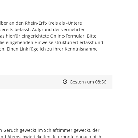
ber an den Rhein-Erft-Kreis als -Untere 
bereits befasst. Aufgrund der vermehrten 
 hierfür eingerichtete Online-Formular. Bitte 
ie eingehenden Hinweise strukturiert erfasst und 
n. Einen Link füge ich zu Ihrer Kenntnisnahme 
fuer-meldungen-zu-geruchsbelaestigungen-ein.php
Zeitpunkt des Erstellens
Zeitpunkt des Erstellens
Zur Äußerung
Gestern um 08:56
n Geruch geweckt im Schlafzimmer geweckt, der 
nd Atemschwierigkeiten. Ich konnte danach nicht 