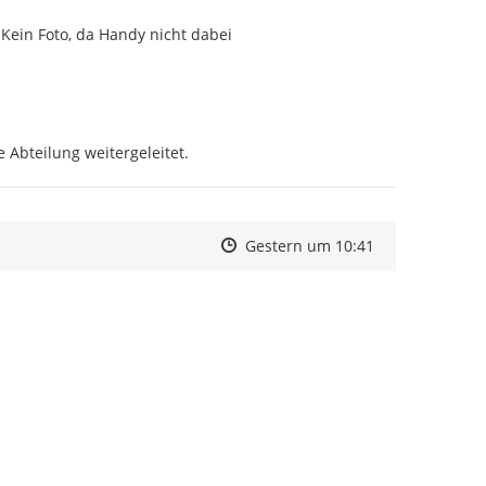
Kein Foto, da Handy nicht dabei
 Abteilung weitergeleitet.
Zeitpunkt des Erstellens
Zeitpunkt des Erstellens
Zur Äußerung
Gestern um 10:41