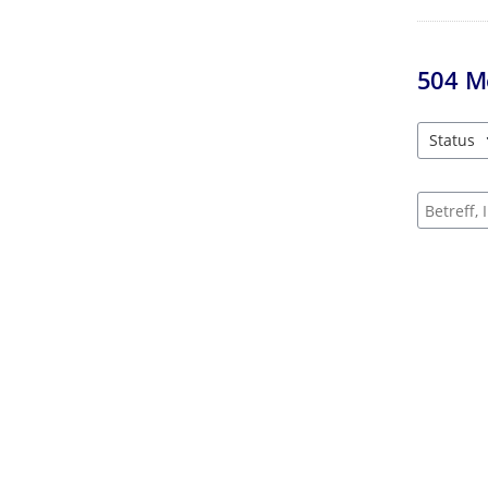
504
M
Status
3 Einträg
Suche na