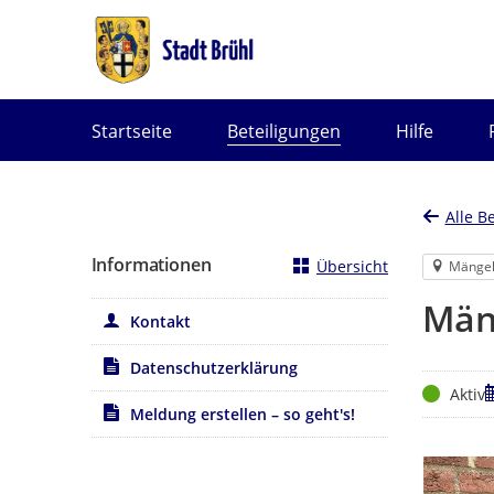
Portalnavigation
Startseite
Beteiligungen
Hilfe
Alle B
Informationen
Übersicht
Mänge
Män
Kontakt
Datenschutzerklärung
Status
Z
Aktiv
Meldung erstellen – so geht's!