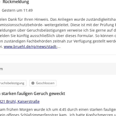
Rückmeldung
Zeitpunkt des Erstellens
Gestern um 11:49
elen Dank für Ihren Hinweis. Das Anliegen wurde zuständigkeitshal
missionsschutzbehörde- weitergeleitet. Diese ist mit der Prüfung 
ldungen über Geruchsbelästigungen verweise ich Sie gerne auf das
lden Sie künftig ausschließlich über dieses Formular. So können d
n zuständigen Fachbehörden zeitnah zur Verfügung gestellt werde
https://
bruehl-richtet-online-formular-
i. 
www.bruehl.de/rp/news/stadt-
...
ym
egorie
Status
ruchsbelästigung
Geschlossen
 starken fauligen Geruch geweckt
321 Brühl, Kaiserstraße
am frühen Morgen wurde ich um 4:45 durch einen starken faulige
ein offenes Schlafzimmerfenstrer kam.  Ich hatte Kopfschmerzen u