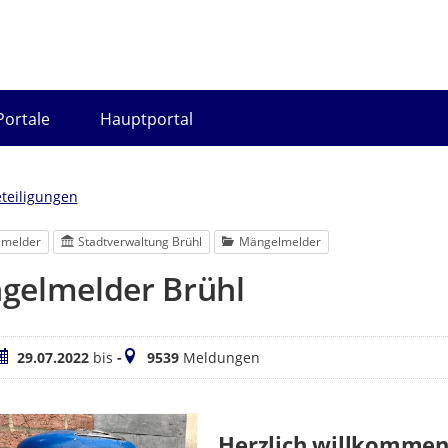
Portale
Hauptportal
eteiligungen
lmelder
Stadtverwaltung Brühl
Mängelmelder
gelmelder Brühl
eitraum
Meldungen
29.07.2022
bis
-
9539
Meldungen
Herzlich willkommen