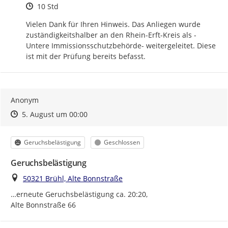
Zeitpunkt des Erstellens
10 Std
Vielen Dank für Ihren Hinweis. Das Anliegen wurde 
zuständigkeitshalber an den Rhein-Erft-Kreis als -
Untere Immissionsschutzbehörde- weitergeleitet. Diese 
ist mit der Prüfung bereits befasst.
Anonym
Zeitpunkt des Erstellens
Zeitpunkt des Erstellens
Zur Äußerung
5. August um 00:00
Kategorie
Status
Geruchsbelästigung
Geschlossen
Geruchsbelästigung
Ort
50321 Brühl, Alte Bonnstraße
…erneute Geruchsbelästigung ca. 20:20,

Alte Bonnstraße 66