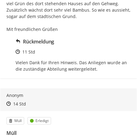
viel Grün des dort stehenden Hauses auf den Gehweg. 
Zusätzlich wächst dort sehr viel Bambus. So wie es aussieht, 
sogar auf dem städtischen Grund.

Mit freundlichen Grüßen
Rückmeldung
Zeitpunkt des Erstellens
11 Std
Vielen Dank für Ihren Hinweis. Das Anliegen wurde an 
die zuständige Abteilung weitergeleitet.
Anonym
Zeitpunkt des Erstellens
Zeitpunkt des Erstellens
Zur Äußerung
14 Std
Kategorie
Status
Müll
Erledigt
Müll