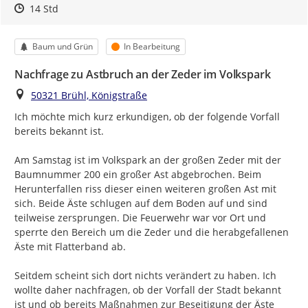
Zeitpunkt des Erstellens
Zeitpunkt des Erstellens
Zur Äußerung
14 Std
Kategorie
Status
Baum und Grün
In Bearbeitung
Nachfrage zu Astbruch an der Zeder im Volkspark
Ort
50321 Brühl, Königstraße
Ich möchte mich kurz erkundigen, ob der folgende Vorfall 
bereits bekannt ist.

Am Samstag ist im Volkspark an der großen Zeder mit der 
Baumnummer 200 ein großer Ast abgebrochen. Beim 
Herunterfallen riss dieser einen weiteren großen Ast mit 
sich. Beide Äste schlugen auf dem Boden auf und sind 
teilweise zersprungen. Die Feuerwehr war vor Ort und 
sperrte den Bereich um die Zeder und die herabgefallenen 
Äste mit Flatterband ab.

Seitdem scheint sich dort nichts verändert zu haben. Ich 
wollte daher nachfragen, ob der Vorfall der Stadt bekannt 
ist und ob bereits Maßnahmen zur Beseitigung der Äste 