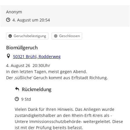
Anonym
Zeitpunkt des Erstellens
Zeitpunkt des Erstellens
Zur Äußerung
4. August um 20:54
Kategorie
Status
Geruchsbelästigung
Geschlossen
Biomüllgeruch
Ort
50321 Brühl, Rodderweg
4. August 26  20:30Uhr

in den letzten Tagen, meist gegen Abend.

Der ‚süßliche‘ Geruch kommt aus Erftstadt Richtung.
Rückmeldung
Zeitpunkt des Erstellens
9 Std
Vielen Dank für Ihren Hinweis. Das Anliegen wurde 
zuständigkeitshalber an den Rhein-Erft-Kreis als -
Untere Immissionsschutzbehörde- weitergeleitet. Diese 
ist mit der Prüfung bereits befasst.