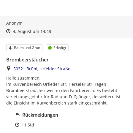
Anonym
Zeitpunkt des Erstellens
Zeitpunkt des Erstellens
Zur Äußerung
4. August um 14:48
Kategorie
Status
Baum und Grün
Erledigt
Brombeerstäucher
Ort
50321 Brühl, Urfelder Straße
Hallo zusammen,

im Kurvenbereich Urfleder Str. Herseler Str. ragen 
Brombeersträucher weit in den Fahrbereich. Es besteht 
verletzungsgefahr für Rad und Fußgänger, desweitern ist 
die Einsicht im Kurvenbereich stark eingeschränkt.
Rückmeldungen
Zeitpunkt des Erstellens
11 Std