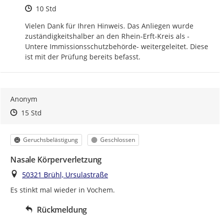
Zeitpunkt des Erstellens
10 Std
Vielen Dank für Ihren Hinweis. Das Anliegen wurde 
zuständigkeitshalber an den Rhein-Erft-Kreis als -
Untere Immissionsschutzbehörde- weitergeleitet. Diese 
ist mit der Prüfung bereits befasst.
Anonym
Zeitpunkt des Erstellens
Zeitpunkt des Erstellens
Zur Äußerung
15 Std
Kategorie
Status
Geruchsbelästigung
Geschlossen
Nasale Körperverletzung
Ort
50321 Brühl, Ursulastraße
Es stinkt mal wieder in Vochem.
Rückmeldung