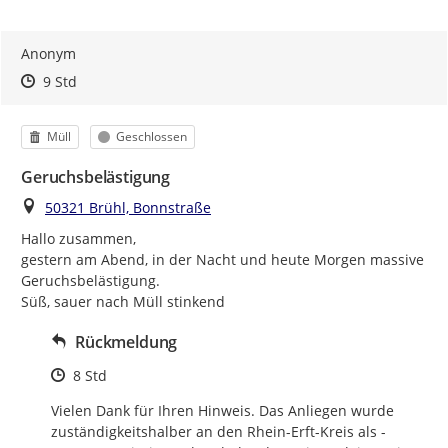
Anonym
Zeitpunkt des Erstellens
Zeitpunkt des Erstellens
Zur Äußerung
9 Std
Kategorie
Status
Müll
Geschlossen
Geruchsbelästigung
Ort
50321 Brühl, Bonnstraße
Hallo zusammen,

gestern am Abend, in der Nacht und heute Morgen massive 
Geruchsbelästigung.

Süß, sauer nach Müll stinkend
Rückmeldung
Zeitpunkt des Erstellens
8 Std
Vielen Dank für Ihren Hinweis. Das Anliegen wurde 
zuständigkeitshalber an den Rhein-Erft-Kreis als -