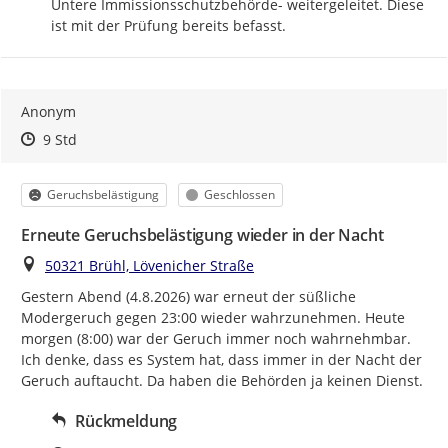
Untere Immissionsschutzbehörde- weitergeleitet. Diese 
ist mit der Prüfung bereits befasst.
Anonym
Zeitpunkt des Erstellens
Zeitpunkt des Erstellens
Zur Äußerung
9 Std
Kategorie
Status
Geruchsbelästigung
Geschlossen
Erneute Geruchsbelästigung wieder in der Nacht
Ort
50321 Brühl, Lövenicher Straße
Gestern Abend (4.8.2026) war erneut der süßliche 
Modergeruch gegen 23:00 wieder wahrzunehmen. Heute 
morgen (8:00) war der Geruch immer noch wahrnehmbar.

Ich denke, dass es System hat, dass immer in der Nacht der 
Geruch auftaucht. Da haben die Behörden ja keinen Dienst.
Rückmeldung