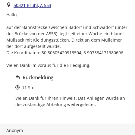
Ort
50321 Brühl, A 553
Hallo,

auf der Bahnstrecke zwischen Badorf und Schwadorf (unter 
der Brücke von der A553) liegt seit einer Woche ein blauer 
Müllsack mit Kleidungsstücken. Direkt an dem Mülleimer 
der dort aufgestellt wurde.

Die Koordinaten: 50.80605420913504, 6.907384171980696

Vielen Dank im voraus für die Erledigung.
Rückmeldung
Zeitpunkt des Erstellens
11 Std
Vielen Dank für Ihren Hinweis. Das Anliegen wurde an 
die zuständige Abteilung weitergeleitet.
Anonym