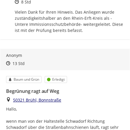
Zeitpunkt des Erstellens
8 Std
Vielen Dank für Ihren Hinweis. Das Anliegen wurde 
zuständigkeitshalber an den Rhein-Erft-Kreis als -
Untere Immissionsschutzbehörde- weitergeleitet. Diese 
ist mit der Prüfung bereits befasst.
Anonym
Zeitpunkt des Erstellens
Zeitpunkt des Erstellens
Zur Äußerung
13 Std
Kategorie
Status
Baum und Grün
Erledigt
Begrünung ragt auf Weg
Ort
50321 Brühl, Bonnstraße
Hallo,

wenn man von der Haltestelle Schwadorf Richtung 
Schwadorf über die Straßenbahnschienen läuft, ragt sehr 