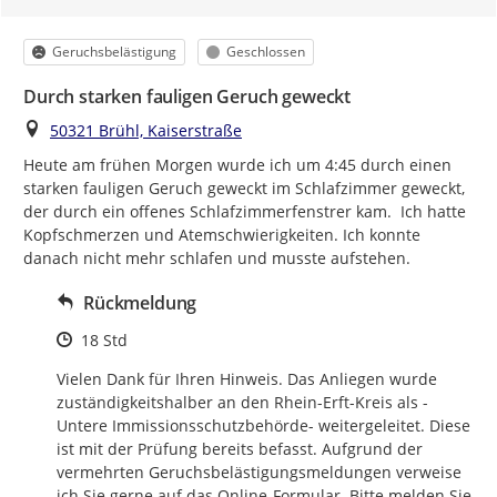
Kategorie
Status
Geruchsbelästigung
Geschlossen
Durch starken fauligen Geruch geweckt
Ort
50321 Brühl, Kaiserstraße
Heute am frühen Morgen wurde ich um 4:45 durch einen 
starken fauligen Geruch geweckt im Schlafzimmer geweckt, 
der durch ein offenes Schlafzimmerfenstrer kam.  Ich hatte 
Kopfschmerzen und Atemschwierigkeiten. Ich konnte 
danach nicht mehr schlafen und musste aufstehen.
Rückmeldung
Zeitpunkt des Erstellens
18 Std
Vielen Dank für Ihren Hinweis. Das Anliegen wurde 
zuständigkeitshalber an den Rhein-Erft-Kreis als -
Untere Immissionsschutzbehörde- weitergeleitet. Diese 
ist mit der Prüfung bereits befasst. Aufgrund der 
vermehrten Geruchsbelästigungsmeldungen verweise 
ich Sie gerne auf das Online-Formular. Bitte melden Sie 