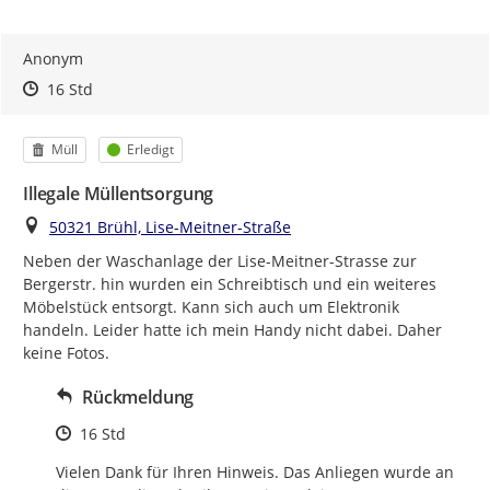
Anonym
Zeitpunkt des Erstellens
Zeitpunkt des Erstellens
Zur Äußerung
16 Std
Kategorie
Status
Müll
Erledigt
Illegale Müllentsorgung
Ort
50321 Brühl, Lise-Meitner-Straße
Neben der Waschanlage der Lise-Meitner-Strasse zur 
Bergerstr. hin wurden ein Schreibtisch und ein weiteres 
Möbelstück entsorgt. Kann sich auch um Elektronik 
handeln. Leider hatte ich mein Handy nicht dabei. Daher 
keine Fotos.
Rückmeldung
Zeitpunkt des Erstellens
16 Std
Vielen Dank für Ihren Hinweis. Das Anliegen wurde an 