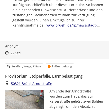
künftig ausschließlich über dieses Formular. So können 
die eingehenden Hinweise strukturiert erfasst und den 
zuständigen Fachbehörden zeitnah zur Verfügung 
gestellt werden. Einen Link füge ich zu Ihrer 
https://
bruehl-
Kenntnisnahme bei. 
www.bruehl.de/rp/news/stadt-
...
Anonym
Zeitpunkt des Erstellens
Zeitpunkt des Erstellens
Zur Äußerung
22 Std
Kategorie
Status
Straßen, Wege, Plätze
In Bearbeitung
Provisorium, Stolperfalle, Lärmbelästigung
Ort
50321 Brühl, Arndtstraße
Am Ende der Arndtstraße 
wurden zum Haus, das zur 
Kaiserstraße gehört, zwei Bohlen 
abgelegt,  um den Absatz zu 