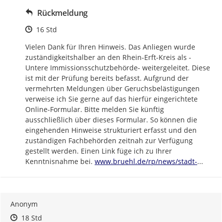
Rückmeldung
Zeitpunkt des Erstellens
16 Std
Vielen Dank für Ihren Hinweis. Das Anliegen wurde 
zuständigkeitshalber an den Rhein-Erft-Kreis als -
Untere Immissionsschutzbehörde- weitergeleitet. Diese 
ist mit der Prüfung bereits befasst. Aufgrund der 
vermehrten Meldungen über Geruchsbelästigungen 
verweise ich Sie gerne auf das hierfür eingerichtete 
Online-Formular. Bitte melden Sie künftig 
ausschließlich über dieses Formular. So können die 
eingehenden Hinweise strukturiert erfasst und den 
zuständigen Fachbehörden zeitnah zur Verfügung 
gestellt werden. Einen Link füge ich zu Ihrer 
https://
bruehl-
Kenntnisnahme bei. 
www.bruehl.de/rp/news/stadt-
...
Anonym
Zeitpunkt des Erstellens
Zeitpunkt des Erstellens
Zur Äußerung
18 Std