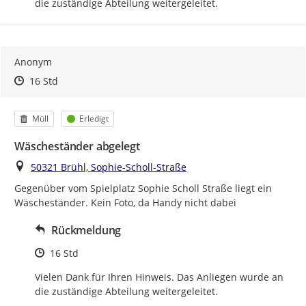
die zuständige Abteilung weitergeleitet.
Anonym
Zeitpunkt des Erstellens
Zeitpunkt des Erstellens
Zur Äußerung
16 Std
Kategorie
Status
Müll
Erledigt
Wäscheständer abgelegt
Ort
50321 Brühl, Sophie-Scholl-Straße
Gegenüber vom Spielplatz Sophie Scholl Straße liegt ein 
Wäscheständer. Kein Foto, da Handy nicht dabei
Rückmeldung
Zeitpunkt des Erstellens
16 Std
Vielen Dank für Ihren Hinweis. Das Anliegen wurde an 
die zuständige Abteilung weitergeleitet.