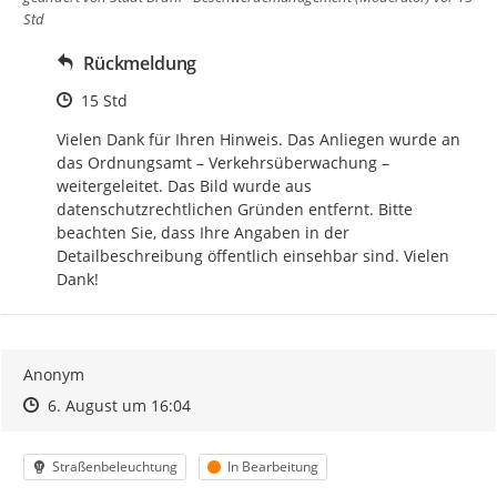
Std
Rückmeldung
Zeitpunkt des Erstellens
15 Std
Vielen Dank für Ihren Hinweis. Das Anliegen wurde an 
das Ordnungsamt – Verkehrsüberwachung – 
weitergeleitet. Das Bild wurde aus 
datenschutzrechtlichen Gründen entfernt. Bitte 
beachten Sie, dass Ihre Angaben in der 
Detailbeschreibung öffentlich einsehbar sind. Vielen 
Dank!
Anonym
Zeitpunkt des Erstellens
Zeitpunkt des Erstellens
Zur Äußerung
6. August um 16:04
Kategorie
Status
Straßenbeleuchtung
In Bearbeitung