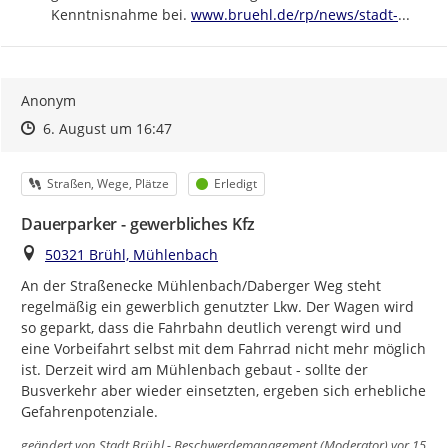
https://
bruehl-
Kenntnisnahme bei. 
www.bruehl.de/rp/news/stadt-
...
Anonym
Zeitpunkt des Erstellens
Zeitpunkt des Erstellens
Zur Äußerung
6. August um 16:47
Kategorie
Status
Straßen, Wege, Plätze
Erledigt
Dauerparker - gewerbliches Kfz
Ort
50321 Brühl, Mühlenbach
An der Straßenecke Mühlenbach/Daberger Weg steht 
regelmäßig ein gewerblich genutzter Lkw. Der Wagen wird 
so geparkt, dass die Fahrbahn deutlich verengt wird und 
eine Vorbeifahrt selbst mit dem Fahrrad nicht mehr möglich 
ist. Derzeit wird am Mühlenbach gebaut - sollte der 
Busverkehr aber wieder einsetzten, ergeben sich erhebliche 
Gefahrenpotenziale.
geändert von
Stadt Brühl - Beschwerdemanagement (Moderator)
vor 15