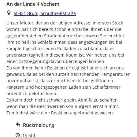
An der Linde 4 Vochem
Ort
50321 Brühl, Schultheißstraße
Unser Mieter, der an der obigen Adresse im ersten Stock 
wohnt, hat sich bereits schon einmal bei Ihnen über die 
gegenüberstehen Straßenlaterne beschwerd.Sie leuchtet 
ihm so hell ins Schlafzimmer, dass er gezwungen ist, bei 
komplett geschlossenen Rollläden zu schlafen, da es 
ansonsten taghell in diesem Raum ist. Wir haben uns bei 
einer Ortsbegehung davon überzeugen können.

Da von Ihnen keine Reaktion erfolgt ist hat er sich an uns 
gewandt, da es bei den zurzeit herrschenden Temperaturen 
unzumutbar ist, dass er nachts nicht bei geöffneten 
Fenstern und hochgezogenen Läden sein Schlafzimmer  
ordentlich belüftet kann.

Es kann doch nicht schwierig sein, Abhilfe zu schaffen, 
wenn man die Beschwerden von Bürgern ernst nimmt.

Zumindest wäre eine Reaktion angebracht gewesen.
Rückmeldung
Zeitpunkt des Erstellens
15 Std