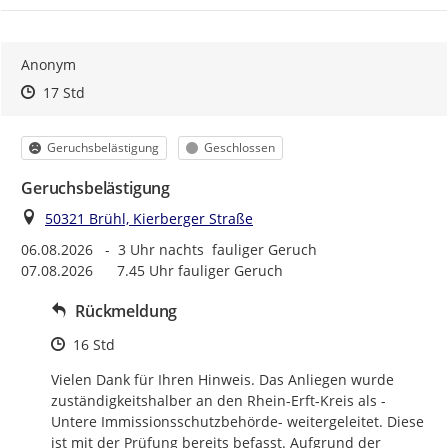
Anonym
Zeitpunkt des Erstellens
Zeitpunkt des Erstellens
Zur Äußerung
17 Std
Kategorie
Status
Geruchsbelästigung
Geschlossen
Geruchsbelästigung
Ort
50321 Brühl, Kierberger Straße
06.08.2026   -  3 Uhr nachts  fauliger Geruch

07.08.2026      7.45 Uhr fauliger Geruch
Rückmeldung
Zeitpunkt des Erstellens
16 Std
Vielen Dank für Ihren Hinweis. Das Anliegen wurde 
zuständigkeitshalber an den Rhein-Erft-Kreis als -
Untere Immissionsschutzbehörde- weitergeleitet. Diese 
ist mit der Prüfung bereits befasst. Aufgrund der 