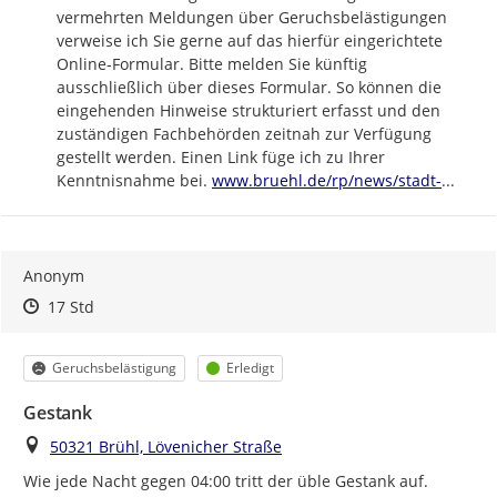
vermehrten Meldungen über Geruchsbelästigungen 
verweise ich Sie gerne auf das hierfür eingerichtete 
Online-Formular. Bitte melden Sie künftig 
ausschließlich über dieses Formular. So können die 
eingehenden Hinweise strukturiert erfasst und den 
zuständigen Fachbehörden zeitnah zur Verfügung 
gestellt werden. Einen Link füge ich zu Ihrer 
https://
bruehl-
Kenntnisnahme bei. 
www.bruehl.de/rp/news/stadt-
...
Anonym
Zeitpunkt des Erstellens
Zeitpunkt des Erstellens
Zur Äußerung
17 Std
Kategorie
Status
Geruchsbelästigung
Erledigt
Gestank
Ort
50321 Brühl, Lövenicher Straße
Wie jede Nacht gegen 04:00 tritt der üble Gestank auf.