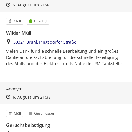
Zeitpunkt des Erstellens
Zeitpunkt des Erstellens
Zur Äußerung
6. August um 21:44
Kategorie
Status
Müll
Erledigt
Wilder Müll
Ort
50321 Brühl, Pingsdorfer Straße
Vielen Dank für die schnelle Bearbeitung und ein großes 
Danke an die Fachabteilung für die schnelle Beseitigung 
des Mülls und des Elektroschrotts Nähe der PM Tankstelle.
Anonym
Zeitpunkt des Erstellens
Zeitpunkt des Erstellens
Zur Äußerung
6. August um 21:38
Kategorie
Status
Müll
Geschlossen
Geruchsbelästigung