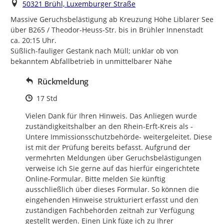
Ort
50321 Brühl, Luxemburger Straße
Massive Geruchsbelästigung ab Kreuzung Höhe Liblarer See 
über B265 / Theodor-Heuss-Str. bis in Brühler Innenstadt 
ca. 20:15 Uhr.

Süßlich-fauliger Gestank nach Müll; unklar ob von 
bekanntem Abfallbetrieb in unmittelbarer Nähe
Rückmeldung
Zeitpunkt des Erstellens
17 Std
Vielen Dank für Ihren Hinweis. Das Anliegen wurde 
zuständigkeitshalber an den Rhein-Erft-Kreis als -
Untere Immissionsschutzbehörde- weitergeleitet. Diese 
ist mit der Prüfung bereits befasst. Aufgrund der 
vermehrten Meldungen über Geruchsbelästigungen 
verweise ich Sie gerne auf das hierfür eingerichtete 
Online-Formular. Bitte melden Sie künftig 
ausschließlich über dieses Formular. So können die 
eingehenden Hinweise strukturiert erfasst und den 
zuständigen Fachbehörden zeitnah zur Verfügung 
gestellt werden. Einen Link füge ich zu Ihrer 