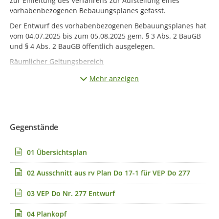
zur Einleitung des Verfahrens zur Aufstellung eines
vorhabenbezogenen Bebauungsplanes gefasst.
Der Entwurf des vorhabenbezogenen Bebauungsplanes hat
vom 04.07.2025 bis zum 05.08.2025 gem. § 3 Abs. 2 BauGB
und § 4 Abs. 2 BauGB öffentlich ausgelegen.
Räumlicher Geltungsbereich
Das Plangebiet des Bebauungsplanes liegt östlich der
Mehr anzeigen
Dorstener Innenstadt, im Stadtteil Feldmark, südlich der
Marler Straße an der Kreuzung zur Händelstraße. Der
räumliche Geltungsbereich des o.g. Bebauungsplanes ist im
abgedruckten Übersichtsplan dargestellt.
Gegenstände
Anlass, Ziel und Zweck der erneuten öffentlichen Auslegung
Der Entwurf des Bebauungsplans wurde nach Auswertung
01 Übersichtsplan
der eingegangenen Stellungnahmen aus der öffentlichen
Auslegung gem. § 3 Abs. 2 BauGB und § 4 Abs. 2 BauGB und
02 Ausschnitt aus rv Plan Do 17-1 für VEP Do 277
planerischer Präzisierungen überarbeitet. Die Änderungen
betreffen insbesondere zusätzliche Festsetzungen zum
03 VEP Do Nr. 277 Entwurf
Schallschutz, zur Erstellung eines Sanierungs- und
Bodenmanagementkonzepts sowie Anpassungen am
04 Plankopf