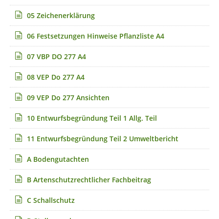
Baukörper und der Baugrenze. Die Nutzungen als ambulant
betreute Wohngemeinschaften und altengerechte
05 Zeichenerklärung
Wohnungen wurden konkretisiert. Zudem wurden Hinweise
zu Altlasten, Kampfmitteln und weitere redaktionelle
06 Festsetzungen Hinweise Pflanzliste A4
Anpassungen vorgenommen. Die Änderungen sind gem. §
4a Abs. 3 BauGB in den Planunterlagen kenntlich gemacht.
07 VBP DO 277 A4
Da durch die Änderungen die Grundzüge der Planung
berührt werden, wird der Bebauungsplanentwurf gem. § 4a
08 VEP Do 277 A4
Abs. 3 BauGB mit den zuvor erläuterten Änderungen erneut
öffentlich ausgelegt
09 VEP Do 277 Ansichten
Hiermit wird bekanntgemacht, dass der Entwurf des
10 Entwurfsbegründung Teil 1 Allg. Teil
vorhabenbezogenen Bebauungsplanes mit der
Entwurfsbegründung gemäß § 4a Abs. 3 i.V.m. § 3 Abs. 2
11 Entwurfsbegründung Teil 2 Umweltbericht
BauGB und § 4 Abs. 2 BauGB in der Zeit
vom
15.05.2026
A Bodengutachten
bis
29.05.2026
einschließlich
B Artenschutzrechtlicher Fachbeitrag
im Rathaus der Stadt Dorsten, Halterner Straße 5, im 2. OG.
des Haupttreppenhauses
C Schallschutz
zu jedermanns Einsicht während der Dienststunden
erneut