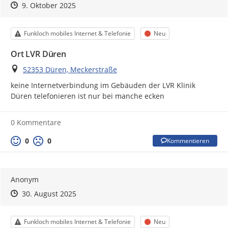
Zeitpunkt des Erstellens
Zeitpunkt des Erstellens
Zur Äußerung
9. Oktober 2025
Kategorie
Status
Funkloch mobiles Internet & Telefonie
Neu
Ort LVR Düren
Ort
52353 Düren, Meckerstraße
keine Internetverbindung im Gebäuden der LVR Klinik 
Düren telefonieren ist nur bei manche ecken
0 Kommentare
0
0
Kommentieren
Anonym
Zeitpunkt des Erstellens
Zeitpunkt des Erstellens
Zur Äußerung
30. August 2025
Kategorie
Status
Funkloch mobiles Internet & Telefonie
Neu