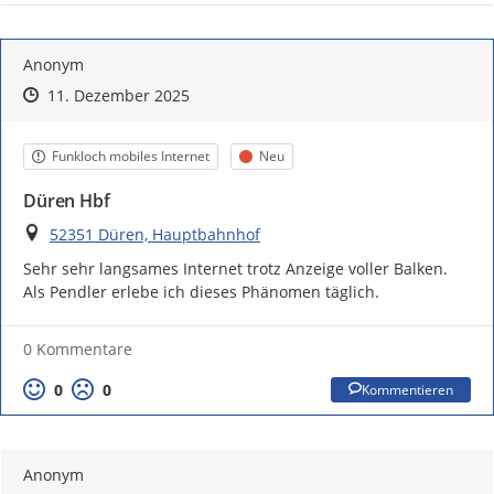
Anonym
Zeitpunkt des Erstellens
Zeitpunkt des Erstellens
Zur Äußerung
11. Dezember 2025
Kategorie
Status
Funkloch mobiles Internet
Neu
Düren Hbf
Ort
52351 Düren, Hauptbahnhof
Sehr sehr langsames Internet trotz Anzeige voller Balken. 
Als Pendler erlebe ich dieses Phänomen täglich.
0 Kommentare
0
0
Kommentieren
Anonym