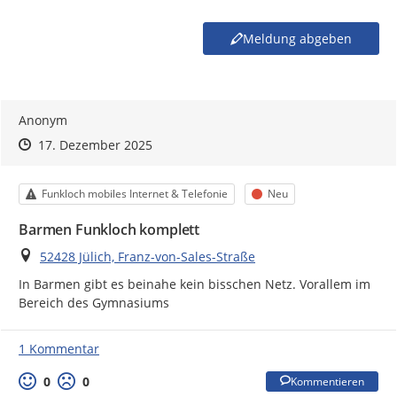
Meldung abgeben
Anonym
Zeitpunkt des Erstellens
Zeitpunkt des Erstellens
Zur Äußerung
17. Dezember 2025
Kategorie
Status
Funkloch mobiles Internet & Telefonie
Neu
Barmen Funkloch komplett
Ort
52428 Jülich, Franz-von-Sales-Straße
In Barmen gibt es beinahe kein bisschen Netz. Vorallem im 
Bereich des Gymnasiums
1 Kommentar
0
0
Kommentieren