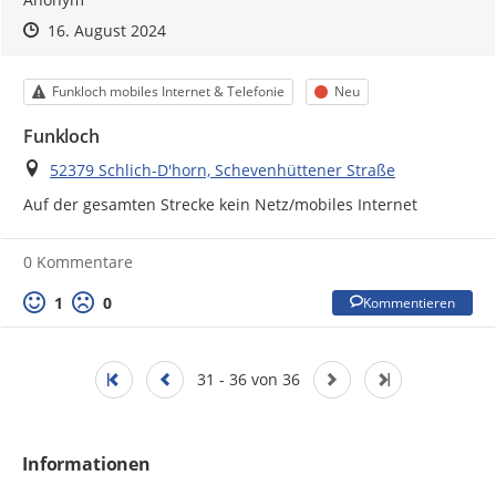
Zeitpunkt des Erstellens
Zeitpunkt des Erstellens
Zur Äußerung
16. August 2024
Kategorie
Status
Funkloch mobiles Internet & Telefonie
Neu
Funkloch
Ort
52379 Schlich-D'horn, Schevenhüttener Straße
Auf der gesamten Strecke kein Netz/mobiles Internet
0 Kommentare
1
0
Kommentieren
31 - 36 von 36
Informationen