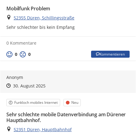
Mobilfunk Problem
Ort
52355 Düren, Schillingsstraße
Sehr schlechter bis kein Empfang
0 Kommentare
0
0
Kommentieren
Anonym
Zeitpunkt des Erstellens
Zeitpunkt des Erstellens
Zur Äußerung
30. August 2025
Kategorie
Status
Funkloch mobiles Internet
Neu
Sehr schlechte mobile Datenverbindung am Dürener
Hauptbahnhof.
Ort
52351 Düren, Hauptbahnhof