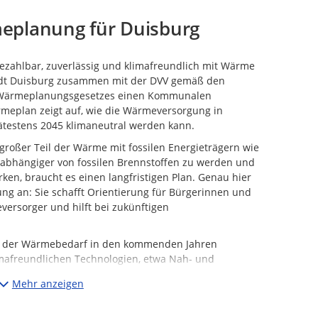
planung für Duisburg
ezahlbar, zuverlässig und klimafreundlich mit Wärme
tadt Duisburg zusammen mit der DVV gemäß den
 Wärmeplanungsgesetzes einen Kommunalen
meplan zeigt auf, wie die Wärmeversorgung in
spätestens 2045 klimaneutral werden kann.
 großer Teil der Wärme mit fossilen Energieträgern wie
nabhängiger von fossilen Brennstoffen zu werden und
rken, braucht es einen langfristigen Plan. Genau hier
g an: Sie schafft Orientierung für Bürgerinnen und
ersorger und hilft bei zukünftigen
ch der Wärmebedarf in den kommenden Jahren
imafreundlichen Technologien, etwa Nah- und
, in welchen Stadtteilen besonders geeignet sind.
Mehr anzeigen
uzeigen, die ökologisch sinnvoll, wirtschaftlich
sind. Die Ergebnisse werden unter anderem in Karten