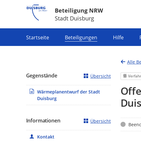
Beteiligung NRW
Stadt Duisburg
Portalnavigation
Startseite
Beteiligungen
Hilfe
Alle B
Gegenstände
Übersicht
Verfah
Off
Wärmeplanentwurf der Stadt
Duisburg
Dui
Informationen
Übersicht
Status
Beend
Kontakt