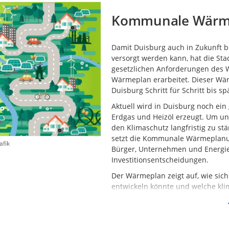
Kommunale Wärme
Damit Duisburg auch in Zukunft b
versorgt werden kann, hat die S
gesetzlichen Anforderungen des
Wärmeplan erarbeitet. Dieser Wär
Duisburg Schritt für Schritt bis 
Aktuell wird in Duisburg noch ein
Erdgas und Heizöl erzeugt. Um u
den Klimaschutz langfristig zu stä
setzt die Kommunale Wärmeplanun
afik
Bürger, Unternehmen und Energiev
Investitionsentscheidungen.
Der Wärmeplan zeigt auf, wie si
entwickeln könnte und welche kl
Fernwärmenetze oder Wärmepumpen
Ziel ist es, Lösungsvorschläge aufz
tragfähig und sozial verträglich 