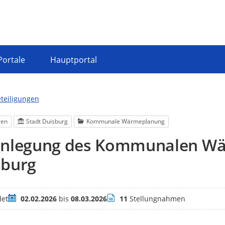
Portale
Hauptportal
eteiligungen
ren
Stadt Duisburg
Kommunale Wärmeplanung
enlegung des Kommunalen Wä
sburg
Zeitraum
Stellungnahmen
et
02.02.2026
bis
08.03.2026
11
Stellungnahmen