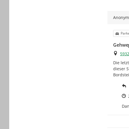
Anony
Kateg
Park
Gehweg
Ort
5932
Die let
dieser S
Bordstei
Z
Dan