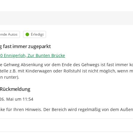
m
orie
Status
ende Autos
Erledigt
 fast immer zugeparkt
0 Ennigerloh, Zur Bunten Brücke
zte Gehweg Absenkung vor dem Ende des Gehwegs ist fast immer ko
telle z.B. mit Kinderwagen oder Rollstuhl ist nicht möglich, wenn 
n runter).
Rückmeldung
eitpunkt des Erstellens
26. Mai um 11:54
ke für Ihren Hinweis. Der Bereich wird regelmäßig von dem Außend