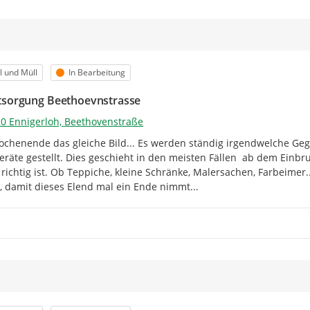
m
orie
Status
l und Müll
In Bearbeitung
tsorgung Beethoevnstrasse
0 Ennigerloh, Beethovenstraße
ochenende das gleiche Bild... Es werden ständig irgendwelche Geg
eräte gestellt. Dies geschieht in den meisten Fällen  ab dem Einbr
 richtig ist. Ob Teppiche, kleine Schränke, Malersachen, Farbeimer
, damit dieses Elend mal ein Ende nimmt...
m