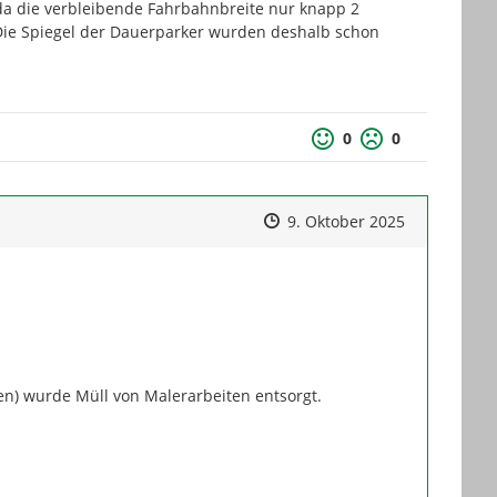
da die verbleibende Fahrbahnbreite nur knapp 2 
 Die Spiegel der Dauerparker wurden deshalb schon 
0
0
Zeitpunkt des Erstellens
Zeitpunkt des Erstellens
Zur Äußeru
9. Oktober 2025
en) wurde Müll von Malerarbeiten entsorgt.