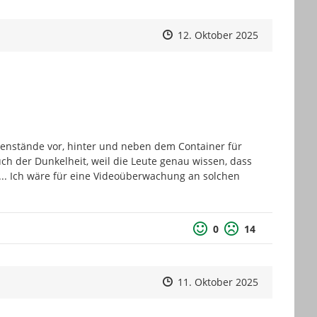
Zeitpunkt des Erstellens
Zeitpunkt des Erstellens
Zur Äußeru
12. Oktober 2025
enstände vor, hinter und neben dem Container für 
uch der Dunkelheit, weil die Leute genau wissen, dass 
.... Ich wäre für eine Videoüberwachung an solchen 
0
14
Zeitpunkt des Erstellens
Zeitpunkt des Erstellens
Zur Äußeru
11. Oktober 2025