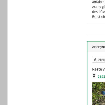
anfahre
Autos g
des öfte
Es ist e
Anony
Kateg
Abfal
Reste 
Ort
5932