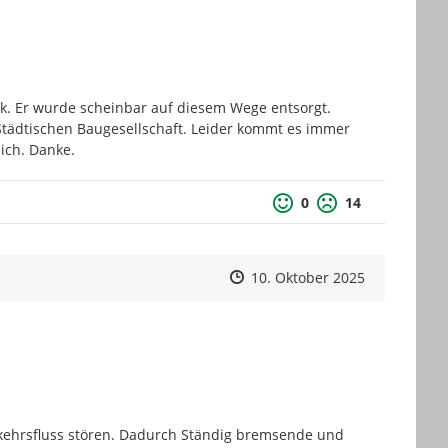
k. Er wurde scheinbar auf diesem Wege entsorgt. 
tädtischen Baugesellschaft. Leider kommt es immer 
sich. Danke.
0
14
Zeitpunkt des Erstellens
Zeitpunkt des Erstellens
Zur Äußeru
10. Oktober 2025
kehrsfluss stören. Dadurch Ständig bremsende und 