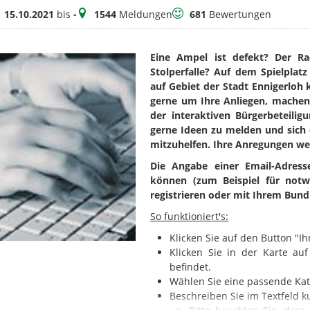
itraum
Meldungen
Bewertungen
15.10.2021
bis
-
1544
Meldungen
681
Bewertungen
Eine Ampel ist defekt? Der R
Stolperfalle? Auf dem Spielplat
auf Gebiet der Stadt Ennigerloh
gerne um Ihre Anliegen, machen 
der interaktiven Bürgerbeteilig
gerne Ideen zu melden und sich 
mitzuhelfen. Ihre Anregungen we
Die Angabe einer Email-Adresse
können (zum Beispiel für notw
registrieren oder mit Ihrem Bun
So funktioniert's:
Klicken Sie auf den Button "I
Klicken Sie in der Karte a
befindet.
Wählen Sie eine passende Kat
Beschreiben Sie im Textfeld 