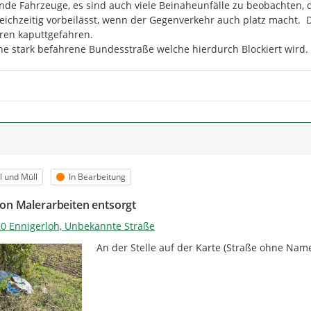
nde Fahrzeuge, es sind auch viele Beinaheunfälle zu beobachten, 
leichzeitig vorbeilässt, wenn der Gegenverkehr auch platz macht. 
ren kaputtgefahren.

ine stark befahrene Bundesstraße welche hierdurch Blockiert wird.
m
orie
Status
l und Müll
In Bearbeitung
von Malerarbeiten entsorgt
0 Ennigerloh, Unbekannte Straße
An der Stelle auf der Karte (Straße ohne Nam