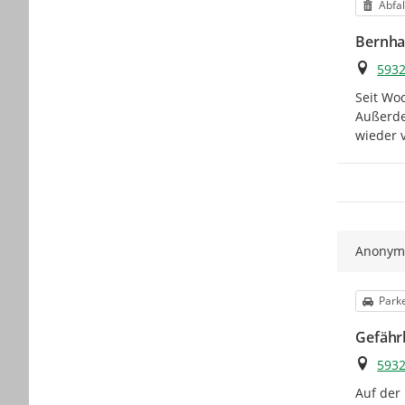
Kateg
Abfal
Bernha
Ort
5932
Seit Wo
Außerde
wieder v
Anony
Kateg
Park
Gefährl
Ort
5932
Auf der