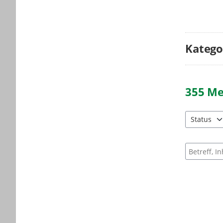
Katego
355
Me
Status
3 Einträge 
Suche nac