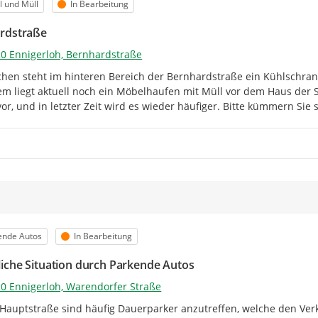
orie
Status
l und Müll
In Bearbeitung
rdstraße
0 Ennigerloh, Bernhardstraße
chen steht im hinteren Bereich der Bernhardstraße ein Kühlschran
m liegt aktuell noch ein Möbelhaufen mit Müll vor dem Haus der S
or, und in letzter Zeit wird es wieder häufiger. Bitte kümmern Sie 
m
orie
Status
ende Autos
In Bearbeitung
iche Situation durch Parkende Autos
0 Ennigerloh, Warendorfer Straße
 Hauptstraße sind häufig Dauerparker anzutreffen, welche den Ver