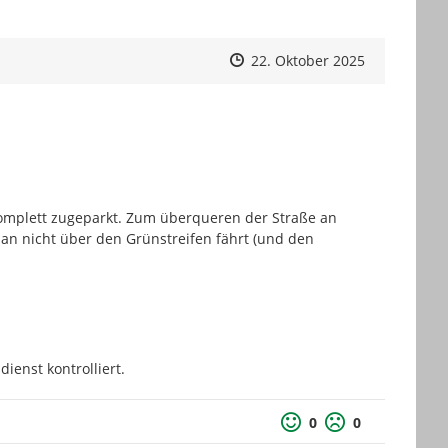
Zeitpunkt des Erstellens
Zeitpunkt des Erstellens
Zur Äußeru
22. Oktober 2025
mplett zugeparkt. Zum überqueren der Straße an 
man nicht über den Grünstreifen fährt (und den 
ienst kontrolliert.
0
0