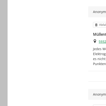
Anony
Kateg
Abfal
Müllen
Ort
5932
Jedes W
Elektrog
es nicht
Punkten
Anony