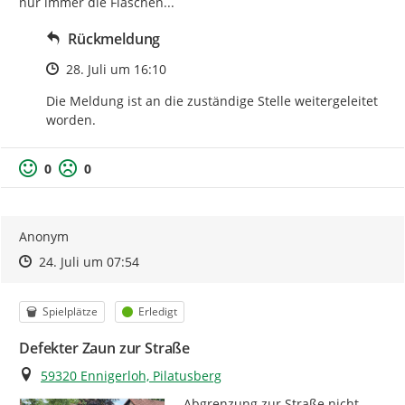
nur immer die Flaschen...
Rückmeldung
Zeitpunkt des Erstellens
28. Juli um 16:10
Die Meldung ist an die zuständige Stelle weitergeleitet 
worden.
0
0
Anonym
Zeitpunkt des Erstellens
Zeitpunkt des Erstellens
Zur Äußerung
24. Juli um 07:54
Kategorie
Status
Spielplätze
Erledigt
Defekter Zaun zur Straße
Ort
59320 Ennigerloh, Pilatusberg
Abgrenzung zur Straße nicht 