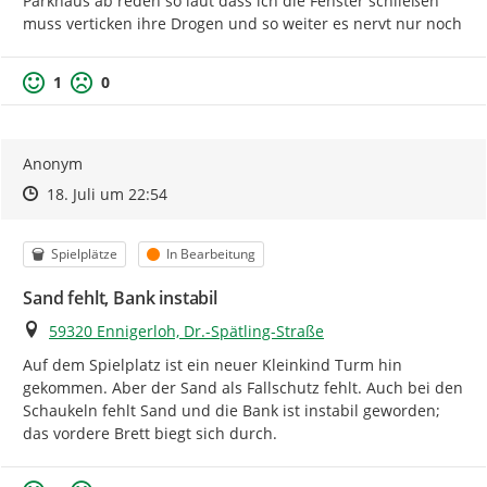
Parkhaus ab reden so laut dass ich die Fenster schließen 
muss verticken ihre Drogen und so weiter es nervt nur noch
1
0
Anonym
Zeitpunkt des Erstellens
Zeitpunkt des Erstellens
Zur Äußerung
18. Juli um 22:54
Kategorie
Status
Spielplätze
In Bearbeitung
Sand fehlt, Bank instabil
Ort
59320 Ennigerloh, Dr.-Spätling-Straße
Auf dem Spielplatz ist ein neuer Kleinkind Turm hin 
gekommen. Aber der Sand als Fallschutz fehlt. Auch bei den 
Schaukeln fehlt Sand und die Bank ist instabil geworden; 
das vordere Brett biegt sich durch.