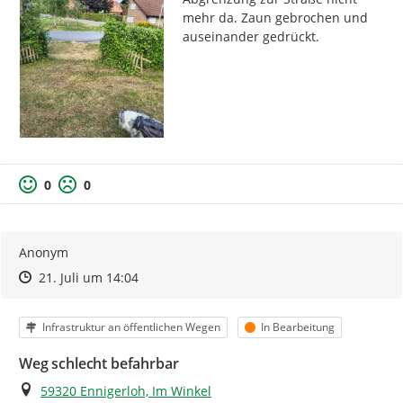
mehr da. Zaun gebrochen und 
auseinander gedrückt.
0
0
Anonym
Zeitpunkt des Erstellens
Zeitpunkt des Erstellens
Zur Äußerung
21. Juli um 14:04
Kategorie
Status
Infrastruktur an öffentlichen Wegen
In Bearbeitung
Weg schlecht befahrbar
Ort
59320 Ennigerloh, Im Winkel