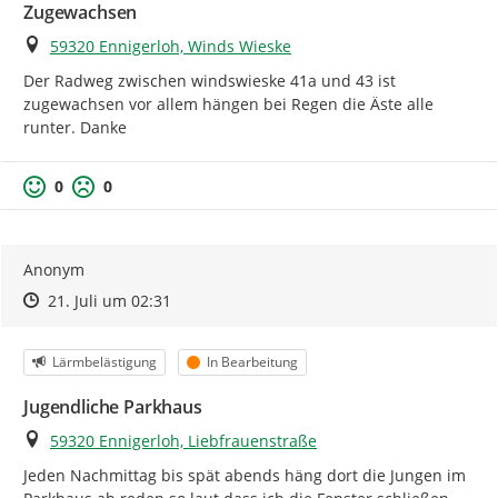
Zugewachsen
Ort
59320 Ennigerloh, Winds Wieske
Der Radweg zwischen windswieske 41a und 43 ist 
zugewachsen vor allem hängen bei Regen die Äste alle 
runter. Danke
0
0
Anonym
Zeitpunkt des Erstellens
Zeitpunkt des Erstellens
Zur Äußerung
21. Juli um 02:31
Kategorie
Status
Lärmbelästigung
In Bearbeitung
Jugendliche Parkhaus
Ort
59320 Ennigerloh, Liebfrauenstraße
Jeden Nachmittag bis spät abends häng dort die Jungen im 