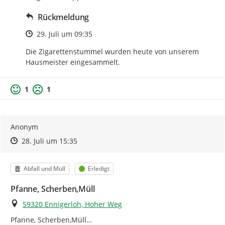
Rückmeldung
Zeitpunkt des Erstellens
29. Juli um 09:35
Die Zigarettenstummel wurden heute von unserem 
Hausmeister eingesammelt.
1
1
Anonym
Zeitpunkt des Erstellens
Zeitpunkt des Erstellens
Zur Äußerung
28. Juli um 15:35
Kategorie
Status
Abfall und Müll
Erledigt
Pfanne, Scherben,Müll
Ort
59320 Ennigerloh, Hoher Weg
Pfanne, Scherben,Müll…
