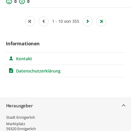
0
0
1 - 10 von 355
Informationen
Kontakt
Datenschutzerklärung
Service
Herausgeber
Stadt Ennigerloh
Marktplatz
59320
Ennigerloh