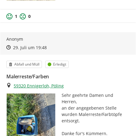
1
0
Anonym
Zeitpunkt des Erstellens
Zeitpunkt des Erstellens
Zur Äußerung
29. Juli um 19:48
Kategorie
Status
Abfall und Müll
Erledigt
Malerreste/Farben
Ort
59320 Ennigerloh, Pöling
Sehr geehrte Damen und 
Herren,

an der angegebenen Stelle 
wurden Malerreste/Farbtöpfe 
entsorgt.

Danke für's Kümmern.