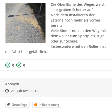
Die Oberfläche des Weges weist 
sehr groben Schotter auf.

Nach dem installieren der 
Laterne noch mehr als vorher 
bereits.

Viele Kinder nutzen den Weg mit 
dem Roller zum Sportplatz, Kiga 
oder zur Schule.

Insbesondere mit den Rollern ist 
die Fahrt hier gefährlich.
0
0
Anonym
Zeitpunkt des Erstellens
Zeitpunkt des Erstellens
Zur Äußerung
21. Juli um 06:18
Kategorie
Status
Grünpflege
In Bearbeitung