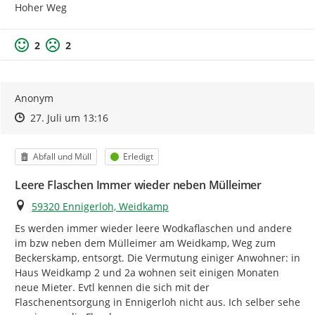
Hoher Weg
2
2
Anonym
Zeitpunkt des Erstellens
Zeitpunkt des Erstellens
Zur Äußerung
27. Juli um 13:16
Kategorie
Status
Abfall und Müll
Erledigt
Leere Flaschen Immer wieder neben Mülleimer
Ort
59320 Ennigerloh, Weidkamp
Es werden immer wieder leere Wodkaflaschen und andere 
im bzw neben dem Mülleimer am Weidkamp, Weg zum 
Beckerskamp, entsorgt. Die Vermutung einiger Anwohner: in 
Haus Weidkamp 2 und 2a wohnen seit einigen Monaten 
neue Mieter. Evtl kennen die sich mit der 
Flaschenentsorgung in Ennigerloh nicht aus. Ich selber sehe 