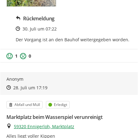
Rückmeldung
Zeitpunkt des Erstellens
30. Juli um 07:22
Der Vorgang ist an den Bauhof weitergegeben worden.
1
0
Anonym
Zeitpunkt des Erstellens
Zeitpunkt des Erstellens
Zur Äußerung
28. Juli um 17:19
Kategorie
Status
Abfall und Müll
Erledigt
Marktplatz beim Wasserspiel verunreinigt
Ort
59320 Ennigerloh, Marktplatz
Alles liegt voller Kippen