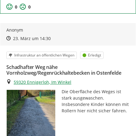
0
0
Anonym
Zeitpunkt des Erstellens
Zeitpunkt des Erstellens
Zur Äußerung
23. März um 14:30
Kategorie
Status
Infrastruktur an öffentlichen Wegen
Erledigt
Schadhafter Weg nähe
Vornholzweg/Regenrückhaltebecken in Ostenfelde
Ort
59320 Ennigerloh, Im Winkel
Die Oberfläche des Weges ist 
stark ausgewaschen.

Insbesondere Kinder können mit 
Rollern hier nicht sicher fahren.