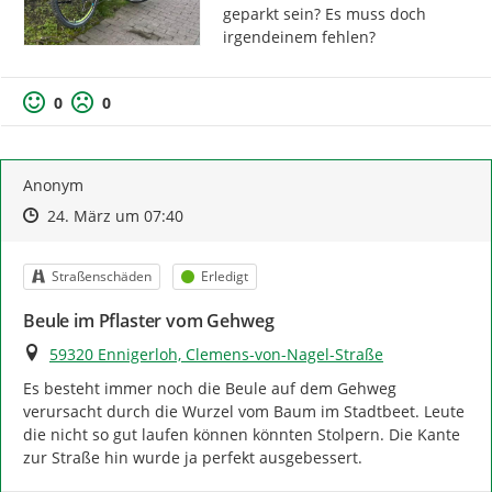
geparkt sein? Es muss doch 
irgendeinem fehlen?
0
0
Anonym
Zeitpunkt des Erstellens
Zeitpunkt des Erstellens
Zur Äußerung
24. März um 07:40
Kategorie
Status
Straßenschäden
Erledigt
Beule im Pflaster vom Gehweg
Ort
59320 Ennigerloh, Clemens-von-Nagel-Straße
Es besteht immer noch die Beule auf dem Gehweg 
verursacht durch die Wurzel vom Baum im Stadtbeet. Leute 
die nicht so gut laufen können könnten Stolpern. Die Kante 
zur Straße hin wurde ja perfekt ausgebessert.