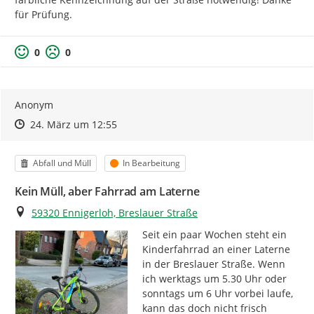
für Prüfung.
0
0
Anonym
Zeitpunkt des Erstellens
Zeitpunkt des Erstellens
Zur Äußerung
24. März um 12:55
Kategorie
Status
Abfall und Müll
In Bearbeitung
Kein Müll, aber Fahrrad am Laterne
Ort
59320 Ennigerloh, Breslauer Straße
Seit ein paar Wochen steht ein 
Kinderfahrrad an einer Laterne 
in der Breslauer Straße. Wenn 
ich werktags um 5.30 Uhr oder 
sonntags um 6 Uhr vorbei laufe, 
kann das doch nicht frisch 