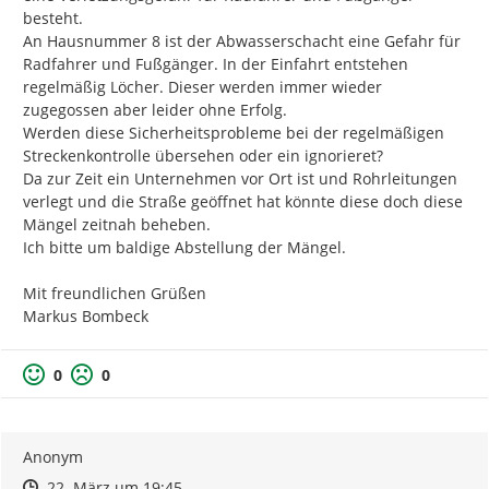
besteht.

An Hausnummer 8 ist der Abwasserschacht eine Gefahr für 
Radfahrer und Fußgänger. In der Einfahrt entstehen 
regelmäßig Löcher. Dieser werden immer wieder 
zugegossen aber leider ohne Erfolg.

Werden diese Sicherheitsprobleme bei der regelmäßigen 
Streckenkontrolle übersehen oder ein ignorieret?

Da zur Zeit ein Unternehmen vor Ort ist und Rohrleitungen 
verlegt und die Straße geöffnet hat könnte diese doch diese 
Mängel zeitnah beheben.

Ich bitte um baldige Abstellung der Mängel.

Mit freundlichen Grüßen

Markus Bombeck
0
0
Anonym
Zeitpunkt des Erstellens
Zeitpunkt des Erstellens
Zur Äußerung
22. März um 19:45