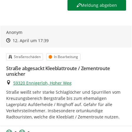
Meldung abgeben zu können. Sie können sich auch im
Meldung abgeben
Portal registrieren oder mit Ihrem BundID-Konto anmelden.
Sie erhalten eine E-Mail-Benachrichtigung, sobald es zu
Ihrer Meldung eine Aktualisierung gibt. Ihre Registrierung
gilt für das gesamte Portal.
Anonym
Achten Sie bei Ihrer Meldung bitte auf die
Zeitpunkt des Erstellens
Zeitpunkt des Erstellens
Zur Äußerung
12. April um 17:39
Benutzungsregeln
– bleiben Sie fair und respektvoll. Wir
löschen Beiträge, die gegen die Benutzungsregeln
verstoßen. Uns ist ein respektvolles und wertschätzendes
Kategorie
Status
Straßenschäden
In Bearbeitung
Miteinander sehr wichtig – egal ob persönlich, telefonisch
Straße abgesackt Kleeblattroute / Zementroute
oder schriftlich.
unsicher
Vielen Dank!
Ort
59320 Ennigerloh, Hoher Weg
Straße weißt sehr starke Schlaglöcher und Spurrillen vom 
Kreuzungsbereich Bergstraße bis zum ehemaligen 
Lagerplatz Aufderheide / Ringhoff auf. Gefahr für alle 
Verkehrsteilnehmer. Insbesondere ortunkundige 
Radtouristen, welche die Kleeblatt / Zementroute nutzen.