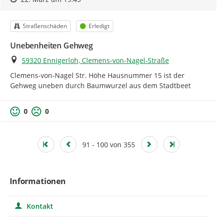
Kategorie
Status
Straßenschäden
Erledigt
Unebenheiten Gehweg
Ort
59320 Ennigerloh, Clemens-von-Nagel-Straße
Clemens-von-Nagel Str. Höhe Hausnummer 15 ist der 
Gehweg uneben durch Baumwurzel aus dem Stadtbeet
0
0
91 - 100 von 355
Informationen
Kontakt