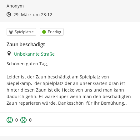
Anonym
Zeitpunkt des Erstellens
Zeitpunkt des Erstellens
Zur Äußerung
29. März um 23:12
Kategorie
Status
Spielplätze
Erledigt
Zaun beschädigt
Ort
Unbekannte Straße
Schönen guten Tag,

Leider ist der Zaun beschädigt am Spielplatz von 
Siepelkamp,  der Spielplatz der an unser Garten dran ist 
hinter diesen Zaun ist die Hecke von uns und man kann 
dadurch gehn. Es wäre super wenn man den beschädigten 
Zaun reparieren würde. Dankeschön  für ihr Bemühung, .
0
0