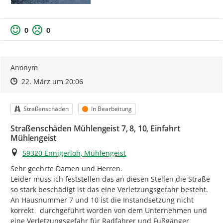
0
0
Anonym
Zeitpunkt des Erstellens
Zeitpunkt des Erstellens
Zur Äußerung
22. März um 20:06
Kategorie
Status
Straßenschäden
In Bearbeitung
Straßenschäden Mühlengeist 7, 8, 10, Einfahrt
Mühlengeist
Ort
59320 Ennigerloh, Mühlengeist
Sehr geehrte Damen und Herren.

Leider muss ich feststellen das an diesen Stellen die Straße 
so stark beschädigt ist das eine Verletzungsgefahr besteht.

An Hausnummer 7 und 10 ist die Instandsetzung nicht 
korrekt   durchgeführt worden von dem Unternehmen und 
eine Verletzungsgefahr für Radfahrer und Fußgänger 