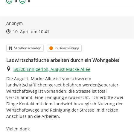
0
0
Anonym
Zeitpunkt des Erstellens
Zeitpunkt des Erstellens
Zur Äußerung
10. April um 10:41
Kategorie
Status
Straßenschäden
In Bearbeitung
Ladwirtschaftluche arbeiten durch ein Wohngebiet
Ort
59320 Ennigerloh, August-Macke-Allee
Die August -Macke-Allee ist von schwerem 
landwirtschaftlichen geraet befahren worden(seperater 
Wirtschaftsweg ist vorhanden) die Strasse ist total 
verschlammt. Eine reinigung erwuenscht.  Ich erbitte zwei 
Dinge Kontakt mit dem Landwird bezueglkch Nutzung der 
Wirtschaftswege und Reinigung der Strasse im direkten 
Anschluss an die Arbeiten.

Vielen dank