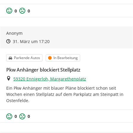
0
0
Anonym
Zeitpunkt des Erstellens
Zeitpunkt des Erstellens
Zur Äußerung
31. März um 17:20
Kategorie
Status
Parkende Autos
In Bearbeitung
Pkw Anhänger blockiert Stellplatz
Ort
59320 Ennigerloh, Margarethenplatz
Ein Pkw Anhänger mit blauer Pläne blockiert schon seit 
Wochen einen Stellplatz auf dem Parkplatz am Steinpatt in 
Ostenfelde.
0
0