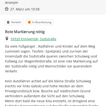
Anonym
Zeitpunkt des Erstellens
Zeitpunkt des Erstellens
Zur Äußerung
27. März um 10:58
Kategorie
Status
Verkehr
In Bearbeitung
Rote Markierung nötig
Ort
59320 Ennigerloh, Südstraße
Da viele Fußgänger , Radfahrer und Kinder auf dem Weg 
zum/vom sogen. Teufels -Spielplatz und zur/von der 
Innenstadt die Südstraße queren zwischen Schulweg und 
Fußweg zur Wagenfeldstraße, ist eine rote Markierung auf 
der Südstraße nötig und Warnschilder vor querendem 
Verkehr.

Kein Autofahrer achtet auf die kleine Straße Schulweg 
(rechts vor links Gebot) und hohe Hecken an dem 
Privatgrundstück bzw. Büsche auf städtischem Grund 
verhindern außerdem die Sicht auf den Schulweg.

Wenn dort bald die neue Kita entsteht, ist dringend eine 
farbliche Kennzeichnung auf der Straße notwendig! Danke 