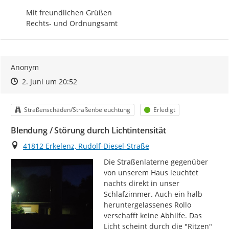
Mit freundlichen Grüßen

Rechts- und Ordnungsamt
Anonym
Zeitpunkt des Erstellens
Zeitpunkt des Erstellens
Zur Äußerung
2. Juni um 20:52
Kategorie
Status
Straßenschäden/Straßenbeleuchtung
Erledigt
Blendung / Störung durch Lichtintensität
Ort
41812 Erkelenz, Rudolf-Diesel-Straße
Die Straßenlaterne gegenüber 
von unserem Haus leuchtet 
nachts direkt in unser 
Schlafzimmer. Auch ein halb 
heruntergelassenes Rollo 
verschafft keine Abhilfe. Das 
Licht scheint durch die "Ritzen" 