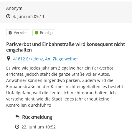
Anonym
Zeitpunkt des Erstellens
Zeitpunkt des Erstellens
Zur Äußerung
4. Juni um 09:11
Kategorie
Status
Verkehr
Erledigt
Parkverbot und Einbahnstraße wird konsequent nicht
eingehalten
Ort
41812 Erkelenz, Am Ziegelweiher
Es wird wie jedes Jahr am Ziegelweiher ein Parkverbot 
errichtet. Jedoch steht die ganze Straße voller Autos. 
Anwohner können nirgendwo parken. Zudem wird die 
Einbahnstraße an der Kirmes nicht eingehalten, es besteht 
Unfallgefahr, weil die Leute sich nicht daran halten. Ich 
verstehe nicht, wie die Stadt jedes Jahr erneut keine 
Kontrollen durchführt!
Rückmeldung
Zeitpunkt des Erstellens
22. Juni um 10:52