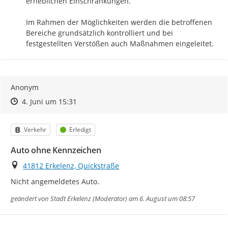
erheblichen Einschränkungen.

Im Rahmen der Möglichkeiten werden die betroffenen 
Bereiche grundsätzlich kontrolliert und bei 
festgestellten Verstößen auch Maßnahmen eingeleitet.
Anonym
Zeitpunkt des Erstellens
Zeitpunkt des Erstellens
Zur Äußerung
4. Juni um 15:31
Kategorie
Status
Verkehr
Erledigt
Auto ohne Kennzeichen
Ort
41812 Erkelenz, Quickstraße
Nicht angemeldetes Auto.
geändert von
Stadt Erkelenz (Moderator)
am 6. August um 08:57