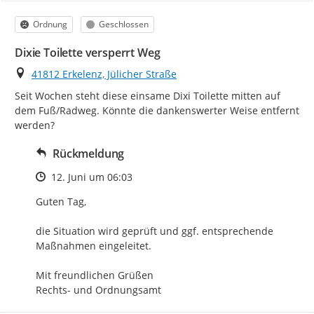
Kategorie
Status
Ordnung
Geschlossen
Dixie Toilette versperrt Weg
Ort
41812 Erkelenz, Jülicher Straße
Seit Wochen steht diese einsame Dixi Toilette mitten auf 
dem Fuß/Radweg. Könnte die dankenswerter Weise entfernt 
werden?
Rückmeldung
Zeitpunkt des Erstellens
12. Juni um 06:03
Guten Tag,

die Situation wird geprüft und ggf. entsprechende 
Maßnahmen eingeleitet.

Mit freundlichen Grüßen

Rechts- und Ordnungsamt