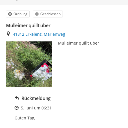
Kategorie
Status
Ordnung
Geschlossen
Mülleimer quillt über
Ort
41812 Erkelenz, Marienweg
Mülleimer quillt über
Rückmeldung
Zeitpunkt des Erstellens
5. Juni um 06:31
Guten Tag,
