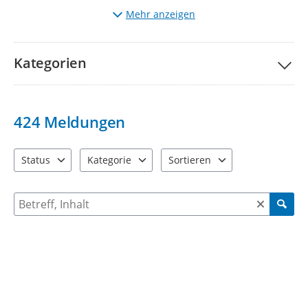
vorhandener Meldungen. Standardmäßig werden dort nur
Mehr anzeigen
neue Meldungen und noch nicht erledigte Meldungen
angezeigt. Wenn Sie bereits erledigte Meldungen anzeigen
wollen, wählen Sie bitte die Schaltfläche "Status" aus und
Kategorien
aktivieren dort auch die erledigten Meldungen.
424
Meldungen
Status
Kategorie
Sortieren
3 Einträge verfügbar. Benutzen Sie "Pfeiltaste oben" und "Pfeil
7 Einträge verfügbar. Benutzen Sie "Pfeiltaste ob
2 Einträge verfügbar. Benutzen 
Suche nach Meldungen und Kommentaren