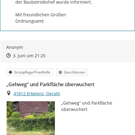
der Baubetriebshof wurde informiert.

Mit freundlichen Grüßen

Ordnungsamt
Anonym
Zeitpunkt des Erstellens
Zeitpunkt des Erstellens
Zur Äußerung
3. Juni um 21:25
Kategorie
Status
Grünpflege/Friedhöfe
Geschlossen
„Gehweg“ und Parkfläche überwuchert
Ort
41812 Erkelenz, Oerath
„Gehweg“ und Parkfläche 
überwuchert