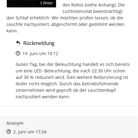
3 Bilder
des Rollos (siehe Anhang). Die 
Lichtintensität beeinträchtigt 
den Schlaf erheblich. Wir möchten prüfen lassen, ob die 
Leuchte nachjustiert, abgeschirmt oder gedimmt werden 
kann.
Rückmeldung
Zeitpunkt des Erstellens
19. Juni um 10:12
Guten Tag, bei der Beleuchtung handelt es sich bereits 
um eine LED -Beleuchtung, die nach 22:30 Uhr schon 
auf 30 % reduziert wird. Eien weitere Redurzierung ist 
leider nicht möglich. Durch das betriebsführende 
Unternehmen wird geprüft ob der Leuchtenkopf 
nachjustiert werden kann.
Anonym
Zeitpunkt des Erstellens
Zeitpunkt des Erstellens
Zur Äußerung
2. Juni um 17:24