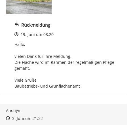
Rückmeldung
Zeitpunkt des Erstellens
19. Juni um 08:20
Hallo,

vielen Dank für Ihre Meldung.

Die Fläche wird im Rahmen der regelmäßigen Pflege 
gemäht.

Viele Grüße

Baubetriebs- und Grünflächenamt
Anonym
Zeitpunkt des Erstellens
Zeitpunkt des Erstellens
Zur Äußerung
3. Juni um 21:22