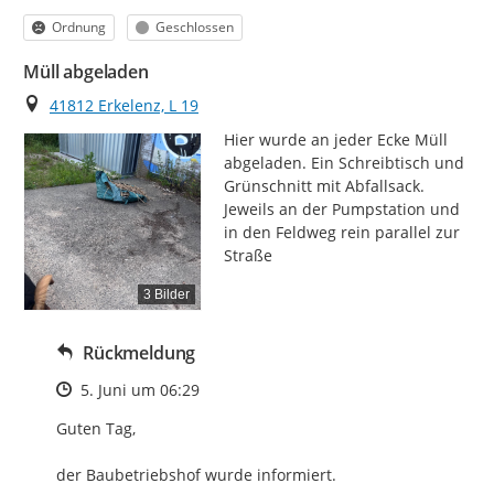
Kategorie
Status
Ordnung
Geschlossen
Müll abgeladen
Ort
41812 Erkelenz, L 19
Hier wurde an jeder Ecke Müll 
abgeladen. Ein Schreibtisch und 
Grünschnitt mit Abfallsack.

Jeweils an der Pumpstation und 
in den Feldweg rein parallel zur 
Straße
3 Bilder
Rückmeldung
Zeitpunkt des Erstellens
5. Juni um 06:29
Guten Tag,

der Baubetriebshof wurde informiert.
