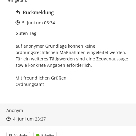
reingetan.
Rückmeldung
Zeitpunkt des Erstellens
5. Juni um 06:34
Guten Tag,

auf anonymer Grundlage können keine 
ordnungsrechtlichen Maßnahmen eingeleitet werden. 
Für ein weiteres Tätigwerden sind eine Zeugenaussage 
sowie konkrete Angaben erforderlich.

Mit freundlichen Grüßen

Ordnungsamt
Anonym
Zeitpunkt des Erstellens
Zeitpunkt des Erstellens
Zur Äußerung
4. Juni um 23:27
Kategorie
Status
Verkehr
Erledigt