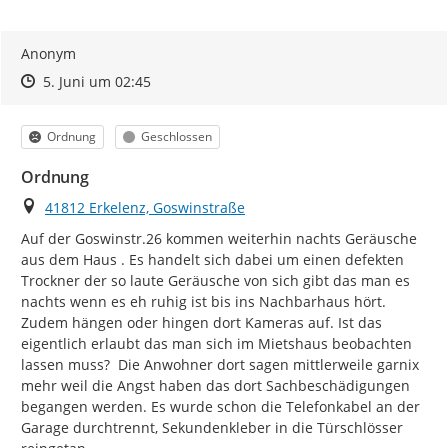
Anonym
Zeitpunkt des Erstellens
Zeitpunkt des Erstellens
Zur Äußerung
5. Juni um 02:45
Kategorie
Status
Ordnung
Geschlossen
Ordnung
Ort
41812 Erkelenz, Goswinstraße
Auf der Goswinstr.26 kommen weiterhin nachts Geräusche 
aus dem Haus . Es handelt sich dabei um einen defekten 
Trockner der so laute Geräusche von sich gibt das man es 
nachts wenn es eh ruhig ist bis ins Nachbarhaus hört. 
Zudem hängen oder hingen dort Kameras auf. Ist das 
eigentlich erlaubt das man sich im Mietshaus beobachten 
lassen muss?  Die Anwohner dort sagen mittlerweile garnix 
mehr weil die Angst haben das dort Sachbeschädigungen 
begangen werden. Es wurde schon die Telefonkabel an der 
Garage durchtrennt, Sekundenkleber in die Türschlösser 