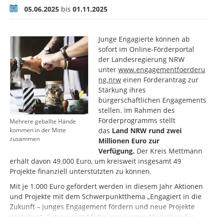
Zeitraum
05.06.2025
bis
01.11.2025
Junge Engagierte können ab
sofort im Online-Förderportal
der Landesregierung NRW
unter
www.engagementfoerderu
ng.nrw
einen Förderantrag zur
Stärkung ihres
bürgerschaftlichen Engagements
stellen. Im Rahmen des
Förderprogramms stellt
Mehrere geballte Hände
das
Land NRW rund zwei
kommen in der Mitte
zusammen
Millionen Euro zur
Verfügung.
Der Kreis Mettmann
erhält davon 49.000 Euro, um kreisweit insgesamt 49
Projekte finanziell unterstützten zu können.
Mit je 1.000 Euro gefördert werden in diesem Jahr Aktionen
und Projekte mit dem Schwerpunktthema „Engagiert in die
Zukunft – junges Engagement fördern und neue Projekte
gestalten“. Getreu dem Motto „von jungen Menschen für