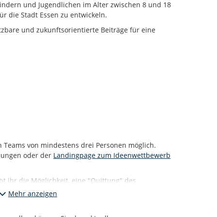
indern und Jugendlichen im Alter zwischen 8 und 18
für die Stadt Essen zu entwickeln.
zbare und zukunftsorientierte Beiträge für eine
 in Teams von mindestens drei Personen möglich.
gungen oder der
Landingpage zum Ideenwettbewerb
 ihr die Möglichkeit, eine "Quittung" des
uladen. Diese Möglichkeit erscheint direkt unter
Mehr anzeigen
ch davon. Es werden keine Bestätigungsmails