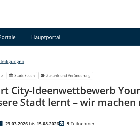
Portale
Hauptportal
eteiligungen
ge
Stadt Essen
Zukunft und Veränderung
rt City-Ideenwettbewerb Youn
ere Stadt lernt – wir machen 
eitraum
Teilnehmer
23.03.2026
bis
15.08.2026
9
Teilnehmer