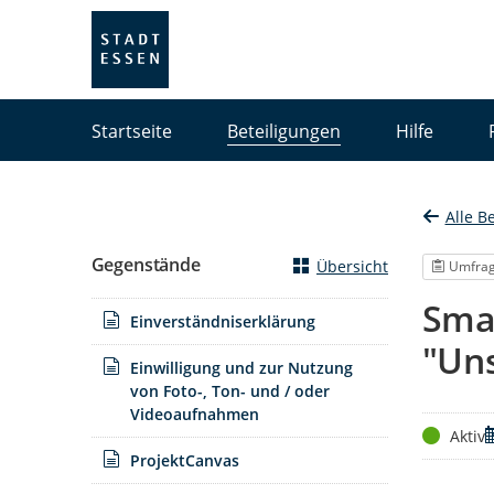
Portalnavigation
Startseite
Beteiligungen
Hilfe
Alle B
Gegenstände
Übersicht
Umfra
Sma
Einverständniserklärung
"Uns
Einwilligung und zur Nutzung
von Foto-, Ton- und / oder
Videoaufnahmen
Status
Z
Aktiv
ProjektCanvas