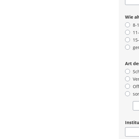
Pflicht
Wie alt
8-1
11
15
ge
Pflicht
Art d
Sc
Ve
Of
son
Pflicht
Institu