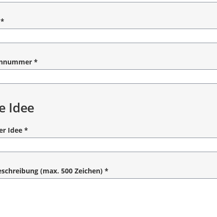
angabe
*
angabe
onnummer
*
angabe
e Idee
er Idee
*
angabe
schreibung (max. 500 Zeichen)
*