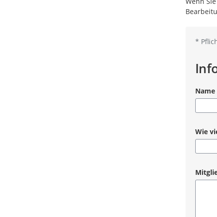
Wenn Sie 
Bearbeit
*
Pflic
Inf
Name 
Pflicht
Wie vi
Pflicht
Mitgli