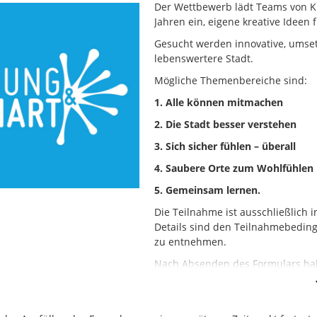
Der Wettbewerb lädt Teams von K
Jahren ein, eigene kreative Ideen 
Gesucht werden innovative, umset
lebenswertere Stadt.
Mögliche Themenbereiche sind:
1. Alle können mitmachen
2. Die Stadt besser verstehen
3. Sich sicher fühlen – überall
4. Saubere Orte zum Wohlfühlen
5. Gemeinsam lernen.
Die Teilnahme ist ausschließlich
Details sind den Teilnahmebedin
zu entnehmen.
Nach Absenden des Formulars habt
eingereichten Formulars herunterz
diesem Text, macht gerne Gebrau
versendet!