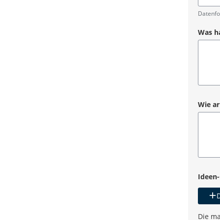
Pflicht
Datenfo
Was ha
Pflicht
Wie ar
Pflicht
Ideen-
D
Die ma