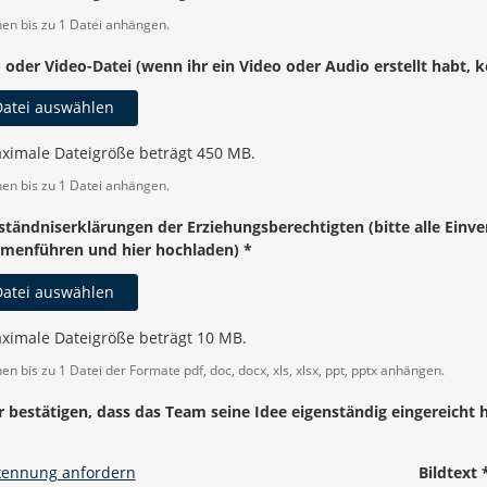
angabe
nen bis zu 1 Datei anhängen.
 oder Video-Datei (wenn ihr ein Video oder Audio erstellt habt, k
atei auswählen
ximale Dateigröße beträgt 450 MB.
nen bis zu 1 Datei anhängen.
ständniserklärungen der Erziehungsberechtigten (bitte alle Ei
menführen und hier hochladen)
*
atei auswählen
ximale Dateigröße beträgt 10 MB.
angabe
en bis zu 1 Datei der Formate pdf, doc, docx, xls, xlsx, ppt, pptx anhängen.
r bestätigen, dass das Team seine Idee eigenständig eingereicht h
angabe
kennung anfordern
Bildtext