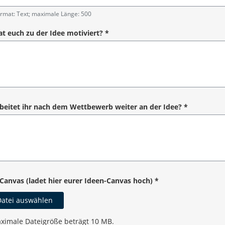
angabe
rmat: Text; maximale Länge: 500
t euch zu der Idee motiviert?
*
angabe
beitet ihr nach dem Wettbewerb weiter an der Idee?
*
angabe
Canvas (ladet hier eurer Ideen-Canvas hoch)
*
atei auswählen
ximale Dateigröße beträgt 10 MB.