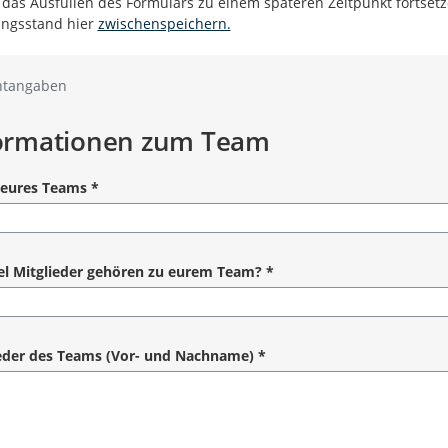
das Ausfüllen des Formulars zu einem späteren Zeitpunkt fortsetz
ungsstand hier
zwischenspeichern.
htangaben
ormationen zum Team
eures Teams
*
angabe
el Mitglieder gehören zu eurem Team?
*
angabe
eder des Teams (Vor- und Nachname)
*