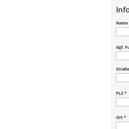
Inf
Name 
Pflicht
Ggf. F
Straß
Pflicht
PLZ
*
Pflicht
Ort
*