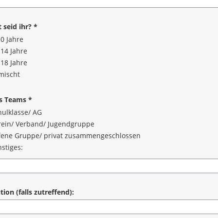
angabe
 seid ihr?
*
0 Jahre
-14 Jahre
-18 Jahre
mischt
angabe
es Teams
*
hulklasse/ AG
rein/ Verband/ Jugendgruppe
fene Gruppe/ privat zusammengeschlossen
stiges:
angabe
tion (falls zutreffend):