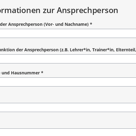
ormationen zur Ansprechperson
der Ansprechperson (Vor- und Nachname)
*
angabe
unktion der Ansprechperson (z.B. Lehrer*in, Trainer*in, Elterntei
e und Hausnummer
*
angabe
angabe