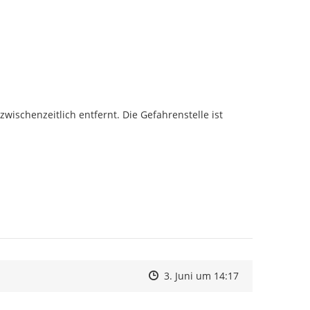
schenzeitlich entfernt. Die Gefahrenstelle ist 
Zeitpunkt des Erstellens
Zeitpunkt des Erstellens
Zur Äußerung
3. Juni um 14:17