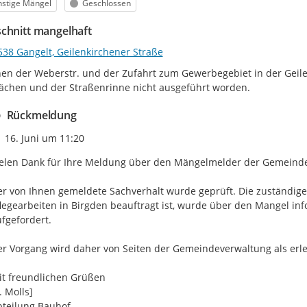
egorie
Status
nstige Mängel
Geschlossen
chnitt mangelhaft
538 Gangelt, Geilenkirchener Straße
en der Weberstr. und der Zufahrt zum Gewerbegebiet in der Geilenk
ächen und der Straßenrinne nicht ausgeführt worden.
Rückmeldung
Zeitpunkt des Erstellens
16. Juni um 11:20
elen Dank für Ihre Meldung über den Mängelmelder der Gemeinde 
r von Ihnen gemeldete Sachverhalt wurde geprüft. Die zuständige
legearbeiten in Birgden beauftragt ist, wurde über den Mangel inf
fgefordert.

r Vorgang wird daher von Seiten der Gemeindeverwaltung als erle
t freundlichen Grüßen

. Molls]

teilung Bauhof 
