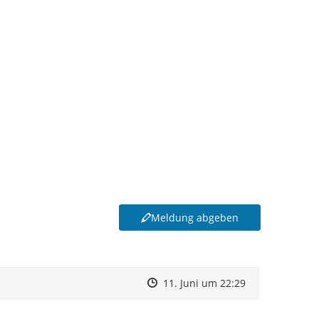
Meldung abgeben
Zeitpunkt des Erstellens
Zeitpunkt des Erstellens
Zur Äußerung
11. Juni um 22:29