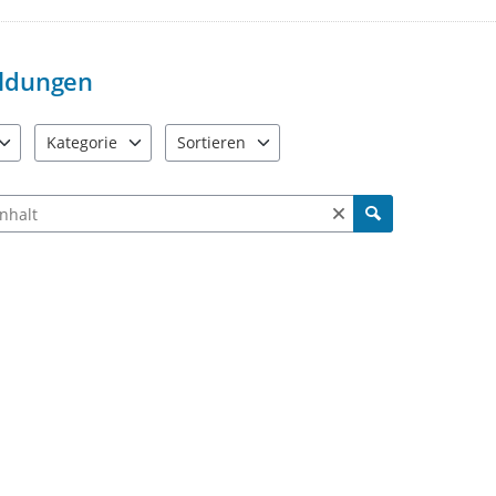
ldungen
Kategorie
Sortieren
e verfügbar. Benutzen Sie "Pfeiltaste oben" und "Pfeiltaste unten"
7 Einträge verfügbar. Benutzen Sie "Pfeiltaste oben" und "Pfe
2 Einträge verfügbar. Benutzen Sie "Pfeiltas
ch Meldungen und Kommentaren