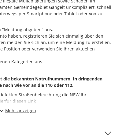
 illegale Müllablagerungen sowie Schäden im
amten Gemeindegebiet Gangelt unkompliziert, schnell
nterwegs per Smartphone oder Tablet oder von zu
n "Meldung abgeben" aus.
nto haben, registrieren Sie sich einmalig über den
en melden Sie sich an, um eine Meldung zu erstellen.
ie Position oder verwenden Sie Ihren aktuellen
enen Kategorien aus.
cht die bekannten Notrufnummern. In dringenden
e nach wie vor an die 110 oder 112.
r defekten Straßenbeleuchtung die NEW Ihr
ierfür diesen
Link
chtbar, indem das entsprechende Auswahlfeld im
Mehr anzeigen
leiches gilt für Mängel, für die wir als Gemeinde
 daher von uns an die entsprechenden Stellen