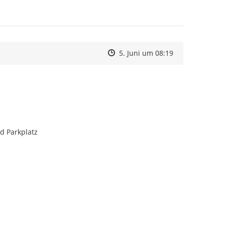
Zeitpunkt des Erstellens
Zeitpunkt des Erstellens
Zur Äußerung
5. Juni um 08:19
d Parkplatz