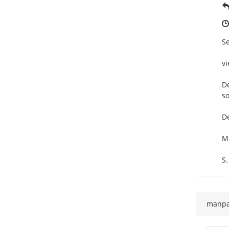
Se
vi
De
so
De
Mi
S.
manp