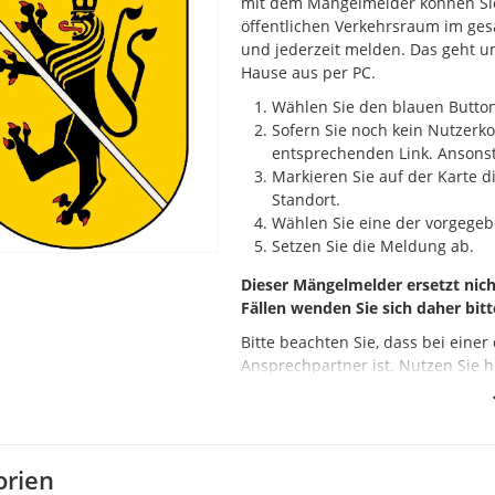
mit dem Mängelmelder können Sie
öffentlichen Verkehrsraum im ges
und jederzeit melden. Das geht u
Hause aus per PC.
Wählen Sie den blauen Butto
Sofern Sie noch kein Nutzerko
entsprechenden Link. Ansonst
Markieren Sie auf der Karte d
Standort.
Wählen Sie eine der vorgegeb
Setzen Sie die Meldung ab.
Dieser Mängelmelder ersetzt ni
Fällen wenden Sie sich daher bitt
Bitte beachten Sie, dass bei eine
Ansprechpartner ist. Nutzen Sie h
Bereits erledigte Mängel sind si
Bereich "Status" markiert wurde. G
Gangelt nicht zuständig sind und
weitergeleitet wurden.
orien