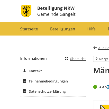
Beteiligung NRW
Gemeinde Gangelt
Portalnavigation
Startseite
Beteiligungen
Hilfe
Alle B
Informationen
Übersicht
Mänge
Män
Kontakt
Teilnahmebedingungen
Status
Z
Aktiv
Datenschutzerklärung