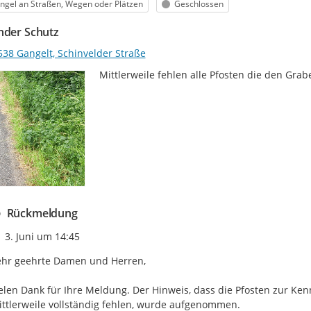
egorie
Status
gel an Straßen, Wegen oder Plätzen
Geschlossen
nder Schutz
538 Gangelt, Schinvelder Straße
Mittlerweile fehlen alle Pfosten die den Gr
Rückmeldung
Zeitpunkt des Erstellens
3. Juni um 14:45
hr geehrte Damen und Herren,

elen Dank für Ihre Meldung. Der Hinweis, dass die Pfosten zur 
ttlerweile vollständig fehlen, wurde aufgenommen.
