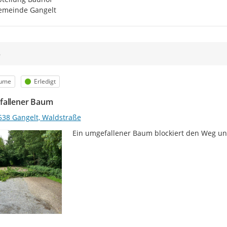
emeinde Gangelt
8
egorie
Status
ume
Erledigt
allener Baum
538 Gangelt, Waldstraße
Ein umgefallener Baum blockiert den Weg un