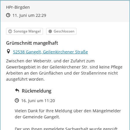
HPr-Birgden
Zeitpunkt des Erstellens
Zeitpunkt des Erstellens
Zur Äußerung
11. Juni um 22:29
Kategorie
Status
Sonstige Mängel
Geschlossen
Grünschnitt mangelhaft
Ort
52538 Gangelt, Geilenkirchener Straße
Zwischen der Weberstr. und der Zufahrt zum 
Gewerbegebiet in der Geilenkirchener Str. sind keine Pflege 
Arbeiten an den Grünflächen und der Straßenrinne nicht 
ausgeführt worden.
Rückmeldung
Zeitpunkt des Erstellens
16. Juni um 11:20
Vielen Dank für Ihre Meldung über den Mängelmelder 
der Gemeinde Gangelt.

Der von Ihnen gemeldete Sachverhalt wurde geprüft. 