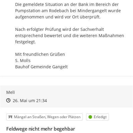
Die gemeldete Situation an der Bank im Bereich der 
Pumpstation am Rodebach bei Mindergangelt wurde 
aufgenommen und wird vor Ort überprüft.

Nach erfolgter Prüfung wird der Sachverhalt 
entsprechend bewertet und die weiteren Maßnahmen 
festgelegt.

Mit freundlichen Grüßen

S. Molls

Bauhof Gemeinde Gangelt
Meli
Zeitpunkt des Erstellens
Zeitpunkt des Erstellens
Zur Äußerung
26. Mai um 21:34
Kategorie
Status
Mängel an Straßen, Wegen oder Plätzen
Erledigt
Feldwege nicht mehr begehbar