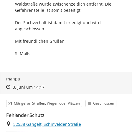
Waldstraße wurde zwischenzeitlich entfernt. Die 
Gefahrenstelle ist somit beseitigt.

Der Sachverhalt ist damit erledigt und wird 
abgeschlossen.

Mit freundlichen Grüßen

S. Molls
manpa
Zeitpunkt des Erstellens
Zeitpunkt des Erstellens
Zur Äußerung
3. Juni um 14:17
Kategorie
Status
Mängel an Straßen, Wegen oder Plätzen
Geschlossen
Fehlender Schutz
Ort
52538 Gangelt, Schinvelder Straße