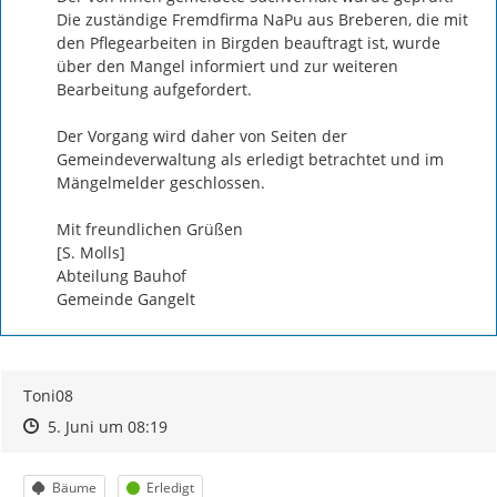
Die zuständige Fremdfirma NaPu aus Breberen, die mit 
den Pflegearbeiten in Birgden beauftragt ist, wurde 
über den Mangel informiert und zur weiteren 
Bearbeitung aufgefordert.

Der Vorgang wird daher von Seiten der 
Gemeindeverwaltung als erledigt betrachtet und im 
Mängelmelder geschlossen.

Mit freundlichen Grüßen

[S. Molls]

Abteilung Bauhof 

Gemeinde Gangelt
Toni08
Zeitpunkt des Erstellens
Zeitpunkt des Erstellens
Zur Äußerung
5. Juni um 08:19
Kategorie
Status
Bäume
Erledigt