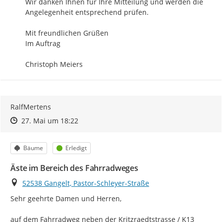
Wir danken Ihnen für Ihre Mitteilung und werden die 
Angelegenheit entsprechend prüfen.

Mit freundlichen Grüßen

Im Auftrag

Christoph Meiers
RalfMertens
Zeitpunkt des Erstellens
Zeitpunkt des Erstellens
Zur Äußerung
27. Mai um 18:22
Kategorie
Status
Bäume
Erledigt
Äste im Bereich des Fahrradweges
Ort
52538 Gangelt, Pastor-Schleyer-Straße
Sehr geehrte Damen und Herren,

auf dem Fahrradweg neben der Kritzraedtstrasse / K13 