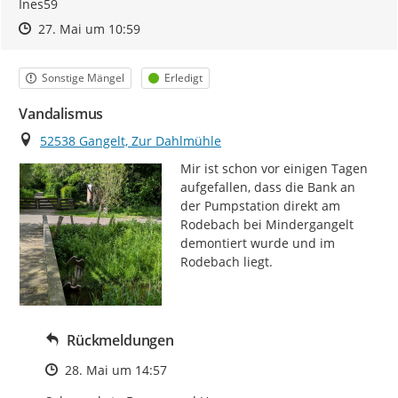
Ines59
Zeitpunkt des Erstellens
Zeitpunkt des Erstellens
Zur Äußerung
27. Mai um 10:59
Kategorie
Status
Sonstige Mängel
Erledigt
Vandalismus
Ort
52538 Gangelt, Zur Dahlmühle
Mir ist schon vor einigen Tagen 
aufgefallen, dass die Bank an 
der Pumpstation direkt am 
Rodebach bei Mindergangelt 
demontiert wurde und im 
Rodebach liegt.
Rückmeldungen
Zeitpunkt des Erstellens
28. Mai um 14:57