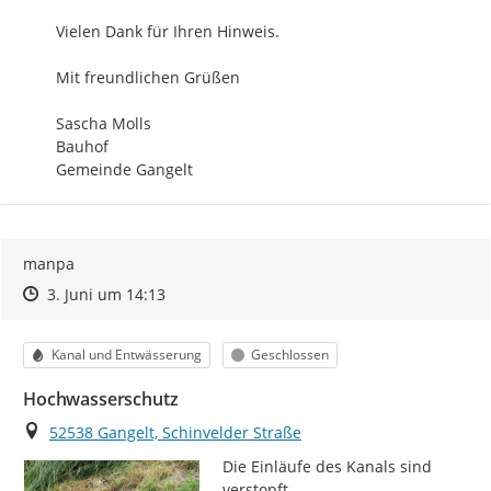
Vielen Dank für Ihren Hinweis.

Mit freundlichen Grüßen

Sascha Molls

Bauhof

Gemeinde Gangelt
manpa
Zeitpunkt des Erstellens
Zeitpunkt des Erstellens
Zur Äußerung
3. Juni um 14:13
Kategorie
Status
Kanal und Entwässerung
Geschlossen
Hochwasserschutz
Ort
52538 Gangelt, Schinvelder Straße
Die Einläufe des Kanals sind 
verstopft