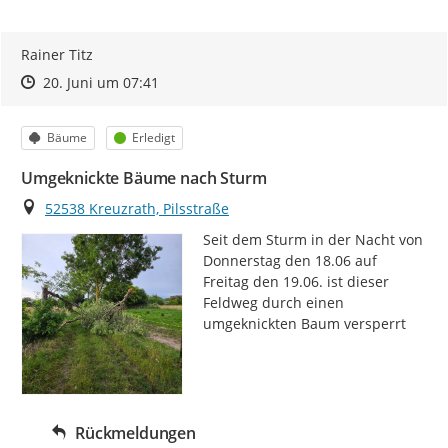
Rainer Titz
Zeitpunkt des Erstellens
Zeitpunkt des Erstellens
Zur Äußerung
20. Juni um 07:41
Kategorie
Status
Bäume
Erledigt
Umgeknickte Bäume nach Sturm
Ort
52538 Kreuzrath, Pilsstraße
Seit dem Sturm in der Nacht von 
Donnerstag den 18.06 auf 
Freitag den 19.06. ist dieser 
Feldweg durch einen 
umgeknickten Baum versperrt
Rückmeldungen