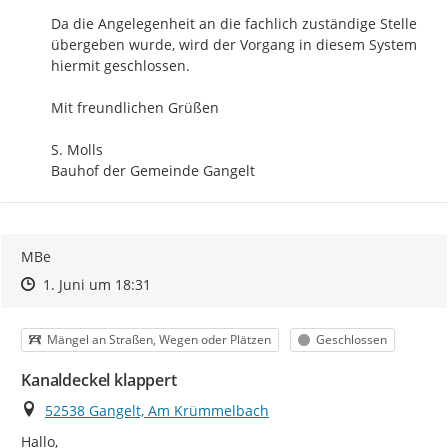
Da die Angelegenheit an die fachlich zuständige Stelle 
übergeben wurde, wird der Vorgang in diesem System 
hiermit geschlossen.

Mit freundlichen Grüßen

S. Molls

Bauhof der Gemeinde Gangelt
MBe
Zeitpunkt des Erstellens
Zeitpunkt des Erstellens
Zur Äußerung
1. Juni um 18:31
Kategorie
Status
Mängel an Straßen, Wegen oder Plätzen
Geschlossen
Kanaldeckel klappert
Ort
52538 Gangelt, Am Krümmelbach
Hallo,
