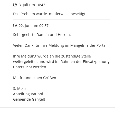
Zeitpunkt des Erstellens
3. Juli um 10:42
Das Problem wurde  mittlerweile beseitigt.
Zeitpunkt des Erstellens
22. Juni um 09:57
Sehr geehrte Damen und Herren, 

Vielen Dank für Ihre Meldung im Mängelmelder Portal. 

Ihre Meldung wurde an die zuständige Stelle 
weitergeleitet, und wird im Rahmen der Einsatzplanung 
untersucht werden. 

Mit freundlichen Grüßen 

S. Molls 

Abteilung Bauhof 

Gemeinde Gangelt