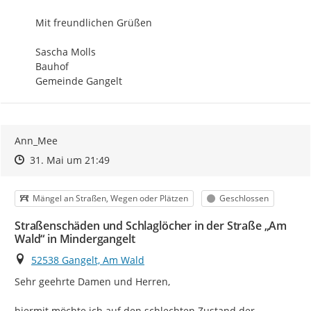
Mit freundlichen Grüßen

Sascha Molls

Bauhof

Gemeinde Gangelt
Ann_Mee
Zeitpunkt des Erstellens
Zeitpunkt des Erstellens
Zur Äußerung
31. Mai um 21:49
Kategorie
Status
Mängel an Straßen, Wegen oder Plätzen
Geschlossen
Straßenschäden und Schlaglöcher in der Straße „Am
Wald“ in Mindergangelt
Ort
52538 Gangelt, Am Wald
Sehr geehrte Damen und Herren,

hiermit möchte ich auf den schlechten Zustand der 