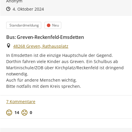
Anonym
Zeitpunkt des Erstellens
Zeitpunkt des Erstellens
Zur Äußerung
4. Oktober 2024
Kategorie
Status
Standardmeldung
Neu
Bus: Greven-Reckenfeld-Emsdetten
Ort
48268 Greven, Rathausplatz
In Emsdetten ist die einzige Hauptschule der Gegend. 
Dorthin fahren viele Kinder aus Greven. Ein Schulbus ab 
Martinischule/ZOB über Kirchplatz/Reckenfeld ist dringend 
notwendig.

Auch für andere Menschen wichtig.

Bitte notfalls mit dem Kreis sprechen.
7 Kommentare
Positive Bewertung
Negative Bewertung
14
0