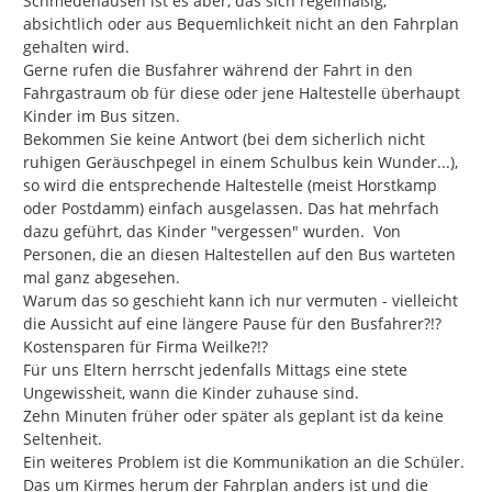
Schmedehausen ist es aber, das sich regelmäßig, 
absichtlich oder aus Bequemlichkeit nicht an den Fahrplan 
gehalten wird.

Gerne rufen die Busfahrer während der Fahrt in den 
Fahrgastraum ob für diese oder jene Haltestelle überhaupt 
Kinder im Bus sitzen.

Bekommen Sie keine Antwort (bei dem sicherlich nicht 
ruhigen Geräuschpegel in einem Schulbus kein Wunder...), 
so wird die entsprechende Haltestelle (meist Horstkamp 
oder Postdamm) einfach ausgelassen. Das hat mehrfach 
dazu geführt, das Kinder "vergessen" wurden.  Von 
Personen, die an diesen Haltestellen auf den Bus warteten 
mal ganz abgesehen.

Warum das so geschieht kann ich nur vermuten - vielleicht 
die Aussicht auf eine längere Pause für den Busfahrer?!? 
Kostensparen für Firma Weilke?!?

Für uns Eltern herrscht jedenfalls Mittags eine stete 
Ungewissheit, wann die Kinder zuhause sind.

Zehn Minuten früher oder später als geplant ist da keine 
Seltenheit.

Ein weiteres Problem ist die Kommunikation an die Schüler.

Das um Kirmes herum der Fahrplan anders ist und die 