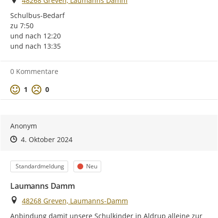
48268 Greven, Laumanns Damm
Schulbus-Bedarf

zu 7:50

und nach 12:20

und nach 13:35
0 Kommentare
Positive Bewertung
Negative Bewertung
1
0
Anonym
Zeitpunkt des Erstellens
Zeitpunkt des Erstellens
Zur Äußerung
4. Oktober 2024
Kategorie
Status
Standardmeldung
Neu
Laumanns Damm
Ort
48268 Greven, Laumanns-Damm
Anbindung damit unsere Schulkinder in Aldrup alleine zur 