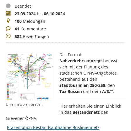
Status
Beendet
Zeitraum
23.09.2024
bis
06.10.2024
Meldungen
100
Meldungen
Kommentare
41
Kommentare
Bewertungen
582
Bewertungen
Das Format
Nahverkehrskonzept
befasst
sich mit der Planung des
städtischen ÖPNV-Angebotes,
bestehend aus den
Stadtbuslinien 250-258
, den
TaxiBussen
und dem
A/S/T
.
Liniennetzplan Greven
Hier erhalten Sie einen Einblick
in das
Bestandsnetz
des
Grevener ÖPNV:
Präsentation Bestandsaufnahme Busliniennetz