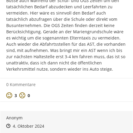
Busse auch während der Schul- und OGS Zeiten um den 
tatsächlichen Bedarf abzudecken und Leerfahrten zu 
vermeiden. Hier wäre es sinnvoll den Bedarf auch 
tatsächlich abzufragen über die Schule oder direkt vom 
Busunternehmen. Die OGS Zeiten finden derzeit keine 
Berücksichtigung. Gerade an der Mariengrundschule wäre 
es wichtig um die sogenannten Elterntaxis zu vermeiden.

Auch wieder die Abfahrtsstellen für das AST, die vorhanden 
sind, mit aufnehmen. Was bringt mir ein AST wenn ich bis 
zur nächsten Haltestelle erst 3-4 km fahren muss, das ist so 
unattraktiv, dass ich dann nicht die öffentlichen 
Verkehrsmittel nutze, sondern wieder ins Auto steige.
0 Kommentare
Positive Bewertung
Negative Bewertung
3
0
Anonym
Zeitpunkt des Erstellens
Zeitpunkt des Erstellens
Zur Äußerung
4. Oktober 2024