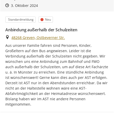
Zeitpunkt des Erstellens
Zeitpunkt des Erstellens
Zur Äußerung
3. Oktober 2024
Kategorie
Status
Standardmeldung
Neu
Anbindung außerhalb der Schulzeiten
Ort
48268 Greven, Ostbeverner Str.
Aus unserer Familie fahren sind Personen, Kinder, 
Großeltern auf den Bus angewiesen. Leider ist die 
Verbindung außerhalb der Schulzeiten nicht gegeben. Wir 
wünschen uns eine Anbindung zum Bahnhof und FMO 
auch außerhalb der Schulzeiten, um auf diese Art Fachärzte 
u. ä. In Münster zu erreichen. Eine stündliche Anbindung 
ist wünschenswert! Gerne kann dies auch per AST erfolgen. 
Derzeit ist AST nur in den Abendstunden erreichbar. Da wir 
nicht an der Haltestelle wohnen wäre eine AST-
Abfahrtmöglichkeit an der Heimatadresse wünschenswert. 
Bislang haben wir im AST nie andere Personen 
mitgenommen.