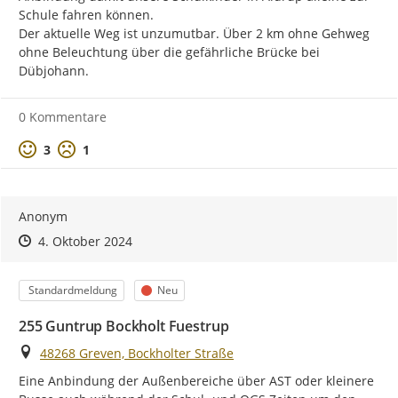
Schule fahren können.

Der aktuelle Weg ist unzumutbar. Über 2 km ohne Gehweg 
ohne Beleuchtung über die gefährliche Brücke bei 
Dübjohann.
0 Kommentare
Positive Bewertung
Negative Bewertung
3
1
Anonym
Zeitpunkt des Erstellens
Zeitpunkt des Erstellens
Zur Äußerung
4. Oktober 2024
Kategorie
Status
Standardmeldung
Neu
255 Guntrup Bockholt Fuestrup
Ort
48268 Greven, Bockholter Straße
Eine Anbindung der Außenbereiche über AST oder kleinere 