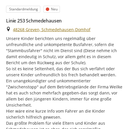
Kategorie
Status
Standardmeldung
Neu
Linie 253 Schmedehausen
Ort
48268 Greven, Schmedehausen-Domhof
Unsere Kinder berichten uns regelmäßig über 
unfreundliche und unkompetente Busfahrer, sofern die 
"Stammbusfahrer" nicht im Dienst sind (Diese nehme ich 
damit eindeutig in Schutz, vor allem geht es in diesem 
Bericht um den Rückweg aus der Schule).

So ist es keine Seltenheit, das der Bus sich verfährt oder 
unsere Kinder unfreundlich bis frech behandelt werden.

Ein unangekündigter und unkommentierter 
"Zwischenstopp" auf dem Betriebsgelände der Firma Weilke 
hat es auch schon mehrfach gegeben-das sorgt dann, vor 
allem bei den jüngeren Kindern, immer für eine große 
Unsicherheit.

Hier wäre eine kurze Info vom Fahrer an die Kinder 
sicherlich hilfreich gewesen.

Das größte Problem für viele Eltern und Kinder aus 