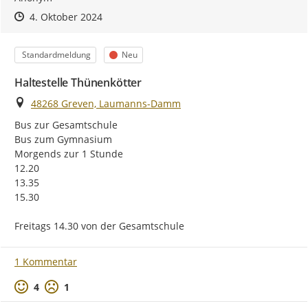
Zeitpunkt des Erstellens
Zeitpunkt des Erstellens
Zur Äußerung
4. Oktober 2024
Kategorie
Status
Standardmeldung
Neu
Haltestelle Thünenkötter
Ort
48268 Greven, Laumanns-Damm
Bus zur Gesamtschule

Bus zum Gymnasium

Morgends zur 1 Stunde

12.20

13.35

15.30

Freitags 14.30 von der Gesamtschule
1 Kommentar
Positive Bewertung
Negative Bewertung
4
1