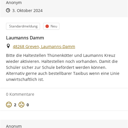
Anonym
Zeitpunkt des Erstellens
Zeitpunkt des Erstellens
Zur Äußerung
3. Oktober 2024
Kategorie
Status
Standardmeldung
Neu
Laumanns Damm
Ort
48268 Greven, Laumanns-Damm
Bitte die Haltestellen Thünenkötter und Laumanns Kreuz 
wieder aktivieren. Haltestellen noch vorhanden. Damit die 
Schüler sicher zur Schule befördert werden können. 
Alternativ gerne auch bestellbarer Taxibus wenn eine Linie 
unwirtschaftlich ist.
0 Kommentare
Positive Bewertung
Negative Bewertung
2
0
Anonym