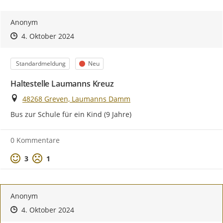
Anonym
Zeitpunkt des Erstellens
Zeitpunkt des Erstellens
Zur Äußerung
4. Oktober 2024
Kategorie
Status
Standardmeldung
Neu
Haltestelle Laumanns Kreuz
Ort
48268 Greven, Laumanns Damm
Bus zur Schule für ein Kind (9 Jahre)
0 Kommentare
Positive Bewertung
Negative Bewertung
3
1
Anonym
Zeitpunkt des Erstellens
Zeitpunkt des Erstellens
Zur Äußerung
4. Oktober 2024