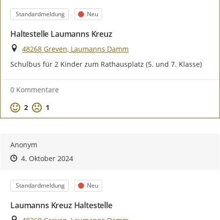
Kategorie
Status
Standardmeldung
Neu
Haltestelle Laumanns Kreuz
Ort
48268 Greven, Laumanns Damm
Schulbus für 2 Kinder zum Rathausplatz (5. und 7. Klasse)
0 Kommentare
Positive Bewertung
Negative Bewertung
2
1
Anonym
Zeitpunkt des Erstellens
Zeitpunkt des Erstellens
Zur Äußerung
4. Oktober 2024
Kategorie
Status
Standardmeldung
Neu
Laumanns Kreuz Haltestelle
Ort