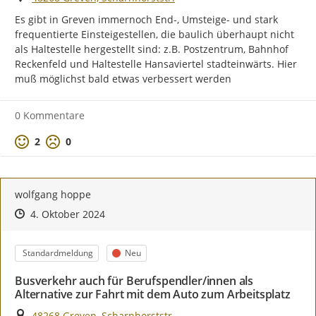
Es gibt in Greven immernoch End-, Umsteige- und stark 
frequentierte Einsteigestellen, die baulich überhaupt nicht 
als Haltestelle hergestellt sind: z.B. Postzentrum, Bahnhof 
Reckenfeld und Haltestelle Hansaviertel stadteinwärts. Hier 
muß möglichst bald etwas verbessert werden
0 Kommentare
Positive Bewertung
Negative Bewertung
2
0
wolfgang hoppe
Zeitpunkt des Erstellens
Zeitpunkt des Erstellens
Zur Äußerung
4. Oktober 2024
Kategorie
Status
Standardmeldung
Neu
Busverkehr auch für Berufspendler/innen als
Alternative zur Fahrt mit dem Auto zum Arbeitsplatz
Ort
48268 Greven, Scharnhorststr.