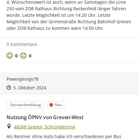
4. Wünschenswert ist auch, wenn an Samstagen die Linie 
250 vom ZOB Rathaus Richtung Reckenfeld länger fahren 
würde. Letzte Möglichkeit ist um 14:20 Uhr. Letzte 
Möglichkeit von der Grimmstraße Richtung Bahnhof Greven 
oder ZOB Rathaus zu kommen wäre 14:50 Uhr.
0 Kommentare
Positive Bewertung
Negative Bewertung
0
0
Powergeorge78
Zeitpunkt des Erstellens
Zeitpunkt des Erstellens
Zur Äußerung
5. Oktober 2024
Kategorie
Status
Standardmeldung
Neu
Nutzung ÖPNV von Greven-West
Ort
48268 Greven, Schründerring
Als Rentner ohne Auto habe ich verschiedenes per Bus 