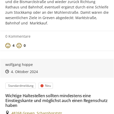
und die Bismarckstraße und wieder zurück Richtung 
Rathaus und Bahnhof, eventuell ergänzt durch eine Schleife 
zum Stockkamp oder an der Mühlenstraße. Damit wären die 
wesentlichen Ziele in Greven abgedeckt: Marktstraße, 
Bahnhof und  Marktkauf.
0 Kommentare
Positive Bewertung
Negative Bewertung
4
0
wolfgang hoppe
Zeitpunkt des Erstellens
Zeitpunkt des Erstellens
Zur Äußerung
4. Oktober 2024
Kategorie
Status
Standardmeldung
Neu
Wichtige Haltestellen sollten mindestens eine
Einstiegskante und möglichst auch einen Regenschutz
haben
Ort
48268 Greven, Scharnhorststr.