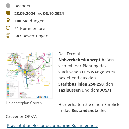
Status
Beendet
Zeitraum
23.09.2024
bis
06.10.2024
Meldungen
100
Meldungen
Kommentare
41
Kommentare
Bewertungen
582
Bewertungen
Das Format
Nahverkehrskonzept
befasst
sich mit der Planung des
städtischen ÖPNV-Angebotes,
bestehend aus den
Stadtbuslinien 250-258
, den
TaxiBussen
und dem
A/S/T
.
Liniennetzplan Greven
Hier erhalten Sie einen Einblick
in das
Bestandsnetz
des
Grevener ÖPNV:
Präsentation Bestandsaufnahme Busliniennetz