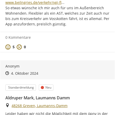
exi-40301/
www.beilngries.de/verkehr/vgi-fl
...
So etwas wünsche ich mir auch für uns im Außenbereich 
Wohnenden. Flexibler als ein AST, welches zur Zeit auch nur 
bis zum Kreisverkehr am Vosskotten fährt, ist es allemal. Per 
App anzufordern, preislich günstig.
0 Kommentare
Positive Bewertung
Negative Bewertung
5
0
Anonym
Zeitpunkt des Erstellens
Zeitpunkt des Erstellens
Zur Äußerung
4. Oktober 2024
Kategorie
Status
Standardmeldung
Neu
Aldruper Mark, Laumanns Damm
Ort
48268 Greven, Laumanns-Damm
Leider haben wir nicht die Möglichkeit mit dem öpnv in der 