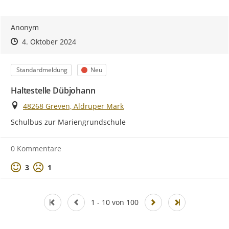
Anonym
Zeitpunkt des Erstellens
Zeitpunkt des Erstellens
Zur Äußerung
4. Oktober 2024
Kategorie
Status
Standardmeldung
Neu
Haltestelle Dübjohann
Ort
48268 Greven, Aldruper Mark
Schulbus zur Mariengrundschule
0 Kommentare
Positive Bewertung
Negative Bewertung
3
1
1 - 10 von 100