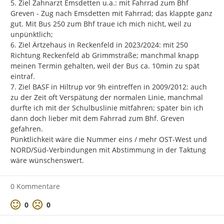
5. Ziel Zahnarzt Emsdetten u.a.: mit Fahrrad zum Bhf 
Greven - Zug nach Emsdetten mit Fahrrad; das klappte ganz 
gut. Mit Bus 250 zum Bhf traue ich mich nicht, weil zu 
unpünktlich;

6. Ziel Ärtzehaus in Reckenfeld in 2023/2024: mit 250 
Richtung Reckenfeld ab Grimmstraße; manchmal knapp 
meinen Termin gehalten, weil der Bus ca. 10min zu spät 
eintraf.

7. Ziel BASF in Hiltrup vor 9h eintreffen in 2009/2012: auch 
zu der Zeit oft Verspätung der normalen Linie, manchmal 
durfte ich mit der Schulbuslinie mitfahren; später bin ich 
dann doch lieber mit dem Fahrrad zum Bhf. Greven 
gefahren.

Pünktlichkeit wäre die Nummer eins / mehr OST-West und 
NORD/Süd-Verbindungen mit Abstimmung in der Taktung 
wäre wünschenswert.
0 Kommentare
Positive Bewertung
Negative Bewertung
0
0