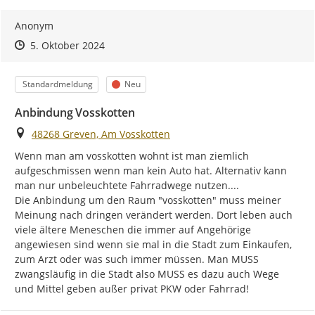
Anonym
Zeitpunkt des Erstellens
Zeitpunkt des Erstellens
Zur Äußerung
5. Oktober 2024
Kategorie
Status
Standardmeldung
Neu
Anbindung Vosskotten
Ort
48268 Greven, Am Vosskotten
Wenn man am vosskotten wohnt ist man ziemlich 
aufgeschmissen wenn man kein Auto hat. Alternativ kann 
man nur unbeleuchtete Fahrradwege nutzen....

Die Anbindung um den Raum "vosskotten" muss meiner 
Meinung nach dringen verändert werden. Dort leben auch 
viele ältere Meneschen die immer auf Angehörige 
angewiesen sind wenn sie mal in die Stadt zum Einkaufen, 
zum Arzt oder was such immer müssen. Man MUSS 
zwangsläufig in die Stadt also MUSS es dazu auch Wege 
und Mittel geben außer privat PKW oder Fahrrad!