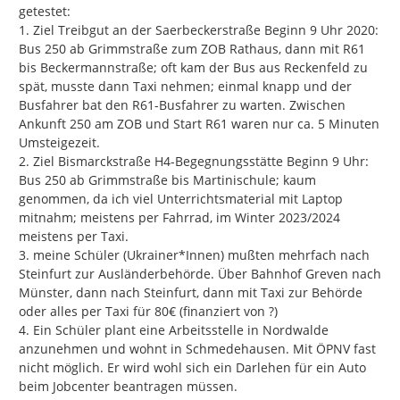
getestet:

1. Ziel Treibgut an der Saerbeckerstraße Beginn 9 Uhr 2020:  
Bus 250 ab Grimmstraße zum ZOB Rathaus, dann mit R61 
bis Beckermannstraße; oft kam der Bus aus Reckenfeld zu 
spät, musste dann Taxi nehmen; einmal knapp und der 
Busfahrer bat den R61-Busfahrer zu warten. Zwischen 
Ankunft 250 am ZOB und Start R61 waren nur ca. 5 Minuten 
Umsteigezeit.

2. Ziel Bismarckstraße H4-Begegnungsstätte Beginn 9 Uhr: 
Bus 250 ab Grimmstraße bis Martinischule; kaum 
genommen, da ich viel Unterrichtsmaterial mit Laptop 
mitnahm; meistens per Fahrrad, im Winter 2023/2024 
meistens per Taxi.

3. meine Schüler (Ukrainer*Innen) mußten mehrfach nach 
Steinfurt zur Ausländerbehörde. Über Bahnhof Greven nach 
Münster, dann nach Steinfurt, dann mit Taxi zur Behörde 
oder alles per Taxi für 80€ (finanziert von ?)

4. Ein Schüler plant eine Arbeitsstelle in Nordwalde 
anzunehmen und wohnt in Schmedehausen. Mit ÖPNV fast 
nicht möglich. Er wird wohl sich ein Darlehen für ein Auto  
beim Jobcenter beantragen müssen.
