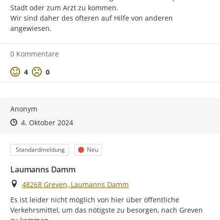
Stadt oder zum Arzt zu kommen.

Wir sind daher des öfteren auf Hilfe von anderen 
angewiesen.
0 Kommentare
Positive Bewertung
Negative Bewertung
4
0
Anonym
Zeitpunkt des Erstellens
Zeitpunkt des Erstellens
Zur Äußerung
4. Oktober 2024
Kategorie
Status
Standardmeldung
Neu
Laumanns Damm
Ort
48268 Greven, Laumanns Damm
Es ist leider nicht möglich von hier über öffentliche 
Verkehrsmittel, um das nötigste zu besorgen, nach Greven 