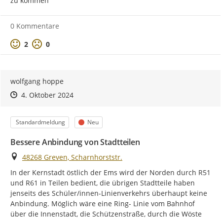
zu kommen
0 Kommentare
Positive Bewertung
Negative Bewertung
2
0
wolfgang hoppe
Zeitpunkt des Erstellens
Zeitpunkt des Erstellens
Zur Äußerung
4. Oktober 2024
Kategorie
Status
Standardmeldung
Neu
Bessere Anbindung von Stadtteilen
Ort
48268 Greven, Scharnhorststr.
In der Kernstadt östlich der Ems wird der Norden durch R51 
und R61 in Teilen bedient, die übrigen Stadtteile haben 
jenseits des Schüler/innen-Linienverkehrs überhaupt keine 
Anbindung. Möglich wäre eine Ring- Linie vom Bahnhof 
über die Innenstadt, die Schützenstraße, durch die Wöste 