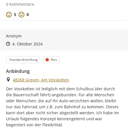
0 Kommentare
Positive Bewertung
Negative Bewertung
5
0
Anonym
Zeitpunkt des Erstellens
Zeitpunkt des Erstellens
Zur Äußerung
4. Oktober 2024
Kategorie
Status
Standardmeldung
Neu
Anbindung
Ort
48268 Greven, Am Vosskotten
Der Vosskotten ist lediglich mit dem Schulbus (der durch 
die Bauernschaft fährt) angebunden. Für alte Menschen 
oder Menschen, die auf ihr Auto verzichten wollen, bleibt 
nur das Fahrrad, um z.B. zum Bahnhof zu kommen. Dieses 
kann dort aber nicht sicher abgestellt werden. Ich habe im 
Urlaub folgendes Konzept kennengelernt und war 
https://
begeistert von der Flexibilität. 