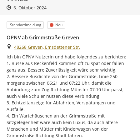
Zeitpunkt des Erstellens
Zeitpunkt des Erstellens
Zur Äußerung
6. Oktober 2024
Kategorie
Status
Standardmeldung
Neu
ÖPNV ab Grimmstraße Greven
Ort
48268 Greven, Emsdettener Str.
Ich bin ÖPNV Nutzerin und habe folgendes zu berichten:

1. Busse aus Reckenfeld kommen oft zu spät oder fallen 
ganz aus. Bessere Zuverlässigkeit wäre sehr wichtig.

2. Bessere Busdichte von der Grimmstraße, Linie 250 
morgens zwischen 06:21 und 07:22 Uhr, damit die 
Anbindung zum Zug Richtung Münster 07:10 Uhr passt, 
auch viele Schüler nutzen diese Verbindung.

3. Echtzeitanzeige für Abfahrten, Verspätungen und 
Ausfälle.

4. Ein Wartehäuschen an der Grimmstraße mit 
Sitzgelegenheit wäre auch kein Luxus, da auch ältere 
Menschen und Mütter mit Kinderwagen von der 
Grimmstraße Richtung Stadt fahren.
