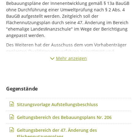
Bebauungspläne der Innenentwicklung gemäß § 13a BauGB
ohne Durchführung einer Umweltprüfung nach § 2 Abs. 4
BauGB aufgestellt werden. Zeitgleich soll der
Flächennutzungsplan durch seine 47. Änderung im Bereich
"ehemalige Landesﬁnanzschule" im Wege der Berichtigung
angepasst werden.
Des Weiteren hat der Ausschuss dem vom Vorhabenträger
geplanten Qualiﬁzierungsverfahren zugestimmt und
beschlossen, dass die Ergebnisse der in diesem
Mehr anzeigen
Zusammenhang erfolgten Öffentlichkeitsbeteiligung
Bestandteil des Bebauungsplanverfahrens nach § 3 (1)
BauGB werden.
Mit der Aufstellung des vorhabenbezogenen
Gegenstände
Bebauungsplans Nr. 206 „ehemalige Landesfinanzschule“
soll die erforderliche planungsrechtliche Grundlage für die
Sitzungsvorlage Aufstellungsbeschluss
Errichtung eines neuen innerstädtischen Wohnquartiers
geschaffen werden. Dabei sollen 50 % der Wohnfläche im
Geltungsbereich des Bebauungsplans Nr. 206
geförderten Wohnungsbau und insgesamt ca. 100
Wohneinheiten errichtet werden. Auch die Barrierefreiheit
Geltungsbereich der 47. Änderung des
wurde explizit als Ziel für die Planung aufgenommen. Es
Flächennutzungsplans