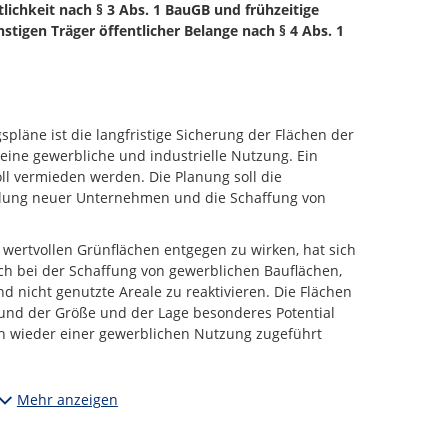
tlichkeit nach § 3 Abs. 1 BauGB und frühzeitige
stigen Träger öffentlicher Belange nach § 4 Abs. 1
spläne ist die langfristige Sicherung der Flächen der
eine gewerbliche und industrielle Nutzung. Ein
oll vermieden werden. Die Planung soll die
lung neuer Unternehmen und die Schaffung von
wertvollen Grünflächen entgegen zu wirken, hat sich
ch bei der Schaffung von gewerblichen Bauflächen,
nd nicht genutzte Areale zu reaktivieren. Die Flächen
grund der Größe und der Lage besonderes Potential
ch wieder einer gewerblichen Nutzung zugeführt
gebiet aufgrund der engen Verflechtungen
Mehr anzeigen
r.
3/25 (725) Gewerbegebiet Kabel
weitergeführt.