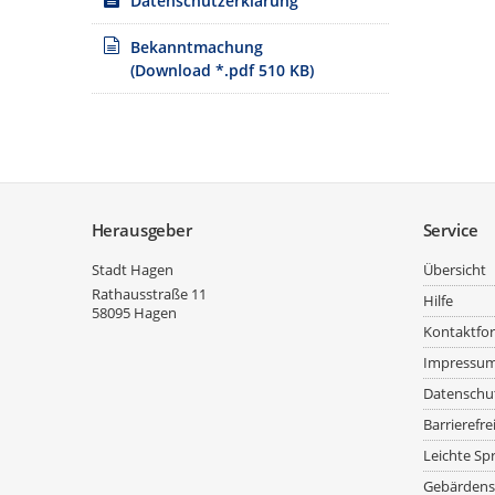
Datenschutzerklärung
Bekanntmachung
(Download *.pdf 510 KB)
Service
Herausgeber
Service
Stadt Hagen
Übersicht
Rathausstraße 11
Hilfe
58095
Hagen
Kontaktfo
Impressu
Datenschu
Barrierefre
Leichte Sp
Gebärdens