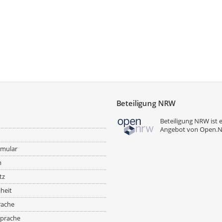
Übersicht über den Verfahrensve
Der Rat der Stadt Hagen hat a
beschlossen. Die Bekanntmach
19.12.2025.
Die frühzeitige Beteiligung d
06.07.2026 bis einschließlich
und sonstigen Träger öffentli
Die Bekanntmachung der frühz
Amtsblatt Nr. 18/2026.
Beteiligung NRW
Beteiligung NRW ist 
Hinweise zur frühzeitigen Beteili
Angebot von
Open.
Die frühzeitige Beteiligung der Öf
Stadtentwicklung, -planung und Ba
rmular
Flurbereich 1. Obergeschoss, Rat
m
Dienststunden (montags bis donne
tz
08:30 Uhr bis 12:00 Uhr).
iheit
Termine können unter der Telefo
jendrik.hoppmann@stadt-hagen.
rache
oben angegebenen Zeiten aber au
prache