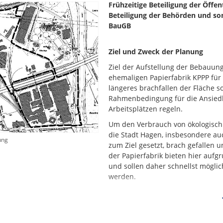
Frühzeitige Beteiligung der Öffen
Beteiligung der Behörden und son
BauGB
Ziel und Zweck der Planung
Ziel der Aufstellung der Bebauung
ehemaligen Papierfabrik KPPP für 
längeres brachfallen der Fläche s
Rahmenbedingung für die Ansied
Arbeitsplätzen regeln.
Um den Verbrauch von ökologisch 
die Stadt Hagen, insbesondere au
ung
zum Ziel gesetzt, brach gefallen u
der Papierfabrik bieten hier auf
und sollen daher schnellst mögli
werden.
Zukünftig werden die beiden Plan
gemeinsam im Bebauungsplan N