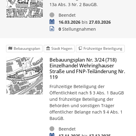
13a Abs. 3 Nr. 2 BauGB.
Status
Beendet
Zeitraum
16.03.2026
bis
27.03.2026
Stellungnahmen
0
Stellungnahmen
Bebauungsplan
Stadt Hagen
Frühzeitige Beteiligung
Bebauungsplan Nr. 3/24 (718)
Einzelhandel Wehringhauser
Straße und FNP-Teiländerung Nr.
119
Frühzeitige Beteiligung der
Öffentlichkeit nach § 3 Abs. 1 BauGB
und frühzeitige Beteiligung der
Behörden und sonstigen Träger
öffentlicher Belange nach § 4 Abs. 1
BauGB.
Status
Beendet
Zeitraum
17.11.2025
bis
17.12.2025