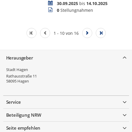
Zeitraum
30.09.2025
bis
14.10.2025
Stellungnahmen
0
Stellungnahmen
1 - 10 von 16
Service
Herausgeber
Stadt Hagen
Rathausstraße 11
58095
Hagen
Service
Beteiligung NRW
Seite empfehlen