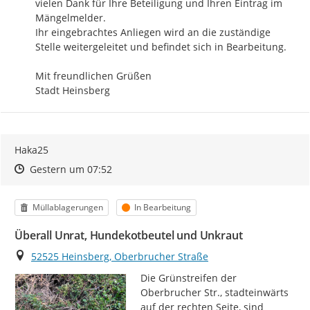
vielen Dank für Ihre Beteiligung und Ihren Eintrag im 
Mängelmelder.

Ihr eingebrachtes Anliegen wird an die zuständige 
Stelle weitergeleitet und befindet sich in Bearbeitung.

Mit freundlichen Grüßen

Stadt Heinsberg
Haka25
Zeitpunkt des Erstellens
Zeitpunkt des Erstellens
Zur Äußerung
Gestern um 07:52
Kategorie
Status
Müllablagerungen
In Bearbeitung
Überall Unrat, Hundekotbeutel und Unkraut
Ort
52525 Heinsberg, Oberbrucher Straße
Die Grünstreifen der 
Oberbrucher Str., stadteinwärts 
auf der rechten Seite, sind 