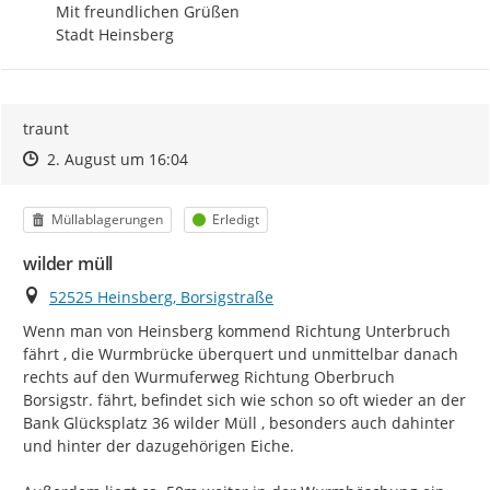
Mit freundlichen Grüßen

Stadt Heinsberg
traunt
Zeitpunkt des Erstellens
Zeitpunkt des Erstellens
Zur Äußerung
2. August um 16:04
Kategorie
Status
Müllablagerungen
Erledigt
wilder müll
Ort
52525 Heinsberg, Borsigstraße
Wenn man von Heinsberg kommend Richtung Unterbruch 
fährt , die Wurmbrücke überquert und unmittelbar danach 
rechts auf den Wurmuferweg Richtung Oberbruch 
Borsigstr. fährt, befindet sich wie schon so oft wieder an der 
Bank Glücksplatz 36 wilder Müll , besonders auch dahinter 
und hinter der dazugehörigen Eiche.
