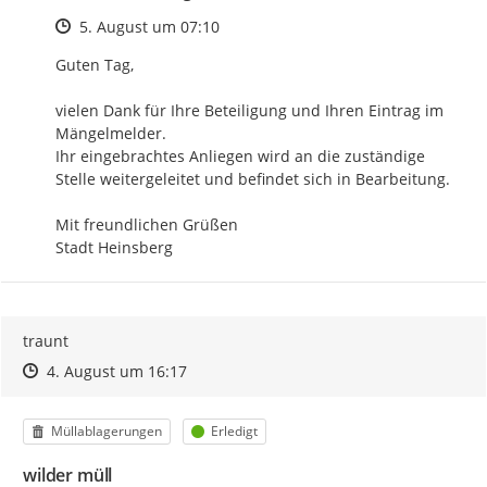
Zeitpunkt des Erstellens
5. August um 07:10
Guten Tag,

vielen Dank für Ihre Beteiligung und Ihren Eintrag im 
Mängelmelder.

Ihr eingebrachtes Anliegen wird an die zuständige 
Stelle weitergeleitet und befindet sich in Bearbeitung.

Mit freundlichen Grüßen

Stadt Heinsberg
traunt
Zeitpunkt des Erstellens
Zeitpunkt des Erstellens
Zur Äußerung
4. August um 16:17
Kategorie
Status
Müllablagerungen
Erledigt
wilder müll