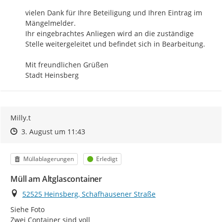
vielen Dank für Ihre Beteiligung und Ihren Eintrag im 
Mängelmelder.

Ihr eingebrachtes Anliegen wird an die zuständige 
Stelle weitergeleitet und befindet sich in Bearbeitung.

Mit freundlichen Grüßen

Stadt Heinsberg
Milly.t
Zeitpunkt des Erstellens
Zeitpunkt des Erstellens
Zur Äußerung
3. August um 11:43
Kategorie
Status
Müllablagerungen
Erledigt
Müll am Altglascontainer
Ort
52525 Heinsberg, Schafhausener Straße
Siehe Foto

Zwei Container sind voll