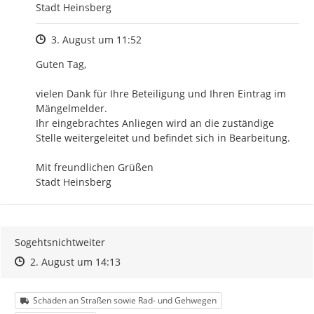
Stadt Heinsberg
Zeitpunkt des Erstellens
3. August um 11:52
Guten Tag,

vielen Dank für Ihre Beteiligung und Ihren Eintrag im 
Mängelmelder.

Ihr eingebrachtes Anliegen wird an die zuständige 
Stelle weitergeleitet und befindet sich in Bearbeitung.

Mit freundlichen Grüßen

Stadt Heinsberg
Sogehtsnichtweiter
Zeitpunkt des Erstellens
Zeitpunkt des Erstellens
Zur Äußerung
2. August um 14:13
Kategorie
Schäden an Straßen sowie Rad- und Gehwegen