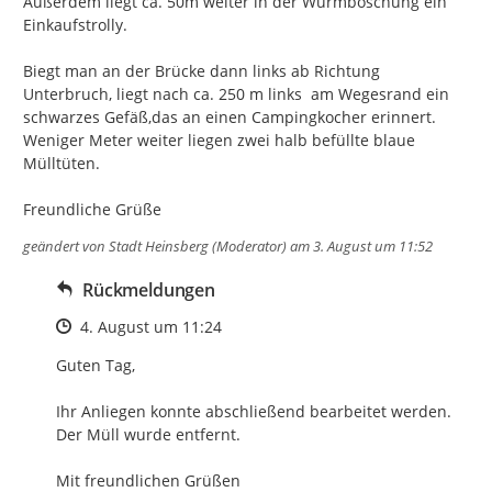
Außerdem liegt ca. 50m weiter in der Wurmböschung ein 
Einkaufstrolly.

Biegt man an der Brücke dann links ab Richtung 
Unterbruch, liegt nach ca. 250 m links  am Wegesrand ein 
schwarzes Gefäß,das an einen Campingkocher erinnert.  
Weniger Meter weiter liegen zwei halb befüllte blaue 
Mülltüten.

Freundliche Grüße
geändert von
Stadt Heinsberg (Moderator)
am 3. August um 11:52
Rückmeldungen
Zeitpunkt des Erstellens
4. August um 11:24
Guten Tag,

Ihr Anliegen konnte abschließend bearbeitet werden.

Der Müll wurde entfernt.

Mit freundlichen Grüßen
