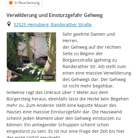
Status
In Bearbeitung
Verwilderung und Einsturzgefahr Gehweg
Ort
52525 Heinsberg, Randerather Straße
Sehr geehrte Damen und 
Herren,

der Gehweg auf der rechten 
Seite zu Beginn der 
Borgansstraße (gehörig zu 
Randerather Str. 60) stellt zum 
einen eine massive Verwilderung 
2 Bilder
des Gehwegs dar. Der Gehweg 
ist nicht mehr begehbar, 
teilweise ragt das Unkraut über 1 Meter aus dem 
Bürgersteig heraus, ebenfalls lässt die Hecke kein Begehen 
mehr zu. Zum Anderen stellt eine kaputte Mauer des 
Hauses eine massive Einsturzgefahr dar. Die Hauswand 
scheint jeden Moment über den Gehweg einstürzen zu 
können. Ein anliegender Schuppen scheint schon 
eingestürzt zu sein. Es ist nur eine Frage der Zeit bis hier 
der erste Unfall geschieht.