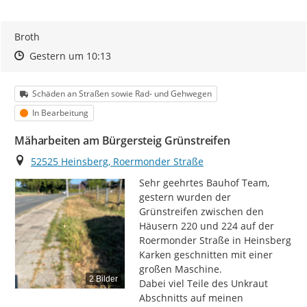
Broth
Zeitpunkt des Erstellens
Zeitpunkt des Erstellens
Zur Äußerung
Gestern um 10:13
Kategorie
Schäden an Straßen sowie Rad- und Gehwegen
Status
In Bearbeitung
Mäharbeiten am Bürgersteig Grünstreifen
Ort
52525 Heinsberg, Roermonder Straße
Sehr geehrtes Bauhof Team,

gestern wurden der 
Grünstreifen zwischen den 
Häusern 220 und 224 auf der 
Roermonder Straße in Heinsberg 
Karken geschnitten mit einer 
großen Maschine.

2 Bilder
Dabei viel Teile des Unkraut 
Abschnitts auf meinen 