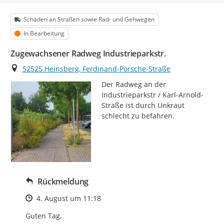
Kategorie
Schäden an Straßen sowie Rad- und Gehwegen
Status
In Bearbeitung
Zugewachsener Radweg Industrieparkstr.
Ort
52525 Heinsberg, Ferdinand-Porsche-Straße
Der Radweg an der 
Industrieparkstr / Karl-Arnold-
Straße ist durch Unkraut 
schlecht zu befahren.
Rückmeldung
Zeitpunkt des Erstellens
4. August um 11:18
Guten Tag,
