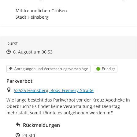
Mit freundlichen Grüßen

Stadt Heinsberg
Durst
Zeitpunkt des Erstellens
Zeitpunkt des Erstellens
Zur Äußerung
6. August um 06:53
Kategorie
Status
Anregungen und Verbesserungsvorschläge
Erledigt
Parkverbot
Ort
52525 Heinsberg, Boos-Fremery-Straße
Wie lange besteht das Parkverbot vor der Kreuz Apotheke in 
Oberbruch? Es findet keine Veranstaltung seit Dienstag 
mehr statt, somit könnte es aufgehoben werden mE
Rückmeldungen
Zeitpunkt des Erstellens
23 Std