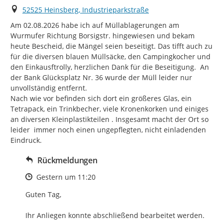
Ort
52525 Heinsberg, Industrieparkstraße
Am 02.08.2026 habe ich auf Müllablagerungen am 
Wurmufer Richtung Borsigstr. hingewiesen und bekam 
heute Bescheid, die Mängel seien beseitigt. Das tifft auch zu 
für die diversen blauen Müllsäcke, den Campingkocher und 
den Einkausftrolly, herzlichen Dank für die Beseitigung.  An 
der Bank Glücksplatz Nr. 36 wurde der Müll leider nur 
unvollständig entfernt.

Nach wie vor befinden sich dort ein größeres Glas, ein 
Tetrapack, ein Trinkbecher, viele Kronenkorken und einiges 
an diversen Kleinplastikteilen . Insgesamt macht der Ort so 
leider  immer noch einen ungepflegten, nicht einladenden 
Eindruck.
Rückmeldungen
Zeitpunkt des Erstellens
Gestern um 11:20
Guten Tag,

Ihr Anliegen konnte abschließend bearbeitet werden.
