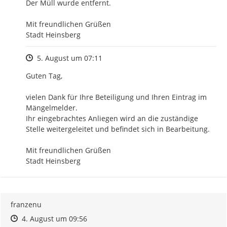
Der Müll wurde entfernt.

Mit freundlichen Grüßen

Stadt Heinsberg
Zeitpunkt des Erstellens
5. August um 07:11
Guten Tag,

vielen Dank für Ihre Beteiligung und Ihren Eintrag im 
Mängelmelder.

Ihr eingebrachtes Anliegen wird an die zuständige 
Stelle weitergeleitet und befindet sich in Bearbeitung.

Mit freundlichen Grüßen

Stadt Heinsberg
franzenu
Zeitpunkt des Erstellens
Zeitpunkt des Erstellens
Zur Äußerung
4. August um 09:56