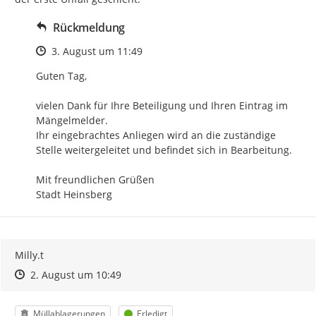
Rückmeldung
Zeitpunkt des Erstellens
3. August um 11:49
Guten Tag,

vielen Dank für Ihre Beteiligung und Ihren Eintrag im 
Mängelmelder.

Ihr eingebrachtes Anliegen wird an die zuständige 
Stelle weitergeleitet und befindet sich in Bearbeitung.

Mit freundlichen Grüßen

Stadt Heinsberg
Milly.t
Zeitpunkt des Erstellens
Zeitpunkt des Erstellens
Zur Äußerung
2. August um 10:49
Kategorie
Status
Müllablagerungen
Erledigt