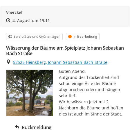
Voerckel
Zeitpunkt des Erstellens
Zeitpunkt des Erstellens
Zur Äußerung
4. August um 19:11
Kategorie
Status
Spielplätze und Grünanlagen
In Bearbeitung
Wässerung der Bäume am Spielplatz Johann Sebastian
Bach Straße
Ort
52525 Heinsberg, Johann-Sebastian-Bach-Straße
Guten Abend,

Aufgrund der Trockenheit sind 
schon einige Äste der Bäume 
abgebrochen oder/und hängen 
sehr tief.

Wir bewässern jetzt mit 2 
Nachbarn die Bäume und hoffen 
dies ist auch im Sinne der Stadt.
Rückmeldung