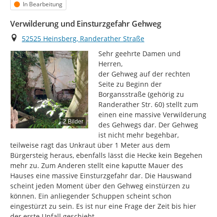
Status
In Bearbeitung
Verwilderung und Einsturzgefahr Gehweg
Ort
52525 Heinsberg, Randerather Straße
Sehr geehrte Damen und 
Herren,

der Gehweg auf der rechten 
Seite zu Beginn der 
Borgansstraße (gehörig zu 
Randerather Str. 60) stellt zum 
einen eine massive Verwilderung 
2 Bilder
des Gehwegs dar. Der Gehweg 
ist nicht mehr begehbar, 
teilweise ragt das Unkraut über 1 Meter aus dem 
Bürgersteig heraus, ebenfalls lässt die Hecke kein Begehen 
mehr zu. Zum Anderen stellt eine kaputte Mauer des 
Hauses eine massive Einsturzgefahr dar. Die Hauswand 
scheint jeden Moment über den Gehweg einstürzen zu 
können. Ein anliegender Schuppen scheint schon 
eingestürzt zu sein. Es ist nur eine Frage der Zeit bis hier 
der erste Unfall geschieht.