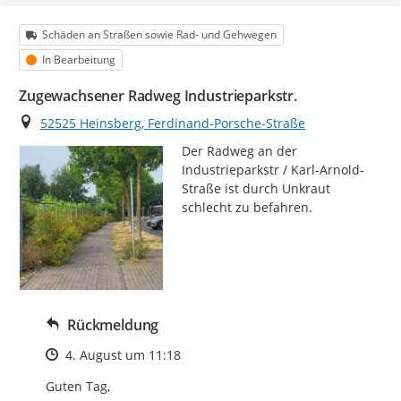
Kategorie
Schäden an Straßen sowie Rad- und Gehwegen
Status
In Bearbeitung
Zugewachsener Radweg Industrieparkstr.
Ort
52525 Heinsberg, Ferdinand-Porsche-Straße
Der Radweg an der 
Industrieparkstr / Karl-Arnold-
Straße ist durch Unkraut 
schlecht zu befahren.
Rückmeldung
Zeitpunkt des Erstellens
4. August um 11:18
Guten Tag,
