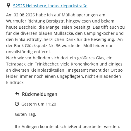
Ort
52525 Heinsberg, Industrieparkstraße
Am 02.08.2026 habe ich auf Müllablagerungen am 
Wurmufer Richtung Borsigstr. hingewiesen und bekam 
heute Bescheid, die Mängel seien beseitigt. Das tifft auch zu 
für die diversen blauen Müllsäcke, den Campingkocher und 
den Einkausftrolly, herzlichen Dank für die Beseitigung.  An 
der Bank Glücksplatz Nr. 36 wurde der Müll leider nur 
unvollständig entfernt.

Nach wie vor befinden sich dort ein größeres Glas, ein 
Tetrapack, ein Trinkbecher, viele Kronenkorken und einiges 
an diversen Kleinplastikteilen . Insgesamt macht der Ort so 
leider  immer noch einen ungepflegten, nicht einladenden 
Eindruck.
Rückmeldungen
Zeitpunkt des Erstellens
Gestern um 11:20
Guten Tag,

Ihr Anliegen konnte abschließend bearbeitet werden.
