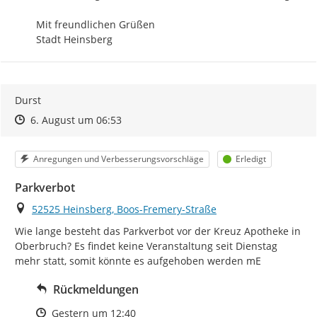
Mit freundlichen Grüßen

Stadt Heinsberg
Durst
Zeitpunkt des Erstellens
Zeitpunkt des Erstellens
Zur Äußerung
6. August um 06:53
Kategorie
Status
Anregungen und Verbesserungsvorschläge
Erledigt
Parkverbot
Ort
52525 Heinsberg, Boos-Fremery-Straße
Wie lange besteht das Parkverbot vor der Kreuz Apotheke in 
Oberbruch? Es findet keine Veranstaltung seit Dienstag 
mehr statt, somit könnte es aufgehoben werden mE
Rückmeldungen
Zeitpunkt des Erstellens
Gestern um 12:40