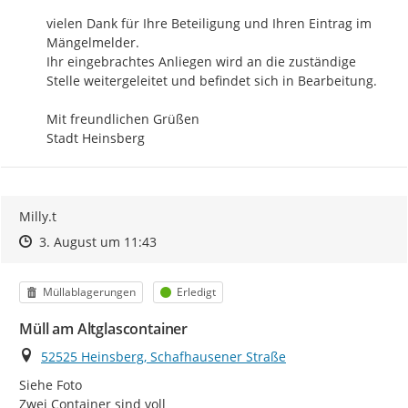
vielen Dank für Ihre Beteiligung und Ihren Eintrag im 
Mängelmelder.

Ihr eingebrachtes Anliegen wird an die zuständige 
Stelle weitergeleitet und befindet sich in Bearbeitung.

Mit freundlichen Grüßen

Stadt Heinsberg
Milly.t
Zeitpunkt des Erstellens
Zeitpunkt des Erstellens
Zur Äußerung
3. August um 11:43
Kategorie
Status
Müllablagerungen
Erledigt
Müll am Altglascontainer
Ort
52525 Heinsberg, Schafhausener Straße
Siehe Foto

Zwei Container sind voll