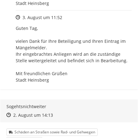
Stadt Heinsberg
Zeitpunkt des Erstellens
3. August um 11:52
Guten Tag,

vielen Dank für Ihre Beteiligung und Ihren Eintrag im 
Mängelmelder.

Ihr eingebrachtes Anliegen wird an die zuständige 
Stelle weitergeleitet und befindet sich in Bearbeitung.

Mit freundlichen Grüßen

Stadt Heinsberg
Sogehtsnichtweiter
Zeitpunkt des Erstellens
Zeitpunkt des Erstellens
Zur Äußerung
2. August um 14:13
Kategorie
Schäden an Straßen sowie Rad- und Gehwegen