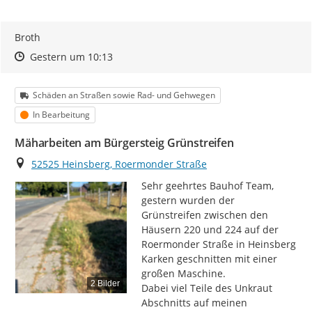
Broth
Zeitpunkt des Erstellens
Zeitpunkt des Erstellens
Zur Äußerung
Gestern um 10:13
Kategorie
Schäden an Straßen sowie Rad- und Gehwegen
Status
In Bearbeitung
Mäharbeiten am Bürgersteig Grünstreifen
Ort
52525 Heinsberg, Roermonder Straße
Sehr geehrtes Bauhof Team,

gestern wurden der 
Grünstreifen zwischen den 
Häusern 220 und 224 auf der 
Roermonder Straße in Heinsberg 
Karken geschnitten mit einer 
großen Maschine.

2 Bilder
Dabei viel Teile des Unkraut 
Abschnitts auf meinen 