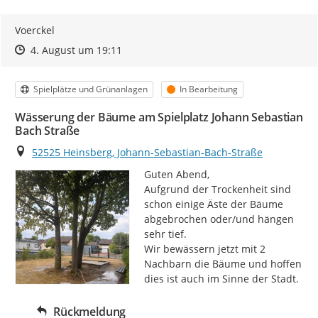
Voerckel
Zeitpunkt des Erstellens
Zeitpunkt des Erstellens
Zur Äußerung
4. August um 19:11
Kategorie
Status
Spielplätze und Grünanlagen
In Bearbeitung
Wässerung der Bäume am Spielplatz Johann Sebastian
Bach Straße
Ort
52525 Heinsberg, Johann-Sebastian-Bach-Straße
Guten Abend,

Aufgrund der Trockenheit sind 
schon einige Äste der Bäume 
abgebrochen oder/und hängen 
sehr tief.

Wir bewässern jetzt mit 2 
Nachbarn die Bäume und hoffen 
dies ist auch im Sinne der Stadt.
Rückmeldung