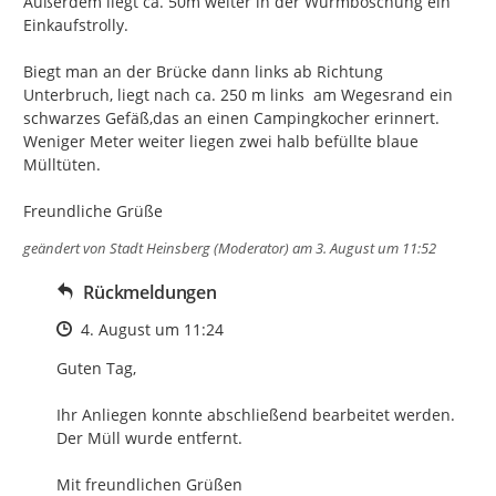
Außerdem liegt ca. 50m weiter in der Wurmböschung ein 
Einkaufstrolly.

Biegt man an der Brücke dann links ab Richtung 
Unterbruch, liegt nach ca. 250 m links  am Wegesrand ein 
schwarzes Gefäß,das an einen Campingkocher erinnert.  
Weniger Meter weiter liegen zwei halb befüllte blaue 
Mülltüten.

Freundliche Grüße
geändert von
Stadt Heinsberg (Moderator)
am 3. August um 11:52
Rückmeldungen
Zeitpunkt des Erstellens
4. August um 11:24
Guten Tag,

Ihr Anliegen konnte abschließend bearbeitet werden.

Der Müll wurde entfernt.

Mit freundlichen Grüßen
