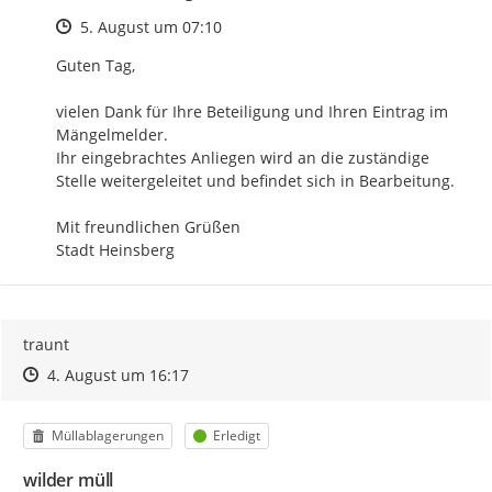
Zeitpunkt des Erstellens
5. August um 07:10
Guten Tag,

vielen Dank für Ihre Beteiligung und Ihren Eintrag im 
Mängelmelder.

Ihr eingebrachtes Anliegen wird an die zuständige 
Stelle weitergeleitet und befindet sich in Bearbeitung.

Mit freundlichen Grüßen

Stadt Heinsberg
traunt
Zeitpunkt des Erstellens
Zeitpunkt des Erstellens
Zur Äußerung
4. August um 16:17
Kategorie
Status
Müllablagerungen
Erledigt
wilder müll