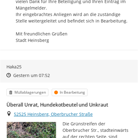
vielen Dank für Ihre Beteiligung und Ihren Eintrag im 
Mängelmelder.

Ihr eingebrachtes Anliegen wird an die zuständige 
Stelle weitergeleitet und befindet sich in Bearbeitung.

Mit freundlichen Grüßen

Stadt Heinsberg
Haka25
Zeitpunkt des Erstellens
Zeitpunkt des Erstellens
Zur Äußerung
Gestern um 07:52
Kategorie
Status
Müllablagerungen
In Bearbeitung
Überall Unrat, Hundekotbeutel und Unkraut
Ort
52525 Heinsberg, Oberbrucher Straße
Die Grünstreifen der 
Oberbrucher Str., stadteinwärts 
auf der rechten Seite, sind 