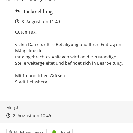
Rückmeldung
Zeitpunkt des Erstellens
3. August um 11:49
Guten Tag,

vielen Dank für Ihre Beteiligung und Ihren Eintrag im 
Mängelmelder.

Ihr eingebrachtes Anliegen wird an die zuständige 
Stelle weitergeleitet und befindet sich in Bearbeitung.

Mit freundlichen Grüßen

Stadt Heinsberg
Milly.t
Zeitpunkt des Erstellens
Zeitpunkt des Erstellens
Zur Äußerung
2. August um 10:49
Kategorie
Status
Müllablagerungen
Erledigt