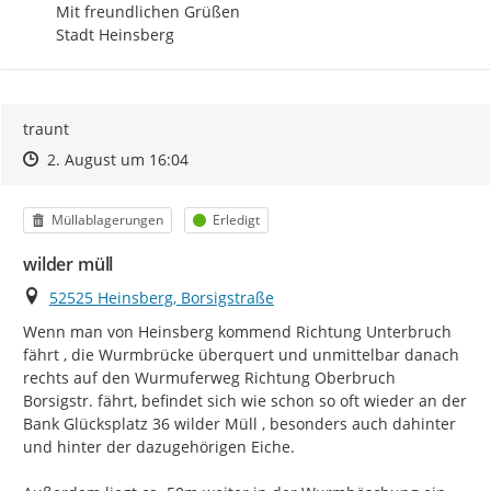
Mit freundlichen Grüßen

Stadt Heinsberg
traunt
Zeitpunkt des Erstellens
Zeitpunkt des Erstellens
Zur Äußerung
2. August um 16:04
Kategorie
Status
Müllablagerungen
Erledigt
wilder müll
Ort
52525 Heinsberg, Borsigstraße
Wenn man von Heinsberg kommend Richtung Unterbruch 
fährt , die Wurmbrücke überquert und unmittelbar danach 
rechts auf den Wurmuferweg Richtung Oberbruch 
Borsigstr. fährt, befindet sich wie schon so oft wieder an der 
Bank Glücksplatz 36 wilder Müll , besonders auch dahinter 
und hinter der dazugehörigen Eiche.
