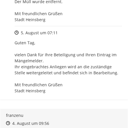
Der Müll wurde entfernt.

Mit freundlichen Grüßen

Stadt Heinsberg
Zeitpunkt des Erstellens
5. August um 07:11
Guten Tag,

vielen Dank für Ihre Beteiligung und Ihren Eintrag im 
Mängelmelder.

Ihr eingebrachtes Anliegen wird an die zuständige 
Stelle weitergeleitet und befindet sich in Bearbeitung.

Mit freundlichen Grüßen

Stadt Heinsberg
franzenu
Zeitpunkt des Erstellens
Zeitpunkt des Erstellens
Zur Äußerung
4. August um 09:56