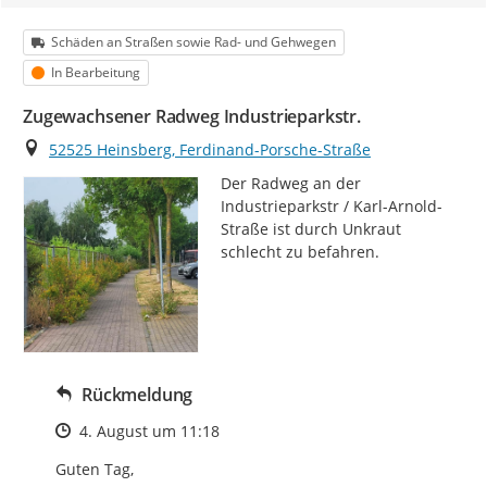
Kategorie
Schäden an Straßen sowie Rad- und Gehwegen
Status
In Bearbeitung
Zugewachsener Radweg Industrieparkstr.
Ort
52525 Heinsberg, Ferdinand-Porsche-Straße
Der Radweg an der 
Industrieparkstr / Karl-Arnold-
Straße ist durch Unkraut 
schlecht zu befahren.
Rückmeldung
Zeitpunkt des Erstellens
4. August um 11:18
Guten Tag,
