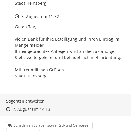
Stadt Heinsberg
Zeitpunkt des Erstellens
3. August um 11:52
Guten Tag,

vielen Dank für Ihre Beteiligung und Ihren Eintrag im 
Mängelmelder.

Ihr eingebrachtes Anliegen wird an die zuständige 
Stelle weitergeleitet und befindet sich in Bearbeitung.

Mit freundlichen Grüßen

Stadt Heinsberg
Sogehtsnichtweiter
Zeitpunkt des Erstellens
Zeitpunkt des Erstellens
Zur Äußerung
2. August um 14:13
Kategorie
Schäden an Straßen sowie Rad- und Gehwegen