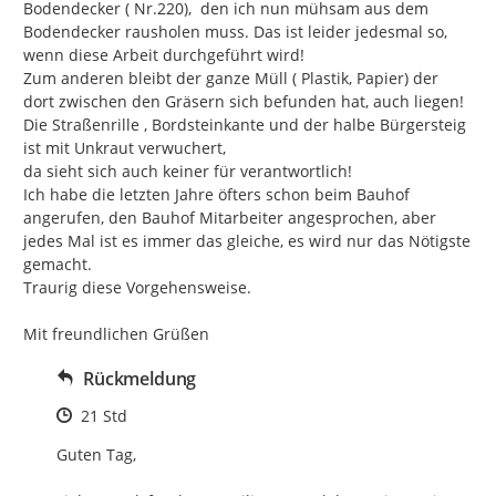
Bodendecker ( Nr.220),  den ich nun mühsam aus dem 
Bodendecker rausholen muss. Das ist leider jedesmal so, 
wenn diese Arbeit durchgeführt wird!

Zum anderen bleibt der ganze Müll ( Plastik, Papier) der 
dort zwischen den Gräsern sich befunden hat, auch liegen!

Die Straßenrille , Bordsteinkante und der halbe Bürgersteig 
ist mit Unkraut verwuchert,

da sieht sich auch keiner für verantwortlich!

Ich habe die letzten Jahre öfters schon beim Bauhof 
angerufen, den Bauhof Mitarbeiter angesprochen, aber 
jedes Mal ist es immer das gleiche, es wird nur das Nötigste 
gemacht.

Traurig diese Vorgehensweise.

Mit freundlichen Grüßen
Rückmeldung
Zeitpunkt des Erstellens
21 Std
Guten Tag,
