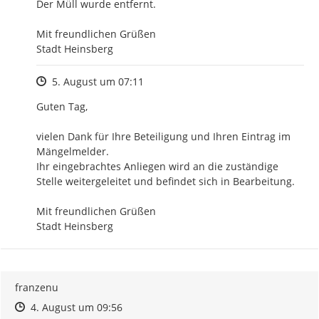
Der Müll wurde entfernt.

Mit freundlichen Grüßen

Stadt Heinsberg
Zeitpunkt des Erstellens
5. August um 07:11
Guten Tag,

vielen Dank für Ihre Beteiligung und Ihren Eintrag im 
Mängelmelder.

Ihr eingebrachtes Anliegen wird an die zuständige 
Stelle weitergeleitet und befindet sich in Bearbeitung.

Mit freundlichen Grüßen

Stadt Heinsberg
franzenu
Zeitpunkt des Erstellens
Zeitpunkt des Erstellens
Zur Äußerung
4. August um 09:56