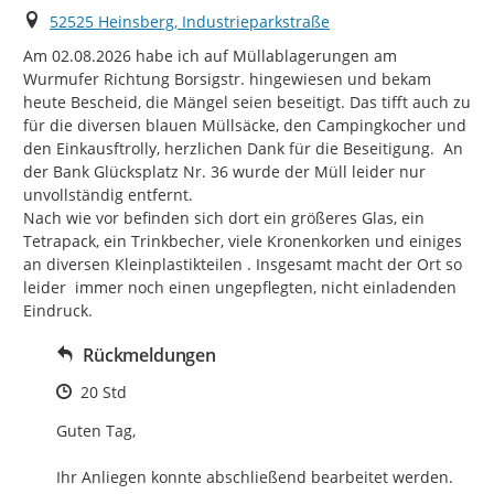
Ort
52525 Heinsberg, Industrieparkstraße
Am 02.08.2026 habe ich auf Müllablagerungen am 
Wurmufer Richtung Borsigstr. hingewiesen und bekam 
heute Bescheid, die Mängel seien beseitigt. Das tifft auch zu 
für die diversen blauen Müllsäcke, den Campingkocher und 
den Einkausftrolly, herzlichen Dank für die Beseitigung.  An 
der Bank Glücksplatz Nr. 36 wurde der Müll leider nur 
unvollständig entfernt.

Nach wie vor befinden sich dort ein größeres Glas, ein 
Tetrapack, ein Trinkbecher, viele Kronenkorken und einiges 
an diversen Kleinplastikteilen . Insgesamt macht der Ort so 
leider  immer noch einen ungepflegten, nicht einladenden 
Eindruck.
Rückmeldungen
Zeitpunkt des Erstellens
20 Std
Guten Tag,

Ihr Anliegen konnte abschließend bearbeitet werden.
