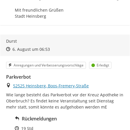
Mit freundlichen Grüßen

Stadt Heinsberg
Durst
Zeitpunkt des Erstellens
Zeitpunkt des Erstellens
Zur Äußerung
6. August um 06:53
Kategorie
Status
Anregungen und Verbesserungsvorschläge
Erledigt
Parkverbot
Ort
52525 Heinsberg, Boos-Fremery-Straße
Wie lange besteht das Parkverbot vor der Kreuz Apotheke in 
Oberbruch? Es findet keine Veranstaltung seit Dienstag 
mehr statt, somit könnte es aufgehoben werden mE
Rückmeldungen
Zeitpunkt des Erstellens
19 Std