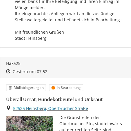
vielen Dank für Ihre Beteiligung und Ihren Eintrag im 
Mängelmelder.

Ihr eingebrachtes Anliegen wird an die zuständige 
Stelle weitergeleitet und befindet sich in Bearbeitung.

Mit freundlichen Grüßen

Stadt Heinsberg
Haka25
Zeitpunkt des Erstellens
Zeitpunkt des Erstellens
Zur Äußerung
Gestern um 07:52
Kategorie
Status
Müllablagerungen
In Bearbeitung
Überall Unrat, Hundekotbeutel und Unkraut
Ort
52525 Heinsberg, Oberbrucher Straße
Die Grünstreifen der 
Oberbrucher Str., stadteinwärts 
auf der rechten Seite, sind 