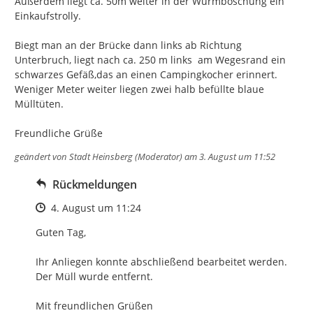
Außerdem liegt ca. 50m weiter in der Wurmböschung ein 
Einkaufstrolly.

Biegt man an der Brücke dann links ab Richtung 
Unterbruch, liegt nach ca. 250 m links  am Wegesrand ein 
schwarzes Gefäß,das an einen Campingkocher erinnert.  
Weniger Meter weiter liegen zwei halb befüllte blaue 
Mülltüten.

Freundliche Grüße
geändert von
Stadt Heinsberg (Moderator)
am 3. August um 11:52
Rückmeldungen
Zeitpunkt des Erstellens
4. August um 11:24
Guten Tag,

Ihr Anliegen konnte abschließend bearbeitet werden.

Der Müll wurde entfernt.

Mit freundlichen Grüßen
