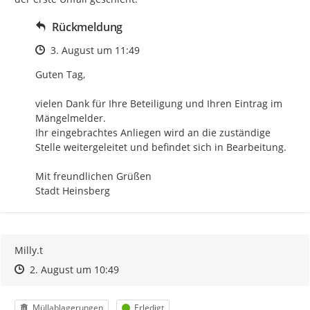
Rückmeldung
Zeitpunkt des Erstellens
3. August um 11:49
Guten Tag,

vielen Dank für Ihre Beteiligung und Ihren Eintrag im 
Mängelmelder.

Ihr eingebrachtes Anliegen wird an die zuständige 
Stelle weitergeleitet und befindet sich in Bearbeitung.

Mit freundlichen Grüßen

Stadt Heinsberg
Milly.t
Zeitpunkt des Erstellens
Zeitpunkt des Erstellens
Zur Äußerung
2. August um 10:49
Kategorie
Status
Müllablagerungen
Erledigt