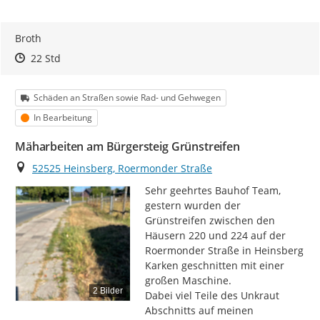
Broth
Zeitpunkt des Erstellens
Zeitpunkt des Erstellens
Zur Äußerung
22 Std
Kategorie
Schäden an Straßen sowie Rad- und Gehwegen
Status
In Bearbeitung
Mäharbeiten am Bürgersteig Grünstreifen
Ort
52525 Heinsberg, Roermonder Straße
Sehr geehrtes Bauhof Team,

gestern wurden der 
Grünstreifen zwischen den 
Häusern 220 und 224 auf der 
Roermonder Straße in Heinsberg 
Karken geschnitten mit einer 
großen Maschine.

2 Bilder
Dabei viel Teile des Unkraut 
Abschnitts auf meinen 