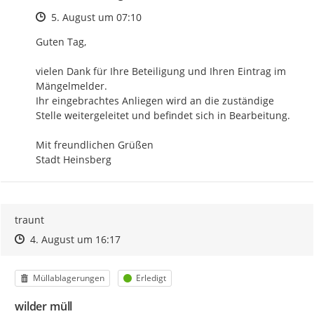
Zeitpunkt des Erstellens
5. August um 07:10
Guten Tag,

vielen Dank für Ihre Beteiligung und Ihren Eintrag im 
Mängelmelder.

Ihr eingebrachtes Anliegen wird an die zuständige 
Stelle weitergeleitet und befindet sich in Bearbeitung.

Mit freundlichen Grüßen

Stadt Heinsberg
traunt
Zeitpunkt des Erstellens
Zeitpunkt des Erstellens
Zur Äußerung
4. August um 16:17
Kategorie
Status
Müllablagerungen
Erledigt
wilder müll