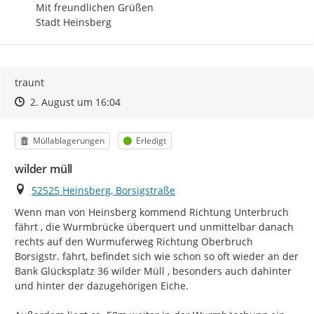
Mit freundlichen Grüßen

Stadt Heinsberg
traunt
Zeitpunkt des Erstellens
Zeitpunkt des Erstellens
Zur Äußerung
2. August um 16:04
Kategorie
Status
Müllablagerungen
Erledigt
wilder müll
Ort
52525 Heinsberg, Borsigstraße
Wenn man von Heinsberg kommend Richtung Unterbruch 
fährt , die Wurmbrücke überquert und unmittelbar danach 
rechts auf den Wurmuferweg Richtung Oberbruch 
Borsigstr. fährt, befindet sich wie schon so oft wieder an der 
Bank Glücksplatz 36 wilder Müll , besonders auch dahinter 
und hinter der dazugehörigen Eiche.
