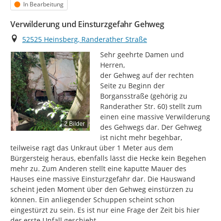
Status
In Bearbeitung
Verwilderung und Einsturzgefahr Gehweg
Ort
52525 Heinsberg, Randerather Straße
Sehr geehrte Damen und 
Herren,

der Gehweg auf der rechten 
Seite zu Beginn der 
Borgansstraße (gehörig zu 
Randerather Str. 60) stellt zum 
einen eine massive Verwilderung 
2 Bilder
des Gehwegs dar. Der Gehweg 
ist nicht mehr begehbar, 
teilweise ragt das Unkraut über 1 Meter aus dem 
Bürgersteig heraus, ebenfalls lässt die Hecke kein Begehen 
mehr zu. Zum Anderen stellt eine kaputte Mauer des 
Hauses eine massive Einsturzgefahr dar. Die Hauswand 
scheint jeden Moment über den Gehweg einstürzen zu 
können. Ein anliegender Schuppen scheint schon 
eingestürzt zu sein. Es ist nur eine Frage der Zeit bis hier 
der erste Unfall geschieht.