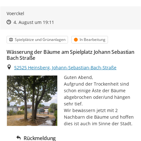
Voerckel
Zeitpunkt des Erstellens
Zeitpunkt des Erstellens
Zur Äußerung
4. August um 19:11
Kategorie
Status
Spielplätze und Grünanlagen
In Bearbeitung
Wässerung der Bäume am Spielplatz Johann Sebastian
Bach Straße
Ort
52525 Heinsberg, Johann-Sebastian-Bach-Straße
Guten Abend,

Aufgrund der Trockenheit sind 
schon einige Äste der Bäume 
abgebrochen oder/und hängen 
sehr tief.

Wir bewässern jetzt mit 2 
Nachbarn die Bäume und hoffen 
dies ist auch im Sinne der Stadt.
Rückmeldung