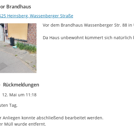
vor Brandhaus
525 Heinsberg, Wassenberger Straße
Vor dem Brandhaus Wassenberger Str. 88 in U
Da Haus unbewohnt kümmert sich natürlich
Rückmeldungen
Zeitpunkt des Erstellens
12. Mai um 11:18
ten Tag,

r Anliegen konnte abschließend bearbeitet werden.

r Müll wurde entfernt.
