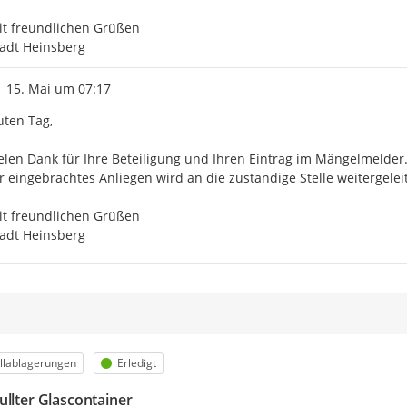
t freundlichen Grüßen

adt Heinsberg
Zeitpunkt des Erstellens
15. Mai um 07:17
ten Tag,

elen Dank für Ihre Beteiligung und Ihren Eintrag im Mängelmelder.
r eingebrachtes Anliegen wird an die zuständige Stelle weitergeleit
t freundlichen Grüßen

adt Heinsberg
egorie
Status
llablagerungen
Erledigt
ullter Glascontainer