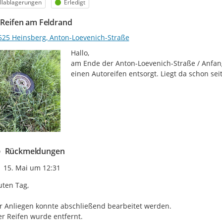
egorie
Status
llablagerungen
Erledigt
- Reifen am Feldrand
525 Heinsberg, Anton-Loevenich-Straße
Hallo,

am Ende der Anton-Loevenich-Straße / Anfang
einen Autoreifen entsorgt. Liegt da schon se
Rückmeldungen
Zeitpunkt des Erstellens
15. Mai um 12:31
ten Tag,

r Anliegen konnte abschließend bearbeitet werden.

r Reifen wurde entfernt.
