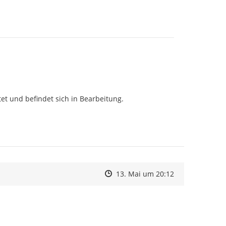


et und befindet sich in Bearbeitung.

Zeitpunkt des Erstellens
Zeitpunkt des Erstellens
Zur Äußerung
13. Mai um 20:12