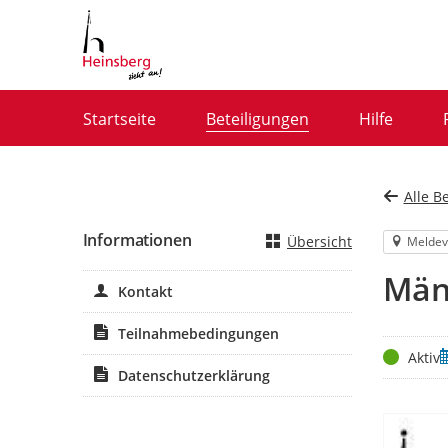
Portalnavigation
Startseite
Beteiligungen
Hilfe
Alle B
Informationen
Übersicht
Meldev
Män
Kontakt
Teilnahmebedingungen
Status
Z
Aktiv
Datenschutzerklärung