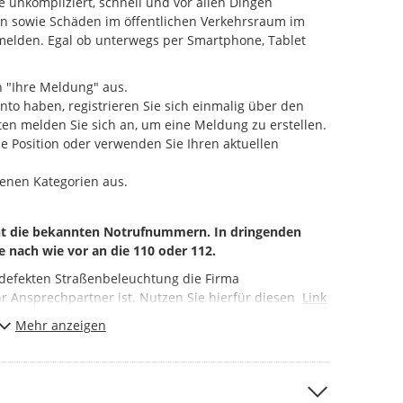
unkompliziert, schnell und vor allen Dingen
gen sowie Schäden im öffentlichen Verkehrsraum im
melden. Egal ob unterwegs per Smartphone, Tablet
 "Ihre Meldung" aus.
nto haben, registrieren Sie sich einmalig über den
en melden Sie sich an, um eine Meldung zu erstellen.
ie Position oder verwenden Sie Ihren aktuellen
enen Kategorien aus.
cht die bekannten Notrufnummern. In dringenden
e nach wie vor an die 110 oder 112.
r defekten Straßenbeleuchtung die Firma
r Ansprechpartner ist. Nutzen Sie hierfür diesen
Link
usanschlüssen im
Mehr anzeigen
öffentlichen
Bereich sowie sonstigen
chen
Abwassersystems nutzen Sie bitte die städtische
chtbar, indem das entsprechende Auswahlfeld im