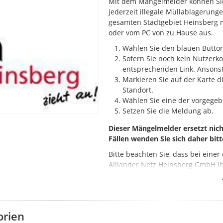
Mit dem Mängelmelder können Sie 
jederzeit illegale Müllablagerun
gesamten Stadtgebiet Heinsberg 
oder vom PC von zu Hause aus.
Wählen Sie den blauen Button
Sofern Sie noch kein Nutzerko
entsprechenden Link. Ansonst
Markieren Sie auf der Karte d
Standort.
Wählen Sie eine der vorgegeb
Setzen Sie die Meldung ab.
Dieser Mängelmelder ersetzt ni
Fällen wenden Sie sich daher bitt
Bitte beachten Sie, dass bei eine
Alliander Netz Heinsberg GmbH Ih
Bei verstopften Kanälen oder Ha
Notfällen im Bereich des
öffentli
Rufnummer 0160-99188069.
orien
Bereits erledigte Mängel sind si