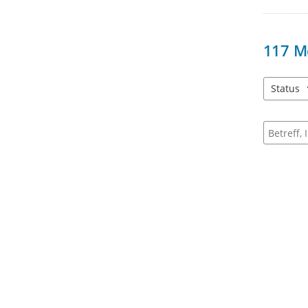
117
M
Status
2 Einträg
Suche na