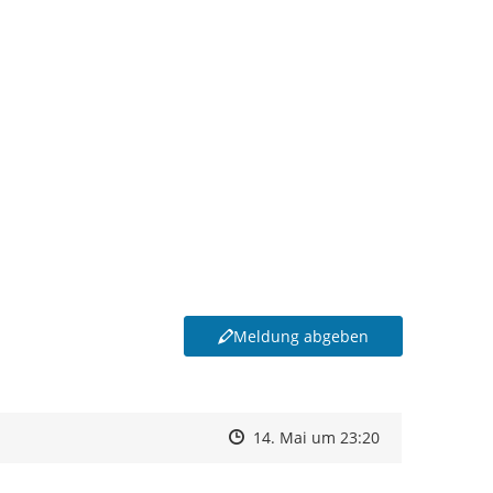
Meldung abgeben
Zeitpunkt des Erstellens
Zeitpunkt des Erstellens
Zur Äußerung
14. Mai um 23:20