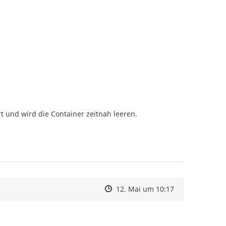


 und wird die Container zeitnah leeren.

Zeitpunkt des Erstellens
Zeitpunkt des Erstellens
Zur Äußerung
12. Mai um 10:17