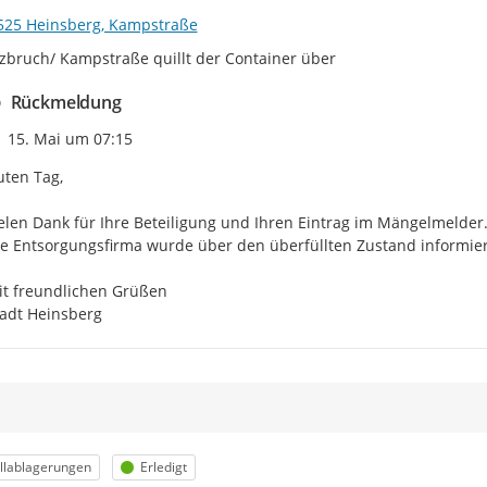
525 Heinsberg, Kampstraße
tzbruch/ Kampstraße quillt der Container über
Rückmeldung
Zeitpunkt des Erstellens
15. Mai um 07:15
ten Tag,

elen Dank für Ihre Beteiligung und Ihren Eintrag im Mängelmelder.
e Entsorgungsfirma wurde über den überfüllten Zustand informiert
t freundlichen Grüßen

adt Heinsberg
egorie
Status
llablagerungen
Erledigt