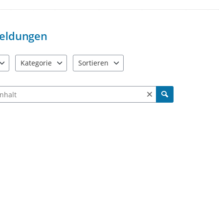
Bereich "Status" markiert wurde. Gl
Heinsberg nicht zuständig sind u
weitergeleitet wurden.
eldungen
Kategorie
Sortieren
e verfügbar. Benutzen Sie "Pfeiltaste oben" und "Pfeiltaste unten"
5 Einträge verfügbar. Benutzen Sie "Pfeiltaste oben" und "Pfe
2 Einträge verfügbar. Benutzen Sie "Pfeiltas
ch Meldungen und Kommentaren