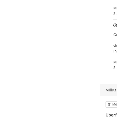
Mi
St
Gu
vi
Ih
Mi
St
Milly.t
Kat
Mü
Uberf