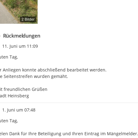
2 Bilder
Rückmeldungen
Zeitpunkt des Erstellens
11. Juni um 11:09
ten Tag,

r Anliegen konnte abschließend bearbeitet werden.

e Seitenstreifen wurden gemäht.

t freundlichen Grüßen

adt Heinsberg
Zeitpunkt des Erstellens
1. Juni um 07:48
ten Tag,

elen Dank für Ihre Beteiligung und Ihren Eintrag im Mängelmelder.