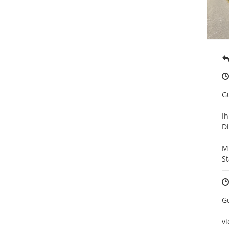
Gu
Ih
Di
Mi
St
Gu
vi