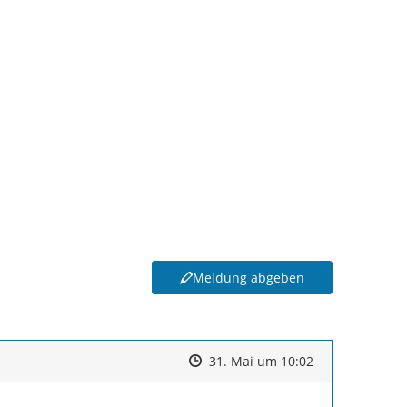
Meldung abgeben
Zeitpunkt des Erstellens
Zeitpunkt des Erstellens
Zur Äußerung
31. Mai um 10:02