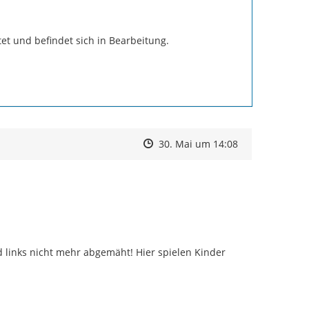


et und befindet sich in Bearbeitung.

Zeitpunkt des Erstellens
Zeitpunkt des Erstellens
Zur Äußerung
30. Mai um 14:08
d links nicht mehr abgemäht! Hier spielen Kinder 
!