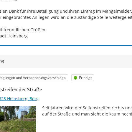
elen Dank für Ihre Beteiligung und Ihren Eintrag im Mängelmelder.
r eingebrachtes Anliegen wird an die zuständige Stelle weitergeleit
t freundlichen Grüßen

adt Heinsberg
03
egorie
Status
regungen und Verbesserungsvorschläge
Erledigt
nstreifen der Straße
525 Heinsberg, Berg
Seit Jahren wird der Seitenstreifen rechts un
auf der Straße und man sieht die kaum noch