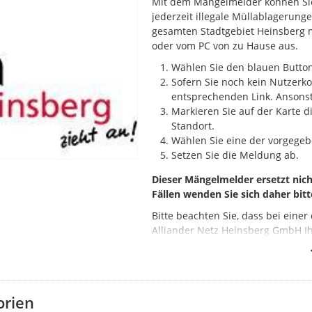
Mit dem Mängelmelder können Sie 
jederzeit illegale Müllablagerun
gesamten Stadtgebiet Heinsberg 
oder vom PC von zu Hause aus.
Wählen Sie den blauen Button
Sofern Sie noch kein Nutzerko
entsprechenden Link. Ansonst
Markieren Sie auf der Karte d
Standort.
Wählen Sie eine der vorgegeb
Setzen Sie die Meldung ab.
Dieser Mängelmelder ersetzt ni
Fällen wenden Sie sich daher bitt
Bitte beachten Sie, dass bei eine
Alliander Netz Heinsberg GmbH Ih
Bei verstopften Kanälen oder Ha
Notfällen im Bereich des
öffentli
Rufnummer 0160-99188069.
orien
Bereits erledigte Mängel sind si