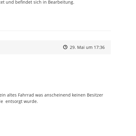
et und befindet sich in Bearbeitung.

Zeitpunkt des Erstellens
Zeitpunkt des Erstellens
Zur Äußerung
29. Mai um 17:36
ein altes Fahrrad was anscheinend keinen Besitzer 
le  entsorgt wurde.