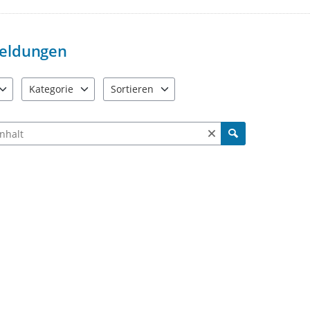
Bereich "Status" markiert wurde. Gl
Heinsberg nicht zuständig sind u
weitergeleitet wurden.
eldungen
Kategorie
Sortieren
e verfügbar. Benutzen Sie "Pfeiltaste oben" und "Pfeiltaste unten"
5 Einträge verfügbar. Benutzen Sie "Pfeiltaste oben" und "Pfe
2 Einträge verfügbar. Benutzen Sie "Pfeiltas
ch Meldungen und Kommentaren