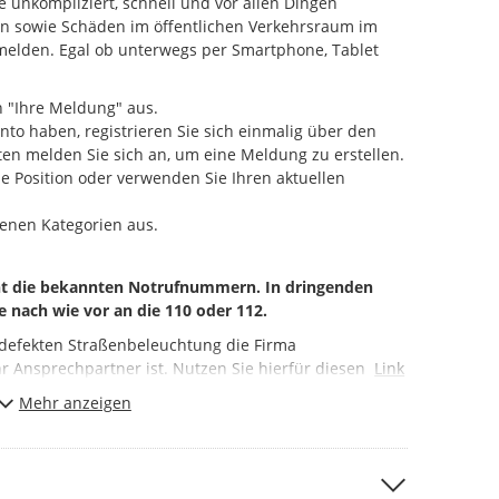
unkompliziert, schnell und vor allen Dingen
gen sowie Schäden im öffentlichen Verkehrsraum im
melden. Egal ob unterwegs per Smartphone, Tablet
 "Ihre Meldung" aus.
nto haben, registrieren Sie sich einmalig über den
en melden Sie sich an, um eine Meldung zu erstellen.
ie Position oder verwenden Sie Ihren aktuellen
enen Kategorien aus.
cht die bekannten Notrufnummern. In dringenden
e nach wie vor an die 110 oder 112.
r defekten Straßenbeleuchtung die Firma
r Ansprechpartner ist. Nutzen Sie hierfür diesen
Link
usanschlüssen im
Mehr anzeigen
öffentlichen
Bereich sowie sonstigen
chen
Abwassersystems nutzen Sie bitte die städtische
chtbar, indem das entsprechende Auswahlfeld im