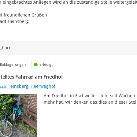
r eingebrachtes Anliegen wird an die zuständige Stelle weitergeleit
t freundlichen Grüßen

adt Heinsberg
r_horn
egorie
Status
llablagerungen
Erledigt
telltes Fahrrad am Friedhof
525 Heinsberg, Heerweghof
Am Friedhof in Eschweiler steht seit Wochen 
mehr hat. Wir denken das dies an dieser Stel