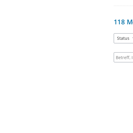
118
M
Status
2 Einträg
Suche na