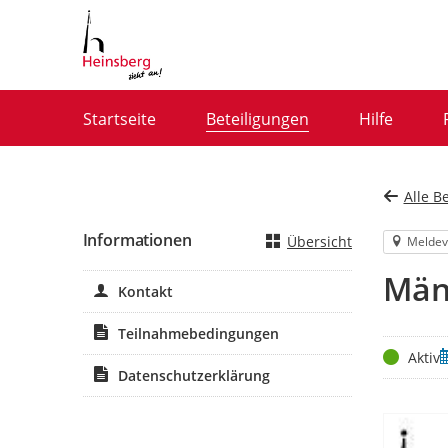
Portalnavigation
Startseite
Beteiligungen
Hilfe
Alle B
Informationen
Übersicht
Meldev
Män
Kontakt
Teilnahmebedingungen
Status
Z
Aktiv
Datenschutzerklärung