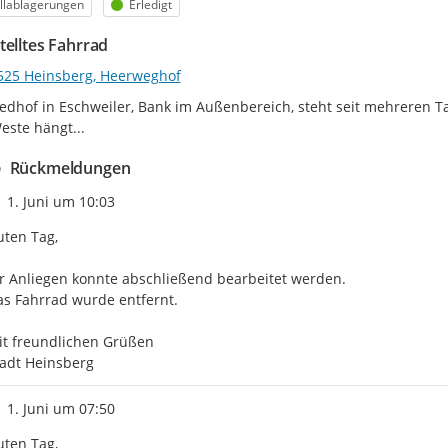
egorie
Status
llablagerungen
Erledigt
telltes Fahrrad
525 Heinsberg, Heerweghof
edhof in Eschweiler, Bank im Außenbereich, steht seit mehreren Tag
este hängt...
Rückmeldungen
Zeitpunkt des Erstellens
1. Juni um 10:03
ten Tag,

r Anliegen konnte abschließend bearbeitet werden.

s Fahrrad wurde entfernt.

t freundlichen Grüßen

adt Heinsberg
Zeitpunkt des Erstellens
1. Juni um 07:50
ten Tag,
