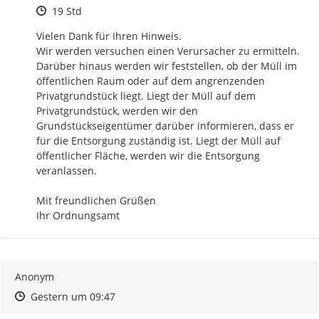
Zeitpunkt des Erstellens
19 Std
Vielen Dank für Ihren Hinweis.

Wir werden versuchen einen Verursacher zu ermitteln. 
Darüber hinaus werden wir feststellen, ob der Müll im 
öffentlichen Raum oder auf dem angrenzenden 
Privatgrundstück liegt. Liegt der Müll auf dem 
Privatgrundstück, werden wir den 
Grundstückseigentümer darüber informieren, dass er 
für die Entsorgung zuständig ist. Liegt der Müll auf 
öffentlicher Fläche, werden wir die Entsorgung 
veranlassen.

Mit freundlichen Grüßen

Ihr Ordnungsamt
Anonym
Zeitpunkt des Erstellens
Zeitpunkt des Erstellens
Zur Äußerung
Gestern um 09:47