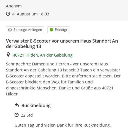
Anonym
Zeitpunkt des Erstellens
Zeitpunkt des Erstellens
Zur Äußerung
4. August um 18:03
Kategorie
Status
Sonstige Anliegen
Erledigt
Verwaister E-Scooter vor unserem Haus Standort An
der Gabelung 13
Ort
40721 Hilden, An der Gabelung
Sehr geehrte Damen und Herren - vor unserem Haus 
Standort An der Gabelung 13 ist seit 3 Tagen ein verwaister 
E-Scooter abgestellt worden. Bitte entfernen sie diesen. Der 
E-Scooter blockiert den Weg für Familien und 
eingeschränkte Menschen. Danke und Grüße aus 40721 
Hilden
Rückmeldung
Zeitpunkt des Erstellens
22 Std
Guten Tag und vielen Dank für Ihre Rückmeldung.