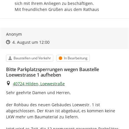
sich mit Ihrem Anliegen zu beschäftigen.

Mit freundlichen Grüßen aius dem Rathaus
Anonym
Zeitpunkt des Erstellens
Zeitpunkt des Erstellens
Zur Äußerung
4. August um 12:00
Kategorie
Status
Baustellen und Verkehr
In Bearbeitung
Bitte Parkplatzsperrungen wegen Baustelle
Loewestrasse 1 aufheben
Ort
40724 Hilden, Loewestraße
Sehr geehrte Damen und Herren,

der Rohbau des neuen Gebäudes Loewestr. 1 ist 
abgeschlossen. Der Kran ist abgebaut, es kommen keine 
LKW mehr um Baumaterial zu liefern.

Jetzt wird es Zeit, die 12 permanent gesperrten Parkplätze 