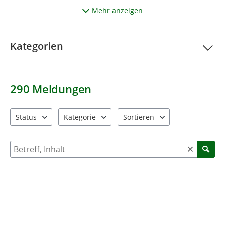
Wichtig:
Sie möchten ein Foto senden? Beachten Sie bitte,
Mehr anzeigen
dass
keine Personen
oder
Kfz-Kennzeichen
erkennbar sind.
Kategorien
290
Meldungen
Status
Kategorie
Sortieren
4 Einträge verfügbar. Benutzen Sie "Pfeiltaste oben" und "Pfeil
11 Einträge verfügbar. Benutzen Sie "Pfeiltaste o
2 Einträge verfügbar. Benutzen 
Suche nach Meldungen und Kommentaren