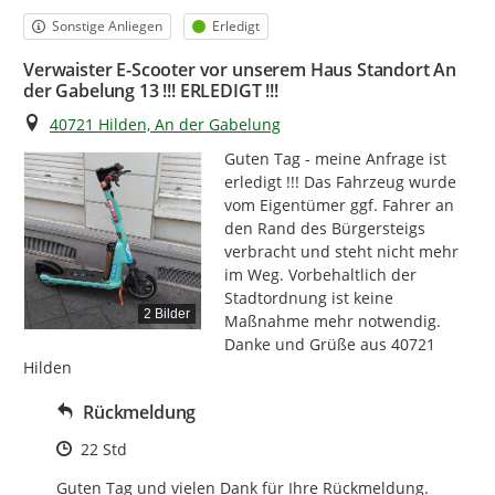
Kategorie
Status
Sonstige Anliegen
Erledigt
Verwaister E-Scooter vor unserem Haus Standort An
der Gabelung 13 !!! ERLEDIGT !!!
Ort
40721 Hilden, An der Gabelung
Guten Tag - meine Anfrage ist 
erledigt !!! Das Fahrzeug wurde 
vom Eigentümer ggf. Fahrer an 
den Rand des Bürgersteigs 
verbracht und steht nicht mehr 
im Weg. Vorbehaltlich der 
Stadtordnung ist keine 
2 Bilder
Maßnahme mehr notwendig. 
Danke und Grüße aus 40721 
Hilden
Rückmeldung
Zeitpunkt des Erstellens
22 Std
Guten Tag und vielen Dank für Ihre Rückmeldung.