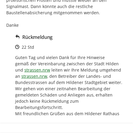
provisorischen Pfosten und müsste wieder an den 
Signalmast. Dann könnte auch die restliche 
Baustellenabsicherung mitgenommen werden.

Danke
Rückmeldung
Zeitpunkt des Erstellens
22 Std
Guten Tag und vielen Dank für Ihre Hinweise

gemäß der Vereinbarung zwischen der Stadt Hilden 
http://
und 
strassen.nrw
 leiten wir Ihre Meldung umgehend 
http://
an 
strassen.nrw
, den Betreiber der Landes- und 
Bundesstrassen auf dem Hildener Stadtgebiet weiter. 
Wir gehen von einer zeitnahen Bearbeitung der 
gemeldeten Schäden und Anliegen aus, erhalten 
jedoch keine Rückmeldung zum 
Bearbeitungsfortschritt.

Mit freundlichen Grüßen aus dem Hildener Rathaus