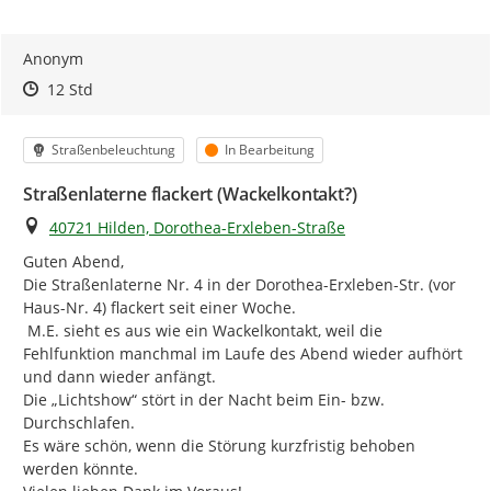
Anonym
Zeitpunkt des Erstellens
Zeitpunkt des Erstellens
Zur Äußerung
12 Std
Kategorie
Status
Straßenbeleuchtung
In Bearbeitung
Straßenlaterne flackert (Wackelkontakt?)
Ort
40721 Hilden, Dorothea-Erxleben-Straße
Guten Abend,

Die Straßenlaterne Nr. 4 in der Dorothea-Erxleben-Str. (vor 
Haus-Nr. 4) flackert seit einer Woche.

 M.E. sieht es aus wie ein Wackelkontakt, weil die 
Fehlfunktion manchmal im Laufe des Abend wieder aufhört 
und dann wieder anfängt.

Die „Lichtshow“ stört in der Nacht beim Ein- bzw. 
Durchschlafen.

Es wäre schön, wenn die Störung kurzfristig behoben 
werden könnte.
