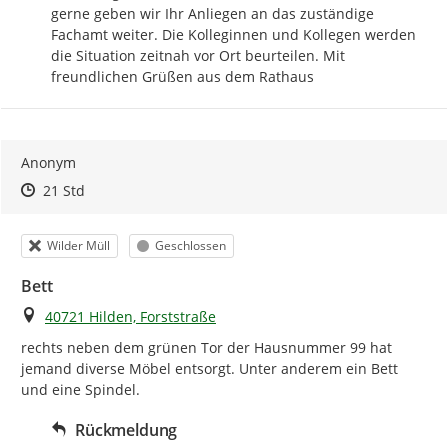
gerne geben wir Ihr Anliegen an das zuständige 
Fachamt weiter. Die Kolleginnen und Kollegen werden 
die Situation zeitnah vor Ort beurteilen. Mit 
freundlichen Grüßen aus dem Rathaus
Anonym
Zeitpunkt des Erstellens
Zeitpunkt des Erstellens
Zur Äußerung
21 Std
Kategorie
Status
Wilder Müll
Geschlossen
Bett
Ort
40721 Hilden, Forststraße
rechts neben dem grünen Tor der Hausnummer 99 hat 
jemand diverse Möbel entsorgt. Unter anderem ein Bett 
und eine Spindel.
Rückmeldung