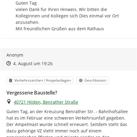
Guten Tag

vielen Dank für Ihren Hinweis. Wir bitten die 
Kolleginnen und Kollegen sich Dies einmal vor Ort 
anzusehen.

Mit freundlichen Grüßen aus dem Rathaus
Anonym
Zeitpunkt des Erstellens
Zeitpunkt des Erstellens
Zur Äußerung
4. August um 19:26
Kategorie
Status
Verkehrszeichen / Ampelanlagen
Geschlossen
Vergessene Baustelle?
Ort
40721 Hilden, Benrather Straße
Guten Tag, an der Kreuzung Benrather Str. - Bahnhofsallee 
hat es im Februar eine schweren Verkehrsunfall gegeben. 
Der Ampelmast wurde schnell erneuert. Seitdem steht das 
dazu gehörige VZ steht immer noch auf einem 