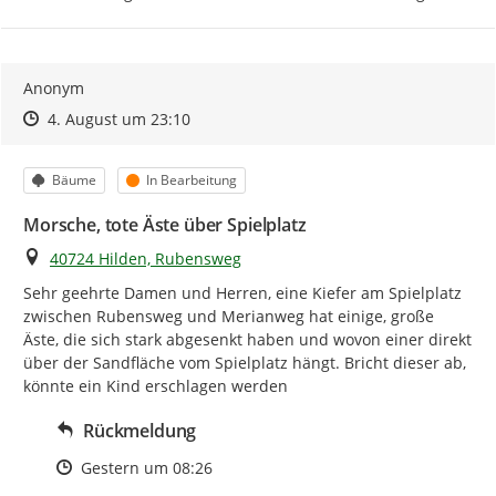
Anonym
Zeitpunkt des Erstellens
Zeitpunkt des Erstellens
Zur Äußerung
4. August um 23:10
Kategorie
Status
Bäume
In Bearbeitung
Morsche, tote Äste über Spielplatz
Ort
40724 Hilden, Rubensweg
Sehr geehrte Damen und Herren, eine Kiefer am Spielplatz 
zwischen Rubensweg und Merianweg hat einige, große 
Äste, die sich stark abgesenkt haben und wovon einer direkt 
über der Sandfläche vom Spielplatz hängt. Bricht dieser ab, 
könnte ein Kind erschlagen werden
Rückmeldung
Zeitpunkt des Erstellens
Gestern um 08:26