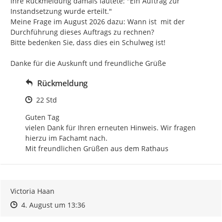
Ihre Rückmeldung damals lautete: "Ein Auftrag zur 
Instandsetzung wurde erteilt."

Meine Frage im August 2026 dazu: Wann ist  mit der 
Durchführung dieses Auftrags zu rechnen?

Bitte bedenken Sie, dass dies ein Schulweg ist!

Danke für die Auskunft und freundliche Grüße
Rückmeldung
Zeitpunkt des Erstellens
22 Std
Guten Tag

vielen Dank für Ihren erneuten Hinweis. Wir fragen 
hierzu im Fachamt nach.

Mit freundlichen Grüßen aus dem Rathaus
Victoria Haan
Zeitpunkt des Erstellens
Zeitpunkt des Erstellens
Zur Äußerung
4. August um 13:36