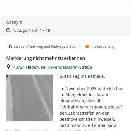
Anonym
Zeitpunkt des Erstellens
Zeitpunkt des Erstellens
Zur Äußerung
4. August um 17:18
Kategorie
Status
Straßen / Gehweg und Radwegschäden
In Bearbeitung
Markierung nicht mehr zu erkennen
Ort
40724 Hilden, Felix-Mendelssohn-Straße
Guten Tag ins Rathaus.

Im November 2025 hatte ich hier 
im Mängelmelder darauf 
hingewiesen, dass die 
Fahrbahnmarkierungen, die auf 
den Zebrastreifen an der 
Beethovenstraße hinweisen, 
nicht mehr zu erkennen sind.
