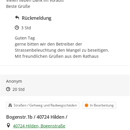
Vielen lieben Dank im Voraus!

Beste Grüße
Rückmeldung
Zeitpunkt des Erstellens
3 Std
Guten Tag

gerne bitten wir den Betreiber der 
Strassenbeleuchtung den Mangel zu beseitigen.

Mit freundlichen Grüßen aus dem Rathaus
Anonym
Zeitpunkt des Erstellens
Zeitpunkt des Erstellens
Zur Äußerung
20 Std
Kategorie
Status
Straßen / Gehweg und Radwegschäden
In Bearbeitung
Bogenstr.1b / 40724 Hilden /
Ort
40724 Hilden, Bogenstraße