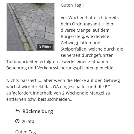
Guten Tag !

Vor Wochen hatte ich bereits 
beim Ordnungsamt Hilden 
diverse Mängel auf dem 
Bürgersteig, wie defekte 
Gehwegplatten und 
3 Bilder
Stolperfallen, welche durch die 
seinerzeit durchgeführten 
Tiefbauarbeiten erfolgten , zwecks einer zeitnahen 
Behebung und Verkehrssicherungspflichten gemeldet.

Nichts passiert .... aber wenn die Hecke auf den Gehweg 
wächst wird direkt das OA eingeschaltet und die EG 
aufgefordert innerhalb von 2 Wochendie Mängel zu 
entfernen bzw. beizuschneiden...
Rückmeldung
Zeitpunkt des Erstellens
20 Std
Guten Tag
