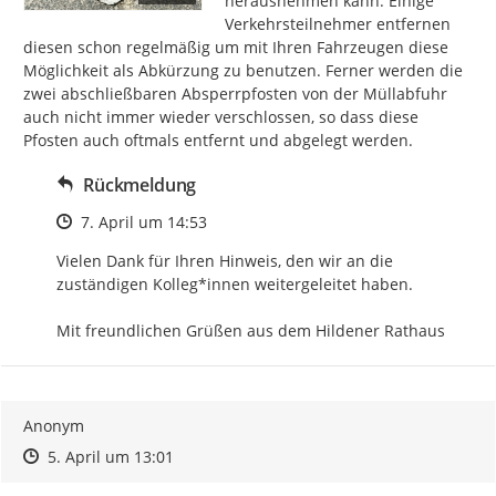
herausnehmen kann. Einige 
Verkehrsteilnehmer entfernen 
diesen schon regelmäßig um mit Ihren Fahrzeugen diese 
Möglichkeit als Abkürzung zu benutzen. Ferner werden die 
zwei abschließbaren Absperrpfosten von der Müllabfuhr 
auch nicht immer wieder verschlossen, so dass diese 
Pfosten auch oftmals entfernt und abgelegt werden.
Rückmeldung
Zeitpunkt des Erstellens
7. April um 14:53
Vielen Dank für Ihren Hinweis, den wir an die 
zuständigen Kolleg*innen weitergeleitet haben.

Mit freundlichen Grüßen aus dem Hildener Rathaus
Anonym
Zeitpunkt des Erstellens
Zeitpunkt des Erstellens
Zur Äußerung
5. April um 13:01