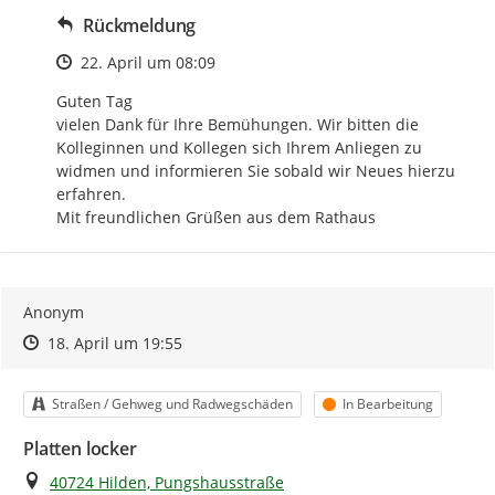
Rückmeldung
Zeitpunkt des Erstellens
22. April um 08:09
Guten Tag

vielen Dank für Ihre Bemühungen. Wir bitten die 
Kolleginnen und Kollegen sich Ihrem Anliegen zu 
widmen und informieren Sie sobald wir Neues hierzu 
erfahren.

Mit freundlichen Grüßen aus dem Rathaus
Anonym
Zeitpunkt des Erstellens
Zeitpunkt des Erstellens
Zur Äußerung
18. April um 19:55
Kategorie
Status
Straßen / Gehweg und Radwegschäden
In Bearbeitung
Platten locker
Ort
40724 Hilden, Pungshausstraße