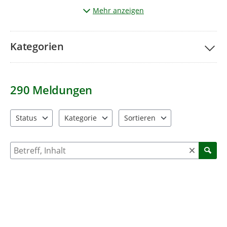
Wichtig:
Sie möchten ein Foto senden? Beachten Sie bitte,
Mehr anzeigen
dass
keine Personen
oder
Kfz-Kennzeichen
erkennbar sind.
Kategorien
290
Meldungen
Status
Kategorie
Sortieren
4 Einträge verfügbar. Benutzen Sie "Pfeiltaste oben" und "Pfeil
11 Einträge verfügbar. Benutzen Sie "Pfeiltaste o
2 Einträge verfügbar. Benutzen 
Suche nach Meldungen und Kommentaren