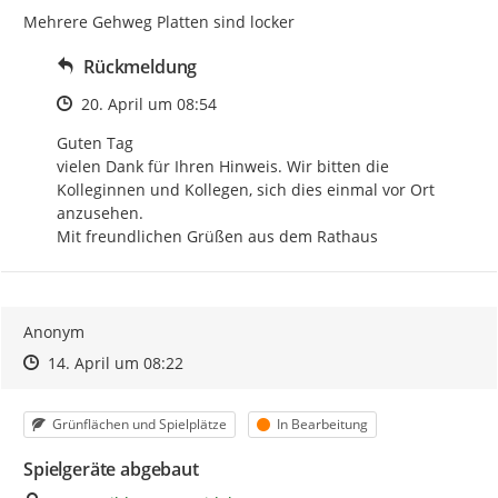
Mehrere Gehweg Platten sind locker
Rückmeldung
Zeitpunkt des Erstellens
20. April um 08:54
Guten Tag

vielen Dank für Ihren Hinweis. Wir bitten die 
Kolleginnen und Kollegen, sich dies einmal vor Ort 
anzusehen.

Mit freundlichen Grüßen aus dem Rathaus
Anonym
Zeitpunkt des Erstellens
Zeitpunkt des Erstellens
Zur Äußerung
14. April um 08:22
Kategorie
Status
Grünflächen und Spielplätze
In Bearbeitung
Spielgeräte abgebaut