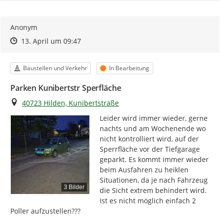
Anonym
Zeitpunkt des Erstellens
Zeitpunkt des Erstellens
Zur Äußerung
13. April um 09:47
Kategorie
Status
Baustellen und Verkehr
In Bearbeitung
Parken Kunibertstr Sperfläche
Ort
40723 Hilden, Kunibertstraße
Leider wird immer wieder, gerne 
nachts und am Wochenende wo 
nicht kontrolliert wird, auf der 
Sperrfläche vor der Tiefgarage 
geparkt. Es kommt immer wieder 
beim Ausfahren zu heiklen 
Situationen, da je nach Fahrzeug 
3 Bilder
die Sicht extrem behindert wird. 
Ist es nicht möglich einfach 2 
Poller aufzustellen???