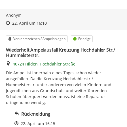
Anonym
Zeitpunkt des Erstellens
Zeitpunkt des Erstellens
Zur Äußerung
22. April um 16:10
Kategorie
Status
Verkehrszeichen / Ampelanlagen
Erledigt
Wiederholt Ampelausfall Kreuzung Hochdahler Str./
Hummelsterstr.
Ort
40724 Hilden, Hochdahler Straße
Die Ampel ist innerhalb eines Tages schon wieder 
ausgefallen. Da die Kreuzung Hochdahlerstr./ 
Hummelsterstr. unter anderem von vielen Kindern und 
Jugendlichen aus Grundschule und weiterführenden 
Schulen überquert werden muss, ist eine Reparatur 
dringend notwendig.
Rückmeldung
Zeitpunkt des Erstellens
22. April um 16:15