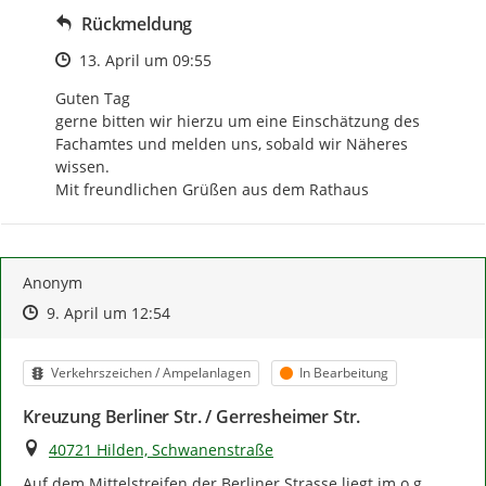
Rückmeldung
Zeitpunkt des Erstellens
13. April um 09:55
Guten Tag

gerne bitten wir hierzu um eine Einschätzung des 
Fachamtes und melden uns, sobald wir Näheres 
wissen.

Mit freundlichen Grüßen aus dem Rathaus
Anonym
Zeitpunkt des Erstellens
Zeitpunkt des Erstellens
Zur Äußerung
9. April um 12:54
Kategorie
Status
Verkehrszeichen / Ampelanlagen
In Bearbeitung
Kreuzung Berliner Str. / Gerresheimer Str.
Ort
40721 Hilden, Schwanenstraße
Auf dem Mittelstreifen der Berliner Strasse liegt im o.g. 