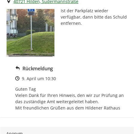
Ort
40721 Hilden, Sudermannstraße
Ist der Parkplatz wieder 
verfügbar, dann bitte das Schuld 
entfernen.
Rückmeldung
Zeitpunkt des Erstellens
9. April um 10:30
Guten Tag

Vielen Dank für Ihren Hinweis, den wir zur Prüfung an 
das zuständige Amt weitergeleitet haben.

Mit freundlichen Grüßen aus dem Hildener Rathaus
Anonym