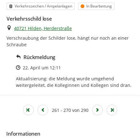
Kategorie
Status
Verkehrszeichen / Ampelanlagen
In Bearbeitung
Verkehrsschild lose
Ort
40721 Hilden, Herderstraße
Verschraubung der Schilder lose, hängt nur noch an einer 
Schraube
Rückmeldung
Zeitpunkt des Erstellens
22. April um 12:11
Aktualisierung: die Meldung wurde umgehend 
weitergeleitet, die Kolleginnen und Kollegen sind dran.
261 - 270 von 290
Informationen