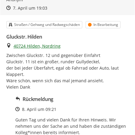
Zeitpunkt des Erstellens
Zeitpunkt des Erstellens
Zur Äußerung
7. April um 19:03
Kategorie
Status
Straßen / Gehweg und Radwegschäden
In Bearbeitung
Gluckstr. Hilden
Ort
40724 Hilden, Nordring
Zwischen Gluckstr. 12 und gegenüber Einfahrt

Gluckstr. 11 ist ein großer, runder Gullydeckel,

der bei jeder Überfahrt, egal ob Fahrrad oder Auto, laut 
klappert.

Wäre schön, wenn sich das mal jemand ansieht.

Vielen Dank
Rückmeldung
Zeitpunkt des Erstellens
8. April um 09:21
Guten Tag und vielen Dank für Ihren Hinweis. Wir 
nehmen uns der Sache an und haben die zuständigen 
Kolleg*innen bereits informiert.
