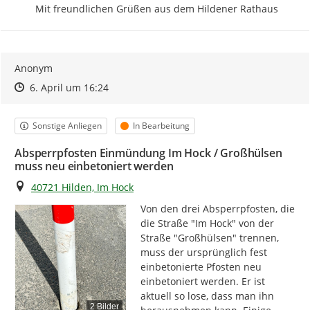
Mit freundlichen Grüßen aus dem Hildener Rathaus
Anonym
Zeitpunkt des Erstellens
Zeitpunkt des Erstellens
Zur Äußerung
6. April um 16:24
Kategorie
Status
Sonstige Anliegen
In Bearbeitung
Absperrpfosten Einmündung Im Hock / Großhülsen
muss neu einbetoniert werden
Ort
40721 Hilden, Im Hock
Von den drei Absperrpfosten, die 
die Straße "Im Hock" von der 
Straße "Großhülsen" trennen, 
muss der ursprünglich fest 
einbetonierte Pfosten neu 
einbetoniert werden. Er ist 
aktuell so lose, dass man ihn 
2 Bilder