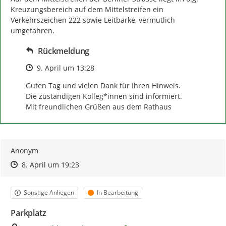
Kreuzungsbereich auf dem Mittelstreifen ein 
Verkehrszeichen 222 sowie Leitbarke, vermutlich 
umgefahren.
Rückmeldung
Zeitpunkt des Erstellens
9. April um 13:28
Guten Tag und vielen Dank für Ihren Hinweis.

Die zuständigen Kolleg*innen sind informiert.

Mit freundlichen Grüßen aus dem Rathaus
Anonym
Zeitpunkt des Erstellens
Zeitpunkt des Erstellens
Zur Äußerung
8. April um 19:23
Kategorie
Status
Sonstige Anliegen
In Bearbeitung
Parkplatz