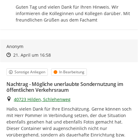
Guten Tag und vielen Dank für Ihren Hinweis. Wir 
informieren die Kolleginnen und Kollegen darüber. Mit 
freundlichen Grüßen aus dem Fachamt
Anonym
Zeitpunkt des Erstellens
Zeitpunkt des Erstellens
Zur Äußerung
21. April um 16:58
Kategorie
Status
Sonstige Anliegen
In Bearbeitung
Nachtrag - Mögliche unerlaubte Sondernutzung im
öffentlichen Verkehrsraum
Ort
40723 Hilden, Schlehenweg
Hallo, vielen Dank für Ihre Einschätzung. Gerne können soch 
mit Herr Pommer in Verbindung setzen, der due Situation 
ebenfalls gesehen hat und ebenfalls Fotos gemacht hat.  
Dieser Container wird augenscheinlich nicht nur 
vorübergehend, sondern als dauerhafte Einrichtung bzw. 