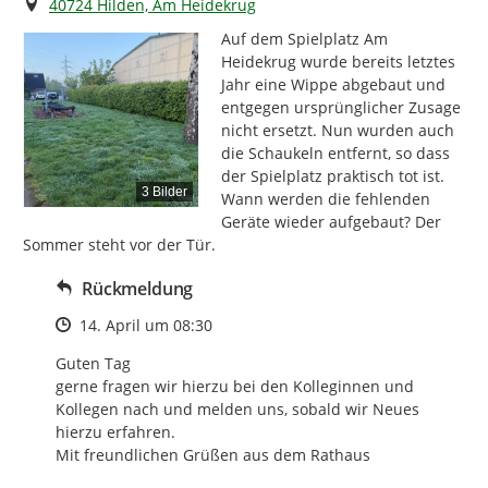
Ort
40724 Hilden, Am Heidekrug
Auf dem Spielplatz Am 
Heidekrug wurde bereits letztes 
Jahr eine Wippe abgebaut und 
entgegen ursprünglicher Zusage 
nicht ersetzt. Nun wurden auch 
die Schaukeln entfernt, so dass 
der Spielplatz praktisch tot ist. 
3 Bilder
Wann werden die fehlenden 
Geräte wieder aufgebaut? Der 
Sommer steht vor der Tür.
Rückmeldung
Zeitpunkt des Erstellens
14. April um 08:30
Guten Tag

gerne fragen wir hierzu bei den Kolleginnen und 
Kollegen nach und melden uns, sobald wir Neues 
hierzu erfahren.

Mit freundlichen Grüßen aus dem Rathaus