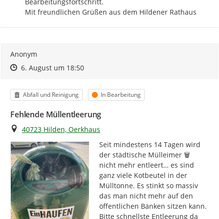
Bearbeitungsfortschritt.

Mit freundlichen Grüßen aus dem Hildener Rathaus
Anonym
Zeitpunkt des Erstellens
Zeitpunkt des Erstellens
Zur Äußerung
6. August um 18:50
Kategorie
Status
Abfall und Reinigung
In Bearbeitung
Fehlende Müllentleerung
Ort
40723 Hilden, Oerkhaus
Seit mindestens 14 Tagen wird 
der städtische Mülleimer 🗑️ 
nicht mehr entleert… es sind 
ganz viele Kotbeutel in der 
Mülltonne. Es stinkt so massiv 
das man nicht mehr auf den 
öffentlichen Bänken sitzen kann. 
Bitte schnellste Entleerung da 