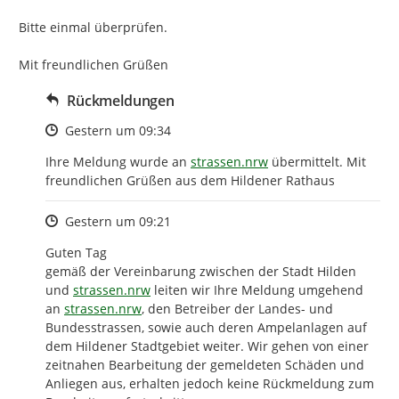
Bitte einmal überprüfen.

Mit freundlichen Grüßen
Rückmeldungen
Zeitpunkt des Erstellens
Gestern um 09:34
http://
Ihre Meldung wurde an 
strassen.nrw
 übermittelt. Mit 
freundlichen Grüßen aus dem Hildener Rathaus
Zeitpunkt des Erstellens
Gestern um 09:21
Guten Tag

gemäß der Vereinbarung zwischen der Stadt Hilden 
http://
und 
strassen.nrw
 leiten wir Ihre Meldung umgehend 
http://
an 
strassen.nrw
, den Betreiber der Landes- und 
Bundesstrassen, sowie auch deren Ampelanlagen auf 
dem Hildener Stadtgebiet weiter. Wir gehen von einer 
zeitnahen Bearbeitung der gemeldeten Schäden und 
Anliegen aus, erhalten jedoch keine Rückmeldung zum 