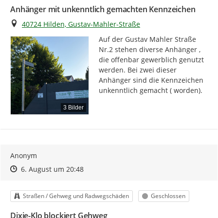
Anhänger mit unkenntlich gemachten Kennzeichen
Ort
40724 Hilden, Gustav-Mahler-Straße
Auf der Gustav Mahler Straße 
Nr.2 stehen diverse Anhänger , 
die offenbar gewerblich genutzt 
werden. Bei zwei dieser 
Anhänger sind die Kennzeichen 
unkenntlich gemacht ( worden).
3 Bilder
Anonym
Zeitpunkt des Erstellens
Zeitpunkt des Erstellens
Zur Äußerung
6. August um 20:48
Kategorie
Status
Straßen / Gehweg und Radwegschäden
Geschlossen
Dixie-Klo blockiert Gehweg