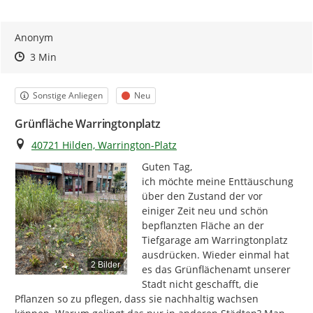
Anonym
Zeitpunkt des Erstellens
Zeitpunkt des Erstellens
Zur Äußerung
3 Min
Kategorie
Status
Sonstige Anliegen
Neu
Grünfläche Warringtonplatz
Ort
40721 Hilden, Warrington-Platz
Guten Tag,

ich möchte meine Enttäuschung 
über den Zustand der vor 
einiger Zeit neu und schön 
bepflanzten Fläche an der 
Tiefgarage am Warringtonplatz 
ausdrücken. Wieder einmal hat 
2 Bilder
es das Grünflächenamt unserer 
Stadt nicht geschafft, die 
Pflanzen so zu pflegen, dass sie nachhaltig wachsen 