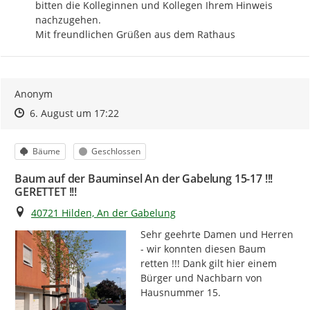
bitten die Kolleginnen und Kollegen Ihrem Hinweis 
nachzugehen.

Mit freundlichen Grüßen aus dem Rathaus
Anonym
Zeitpunkt des Erstellens
Zeitpunkt des Erstellens
Zur Äußerung
6. August um 17:22
Kategorie
Status
Bäume
Geschlossen
Baum auf der Bauminsel An der Gabelung 15-17 !!!
GERETTET !!!
Ort
40721 Hilden, An der Gabelung
Sehr geehrte Damen und Herren 
- wir konnten diesen Baum 
retten !!! Dank gilt hier einem 
Bürger und Nachbarn von 
Hausnummer 15.
