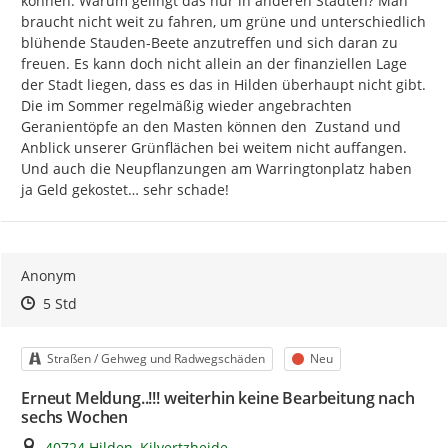
können. Warum gelingt das nur in anderen Städten? Man 
braucht nicht weit zu fahren, um grüne und unterschiedlich 
blühende Stauden-Beete anzutreffen und sich daran zu 
freuen. Es kann doch nicht allein an der finanziellen Lage 
der Stadt liegen, dass es das in Hilden überhaupt nicht gibt. 
Die im Sommer regelmäßig wieder angebrachten 
Geranientöpfe an den Masten können den  Zustand und 
Anblick unserer Grünflächen bei weitem nicht auffangen. 
Und auch die Neupflanzungen am Warringtonplatz haben 
ja Geld gekostet… sehr schade!
Anonym
Zeitpunkt des Erstellens
Zeitpunkt des Erstellens
Zur Äußerung
5 Std
Kategorie
Status
Straßen / Gehweg und Radwegschäden
Neu
Erneut Meldung..!!! weiterhin keine Bearbeitung nach
sechs Wochen
Ort
40724 Hilden, Kilvertzheide