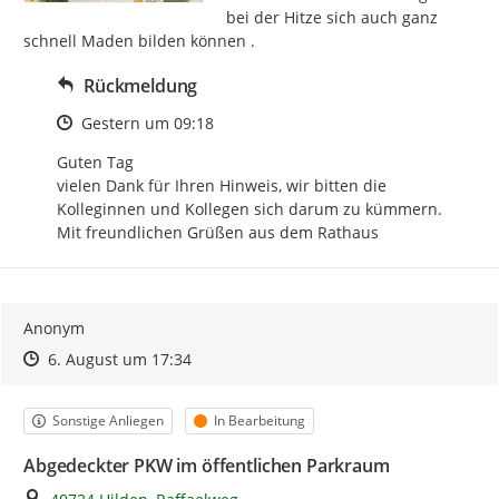
bei der Hitze sich auch ganz 
schnell Maden bilden können .
Rückmeldung
Zeitpunkt des Erstellens
Gestern um 09:18
Guten Tag

vielen Dank für Ihren Hinweis, wir bitten die 
Kolleginnen und Kollegen sich darum zu kümmern.

Mit freundlichen Grüßen aus dem Rathaus
Anonym
Zeitpunkt des Erstellens
Zeitpunkt des Erstellens
Zur Äußerung
6. August um 17:34
Kategorie
Status
Sonstige Anliegen
In Bearbeitung
Abgedeckter PKW im öffentlichen Parkraum
Ort