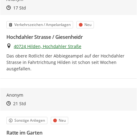
Zeitpunkt des Erstellens
Zeitpunkt des Erstellens
Zur Äußerung
17 Std
Kategorie
Status
Verkehrszeichen / Ampelanlagen
Neu
Hochdahler Strasse / Giesenheidr
Ort
40724 Hilden, Hochdahler Straße
Das obere Rotlicht der Abbiegeampel auf der Hochdahler 
Strasse in Fahrtrichtung Hilden ist schon seit Wochen 
ausgefallen.
Anonym
Zeitpunkt des Erstellens
Zeitpunkt des Erstellens
Zur Äußerung
21 Std
Kategorie
Status
Sonstige Anliegen
Neu
Ratte im Garten