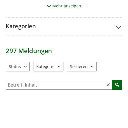
Wichtig:
Sie möchten ein Foto senden? Beachten Sie bitte,
Mehr anzeigen
dass
keine Personen
oder
Kfz-Kennzeichen
erkennbar sind.
Kategorien
297
Meldungen
Status
Kategorie
Sortieren
4 Einträge verfügbar. Benutzen Sie "Pfeiltaste oben" und "Pfeil
11 Einträge verfügbar. Benutzen Sie "Pfeiltaste o
2 Einträge verfügbar. Benutzen 
Suche nach Meldungen und Kommentaren