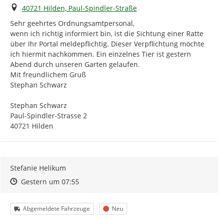
Ort
40721 Hilden, Paul-Spindler-Straße
Sehr geehrtes Ordnungsamtpersonal,

wenn ich richtig informiert bin, ist die Sichtung einer Ratte 
über Ihr Portal meldepflichtig. Dieser Verpflichtung möchte 
ich hiermit nachkommen. Ein einzelnes Tier ist gestern 
Abend durch unseren Garten gelaufen.

Mit freundlichem Gruß

Stephan Schwarz

Stephan Schwarz

Paul-Spindler-Strasse 2

40721 Hilden
Stefanie Helikum
Zeitpunkt des Erstellens
Zeitpunkt des Erstellens
Zur Äußerung
Gestern um 07:55
Kategorie
Status
Abgemeldete Fahrzeuge
Neu