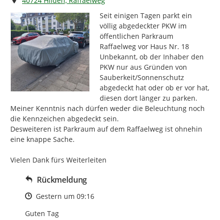
40724 Hilden, Raffaelweg
Seit einigen Tagen parkt ein 
völlig abgedeckter PKW im 
öffentlichen Parkraum 
Raffaelweg vor Haus Nr. 18

Unbekannt, ob der Inhaber den 
PKW nur aus Gründen von 
Sauberkeit/Sonnenschutz 
abgedeckt hat oder ob er vor hat, 
diesen dort länger zu parken.

Meiner Kenntnis nach dürfen weder die Beleuchtung noch 
die Kennzeichen abgedeckt sein.

Desweiteren ist Parkraum auf dem Raffaelweg ist ohnehin 
eine knappe Sache.

Vielen Dank fürs Weiterleiten
Rückmeldung
Zeitpunkt des Erstellens
Gestern um 09:16
Guten Tag
