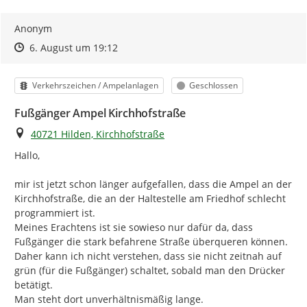
Anonym
Zeitpunkt des Erstellens
Zeitpunkt des Erstellens
Zur Äußerung
6. August um 19:12
Kategorie
Status
Verkehrszeichen / Ampelanlagen
Geschlossen
Fußgänger Ampel Kirchhofstraße
Ort
40721 Hilden, Kirchhofstraße
Hallo,

mir ist jetzt schon länger aufgefallen, dass die Ampel an der 
Kirchhofstraße, die an der Haltestelle am Friedhof schlecht 
programmiert ist.

Meines Erachtens ist sie sowieso nur dafür da, dass 
Fußgänger die stark befahrene Straße überqueren können. 
Daher kann ich nicht verstehen, dass sie nicht zeitnah auf 
grün (für die Fußgänger) schaltet, sobald man den Drücker 
betätigt.

Man steht dort unverhältnismäßig lange.
