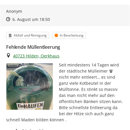
Anonym
Zeitpunkt des Erstellens
Zeitpunkt des Erstellens
Zur Äußerung
6. August um 18:50
Kategorie
Status
Abfall und Reinigung
In Bearbeitung
Fehlende Müllentleerung
Ort
40723 Hilden, Oerkhaus
Seit mindestens 14 Tagen wird 
der städtische Mülleimer 🗑️ 
nicht mehr entleert… es sind 
ganz viele Kotbeutel in der 
Mülltonne. Es stinkt so massiv 
das man nicht mehr auf den 
öffentlichen Bänken sitzen kann. 
Bitte schnellste Entleerung da 
bei der Hitze sich auch ganz 
schnell Maden bilden können .