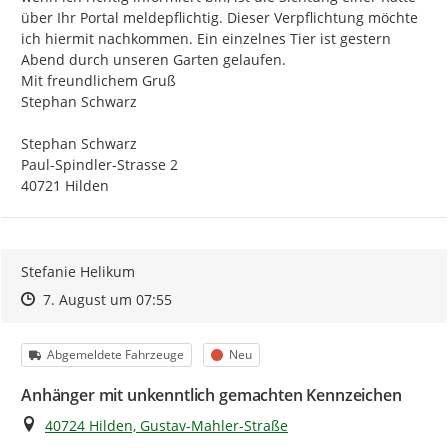
über Ihr Portal meldepflichtig. Dieser Verpflichtung möchte 
ich hiermit nachkommen. Ein einzelnes Tier ist gestern 
Abend durch unseren Garten gelaufen.

Mit freundlichem Gruß

Stephan Schwarz

Stephan Schwarz

Paul-Spindler-Strasse 2

40721 Hilden
Stefanie Helikum
Zeitpunkt des Erstellens
Zeitpunkt des Erstellens
Zur Äußerung
7. August um 07:55
Kategorie
Status
Abgemeldete Fahrzeuge
Neu
Anhänger mit unkenntlich gemachten Kennzeichen
Ort
40724 Hilden, Gustav-Mahler-Straße