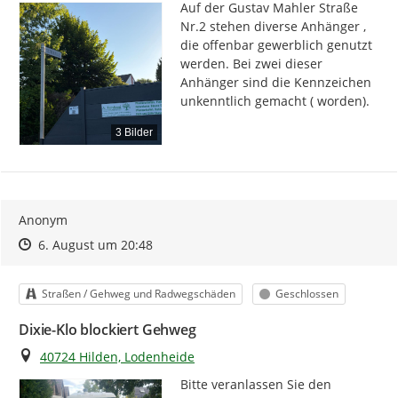
Auf der Gustav Mahler Straße 
Nr.2 stehen diverse Anhänger , 
die offenbar gewerblich genutzt 
werden. Bei zwei dieser 
Anhänger sind die Kennzeichen 
unkenntlich gemacht ( worden).
3 Bilder
Anonym
Zeitpunkt des Erstellens
Zeitpunkt des Erstellens
Zur Äußerung
6. August um 20:48
Kategorie
Status
Straßen / Gehweg und Radwegschäden
Geschlossen
Dixie-Klo blockiert Gehweg
Ort
40724 Hilden, Lodenheide
Bitte veranlassen Sie den 