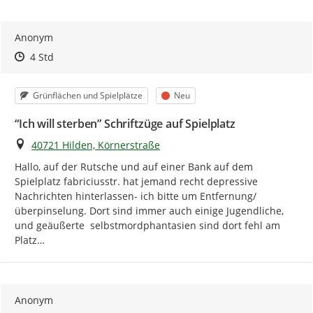
Anonym
Zeitpunkt des Erstellens
Zeitpunkt des Erstellens
Zur Äußerung
4 Std
Kategorie
Status
Grünflächen und Spielplätze
Neu
“Ich will sterben” Schriftzüge auf Spielplatz
Ort
40721 Hilden, Körnerstraße
Hallo, auf der Rutsche und auf einer Bank auf dem 
Spielplatz fabriciusstr. hat jemand recht depressive 
Nachrichten hinterlassen- ich bitte um Entfernung/ 
überpinselung. Dort sind immer auch einige Jugendliche, 
und geäußerte  selbstmordphantasien sind dort fehl am 
Platz…
Anonym