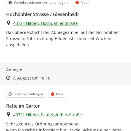
Kategorie
Status
Verkehrszeichen / Ampelanlagen
Neu
Hochdahler Strasse / Giesenheidr
Ort
40724 Hilden, Hochdahler Straße
Das obere Rotlicht der Abbiegeampel auf der Hochdahler 
Strasse in Fahrtrichtung Hilden ist schon seit Wochen 
ausgefallen.
Anonym
Zeitpunkt des Erstellens
Zeitpunkt des Erstellens
Zur Äußerung
7. August um 18:16
Kategorie
Status
Sonstige Anliegen
Neu
Ratte im Garten
Ort
40721 Hilden, Paul-Spindler-Straße
Sehr geehrtes Ordnungsamtpersonal,

wenn ich richtig informiert bin, ist die Sichtung einer Ratte 