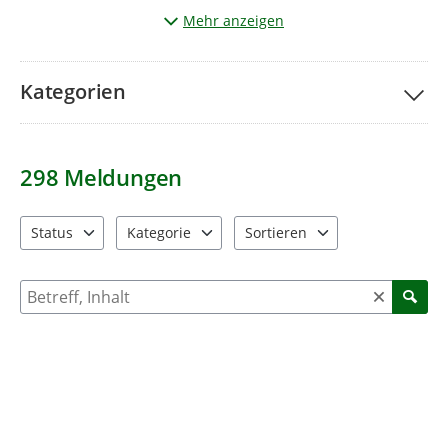
Wichtig:
Sie möchten ein Foto senden? Beachten Sie bitte,
Mehr anzeigen
dass
keine Personen
oder
Kfz-Kennzeichen
erkennbar sind.
Kategorien
298
Meldungen
Status
Kategorie
Sortieren
4 Einträge verfügbar. Benutzen Sie "Pfeiltaste oben" und "Pfeil
11 Einträge verfügbar. Benutzen Sie "Pfeiltaste o
2 Einträge verfügbar. Benutzen 
Suche nach Meldungen und Kommentaren