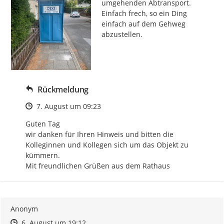
umgehenden Abtransport. 
Einfach frech, so ein Ding 
einfach auf dem Gehweg 
abzustellen.
Rückmeldung
Zeitpunkt des Erstellens
7. August um 09:23
Guten Tag

wir danken für Ihren Hinweis und bitten die 
Kolleginnen und Kollegen sich um das Objekt zu 
kümmern.

Mit freundlichen Grüßen aus dem Rathaus
Anonym
Zeitpunkt des Erstellens
Zeitpunkt des Erstellens
Zur Äußerung
6. August um 19:12