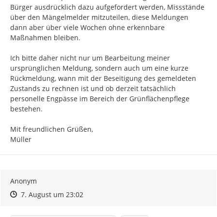
Bürger ausdrücklich dazu aufgefordert werden, Missstände 
über den Mängelmelder mitzuteilen, diese Meldungen 
dann aber über viele Wochen ohne erkennbare 
Maßnahmen bleiben.

Ich bitte daher nicht nur um Bearbeitung meiner 
ursprünglichen Meldung, sondern auch um eine kurze 
Rückmeldung, wann mit der Beseitigung des gemeldeten 
Zustands zu rechnen ist und ob derzeit tatsächlich 
personelle Engpässe im Bereich der Grünflächenpflege 
bestehen.

Mit freundlichen Grüßen,

Müller
Anonym
Zeitpunkt des Erstellens
Zeitpunkt des Erstellens
Zur Äußerung
7. August um 23:02