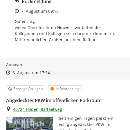
Rückmeldung
Zeitpunkt des Erstellens
7. August um 09:18
Guten Tag

vielen Dank für Ihren Hinweis, wir bitten die 
Kolleginnen und Kollegen sich darum zu kümmern.

Mit freundlichen Grüßen aus dem Rathaus
Anonym
Zeitpunkt des Erstellens
Zeitpunkt des Erstellens
Zur Äußerung
6. August um 17:34
Kategorie
Status
Sonstige Anliegen
In Bearbeitung
Abgedeckter PKW im öffentlichen Parkraum
Ort
40724 Hilden, Raffaelweg
Seit einigen Tagen parkt ein 
völlig abgedeckter PKW im 