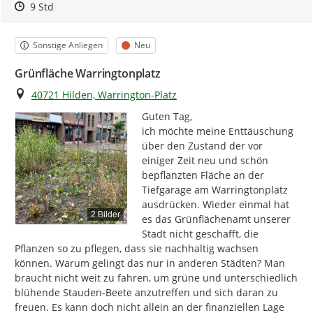
Zeitpunkt des Erstellens
Zeitpunkt des Erstellens
Zur Äußerung
9 Std
Kategorie
Status
Sonstige Anliegen
Neu
Grünfläche Warringtonplatz
Ort
40721 Hilden, Warrington-Platz
Guten Tag,

ich möchte meine Enttäuschung 
über den Zustand der vor 
einiger Zeit neu und schön 
bepflanzten Fläche an der 
Tiefgarage am Warringtonplatz 
ausdrücken. Wieder einmal hat 
2 Bilder
es das Grünflächenamt unserer 
Stadt nicht geschafft, die 
Pflanzen so zu pflegen, dass sie nachhaltig wachsen 
können. Warum gelingt das nur in anderen Städten? Man 
braucht nicht weit zu fahren, um grüne und unterschiedlich 
blühende Stauden-Beete anzutreffen und sich daran zu 
freuen. Es kann doch nicht allein an der finanziellen Lage 