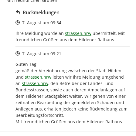
Mit freundlichen Grüßen
Rückmeldungen
Zeitpunkt des Erstellens
7. August um 09:34
http://
Ihre Meldung wurde an 
strassen.nrw
 übermittelt. Mit 
freundlichen Grüßen aus dem Hildener Rathaus
Zeitpunkt des Erstellens
7. August um 09:21
Guten Tag

gemäß der Vereinbarung zwischen der Stadt Hilden 
http://
und 
strassen.nrw
 leiten wir Ihre Meldung umgehend 
http://
an 
strassen.nrw
, den Betreiber der Landes- und 
Bundesstrassen, sowie auch deren Ampelanlagen auf 
dem Hildener Stadtgebiet weiter. Wir gehen von einer 
zeitnahen Bearbeitung der gemeldeten Schäden und 
Anliegen aus, erhalten jedoch keine Rückmeldung zum 
Bearbeitungsfortschritt.

Mit freundlichen Grüßen aus dem Hildener Rathaus