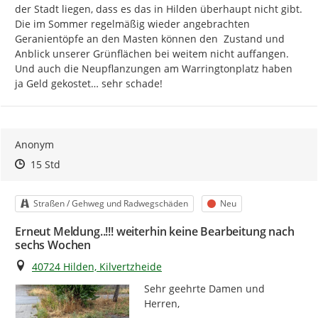
der Stadt liegen, dass es das in Hilden überhaupt nicht gibt. 
Die im Sommer regelmäßig wieder angebrachten 
Geranientöpfe an den Masten können den  Zustand und 
Anblick unserer Grünflächen bei weitem nicht auffangen. 
Und auch die Neupflanzungen am Warringtonplatz haben 
ja Geld gekostet… sehr schade!
Anonym
Zeitpunkt des Erstellens
Zeitpunkt des Erstellens
Zur Äußerung
15 Std
Kategorie
Status
Straßen / Gehweg und Radwegschäden
Neu
Erneut Meldung..!!! weiterhin keine Bearbeitung nach
sechs Wochen
Ort
40724 Hilden, Kilvertzheide
Sehr geehrte Damen und 
Herren,
