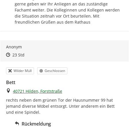
gerne geben wir Ihr Anliegen an das zuständige 
Fachamt weiter. Die Kolleginnen und Kollegen werden 
die Situation zeitnah vor Ort beurteilen. Mit 
freundlichen Grüßen aus dem Rathaus
Anonym
Zeitpunkt des Erstellens
Zeitpunkt des Erstellens
Zur Äußerung
23 Std
Kategorie
Status
Wilder Müll
Geschlossen
Bett
Ort
40721 Hilden, Forststraße
rechts neben dem grünen Tor der Hausnummer 99 hat 
jemand diverse Möbel entsorgt. Unter anderem ein Bett 
und eine Spindel.
Rückmeldung