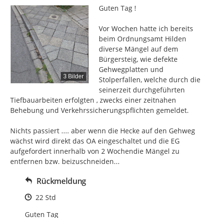
Guten Tag !

Vor Wochen hatte ich bereits 
beim Ordnungsamt Hilden 
diverse Mängel auf dem 
Bürgersteig, wie defekte 
Gehwegplatten und 
3 Bilder
Stolperfallen, welche durch die 
seinerzeit durchgeführten 
Tiefbauarbeiten erfolgten , zwecks einer zeitnahen 
Behebung und Verkehrssicherungspflichten gemeldet.

Nichts passiert .... aber wenn die Hecke auf den Gehweg 
wächst wird direkt das OA eingeschaltet und die EG 
aufgefordert innerhalb von 2 Wochendie Mängel zu 
entfernen bzw. beizuschneiden...
Rückmeldung
Zeitpunkt des Erstellens
22 Std
Guten Tag
