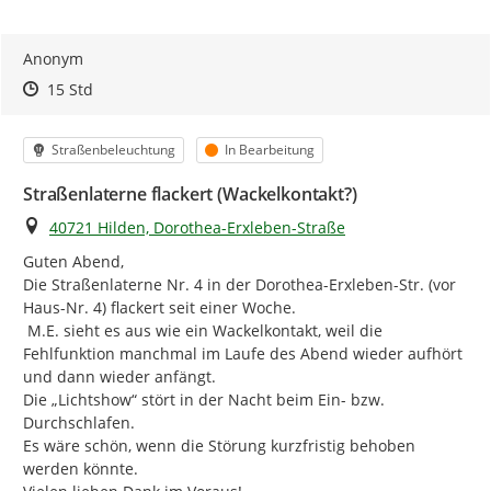
Anonym
Zeitpunkt des Erstellens
Zeitpunkt des Erstellens
Zur Äußerung
15 Std
Kategorie
Status
Straßenbeleuchtung
In Bearbeitung
Straßenlaterne flackert (Wackelkontakt?)
Ort
40721 Hilden, Dorothea-Erxleben-Straße
Guten Abend,

Die Straßenlaterne Nr. 4 in der Dorothea-Erxleben-Str. (vor 
Haus-Nr. 4) flackert seit einer Woche.

 M.E. sieht es aus wie ein Wackelkontakt, weil die 
Fehlfunktion manchmal im Laufe des Abend wieder aufhört 
und dann wieder anfängt.

Die „Lichtshow“ stört in der Nacht beim Ein- bzw. 
Durchschlafen.

Es wäre schön, wenn die Störung kurzfristig behoben 
werden könnte.
