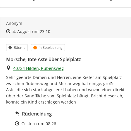
Anonym
Zeitpunkt des Erstellens
Zeitpunkt des Erstellens
Zur Äußerung
4. August um 23:10
Kategorie
Status
Bäume
In Bearbeitung
Morsche, tote Äste über Spielplatz
Ort
40724 Hilden, Rubensweg
Sehr geehrte Damen und Herren, eine Kiefer am Spielplatz 
zwischen Rubensweg und Merianweg hat einige, große 
Äste, die sich stark abgesenkt haben und wovon einer direkt 
über der Sandfläche vom Spielplatz hängt. Bricht dieser ab, 
könnte ein Kind erschlagen werden
Rückmeldung
Zeitpunkt des Erstellens
Gestern um 08:26