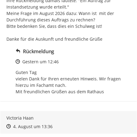
Ihre Rückmeldung damals lautete: "Ein Auftrag zur 
Instandsetzung wurde erteilt."

Meine Frage im August 2026 dazu: Wann ist  mit der 
Durchführung dieses Auftrags zu rechnen?

Bitte bedenken Sie, dass dies ein Schulweg ist!

Danke für die Auskunft und freundliche Grüße
Rückmeldung
Zeitpunkt des Erstellens
Gestern um 12:46
Guten Tag

vielen Dank für Ihren erneuten Hinweis. Wir fragen 
hierzu im Fachamt nach.

Mit freundlichen Grüßen aus dem Rathaus
Victoria Haan
Zeitpunkt des Erstellens
Zeitpunkt des Erstellens
Zur Äußerung
4. August um 13:36