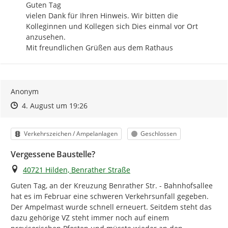
Guten Tag

vielen Dank für Ihren Hinweis. Wir bitten die 
Kolleginnen und Kollegen sich Dies einmal vor Ort 
anzusehen.

Mit freundlichen Grüßen aus dem Rathaus
Anonym
Zeitpunkt des Erstellens
Zeitpunkt des Erstellens
Zur Äußerung
4. August um 19:26
Kategorie
Status
Verkehrszeichen / Ampelanlagen
Geschlossen
Vergessene Baustelle?
Ort
40721 Hilden, Benrather Straße
Guten Tag, an der Kreuzung Benrather Str. - Bahnhofsallee 
hat es im Februar eine schweren Verkehrsunfall gegeben. 
Der Ampelmast wurde schnell erneuert. Seitdem steht das 
dazu gehörige VZ steht immer noch auf einem 