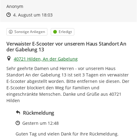
Anonym
Zeitpunkt des Erstellens
Zeitpunkt des Erstellens
Zur Äußerung
4. August um 18:03
Kategorie
Status
Sonstige Anliegen
Erledigt
Verwaister E-Scooter vor unserem Haus Standort An
der Gabelung 13
Ort
40721 Hilden, An der Gabelung
Sehr geehrte Damen und Herren - vor unserem Haus 
Standort An der Gabelung 13 ist seit 3 Tagen ein verwaister 
E-Scooter abgestellt worden. Bitte entfernen sie diesen. Der 
E-Scooter blockiert den Weg für Familien und 
eingeschränkte Menschen. Danke und Grüße aus 40721 
Hilden
Rückmeldung
Zeitpunkt des Erstellens
Gestern um 12:48
Guten Tag und vielen Dank für Ihre Rückmeldung.