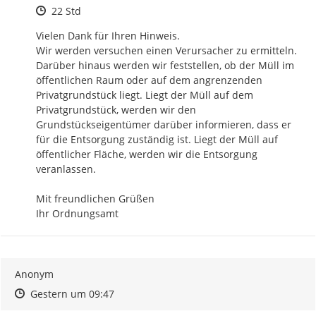
Zeitpunkt des Erstellens
22 Std
Vielen Dank für Ihren Hinweis.

Wir werden versuchen einen Verursacher zu ermitteln. 
Darüber hinaus werden wir feststellen, ob der Müll im 
öffentlichen Raum oder auf dem angrenzenden 
Privatgrundstück liegt. Liegt der Müll auf dem 
Privatgrundstück, werden wir den 
Grundstückseigentümer darüber informieren, dass er 
für die Entsorgung zuständig ist. Liegt der Müll auf 
öffentlicher Fläche, werden wir die Entsorgung 
veranlassen.

Mit freundlichen Grüßen

Ihr Ordnungsamt
Anonym
Zeitpunkt des Erstellens
Zeitpunkt des Erstellens
Zur Äußerung
Gestern um 09:47