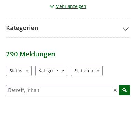
Wichtig:
Sie möchten ein Foto senden? Beachten Sie bitte,
Mehr anzeigen
dass
keine Personen
oder
Kfz-Kennzeichen
erkennbar sind.
Kategorien
290
Meldungen
Status
Kategorie
Sortieren
4 Einträge verfügbar. Benutzen Sie "Pfeiltaste oben" und "Pfeil
11 Einträge verfügbar. Benutzen Sie "Pfeiltaste o
2 Einträge verfügbar. Benutzen 
Suche nach Meldungen und Kommentaren