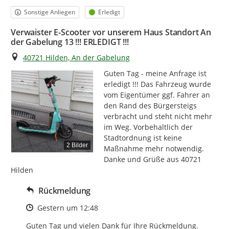
Kategorie
Status
Sonstige Anliegen
Erledigt
Verwaister E-Scooter vor unserem Haus Standort An
der Gabelung 13 !!! ERLEDIGT !!!
Ort
40721 Hilden, An der Gabelung
Guten Tag - meine Anfrage ist 
erledigt !!! Das Fahrzeug wurde 
vom Eigentümer ggf. Fahrer an 
den Rand des Bürgersteigs 
verbracht und steht nicht mehr 
im Weg. Vorbehaltlich der 
Stadtordnung ist keine 
2 Bilder
Maßnahme mehr notwendig. 
Danke und Grüße aus 40721 
Hilden
Rückmeldung
Zeitpunkt des Erstellens
Gestern um 12:48
Guten Tag und vielen Dank für Ihre Rückmeldung.