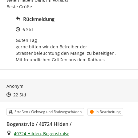
Vielen lieben Dank im Voraus!

Beste Grüße
Rückmeldung
Zeitpunkt des Erstellens
6 Std
Guten Tag

gerne bitten wir den Betreiber der 
Strassenbeleuchtung den Mangel zu beseitigen.

Mit freundlichen Grüßen aus dem Rathaus
Anonym
Zeitpunkt des Erstellens
Zeitpunkt des Erstellens
Zur Äußerung
22 Std
Kategorie
Status
Straßen / Gehweg und Radwegschäden
In Bearbeitung
Bogenstr.1b / 40724 Hilden /
Ort
40724 Hilden, Bogenstraße