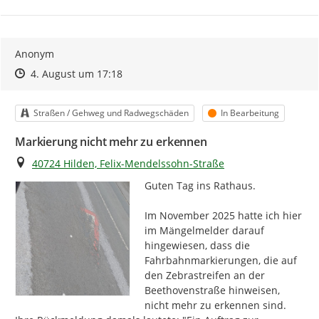
Anonym
Zeitpunkt des Erstellens
Zeitpunkt des Erstellens
Zur Äußerung
4. August um 17:18
Kategorie
Status
Straßen / Gehweg und Radwegschäden
In Bearbeitung
Markierung nicht mehr zu erkennen
Ort
40724 Hilden, Felix-Mendelssohn-Straße
Guten Tag ins Rathaus.

Im November 2025 hatte ich hier 
im Mängelmelder darauf 
hingewiesen, dass die 
Fahrbahnmarkierungen, die auf 
den Zebrastreifen an der 
Beethovenstraße hinweisen, 
nicht mehr zu erkennen sind.
