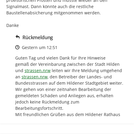
provisorischen Pfosten und müsste wieder an den 
Signalmast. Dann könnte auch die restliche 
Baustellenabsicherung mitgenommen werden.

Danke
Rückmeldung
Zeitpunkt des Erstellens
Gestern um 12:51
Guten Tag und vielen Dank für Ihre Hinweise

gemäß der Vereinbarung zwischen der Stadt Hilden 
http://
und 
strassen.nrw
 leiten wir Ihre Meldung umgehend 
http://
an 
strassen.nrw
, den Betreiber der Landes- und 
Bundesstrassen auf dem Hildener Stadtgebiet weiter. 
Wir gehen von einer zeitnahen Bearbeitung der 
gemeldeten Schäden und Anliegen aus, erhalten 
jedoch keine Rückmeldung zum 
Bearbeitungsfortschritt.

Mit freundlichen Grüßen aus dem Hildener Rathaus