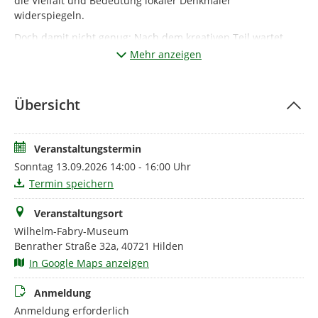
die Vielfalt und Bedeutung lokaler Denkmäler
widerspiegeln.
Doch damit nicht genug: Nach dem kreativen Teil wartet
eine kulinarische Überraschung. Die individuell gestalteten
Mehr anzeigen
Cups werden mit frisch zubereitetem, duftendem Crumble
aus dem Airfryer befüllt – ein Erlebnis für alle Sinne.
Übersicht
Das Wilhelm-Fabry-Museum lädt Familien herzlich ein,
gemeinsam einen besonderen Tag zu erleben.
Materialbeitrag: 4 € pro Teilnehmer, bar am
Veranstaltungstermin
Veranstaltungstag zu zahlen.
Sonntag 13.09.2026 14:00 - 16:00 Uhr
Die Teilnahme an der Veranstaltung ist kostenfrei.
Termin speichern
Veranstaltungsort
Wilhelm-Fabry-Museum
Benrather Straße 32a, 40721 Hilden
In Google Maps anzeigen
Anmeldung
Anmeldung erforderlich