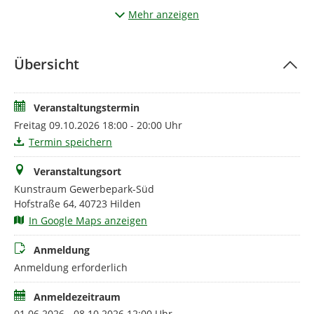
Mehr anzeigen
Lassen Sie sich in die Weinwelt entführen, vergleichen Sie
Stilistiken und Rebsorten und erfahren, wieviel Klima,
Atmosphäre und Kultur man im Wein schmecken kann.
Übersicht
Teilnahme nur mit Anmeldung.
Eintritt: 26 € inkl. Weinverkostung, Brot & Käse
Veranstaltungstermin
Freitag 09.10.2026 18:00 - 20:00 Uhr
Termin speichern
Veranstaltungsort
Kunstraum Gewerbepark-Süd
Hofstraße 64, 40723 Hilden
In Google Maps anzeigen
Anmeldung
Anmeldung erforderlich
Anmeldezeitraum
01.06.2026 - 08.10.2026 12:00 Uhr