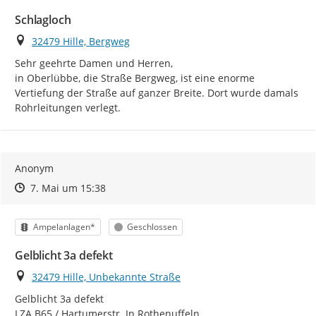
Schlagloch
Ort
32479 Hille, Bergweg
Sehr geehrte Damen und Herren,

in Oberlübbe, die Straße Bergweg, ist eine enorme 
Vertiefung der Straße auf ganzer Breite. Dort wurde damals 
Rohrleitungen verlegt.
Anonym
Zeitpunkt des Erstellens
Zeitpunkt des Erstellens
Zur Äußerung
7. Mai um 15:38
Kategorie
Status
Ampelanlagen*
Geschlossen
Gelblicht 3a defekt
Ort
32479 Hille, Unbekannte Straße
Gelblicht 3a defekt

LZA B65 / Hartumerstr. In Rothenuffeln