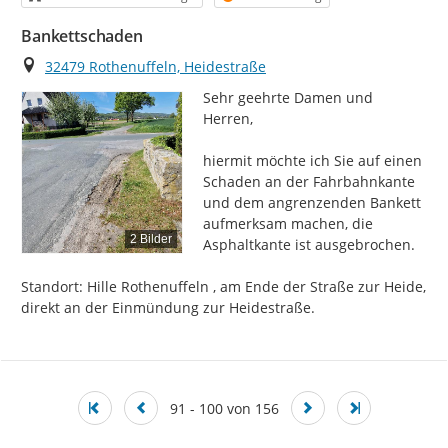
Bankettschaden
Ort
32479 Rothenuffeln, Heidestraße
Sehr geehrte Damen und 
Herren,

​hiermit möchte ich Sie auf einen 
Schaden an der Fahrbahnkante 
und dem angrenzenden Bankett 
aufmerksam machen, die 
2 Bilder
Asphaltkante ist ausgebrochen.

​Standort: Hille Rothenuffeln , am Ende der Straße zur Heide, 
direkt an der Einmündung zur Heidestraße.

91 - 100 von 156