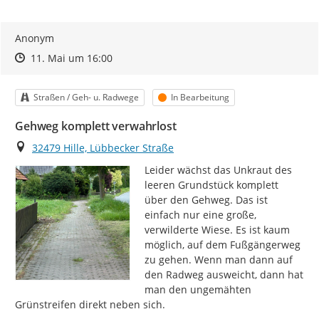
Meldung gespeichert wird.
„Erledigte“ Mängelmeldungen
werden im Online-
Anonym
Mängelmelder sichtbar, wenn das Feld „Alle Filter Löschen“
Zeitpunkt des Erstellens
Zeitpunkt des Erstellens
Zur Äußerung
11. Mai um 16:00
oder „Status“, angeklickt bzw. „Erledigt“ ausgewählt wird. Sie
finden die Auswahl-Felder (Filter) oberhalb der Karte!
Kategorie
Status
Straßen / Geh- u. Radwege
In Bearbeitung
Vielen Dank für Ihre Mithilfe!
Gehweg komplett verwahrlost
Ort
32479 Hille, Lübbecker Straße
Leider wächst das Unkraut des 
leeren Grundstück komplett 
über den Gehweg. Das ist 
einfach nur eine große, 
verwilderte Wiese. Es ist kaum 
möglich, auf dem Fußgängerweg 
zu gehen. Wenn man dann auf 
den Radweg ausweicht, dann hat 
man den ungemähten 
Grünstreifen direkt neben sich.