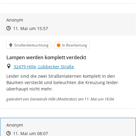
Anonym
Zeitpunkt des Erstellens
Zeitpunkt des Erstellens
Zur Äußerung
11. Mai um 15:57
Kategorie
Status
Straßenbeleuchtung
In Bearbeitung
Lampen werden komplett verdeckt
Ort
32479 Hille, Lübbecker Straße
Leider sind die zwei Straßenlaternen komplett in den 
Bäumen versteckt und beleuchten die Kreuzung leider 
überhaupt nicht mehr.
geändert von
Gemeinde Hille (Moderator)
am 11. Mai um 16:04
Anonym
Zeitpunkt des Erstellens
Zeitpunkt des Erstellens
Zur Äußerung
11. Mai um 08:07