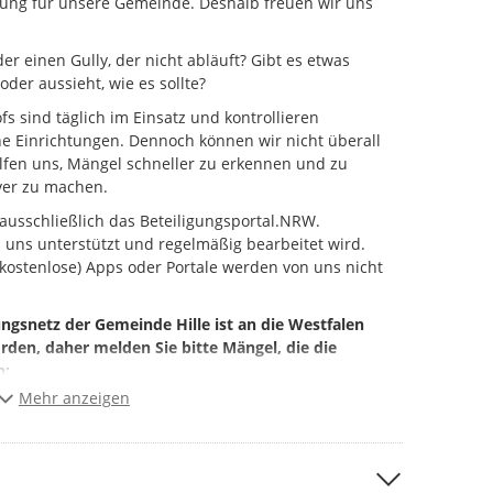
ung für unsere Gemeinde. Deshalb freuen wir uns
er einen Gully, der nicht abläuft? Gibt es etwas
oder aussieht, wie es sollte?
 sind täglich im Einsatz und kontrollieren
he Einrichtungen. Dennoch können wir nicht überall
helfen uns, Mängel schneller zu erkennen und zu
iver zu machen.
 ausschließlich das Beteiligungsportal.NRW.
on uns unterstützt und regelmäßig bearbeitet wird.
kostenlose) Apps oder Portale werden von uns nicht
snetz der Gemeinde Hille ist an die Westfalen
en, daher melden Sie bitte Mängel, die die
an:
Mehr anzeigen
r.com
nergie.com