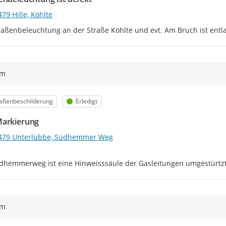
79 Hille, Köhlte
raßenbeleuchtung an der Straße Köhlte und evt. Am Bruch ist entl
ym
egorie
Status
aßenbeschilderung
Erledigt
arkierung
479 Unterlübbe, Südhemmer Weg
hemmerweg ist eine Hinweisssäule der Gasleitungen umgestürtzt.  
ym