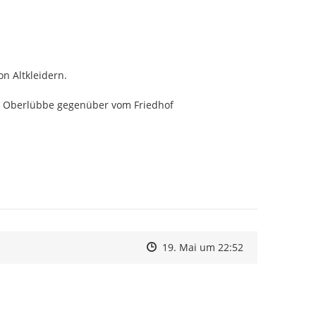
 Altkleidern.

lle Oberlübbe gegenüber vom Friedhof
Zeitpunkt des Erstellens
Zeitpunkt des Erstellens
Zur Äußerung
19. Mai um 22:52