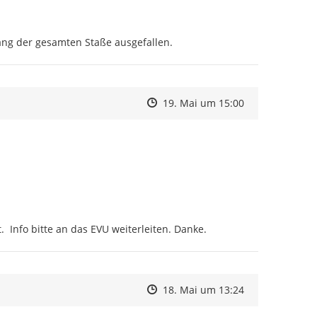
ang der gesamten Staße ausgefallen.
Zeitpunkt des Erstellens
Zeitpunkt des Erstellens
Zur Äußerung
19. Mai um 15:00
Info bitte an das EVU weiterleiten. Danke.
Zeitpunkt des Erstellens
Zeitpunkt des Erstellens
Zur Äußerung
18. Mai um 13:24