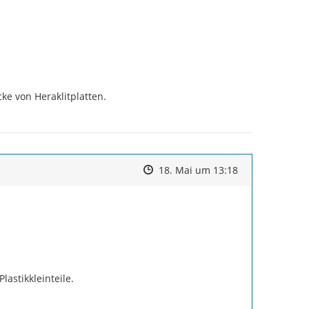
 von Heraklitplatten.

Zeitpunkt des Erstellens
Zeitpunkt des Erstellens
Zur Äußerung
18. Mai um 13:18
stikkleinteile.
