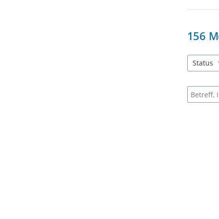
156
M
Status
4 Einträg
Suche na