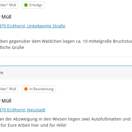
egorie
Status
lder" Müll
Erledigt
r Müll
479 Eickhorst, Unbekannte Straße
ben gegenüber dem Wäldchen liegen ca. 10 mittelgroße Bruchstücke
liche Grüße
ym
egorie
Status
lder" Müll
In Bearbeitung
r Müll
479 Eickhorst, Neustadt
 an der Abzweigung in den Wiesen liegen zwei Autofußmatten und Pla
für Eure Arbeit hier und für Hille!