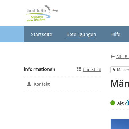
Portalnavigation
Startseite
Beteiligungen
Hilfe
Alle B
Informationen
Übersicht
Meldev
Män
Kontakt
Status
Z
Aktiv