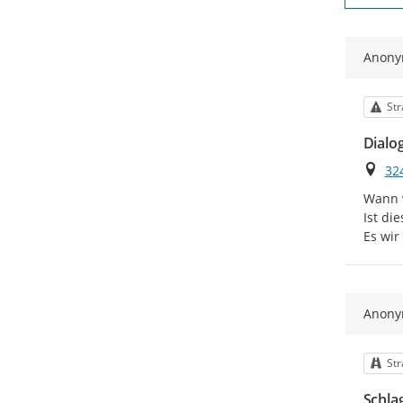
Anon
Kat
Str
Dialo
Ort
32
Wann w
Ist die
Es wir
Anon
Kat
Str
Schla