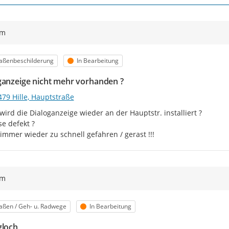
ym
egorie
Status
aßenbeschilderung
In Bearbeitung
ganzeige nicht mehr vorhanden ?
479 Hille, Hauptstraße
ird die Dialoganzeige wieder an der Hauptstr. installiert ?

se defekt ?

 immer wieder zu schnell gefahren / gerast !!!
ym
egorie
Status
aßen / Geh- u. Radwege
In Bearbeitung
gloch