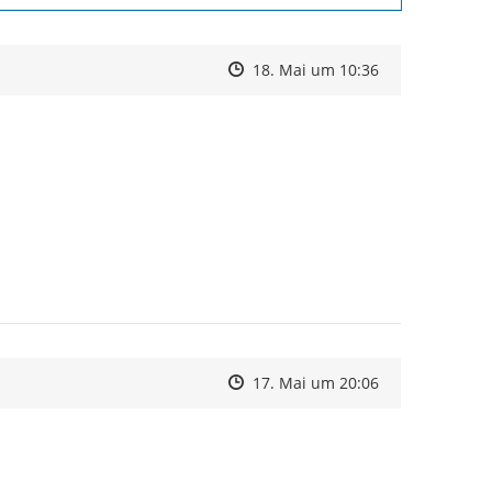
Zeitpunkt des Erstellens
Zeitpunkt des Erstellens
Zur Äußerung
18. Mai um 10:36
Zeitpunkt des Erstellens
Zeitpunkt des Erstellens
Zur Äußerung
17. Mai um 20:06