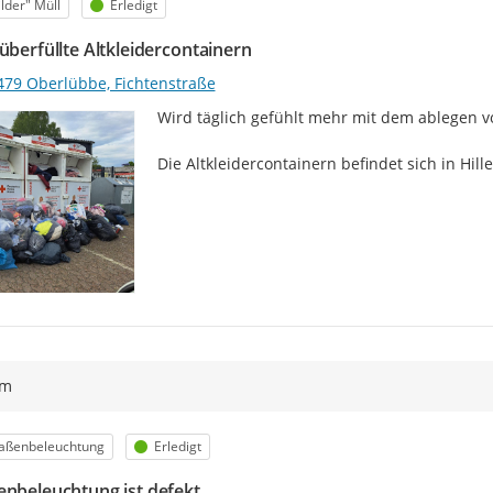
egorie
Status
lder" Müll
Erledigt
überfüllte Altkleidercontainern
479 Oberlübbe, Fichtenstraße
Wird täglich gefühlt mehr mit dem ablegen von
Die Altkleidercontainern befindet sich in Hi
ym
egorie
Status
raßenbeleuchtung
Erledigt
enbeleuchtung ist defekt