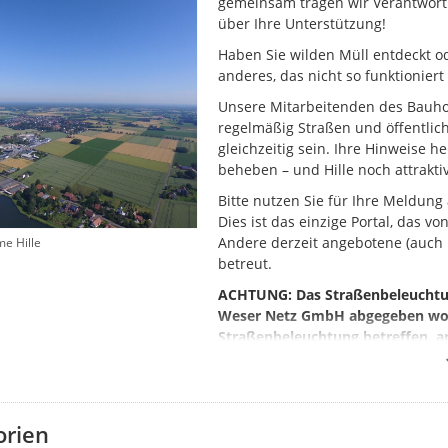
gemeinsam tragen wir Verantwort
über Ihre Unterstützung!
Haben Sie wilden Müll entdeckt od
anderes, das nicht so funktioniert 
Unsere Mitarbeitenden des Bauhofs
regelmäßig Straßen und öffentlic
gleichzeitig sein. Ihre Hinweise 
beheben – und Hille noch attrakt
Bitte nutzen Sie für Ihre Meldung
Dies ist das einzige Portal, das v
Andere derzeit angebotene (auch 
e Hille
betreut.
ACHTUNG: Das Straßenbeleuchtung
Weser Netz GmbH abgegeben word
Straßenbeleuchtung betreffen, 
Störungshotline
05251 202 0304
Protected link to westfalenwese
orien
Mail:
strassenbeleuchtung@ww-e