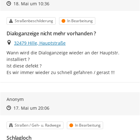
Zeitpunkt des Erstellens
Zeitpunkt des Erstellens
Zur Äußerung
18. Mai um 10:36
Kategorie
Status
Straßenbeschilderung
In Bearbeitung
Dialoganzeige nicht mehr vorhanden ?
Ort
32479 Hille, Hauptstraße
Wann wird die Dialoganzeige wieder an der Hauptstr. 
installiert ?

Ist diese defekt ?

Es wir immer wieder zu schnell gefahren / gerast !!!
Anonym
Zeitpunkt des Erstellens
Zeitpunkt des Erstellens
Zur Äußerung
17. Mai um 20:06
Kategorie
Status
Straßen / Geh- u. Radwege
In Bearbeitung
Schlagloch