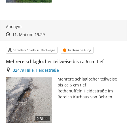
Anonym
Zeitpunkt des Erstellens
Zeitpunkt des Erstellens
Zur Äußerung
11. Mai um 19:29
Kategorie
Status
Straßen / Geh- u. Radwege
In Bearbeitung
Mehrere schlaglöcher teilweise bis ca 6 cm tief
Ort
32479 Hille, Heidestraße
Mehrere schlaglöcher teilweise 
bis ca 6 cm tief

Rothenuffeln Heidestraße im 
Bereich Kurhaus von Behren
2 Bilder