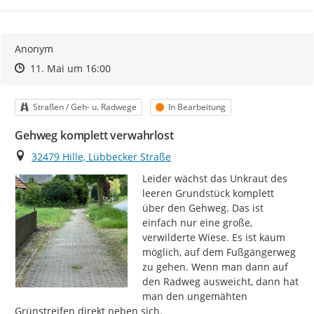
Anonym
Zeitpunkt des Erstellens
Zeitpunkt des Erstellens
Zur Äußerung
11. Mai um 16:00
Kategorie
Status
Straßen / Geh- u. Radwege
In Bearbeitung
Gehweg komplett verwahrlost
Ort
32479 Hille, Lübbecker Straße
Leider wächst das Unkraut des 
leeren Grundstück komplett 
über den Gehweg. Das ist 
einfach nur eine große, 
verwilderte Wiese. Es ist kaum 
möglich, auf dem Fußgängerweg 
zu gehen. Wenn man dann auf 
den Radweg ausweicht, dann hat 
man den ungemähten 
Grünstreifen direkt neben sich.