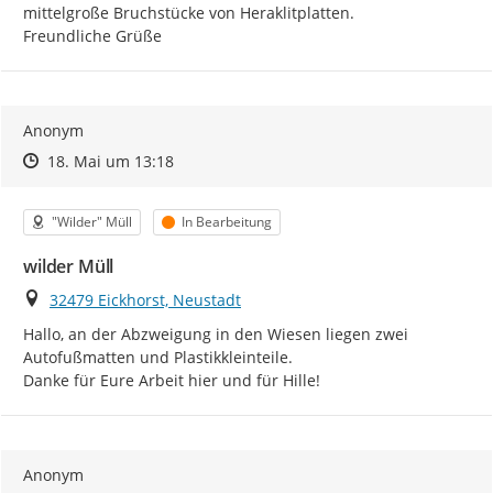
mittelgroße Bruchstücke von Heraklitplatten.

Freundliche Grüße
Anonym
Zeitpunkt des Erstellens
Zeitpunkt des Erstellens
Zur Äußerung
18. Mai um 13:18
Kategorie
Status
"Wilder" Müll
In Bearbeitung
wilder Müll
Ort
32479 Eickhorst, Neustadt
Hallo, an der Abzweigung in den Wiesen liegen zwei 
Autofußmatten und Plastikkleinteile.

Danke für Eure Arbeit hier und für Hille!
Anonym