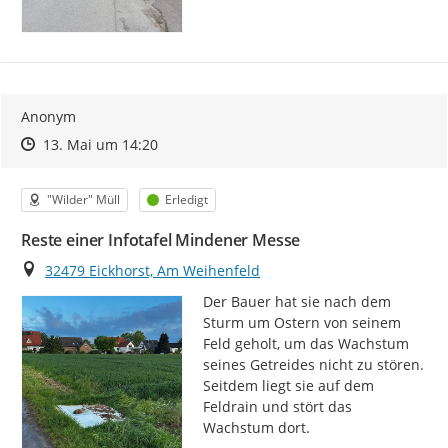
Anonym
Zeitpunkt des Erstellens
Zeitpunkt des Erstellens
Zur Äußerung
13. Mai um 14:20
Kategorie
Status
"Wilder" Müll
Erledigt
Reste einer Infotafel Mindener Messe
Ort
32479 Eickhorst, Am Weihenfeld
Der Bauer hat sie nach dem 
Sturm um Ostern von seinem 
Feld geholt, um das Wachstum 
seines Getreides nicht zu stören. 
Seitdem liegt sie auf dem 
Feldrain und stört das 
Wachstum dort.