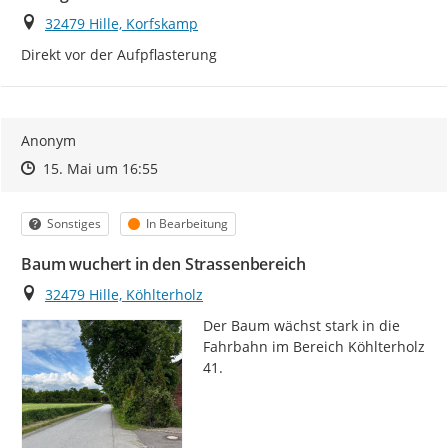
Ort
32479 Hille, Korfskamp
Direkt vor der Aufpflasterung
Anonym
Zeitpunkt des Erstellens
Zeitpunkt des Erstellens
Zur Äußerung
15. Mai um 16:55
Kategorie
Status
Sonstiges
In Bearbeitung
Baum wuchert in den Strassenbereich
Ort
32479 Hille, Köhlterholz
Der Baum wächst stark in die 
Fahrbahn im Bereich Köhlterholz 
41.