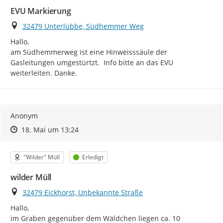
EVU Markierung
Ort
32479 Unterlübbe, Südhemmer Weg
Hallo,

am Südhemmerweg ist eine Hinweisssäule der 
Gasleitungen umgestürtzt.  Info bitte an das EVU 
weiterleiten. Danke.
Anonym
Zeitpunkt des Erstellens
Zeitpunkt des Erstellens
Zur Äußerung
18. Mai um 13:24
Kategorie
Status
"Wilder" Müll
Erledigt
wilder Müll
Ort
32479 Eickhorst, Unbekannte Straße
Hallo,

im Graben gegenüber dem Wäldchen liegen ca. 10 