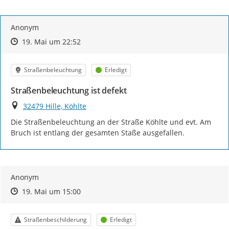
Meldung gespeichert wird.
„Erledigte“ Mängelmeldungen
werden im Online-
Anonym
Mängelmelder sichtbar, wenn das Feld „Alle Filter Löschen“
Zeitpunkt des Erstellens
Zeitpunkt des Erstellens
Zur Äußerung
19. Mai um 22:52
oder „Status“, angeklickt bzw. „Erledigt“ ausgewählt wird. Sie
finden die Auswahl-Felder (Filter) oberhalb der Karte!
Kategorie
Status
Straßenbeleuchtung
Erledigt
Vielen Dank für Ihre Mithilfe!
Straßenbeleuchtung ist defekt
Ort
32479 Hille, Köhlte
Die Straßenbeleuchtung an der Straße Köhlte und evt. Am 
Bruch ist entlang der gesamten Staße ausgefallen.
Anonym
Zeitpunkt des Erstellens
Zeitpunkt des Erstellens
Zur Äußerung
19. Mai um 15:00
Kategorie
Status
Straßenbeschilderung
Erledigt