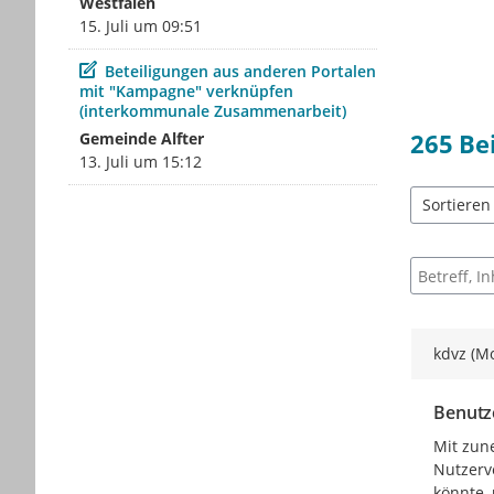
Westfalen
15. Juli um 09:51
Beitrag
Beteiligungen aus anderen Portalen
mit "Kampagne" verknüpfen
(interkommunale Zusammenarbeit)
265
Be
Gemeinde Alfter
13. Juli um 15:12
Sortieren
5 Einträge 
Suche nac
kdvz (M
Benutze
Mit zun
Nutzerve
könnte,