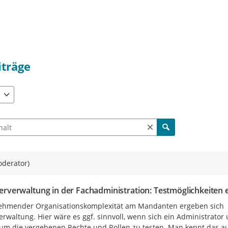
iträge
verfügbar. Benutzen Sie "Pfeiltaste oben" und "Pfeiltaste unten" z
h Beiträgen und Kommentaren
oderator)
rverwaltung in der Fachadministration: Testmöglichkeiten e
ehmender Organisationskomplexität am Mandanten ergeben sich  
rwaltung. Hier wäre es ggf. sinnvoll, wenn sich ein Administrator 
 um die vergebenen Rechte und Rollen zu testen. Man kennt das au