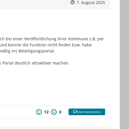
Zeitpunkt des Erstellens
Zeitpunkt des Erstellens
Zur Äußeru
7. August 2025
h bei einer Veröffentlichung ihrer Kommune z.B. per 
und konnte die Funktion nicht finden bzw. habe 
ßig ins Beteiligungsportal.

Portal deutlich attraktiver machen.

12
0
Kommentieren