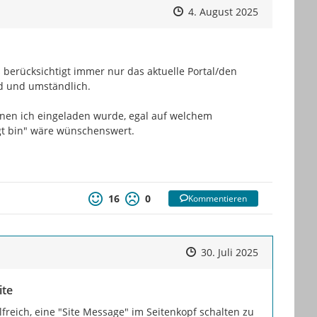
Zeitpunkt des Erstellens
Zeitpunkt des Erstellens
Zur Äußeru
4. August 2025
berücksichtigt immer nur das aktuelle Portal/den 
d und umständlich.

nen ich eingeladen wurde, egal auf welchem 
t bin" wäre wünschenswert.

16
0
Kommentieren
Zeitpunkt des Erstellens
Zeitpunkt des Erstellens
Zur Äußeru
30. Juli 2025
ite
freich, eine "Site Message" im Seitenkopf schalten zu 