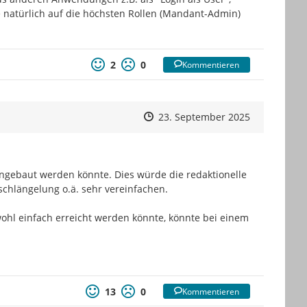
 natürlich auf die höchsten Rollen (Mandant-Admin) 
2
0
Kommentieren
Zeitpunkt des Erstellens
Zeitpunkt des Erstellens
Zur Äußeru
23. September 2025
ngebaut werden könnte. Dies würde die redaktionelle 
chlängelung o.ä. sehr vereinfachen.

ohl einfach erreicht werden könnte, könnte bei einem 
13
0
Kommentieren