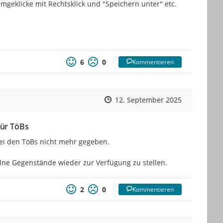
eklicke mit Rechtsklick und "Speichern unter" etc. 
6
0
Kommentieren
Zeitpunkt des Erstellens
Zeitpunkt des Erstellens
Zur Äußeru
12. September 2025
ür TöBs
ei den TöBs nicht mehr gegeben.

lne Gegenstände wieder zur Verfügung zu stellen.
2
0
Kommentieren