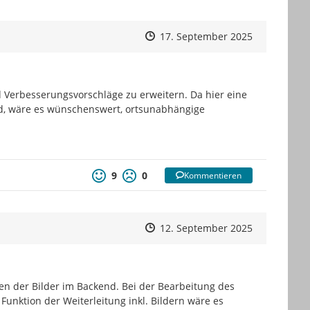
Zeitpunkt des Erstellens
Zeitpunkt des Erstellens
Zur Äußeru
17. September 2025
erbesserungsvorschläge zu erweitern. Da hier eine 
d, wäre es wünschenswert, ortsunabhängige 
9
0
Kommentieren
Zeitpunkt des Erstellens
Zeitpunkt des Erstellens
Zur Äußeru
12. September 2025
n der Bilder im Backend. Bei der Bearbeitung des 
unktion der Weiterleitung inkl. Bildern wäre es 