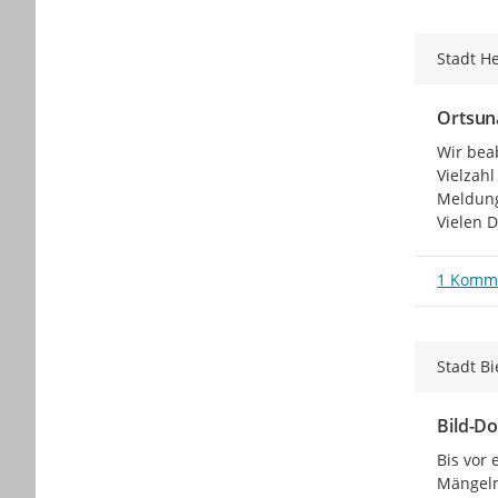
Stadt H
Ortsun
Wir bea
Vielzah
Meldung
Vielen 
1 Komm
Stadt Bi
Bild-D
Bis vor
Mängelme