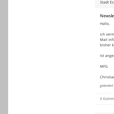
Stadt E
Newslet
Hallo,

ich ver
Mail in
bisher 
Ist ange
MFG

Christi
geändert
0 Komm