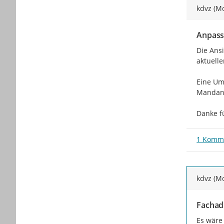
kdvz (M
Anpassu
Die Ans
aktuell
Eine Um
Mandant
Danke f
1 Komm
kdvz (M
Fachad
Es wäre 