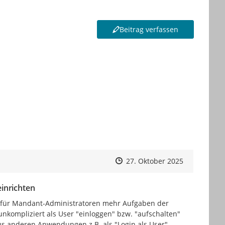
Beitrag verfassen
um Navigieren.
Zeitpunkt des Erstellens
Zeitpunkt des Erstellens
Zur Äußeru
27. Oktober 2025
inrichten
für Mandant-Administratoren mehr Aufgaben der 
unkompliziert als User "einloggen" bzw. "aufschalten" 
s anderen Anwendungen z.B. als "Login als User", 