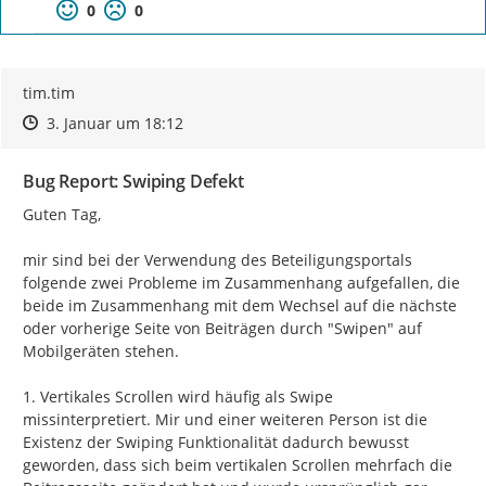
0
0
tim.tim
Zeitpunkt des Erstellens
Zeitpunkt des Erstellens
Zur Äußerung
3. Januar um 18:12
Bug Report: Swiping Defekt
Guten Tag,

mir sind bei der Verwendung des Beteiligungsportals 
folgende zwei Probleme im Zusammenhang aufgefallen, die 
beide im Zusammenhang mit dem Wechsel auf die nächste 
oder vorherige Seite von Beiträgen durch "Swipen" auf 
Mobilgeräten stehen.

1. Vertikales Scrollen wird häufig als Swipe 
missinterpretiert. Mir und einer weiteren Person ist die 
Existenz der Swiping Funktionalität dadurch bewusst 
geworden, dass sich beim vertikalen Scrollen mehrfach die 