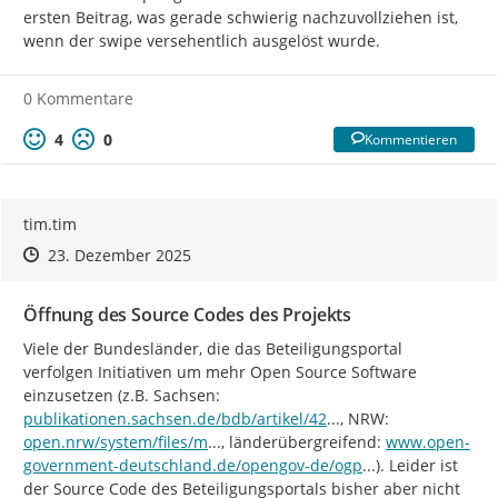
ersten Beitrag, was gerade schwierig nachzuvollziehen ist, 
wenn der swipe versehentlich ausgelöst wurde.
0 Kommentare
4
0
Kommentieren
tim.tim
Zeitpunkt des Erstellens
Zeitpunkt des Erstellens
Zur Äußerung
23. Dezember 2025
Öffnung des Source Codes des Projekts
Viele der Bundesländer, die das Beteiligungsportal 
verfolgen Initiativen um mehr Open Source Software 
https://
einzusetzen (z.B. Sachsen: 
495
https://
publikationen.sachsen.de/bdb/artikel/42
...
, NRW: 
edia/document/file/opennrwt1web.pdf
https://
open.nrw/system/files/m
...
, länderübergreifend: 
www.open-
/aktionsplaene-un
government-deutschland.de/opengov-de/ogp
...
). Leider ist 
der Source Code des Beteiligungsportals bisher aber nicht 