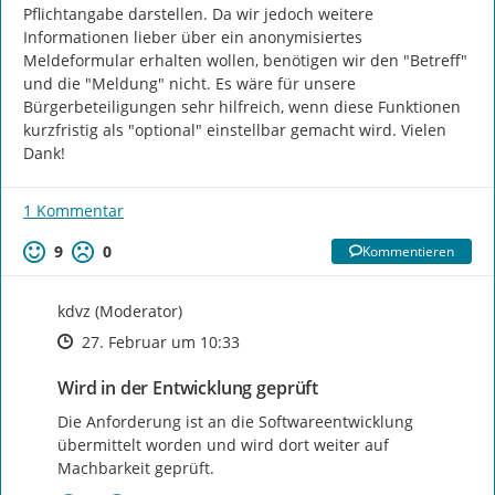
Pflichtangabe darstellen. Da wir jedoch weitere 
Informationen lieber über ein anonymisiertes 
Meldeformular erhalten wollen, benötigen wir den "Betreff" 
und die "Meldung" nicht. Es wäre für unsere 
Bürgerbeteiligungen sehr hilfreich, wenn diese Funktionen 
kurzfristig als "optional" einstellbar gemacht wird. Vielen 
Dank!
1 Kommentar
9
0
Kommentieren
kdvz (Moderator)
Zeitpunkt des Erstellens
Zeitpunkt des Erstellens
Zur Äußerung
27. Februar um 10:33
Wird in der Entwicklung geprüft
Die Anforderung ist an die Softwareentwicklung 
übermittelt worden und wird dort weiter auf 
Machbarkeit geprüft.