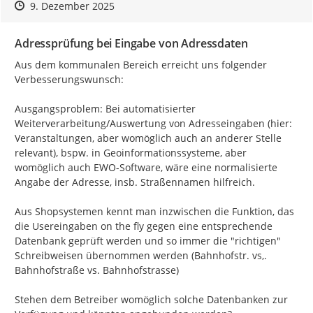
Zeitpunkt des Erstellens
Zeitpunkt des Erstellens
Zur Äußerung
9. Dezember 2025
Adressprüfung bei Eingabe von Adressdaten
Aus dem kommunalen Bereich erreicht uns folgender 
Verbesserungswunsch:

Ausgangsproblem: Bei automatisierter 
Weiterverarbeitung/Auswertung von Adresseingaben (hier: 
Veranstaltungen, aber womöglich auch an anderer Stelle 
relevant), bspw. in Geoinformationssysteme, aber 
womöglich auch EWO-Software, wäre eine normalisierte 
Angabe der Adresse, insb. Straßennamen hilfreich.

Aus Shopsystemen kennt man inzwischen die Funktion, das 
die Usereingaben on the fly gegen eine entsprechende 
Datenbank geprüft werden und so immer die "richtigen" 
Schreibweisen übernommen werden (Bahnhofstr. vs,. 
Bahnhofstraße vs. Bahnhofstrasse)

Stehen dem Betreiber womöglich solche Datenbanken zur 