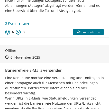
nicht nur Anmeldungen (Zusagen), sondern auch 
Ablehnungen (Absagen) abgefragt werden können und es 
eine Übersicht über die Zu- und Absagen gibt.
3 Kommentare
6
0
Kommentieren
Offline
Zeitpunkt des Erstellens
Zeitpunkt des Erstellens
Zur Äußerung
6. November 2025
Barrierefreie E-Mails versenden
Eine Kommune möchte eine Veranstaltung und Umfragen in 
einer Kampagne auch für Menschen mit Behinderungen 
durchführen. Barrierefreie Interaktionen sind hier 
besonders wichtig.

Wenn URLs in E-Mails, wie Statusmeldungen, versendet 
werden, ist die barrierefreie Nutzung der URLs/Links nicht 
gegeben, da die Bestimmung eines Anzeigetexts als auch 