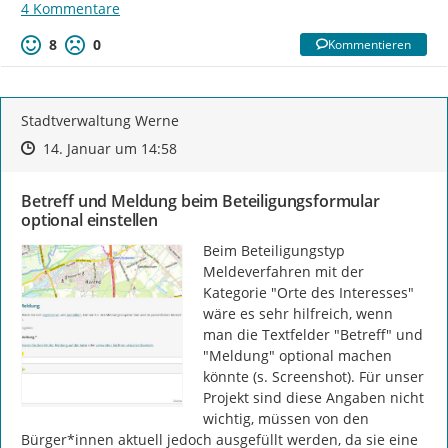
4 Kommentare
8
0
Kommentieren
Stadtverwaltung Werne
Zeitpunkt des Erstellens
Zeitpunkt des Erstellens
Zur Äußerung
14. Januar um 14:58
Betreff und Meldung beim Beteiligungsformular
optional einstellen
Beim Beteiligungstyp 
Meldeverfahren mit der 
Kategorie "Orte des Interesses" 
wäre es sehr hilfreich, wenn 
man die Textfelder "Betreff" und 
"Meldung" optional machen 
könnte (s. Screenshot). Für unser 
Projekt sind diese Angaben nicht 
wichtig, müssen von den 
Bürger*innen aktuell jedoch ausgefüllt werden, da sie eine 