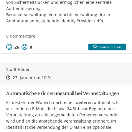
von Sicherheitslücken und ermöglichen eine zentrale 
Authentifizierung.

Benutzerverwaltung: Vereinfachte Verwaltung durch 
Anbindung an bestehende Identity Provider (IdP).
0 Kommentare
26
0
Kommentieren
Stadt Hilden
Zeitpunkt des Erstellens
Zeitpunkt des Erstellens
Zur Äußerung
23. Januar um 10:01
Automatische Erinnerungsmail bei Veranstaltungen
Es besteht der Wunsch nach einer weiteren automatisch 
versendeten E-Mail, die bspw. 24 Std. vor Beginn einer 
Veranstaltung an alle angemeldeten Personen versendet 
wird und an die anstehende Veranstaltung erinnert. Im 
Idealfall ist die Versendung der E-Mail eine optionale 