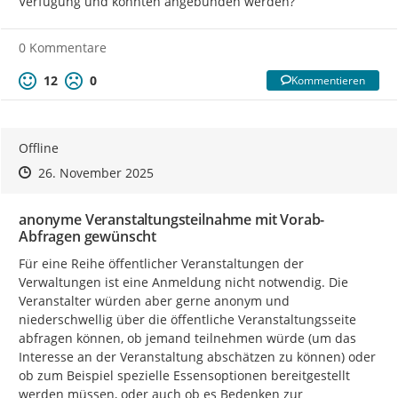
Verfügung und könnten angebunden werden?
0 Kommentare
12
0
Kommentieren
Offline
Zeitpunkt des Erstellens
Zeitpunkt des Erstellens
Zur Äußerung
26. November 2025
anonyme Veranstaltungsteilnahme mit Vorab-
Abfragen gewünscht
Für eine Reihe öffentlicher Veranstaltungen der 
Verwaltungen ist eine Anmeldung nicht notwendig. Die 
Veranstalter würden aber gerne anonym und 
niederschwellig über die öffentliche Veranstaltungsseite 
abfragen können, ob jemand teilnehmen würde (um das 
Interesse an der Veranstaltung abschätzen zu können) oder 
ob zum Beispiel spezielle Essensoptionen bereitgestellt 
werden müssen, oder auch ob es Bedenken zur 