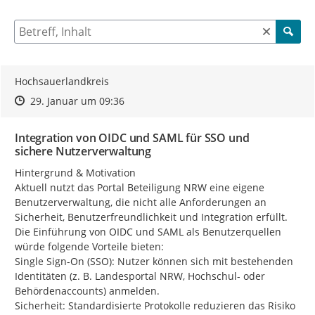
5 Einträge verfügbar. Benutzen Sie "Pfeiltaste oben" und "Pfeil
Suche nach Beiträgen und Kommentaren
Hochsauerlandkreis
Zeitpunkt des Erstellens
Zeitpunkt des Erstellens
Zur Äußerung
29. Januar um 09:36
Integration von OIDC und SAML für SSO und
sichere Nutzerverwaltung
Hintergrund & Motivation

Aktuell nutzt das Portal Beteiligung NRW eine eigene 
Benutzerverwaltung, die nicht alle Anforderungen an 
Sicherheit, Benutzerfreundlichkeit und Integration erfüllt. 
Die Einführung von OIDC und SAML als Benutzerquellen 
würde folgende Vorteile bieten:

Single Sign-On (SSO): Nutzer können sich mit bestehenden 
Identitäten (z. B. Landesportal NRW, Hochschul- oder 
Behördenaccounts) anmelden.

Sicherheit: Standardisierte Protokolle reduzieren das Risiko 