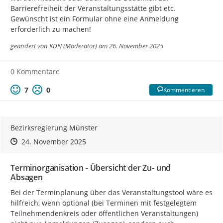
Barrierefreiheit der Veranstaltungsstätte gibt etc.

Gewünscht ist ein Formular ohne eine Anmeldung 
erforderlich zu machen!
geändert von
KDN (Moderator)
am 26. November 2025
0 Kommentare
7
0
Kommentieren
Bezirksregierung Münster
Zeitpunkt des Erstellens
Zeitpunkt des Erstellens
Zur Äußerung
24. November 2025
Terminorganisation - Übersicht der Zu- und
Absagen
Bei der Terminplanung über das Veranstaltungstool wäre es 
hilfreich, wenn optional (bei Terminen mit festgelegtem 
Teilnehmendenkreis oder öffentlichen Veranstaltungen) 