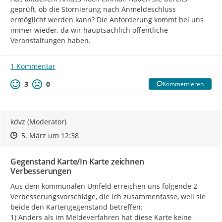
geprüft, ob die Stornierung nach Anmeldeschluss 
ermöglicht werden kann? Die Anforderung kommt bei uns 
immer wieder, da wir hauptsächlich öffentliche 
Veranstaltungen haben.
1 Kommentar
3
0
Kommentieren
kdvz (Moderator)
Zeitpunkt des Erstellens
Zeitpunkt des Erstellens
Zur Äußerung
5. März um 12:38
Gegenstand Karte/In Karte zeichnen
Verbesserungen
Aus dem kommunalen Umfeld erreichen uns folgende 2 
Verbesserungsvorschläge, die ich zusammenfasse, weil sie 
beide den Kartengegenstand betreffen:

1) Anders als im Meldeverfahren hat diese Karte keine 