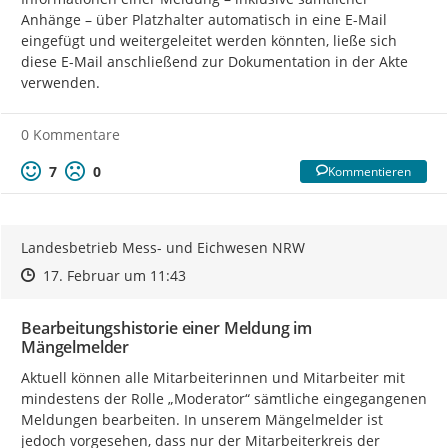
Anhänge – über Platzhalter automatisch in eine E-Mail 
eingefügt und weitergeleitet werden könnten, ließe sich 
diese E-Mail anschließend zur Dokumentation in der Akte 
verwenden.
0 Kommentare
7
0
Kommentieren
Landesbetrieb Mess- und Eichwesen NRW
Zeitpunkt des Erstellens
Zeitpunkt des Erstellens
Zur Äußerung
17. Februar um 11:43
Bearbeitungshistorie einer Meldung im
Mängelmelder
Aktuell können alle Mitarbeiterinnen und Mitarbeiter mit 
mindestens der Rolle „Moderator“ sämtliche eingegangenen 
Meldungen bearbeiten. In unserem Mängelmelder ist 
jedoch vorgesehen, dass nur der Mitarbeiterkreis der 