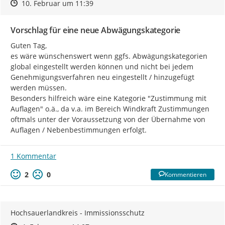
Zeitpunkt des Erstellens
Zeitpunkt des Erstellens
Zur Äußerung
10. Februar um 11:39
Vorschlag für eine neue Abwägungskategorie
Guten Tag,

es wäre wünschenswert wenn ggfs. Abwägungskategorien 
global eingestellt werden können und nicht bei jedem 
Genehmigungsverfahren neu eingestellt / hinzugefügt 
werden müssen.

Besonders hilfreich wäre eine Kategorie "Zustimmung mit 
Auflagen" o.ä., da v.a. im Bereich Windkraft Zustimmungen 
oftmals unter der Voraussetzung von der Übernahme von 
Auflagen / Nebenbestimmungen erfolgt.
1 Kommentar
2
0
Kommentieren
Hochsauerlandkreis - Immissionsschutz