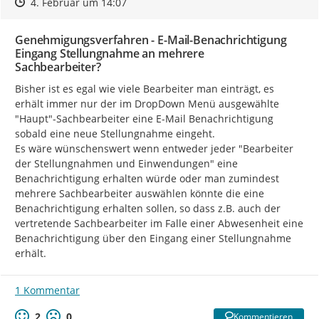
Zeitpunkt des Erstellens
Zeitpunkt des Erstellens
Zur Äußerung
4. Februar um 14:07
Genehmigungsverfahren - E-Mail-Benachrichtigung
Eingang Stellungnahme an mehrere
Sachbearbeiter?
Bisher ist es egal wie viele Bearbeiter man einträgt, es 
erhält immer nur der im DropDown Menü ausgewählte 
"Haupt"-Sachbearbeiter eine E-Mail Benachrichtigung 
sobald eine neue Stellungnahme eingeht.

Es wäre wünschenswert wenn entweder jeder "Bearbeiter 
der Stellungnahmen und Einwendungen" eine 
Benachrichtigung erhalten würde oder man zumindest 
mehrere Sachbearbeiter auswählen könnte die eine 
Benachrichtigung erhalten sollen, so dass z.B. auch der 
vertretende Sachbearbeiter im Falle einer Abwesenheit eine 
Benachrichtigung über den Eingang einer Stellungnahme 
erhält.
1 Kommentar
2
0
Kommentieren