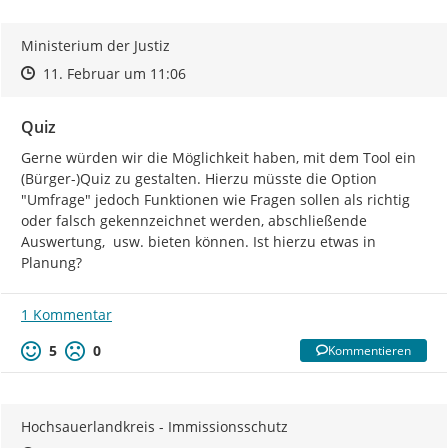
Ministerium der Justiz
Zeitpunkt des Erstellens
Zeitpunkt des Erstellens
Zur Äußerung
11. Februar um 11:06
Quiz
Gerne würden wir die Möglichkeit haben, mit dem Tool ein 
(Bürger-)Quiz zu gestalten. Hierzu müsste die Option 
"Umfrage" jedoch Funktionen wie Fragen sollen als richtig 
oder falsch gekennzeichnet werden, abschließende 
Auswertung,  usw. bieten können. Ist hierzu etwas in 
Planung?
1 Kommentar
5
0
Kommentieren
Hochsauerlandkreis - Immissionsschutz