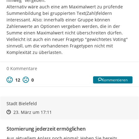
hinweg" vergeben.

Alternativ wäre auch eine am Maximalwert zu prüfende 
Summenbildung bei gruppierten Text(Zahl)feldern 
interessant. Also: innerhalb einer Gruppe können 
Zahlenwerte an Optionen vergeben werden, die in der 
Summe einen Maximalwert nicht überschreiten dürfen.

Vielleicht ist auch ein neuer Fragetyp "gewichtetes Voting" 
sinnvoll, um die vorhandenen Fragetypen nicht mit 
Komplexität zu überlasten.
0 Kommentare
12
0
Kommentieren
Stadt Bielefeld
Zeitpunkt des Erstellens
Zeitpunkt des Erstellens
Zur Äußerung
23. März um 17:11
Stornierung jederzeit ermöglichen
Aus aktuellem Anlass noch einmal: Haben Sie bereits 