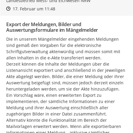
Landesbetrieb Mess- und Eichwesen NRW
Zeitpunkt des Erstellens
Zeitpunkt des Erstellens
Zur Äußerung
17. Februar um 11:48
Export der Meldungen, Bilder und
Auswertungsformulare im Mängelmelder
Die in unserem Mängelmelder eingehenden Meldungen 
sind gemäß den Vorgaben für die elektronische 
Schriftgutverwaltung aktenwürdig und müssen somit mit 
allen Inhalten in die e-Akte transferiert werden.

Derzeit können die Inhalte der Meldungen über die 
Listenansicht exportiert und anschließend in der jeweiligen 
Akte abgelegt werden. Bilder, die einer Meldung oder ihrer 
Auswertung beigefügt sind, müssen jedoch derzeit einzeln 
heruntergeladen werden, um sie der Akte hinzuzufügen.

Ein Vorschlag wäre, einen erweiterten Export zu 
implementieren, der sämtliche Informationen zu einer 
Meldung und ihrer Auswertung einschließlich aller 
zugehörigen Bilder in einer Datei zusammenführt.

Alternativ könnte die Funktionalität im Bereich der 
Mailvorlagen erweitert werden. Wenn alle exportierbaren 
Informationen einer Meldung – inklusive sämtlicher 