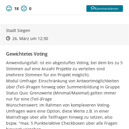
18
0
Kommentieren
Stadt Siegen
Zeitpunkt des Erstellens
Zeitpunkt des Erstellens
Zur Äußerung
26. März um 12:30
Gewichtetes Voting
Anwendungsfall: ist ein abgestuftes Voting, bei dem bis zu 5 
Stimmen auf eine Anzahl Projekte zu verteilen sind 
(mehrere Stimmen für ein Projekt möglich).

Modul Umfrage: Einschränkung von Antwortmöglichkeiten 
über (Teil-)Fragen hinweg oder Summenbildung in Gruppe

Status Quo: Grenzwerte (Minimal/Maximal) gelten immer 
nur für eine (Teil-)Frage

Wünschenswert: im Rahmen von komplexeren Voting-
Umfragen wäre eine Option, diese Werte z.B. in einer 
Matrixfrage über alle Teilfragen hinweg zu setzen, also 
bspw. "max. 5 Punkte/aktive Checkboxen über alle Fragen 