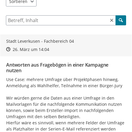
Sortieren
5 Einträge verfügbar. Benutzen Sie "Pfeiltaste oben" und "Pfeil
Suche nach Beiträgen und Kommentaren
Stadt Leverkusen - Fachbereich 04
Zeitpunkt des Erstellens
Zeitpunkt des Erstellens
Zur Äußerung
26. März um 14:04
Antworten aus Fragebögen in einer Kampagne
nutzen
Use Case: mehrere Umfrage über Projektphasen hinweg, 
Anmeldung als Wahlhelfer, Teilnahme in einer Bürger-Jury

Wir würden gerne die Daten aus einer Umfrage in den 
Mailvorlagen für die nachfolgende Kommunikation nutzen 
können, sowie beim Ersteller-Import in nachfolgenden 
Umfragen mit den selben Beteiligten.

Hierfür wäre es sinnvoll, wenn mehrere Felder der Umfrage 
als Platzhalter in der Serien-E-Mail referenziert werden 