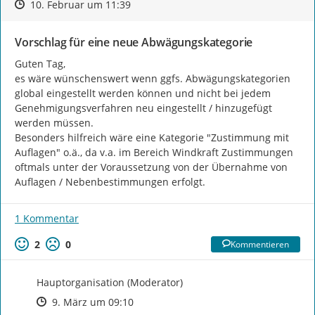
Zeitpunkt des Erstellens
Zeitpunkt des Erstellens
Zur Äußerung
10. Februar um 11:39
Vorschlag für eine neue Abwägungskategorie
Guten Tag,

es wäre wünschenswert wenn ggfs. Abwägungskategorien 
global eingestellt werden können und nicht bei jedem 
Genehmigungsverfahren neu eingestellt / hinzugefügt 
werden müssen.

Besonders hilfreich wäre eine Kategorie "Zustimmung mit 
Auflagen" o.ä., da v.a. im Bereich Windkraft Zustimmungen 
oftmals unter der Voraussetzung von der Übernahme von 
Auflagen / Nebenbestimmungen erfolgt.
1 Kommentar
2
0
Kommentieren
Hauptorganisation (Moderator)
Zeitpunkt des Erstellens
Zeitpunkt des Erstellens
Zur Äußerung
9. März um 09:10