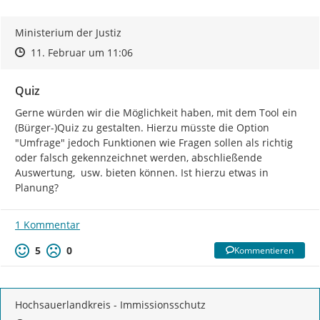
Ministerium der Justiz
Zeitpunkt des Erstellens
Zeitpunkt des Erstellens
Zur Äußerung
11. Februar um 11:06
Quiz
Gerne würden wir die Möglichkeit haben, mit dem Tool ein 
(Bürger-)Quiz zu gestalten. Hierzu müsste die Option 
"Umfrage" jedoch Funktionen wie Fragen sollen als richtig 
oder falsch gekennzeichnet werden, abschließende 
Auswertung,  usw. bieten können. Ist hierzu etwas in 
Planung?
1 Kommentar
5
0
Kommentieren
Hochsauerlandkreis - Immissionsschutz