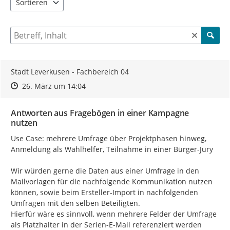
Sortieren
5 Einträge verfügbar. Benutzen Sie "Pfeiltaste oben" und "Pfeil
Suche nach Beiträgen und Kommentaren
Stadt Leverkusen - Fachbereich 04
Zeitpunkt des Erstellens
Zeitpunkt des Erstellens
Zur Äußerung
26. März um 14:04
Antworten aus Fragebögen in einer Kampagne
nutzen
Use Case: mehrere Umfrage über Projektphasen hinweg, 
Anmeldung als Wahlhelfer, Teilnahme in einer Bürger-Jury

Wir würden gerne die Daten aus einer Umfrage in den 
Mailvorlagen für die nachfolgende Kommunikation nutzen 
können, sowie beim Ersteller-Import in nachfolgenden 
Umfragen mit den selben Beteiligten.

Hierfür wäre es sinnvoll, wenn mehrere Felder der Umfrage 
als Platzhalter in der Serien-E-Mail referenziert werden 