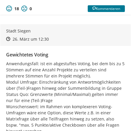
18
0
Kommentieren
Stadt Siegen
Zeitpunkt des Erstellens
Zeitpunkt des Erstellens
Zur Äußerung
26. März um 12:30
Gewichtetes Voting
Anwendungsfall: ist ein abgestuftes Voting, bei dem bis zu 5 
Stimmen auf eine Anzahl Projekte zu verteilen sind 
(mehrere Stimmen für ein Projekt möglich).

Modul Umfrage: Einschränkung von Antwortmöglichkeiten 
über (Teil-)Fragen hinweg oder Summenbildung in Gruppe

Status Quo: Grenzwerte (Minimal/Maximal) gelten immer 
nur für eine (Teil-)Frage

Wünschenswert: im Rahmen von komplexeren Voting-
Umfragen wäre eine Option, diese Werte z.B. in einer 
Matrixfrage über alle Teilfragen hinweg zu setzen, also 
bspw. "max. 5 Punkte/aktive Checkboxen über alle Fragen 