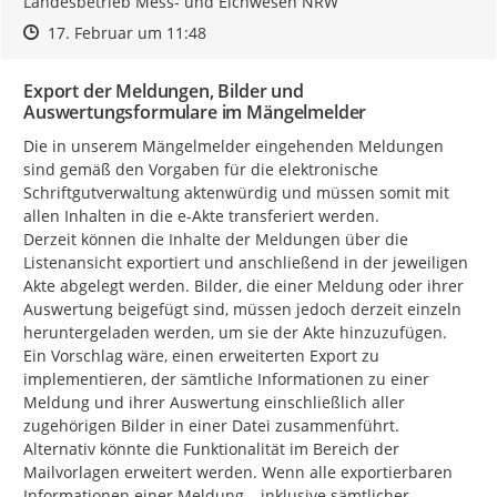
Landesbetrieb Mess- und Eichwesen NRW
Zeitpunkt des Erstellens
Zeitpunkt des Erstellens
Zur Äußerung
17. Februar um 11:48
Export der Meldungen, Bilder und
Auswertungsformulare im Mängelmelder
Die in unserem Mängelmelder eingehenden Meldungen 
sind gemäß den Vorgaben für die elektronische 
Schriftgutverwaltung aktenwürdig und müssen somit mit 
allen Inhalten in die e-Akte transferiert werden.

Derzeit können die Inhalte der Meldungen über die 
Listenansicht exportiert und anschließend in der jeweiligen 
Akte abgelegt werden. Bilder, die einer Meldung oder ihrer 
Auswertung beigefügt sind, müssen jedoch derzeit einzeln 
heruntergeladen werden, um sie der Akte hinzuzufügen.

Ein Vorschlag wäre, einen erweiterten Export zu 
implementieren, der sämtliche Informationen zu einer 
Meldung und ihrer Auswertung einschließlich aller 
zugehörigen Bilder in einer Datei zusammenführt.

Alternativ könnte die Funktionalität im Bereich der 
Mailvorlagen erweitert werden. Wenn alle exportierbaren 
Informationen einer Meldung – inklusive sämtlicher 