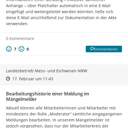
Anhänge – über Platzhalter automatisch in eine E-Mail 
eingefügt und weitergeleitet werden könnten, ließe sich 
diese E-Mail anschließend zur Dokumentation in der Akte 
verwenden.
0 Kommentare
7
0
Kommentieren
Landesbetrieb Mess- und Eichwesen NRW
Zeitpunkt des Erstellens
Zeitpunkt des Erstellens
Zur Äußerung
17. Februar um 11:43
Bearbeitungshistorie einer Meldung im
Mängelmelder
Aktuell können alle Mitarbeiterinnen und Mitarbeiter mit 
mindestens der Rolle „Moderator“ sämtliche eingegangenen 
Meldungen bearbeiten. In unserem Mängelmelder ist 
jedoch vorgesehen, dass nur der Mitarbeiterkreis der 