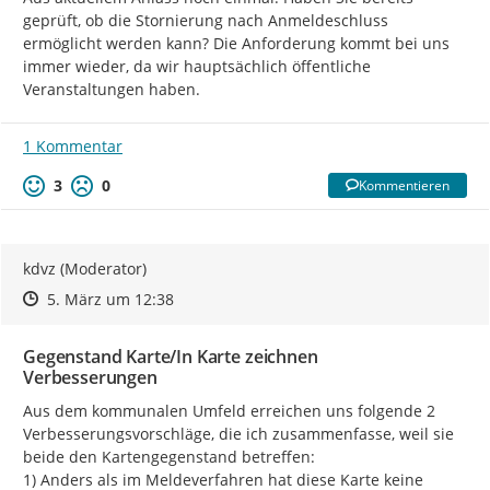
geprüft, ob die Stornierung nach Anmeldeschluss 
ermöglicht werden kann? Die Anforderung kommt bei uns 
immer wieder, da wir hauptsächlich öffentliche 
Veranstaltungen haben.
1 Kommentar
3
0
Kommentieren
kdvz (Moderator)
Zeitpunkt des Erstellens
Zeitpunkt des Erstellens
Zur Äußerung
5. März um 12:38
Gegenstand Karte/In Karte zeichnen
Verbesserungen
Aus dem kommunalen Umfeld erreichen uns folgende 2 
Verbesserungsvorschläge, die ich zusammenfasse, weil sie 
beide den Kartengegenstand betreffen:

1) Anders als im Meldeverfahren hat diese Karte keine 