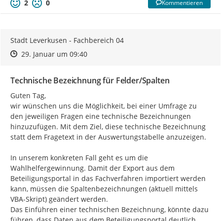
2
0
Kommentieren
Stadt Leverkusen - Fachbereich 04
Zeitpunkt des Erstellens
Zeitpunkt des Erstellens
Zur Äußerung
29. Januar um 09:40
Technische Bezeichnung für Felder/Spalten
Guten Tag,

wir wünschen uns die Möglichkeit, bei einer Umfrage zu 
den jeweiligen Fragen eine technische Bezeichnungen 
hinzuzufügen. Mit dem Ziel, diese technische Bezeichnung 
statt dem Fragetext in der Auswertungstabelle anzuzeigen.

In unserem konkreten Fall geht es um die 
Wahlhelfergewinnung. Damit der Export aus dem 
Beteiligungsportal in das Fachverfahren importiert werden 
kann, müssen die Spaltenbezeichnungen (aktuell mittels 
VBA-Skript) geändert werden.

Das Einführen einer technischen Bezeichnung, könnte dazu 
führen, dass Daten aus dem Beteiligungsportal deutlich 