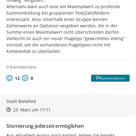
hinweg" vergeben.

Alternativ wäre auch eine am Maximalwert zu prüfende 
Summenbildung bei gruppierten Text(Zahl)feldern 
interessant. Also: innerhalb einer Gruppe können 
Zahlenwerte an Optionen vergeben werden, die in der 
Summe einen Maximalwert nicht überschreiten dürfen.

Vielleicht ist auch ein neuer Fragetyp "gewichtetes Voting" 
sinnvoll, um die vorhandenen Fragetypen nicht mit 
Komplexität zu überlasten.
0 Kommentare
12
0
Kommentieren
Stadt Bielefeld
Zeitpunkt des Erstellens
Zeitpunkt des Erstellens
Zur Äußerung
23. März um 17:11
Stornierung jederzeit ermöglichen
Aus aktuellem Anlass noch einmal: Haben Sie bereits 