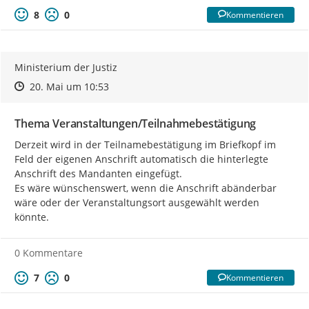
8
0
Kommentieren
Ministerium der Justiz
Zeitpunkt des Erstellens
Zeitpunkt des Erstellens
Zur Äußerung
20. Mai um 10:53
Thema Veranstaltungen/Teilnahmebestätigung
Derzeit wird in der Teilnamebestätigung im Briefkopf im 
Feld der eigenen Anschrift automatisch die hinterlegte 
Anschrift des Mandanten eingefügt.

Es wäre wünschenswert, wenn die Anschrift abänderbar 
wäre oder der Veranstaltungsort ausgewählt werden 
könnte.
0 Kommentare
7
0
Kommentieren