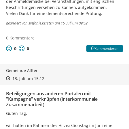
der Anmeldemaske bei Veranstaltungen, mit englischen 
Beschriftungen versehen zu können, aufgekommen.

Vielen Dank für eine dementsprechende Prüfung.
geändert von
stefanie.kersten
am 15. Juli um 09:52
0 Kommentare
0
0
Kommentieren
Gemeinde Alfter
Zeitpunkt des Erstellens
Zeitpunkt des Erstellens
Zur Äußerung
13. Juli um 15:12
Beteiligungen aus anderen Portalen mit
"Kampagne" verknüpfen (interkommunale
Zusammenarbeit)
Guten Tag,

wir hatten im Rahmen des Hitzeaktionstag im Juni eine 