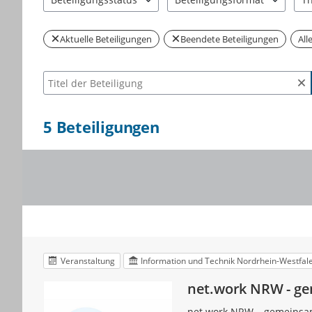
2 Einträge verfügbar. Benutzen Sie "Pfeiltaste oben" und 
1 Einträge verfügbar. Benutzen
4 E
Aktuelle Beteiligungen
Beendete Beteiligungen
All
Suche nach Beteiligung
5
Beteiligungen
Veranstaltung
Information und Technik Nordrhein-Westfal
net.work NRW - ge
net.work NRW – gemeinsam