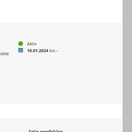
Status
Aktiv
Zeitraum
10.01.2024
bis
-
g NRW
Seite empfehlen