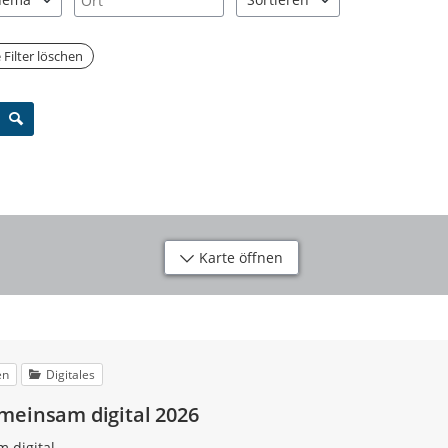
"Pfeiltaste unten" zum Navigieren.
 Sie "Pfeiltaste oben" und "Pfeiltaste unten" zum Navigieren.
inträge verfügbar. Benutzen Sie "Pfeiltaste oben" und "Pfeiltaste u
2 Einträge verfügbar. Benutzen 
e Filter löschen
Karte öffnen
en
Digitales
meinsam digital 2026
 digital