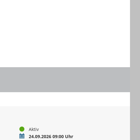
nten" zum Navigieren.
Sie "Pfeiltaste oben" und "Pfeiltaste unten" zum Navigieren.
Status
Aktiv
Termin
24.09.2026 09:00 Uhr