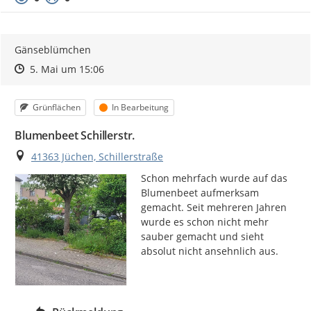
Gänseblümchen
Zeitpunkt des Erstellens
Zeitpunkt des Erstellens
Zur Äußerung
5. Mai um 15:06
Kategorie
Status
Grünflächen
In Bearbeitung
Blumenbeet Schillerstr.
Ort
41363 Jüchen, Schillerstraße
Schon mehrfach wurde auf das 
Blumenbeet aufmerksam 
gemacht. Seit mehreren Jahren 
wurde es schon nicht mehr 
sauber gemacht und sieht 
absolut nicht ansehnlich aus.