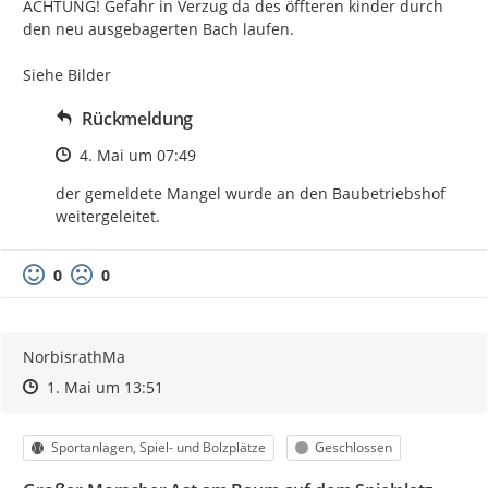
ACHTUNG! Gefahr in Verzug da des öffteren kinder durch 
den neu ausgebagerten Bach laufen.

Siehe Bilder
Rückmeldung
Zeitpunkt des Erstellens
4. Mai um 07:49
der gemeldete Mangel wurde an den Baubetriebshof 
weitergeleitet.
0
0
NorbisrathMa
Zeitpunkt des Erstellens
Zeitpunkt des Erstellens
Zur Äußerung
1. Mai um 13:51
Kategorie
Status
Sportanlagen, Spiel- und Bolzplätze
Geschlossen