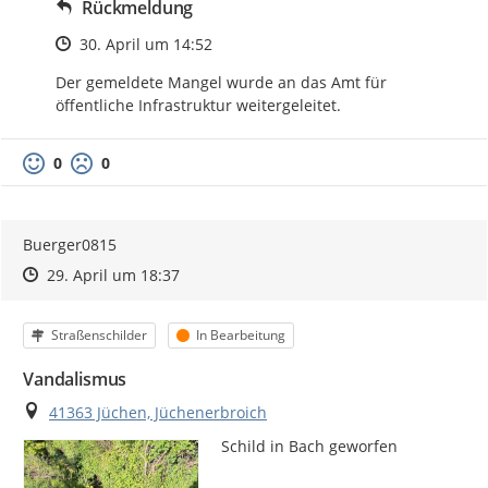
Rückmeldung
Zeitpunkt des Erstellens
30. April um 14:52
Der gemeldete Mangel wurde an das Amt für 
öffentliche Infrastruktur weitergeleitet.
0
0
Buerger0815
Zeitpunkt des Erstellens
Zeitpunkt des Erstellens
Zur Äußerung
29. April um 18:37
Kategorie
Status
Straßenschilder
In Bearbeitung
Vandalismus
Ort
41363 Jüchen, Jüchenerbroich
Schild in Bach geworfen