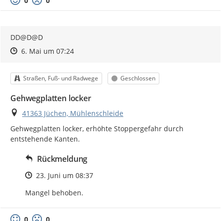
0
0
DD@D@D
Zeitpunkt des Erstellens
Zeitpunkt des Erstellens
Zur Äußerung
6. Mai um 07:24
Kategorie
Status
Straßen, Fuß- und Radwege
Geschlossen
Gehwegplatten locker
Ort
41363 Jüchen, Mühlenschleide
Gehwegplatten locker, erhöhte Stoppergefahr durch 
entstehende Kanten.
Rückmeldung
Zeitpunkt des Erstellens
23. Juni um 08:37
Mangel behoben.
0
0