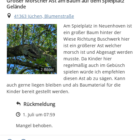
Großer Morscher Ast am Baum auf dem Spielplatz
Gelände
Ort
41363 Jüchen, Blumenstraße
Am Spielplatz in Neuenhoven ist 
ein großer Baum hinter der 
Wiese Richtung Buschwerk hier 
ist ein größerer Ast welcher 
morsch ist und Abgesagt werden 
musste. Da Kinder hier 
regelmäßig auch im Gebüsch 
2 Bilder
spielen würde ich empfehlen 
diesen Ast ab zu sägen. Kann 
auch gerne liegen bleiben und als Baumaterial für die 
Kinder bereit gestellt werden.
Rückmeldung
Zeitpunkt des Erstellens
1. Juli um 07:59
Mangel behoben.