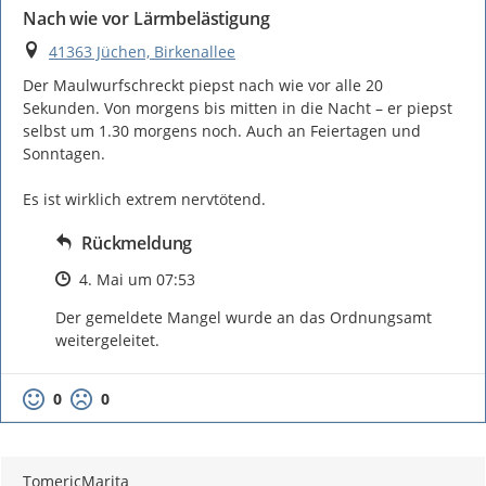
Nach wie vor Lärmbelästigung
Ort
41363 Jüchen, Birkenallee
Der Maulwurfschreckt piepst nach wie vor alle 20 
Sekunden. Von morgens bis mitten in die Nacht – er piepst 
selbst um 1.30 morgens noch. Auch an Feiertagen und 
Sonntagen.

Es ist wirklich extrem nervtötend.
Rückmeldung
Zeitpunkt des Erstellens
4. Mai um 07:53
Der gemeldete Mangel wurde an das Ordnungsamt 
weitergeleitet.
0
0
TomericMarita