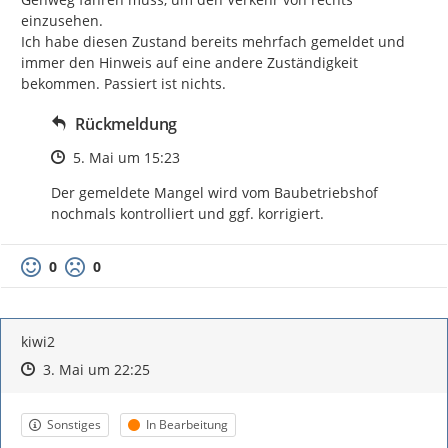
einzusehen.

Ich habe diesen Zustand bereits mehrfach gemeldet und 
immer den Hinweis auf eine andere Zuständigkeit 
bekommen. Passiert ist nichts.
Rückmeldung
Zeitpunkt des Erstellens
5. Mai um 15:23
Der gemeldete Mangel wird vom Baubetriebshof 
nochmals kontrolliert und ggf. korrigiert.
0
0
kiwi2
Zeitpunkt des Erstellens
Zeitpunkt des Erstellens
Zur Äußerung
3. Mai um 22:25
Kategorie
Status
Sonstiges
In Bearbeitung