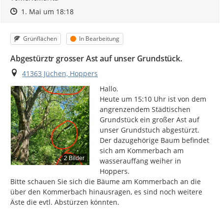
Zeitpunkt des Erstellens
Zeitpunkt des Erstellens
Zur Äußerung
1. Mai um 18:18
Kategorie
Status
Grünflächen
In Bearbeitung
Abgestürztr grosser Ast auf unser Grundstück.
Ort
41363 Jüchen, Hoppers
Hallo.

Heute um 15:10 Uhr ist von dem 
angrenzendem Städtischen 
Grundstück ein großer Ast auf 
unser Grundstuch abgestürzt.

Der dazugehörige Baum befindet 
sich am Kommerbach am 
2 Bilder
wasserauffang weiher in 
Hoppers.

Bitte schauen Sie sich die Bäume am Kommerbach an die 
über den Kommerbach hinausragen, es sind noch weitere 
Äste die evtl. Abstürzen könnten.
