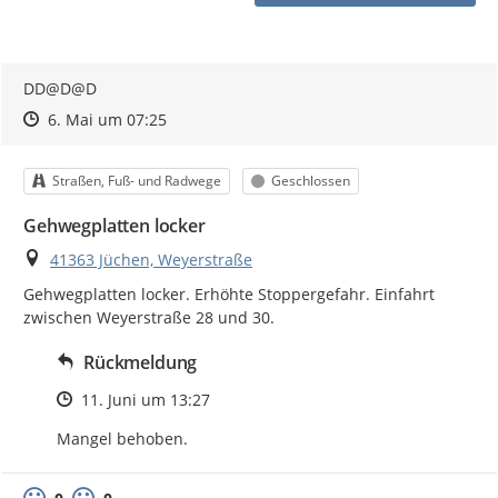
DD@D@D
Zeitpunkt des Erstellens
Zeitpunkt des Erstellens
Zur Äußerung
6. Mai um 07:25
Kategorie
Status
Straßen, Fuß- und Radwege
Geschlossen
Gehwegplatten locker
Ort
41363 Jüchen, Weyerstraße
Gehwegplatten locker. Erhöhte Stoppergefahr. Einfahrt 
zwischen Weyerstraße 28 und 30.
Rückmeldung
Zeitpunkt des Erstellens
11. Juni um 13:27
Mangel behoben.