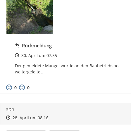
Rückmeldung
Zeitpunkt des Erstellens
30. April um 07:55
Der gemeldete Mangel wurde an den Baubetriebshof 
weitergeleitet.
0
0
SDR
Zeitpunkt des Erstellens
Zeitpunkt des Erstellens
Zur Äußerung
28. April um 08:16