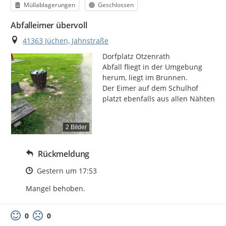
Kategorie
Status
Müllablagerungen
Geschlossen
Abfalleimer übervoll
Ort
41363 Jüchen, Jahnstraße
Dorfplatz Otzenrath

Abfall fliegt in der Umgebung 
herum, liegt im Brunnen.

Der Eimer auf dem Schulhof 
platzt ebenfalls aus allen Nähten
2 Bilder
Rückmeldung
Zeitpunkt des Erstellens
Gestern um 17:53
Mangel behoben.
0
0