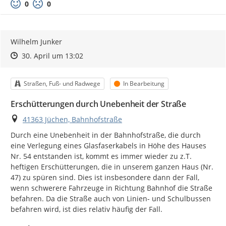
0
0
Wilhelm Junker
Zeitpunkt des Erstellens
Zeitpunkt des Erstellens
Zur Äußerung
30. April um 13:02
Kategorie
Status
Straßen, Fuß- und Radwege
In Bearbeitung
Erschütterungen durch Unebenheit der Straße
Ort
41363 Jüchen, Bahnhofstraße
Durch eine Unebenheit in der Bahnhofstraße, die durch 
eine Verlegung eines Glasfaserkabels in Höhe des Hauses 
Nr. 54 entstanden ist, kommt es immer wieder zu z.T. 
heftigen Erschütterungen, die in unserem ganzen Haus (Nr. 
47) zu spüren sind. Dies ist insbesondere dann der Fall, 
wenn schwerere Fahrzeuge in Richtung Bahnhof die Straße 
befahren. Da die Straße auch von Linien- und Schulbussen 
befahren wird, ist dies relativ häufig der Fall.