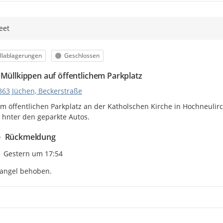
eet
egorie
Status
llablagerungen
Geschlossen
 Müllkippen auf öffentlichem Parkplatz
363 Jüchen, Beckerstraße
m öffentlichen Parkplatz an der Katholschen Kirche in Hochneulir
hnter den geparkte Autos.
Rückmeldung
Zeitpunkt des Erstellens
Gestern um 17:54
angel behoben.