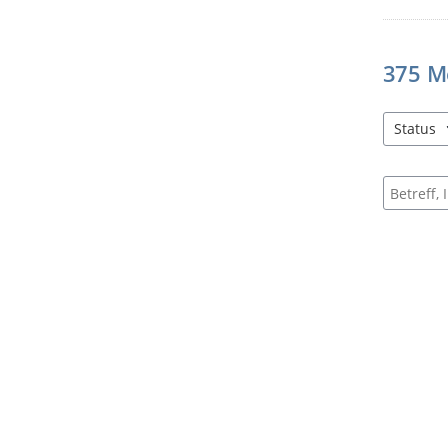
375
M
Status
2 Einträg
Suche na