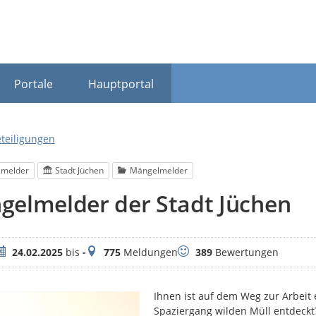
Portale
Hauptportal
eteiligungen
lmelder
Stadt Jüchen
Mängelmelder
gelmelder der Stadt Jüchen
eitraum
Meldungen
Bewertungen
24.02.2025
bis
-
775
Meldungen
389
Bewertungen
Ihnen ist auf dem Weg zur Arbeit 
Spaziergang wilden Müll entdeck