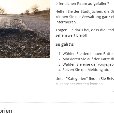
öffentlichen Raum aufgefallen?
Helfen Sie der Stadt Jüchen, die 
können Sie die Verwaltung ganz e
informieren.
Tragen Sie dazu bei, dass die Sta
sehenswert bleibt!
So geht's:
Wählen Sie den blauen Button
Markieren Sie auf der Karte di
Wählen Sie eine der vorgegeb
Setzen Sie die Meldung ab.
Unter "Kategorien" finden Sie Be
zugeordnet werden können.
Über der Karte finden Sie drei S
Bitte beachten Sie:
orien
Bitte beachten Sie, dass für