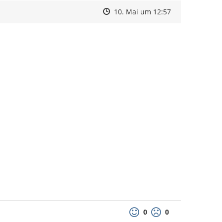
Zeitpunkt des Erstellens
Zeitpunkt des Erstellens
Zur Äußerung
10. Mai um 12:57
0
0