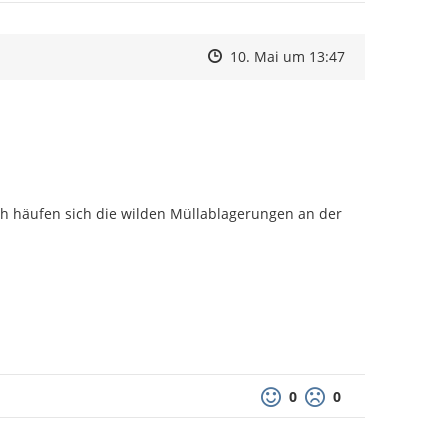
Zeitpunkt des Erstellens
Zeitpunkt des Erstellens
Zur Äußerung
10. Mai um 13:47
ch häufen sich die wilden Müllablagerungen an der 
0
0