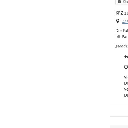
Kat
KF
KFZ z
Ort
41
Die Fa
oft Pa
geände
Vi
De
Ve
Da