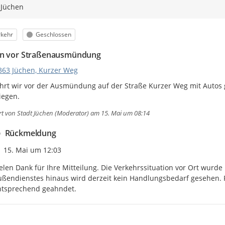
 Jüchen
egorie
Status
rkehr
Geschlossen
n vor Straßenausmündung
363 Jüchen, Kurzer Weg
rt wir vor der Ausmündung auf der Straße Kurzer Weg mit Autos ge
iegen.
rt von
Stadt Jüchen (Moderator)
am 15. Mai um 08:14
Rückmeldung
Zeitpunkt des Erstellens
15. Mai um 12:03
elen Dank für Ihre Mitteilung. Die Verkehrssituation vor Ort wurde
ßendienstes hinaus wird derzeit kein Handlungsbedarf gesehen. F
ntsprechend geahndet.