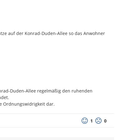
lätze auf der Konrad-Duden-Allee so das Anwohner 
nrad-Duden-Allee regelmäßig den ruhenden 
et.

e Ordnungswidrigkeit dar.
1
0