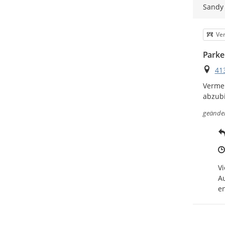
Sandy
Kat
Ve
Parke
Ort
41
Vermeh
abzub
geände
Vi
Au
e