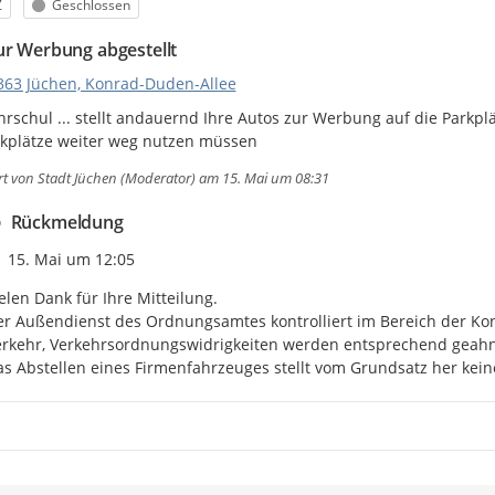
egorie
Status
Z
Geschlossen
ur Werbung abgestellt
363 Jüchen, Konrad-Duden-Allee
hrschul ... stellt andauernd Ihre Autos zur Werbung auf die Parkp
rkplätze weiter weg nutzen müssen
rt von
Stadt Jüchen (Moderator)
am 15. Mai um 08:31
Rückmeldung
Zeitpunkt des Erstellens
15. Mai um 12:05
elen Dank für Ihre Mitteilung. 

r Außendienst des Ordnungsamtes kontrolliert im Bereich der Ko
rkehr, Verkehrsordnungswidrigkeiten werden entsprechend geahnd
s Abstellen eines Firmenfahrzeuges stellt vom Grundsatz her kein