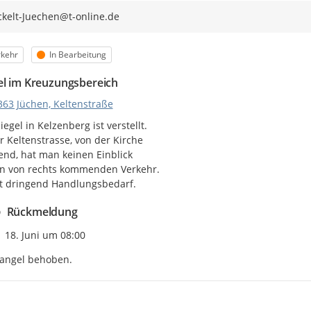
kelt-Juechen@t-online.de
egorie
Status
rkehr
In Bearbeitung
el im Kreuzungsbereich
363 Jüchen, Keltenstraße
egel in Kelzenberg ist verstellt.

r Keltenstrasse, von der Kirche

d, hat man keinen Einblick

n von rechts kommenden Verkehr.

st dringend Handlungsbedarf.
Rückmeldung
Zeitpunkt des Erstellens
18. Juni um 08:00
angel behoben.