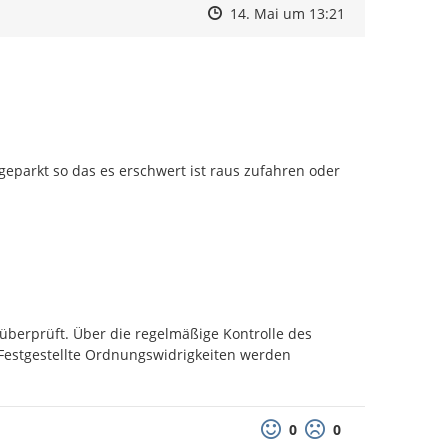
Zeitpunkt des Erstellens
Zeitpunkt des Erstellens
Zur Äußerung
14. Mai um 13:21
parkt so das es erschwert ist raus zufahren oder 
 überprüft. Über die regelmäßige Kontrolle des 
estgestellte Ordnungswidrigkeiten werden 
0
0