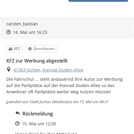
carsten_bastian
Zeitpunkt des Erstellens
Zeitpunkt des Erstellens
Zur Äußerung
14. Mai um 16:23
Kategorie
Status
KFZ
Geschlossen
KFZ zur Werbung abgestellt
Ort
41363 Jüchen, Konrad-Duden-Allee
Die Fahrschul ... stellt andauernd Ihre Autos zur Werbung 
auf die Parkplätze auf der Konrad-Duden-Allee so das 
Anwohner oft Parkplätze weiter weg nutzen müssen
geändert von
Stadt Jüchen (Moderator)
am 15. Mai um 08:31
Rückmeldung
Zeitpunkt des Erstellens
15. Mai um 12:05