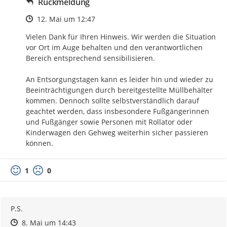
Rückmeldung
Zeitpunkt des Erstellens
12. Mai um 12:47
Vielen Dank für Ihren Hinweis. Wir werden die Situation 
vor Ort im Auge behalten und den verantwortlichen 
Bereich entsprechend sensibilisieren.

An Entsorgungstagen kann es leider hin und wieder zu 
Beeinträchtigungen durch bereitgestellte Müllbehälter 
kommen. Dennoch sollte selbstverständlich darauf 
geachtet werden, dass insbesondere Fußgängerinnen 
und Fußgänger sowie Personen mit Rollator oder 
Kinderwagen den Gehweg weiterhin sicher passieren 
können.
1
0
P.S.
Zeitpunkt des Erstellens
Zeitpunkt des Erstellens
Zur Äußerung
8. Mai um 14:43