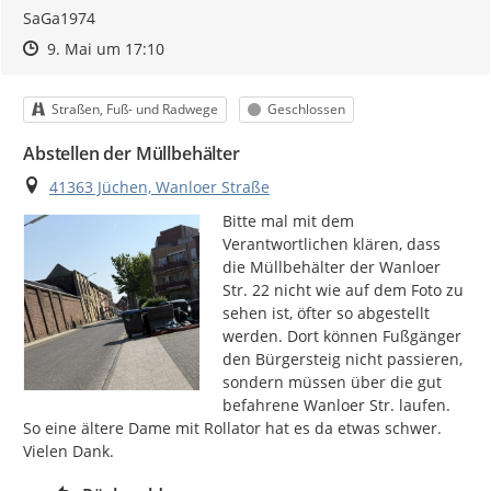
SaGa1974
Zeitpunkt des Erstellens
Zeitpunkt des Erstellens
Zur Äußerung
9. Mai um 17:10
Kategorie
Status
Straßen, Fuß- und Radwege
Geschlossen
Abstellen der Müllbehälter
Ort
41363 Jüchen, Wanloer Straße
Bitte mal mit dem 
Verantwortlichen klären, dass 
die Müllbehälter der Wanloer 
Str. 22 nicht wie auf dem Foto zu 
sehen ist, öfter so abgestellt 
werden. Dort können Fußgänger 
den Bürgersteig nicht passieren, 
sondern müssen über die gut 
befahrene Wanloer Str. laufen. 
So eine ältere Dame mit Rollator hat es da etwas schwer.

Vielen Dank.