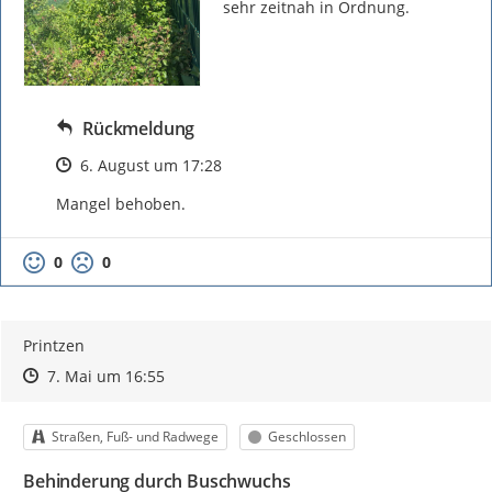
sehr zeitnah in Ordnung.
Rückmeldung
Zeitpunkt des Erstellens
6. August um 17:28
Mangel behoben.
0
0
Printzen
Zeitpunkt des Erstellens
Zeitpunkt des Erstellens
Zur Äußerung
7. Mai um 16:55
Kategorie
Status
Straßen, Fuß- und Radwege
Geschlossen
Behinderung durch Buschwuchs