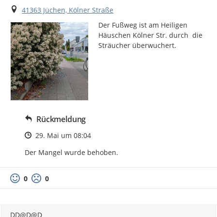
Ort
41363 Jüchen, Kölner Straße
Der Fußweg ist am Heiligen 
Häuschen Kölner Str. durch  die  
Sträucher überwuchert.
Rückmeldung
Zeitpunkt des Erstellens
29. Mai um 08:04
Der Mangel wurde behoben.
0
0
DD@D@D