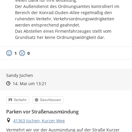
Vielen Dank für Ihre Mitteilung. 

Der Außendienst des Ordnungsamtes kontrolliert im 
Bereich der Konrad-Duden-Allee regelmäßig den 
ruhenden Verkehr, Verkehrsordnungswidrigkeiten 
werden entsprechend geahndet.

Das Abstellen eines Firmenfahrzeuges stellt vom 
Grundsatz her keine Ordnungswidrigkeit dar.
1
0
Sandy Jüchen
Zeitpunkt des Erstellens
Zeitpunkt des Erstellens
Zur Äußerung
14. Mai um 13:21
Kategorie
Status
Verkehr
Geschlossen
Parken vor Straßenausmündung
Ort
41363 Jüchen, Kurzer Weg
Vermehrt wir vor der Ausmündung auf der Straße Kurzer 