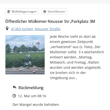
Kategorie
Status
Müllablagerungen
Geschlossen
Öffentlicher Mülleimer Neusser Str.,Parkplatz 3M
Ort
41363 Jüchen, Neusser Straße
Jede Woche sieht es dort ab 
einem gewissen Zeitpunkt 
„verheerend“ aus (s. Foto)…Der 
Mülleimer sollte  3 x wöchentlich 
entleert werden…Montag, 
Mittwoch, und Freitag…Ratten 
wurden und werden angelockt, 
sie breiten sich in der 
Umgebung aus…
Rückmeldung
Zeitpunkt des Erstellens
12. Mai um 08:16
Der Mangel wurde behoben.