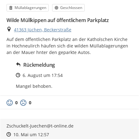
Kategorie
Status
Müllablagerungen
Geschlossen
Wilde Müllkippen auf öffentlichem Parkplatz
Ort
41363 Jüchen, Beckerstraße
Auf dem öffentlichen Parkplatz an der Katholschen Kirche 
in Hochneulirch häufen sich die wilden Müllablagerungen 
an der Mauer hnter den geparkte Autos.
Rückmeldung
Zeitpunkt des Erstellens
6. August um 17:54
Mangel behoben.
0
0
Zschuckelt-Juechen@t-online.de
Zeitpunkt des Erstellens
Zeitpunkt des Erstellens
Zur Äußerung
10. Mai um 12:57