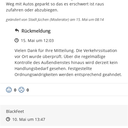
Weg mit Autos geparkt so das es erschwert ist raus 
zufahren oder abzubiegen.
geändert von
Stadt Jüchen (Moderator)
am 15. Mai um 08:14
Rückmeldung
Zeitpunkt des Erstellens
15. Mai um 12:03
Vielen Dank für Ihre Mitteilung. Die Verkehrssituation 
vor Ort wurde überprüft. Über die regelmäßige 
Kontrolle des Außendienstes hinaus wird derzeit kein 
Handlungsbedarf gesehen. Festgestellte 
Ordnungswidrigkeiten werden entsprechend geahndet.
0
0
BlackFeet
Zeitpunkt des Erstellens
Zeitpunkt des Erstellens
Zur Äußerung
10. Mai um 13:47