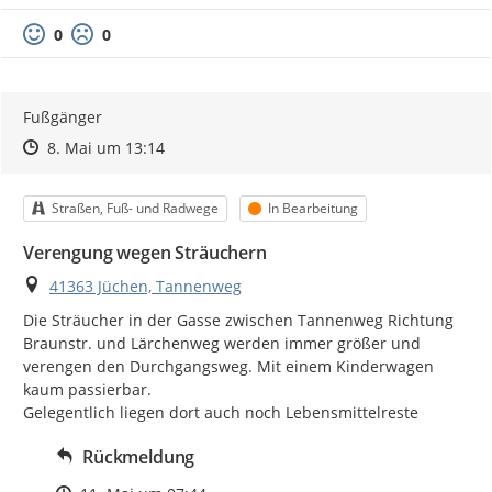
0
0
Fußgänger
Zeitpunkt des Erstellens
Zeitpunkt des Erstellens
Zur Äußerung
8. Mai um 13:14
Kategorie
Status
Straßen, Fuß- und Radwege
In Bearbeitung
Verengung wegen Sträuchern
Ort
41363 Jüchen, Tannenweg
Die Sträucher in der Gasse zwischen Tannenweg Richtung 
Braunstr. und Lärchenweg werden immer größer und 
verengen den Durchgangsweg. Mit einem Kinderwagen 
kaum passierbar.

Gelegentlich liegen dort auch noch Lebensmittelreste
Rückmeldung