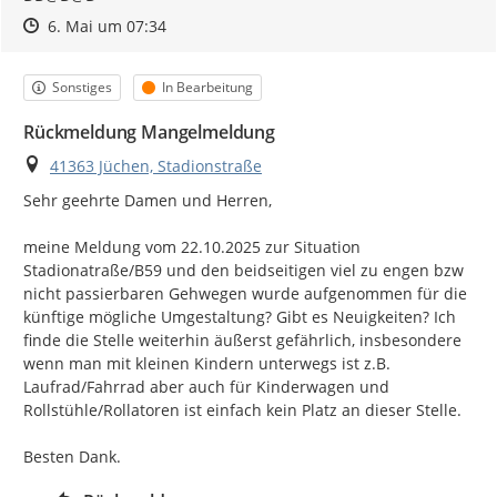
Zeitpunkt des Erstellens
Zeitpunkt des Erstellens
Zur Äußerung
6. Mai um 07:34
Kategorie
Status
Sonstiges
In Bearbeitung
Rückmeldung Mangelmeldung
Ort
41363 Jüchen, Stadionstraße
Sehr geehrte Damen und Herren,

meine Meldung vom 22.10.2025 zur Situation 
Stadionatraße/B59 und den beidseitigen viel zu engen bzw 
nicht passierbaren Gehwegen wurde aufgenommen für die 
künftige mögliche Umgestaltung? Gibt es Neuigkeiten? Ich 
finde die Stelle weiterhin äußerst gefährlich, insbesondere 
wenn man mit kleinen Kindern unterwegs ist z.B. 
Laufrad/Fahrrad aber auch für Kinderwagen und 
Rollstühle/Rollatoren ist einfach kein Platz an dieser Stelle.

Besten Dank.