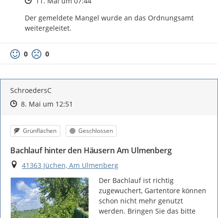
Zeitpunkt des Erstellens
11. Mai um 07:44
Der gemeldete Mangel wurde an das Ordnungsamt 
weitergeleitet.
0
0
SchroedersC
Zeitpunkt des Erstellens
Zeitpunkt des Erstellens
Zur Äußerung
8. Mai um 12:51
Kategorie
Status
Grünflächen
Geschlossen
Bachlauf hinter den Häusern Am Ulmenberg
Ort
41363 Jüchen, Am Ulmenberg
Der Bachlauf ist richtig 
zugewuchert, Gartentore können 
schon nicht mehr genutzt 
werden. Bringen Sie das bitte 