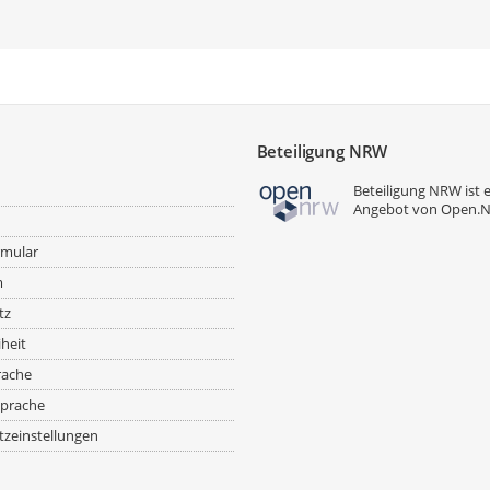
Beteiligung NRW
Beteiligung NRW ist 
Angebot von
Open.
rmular
m
tz
iheit
rache
prache
zeinstellungen