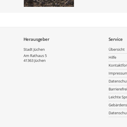
Service
Herausgeber
Service
Stadt Jüchen
Übersicht
Am Rathaus 5
Hilfe
41363
Jüchen
Kontaktfo
Impressu
Datenschu
Barrierefre
Leichte Sp
Gebärdens
Datenschut