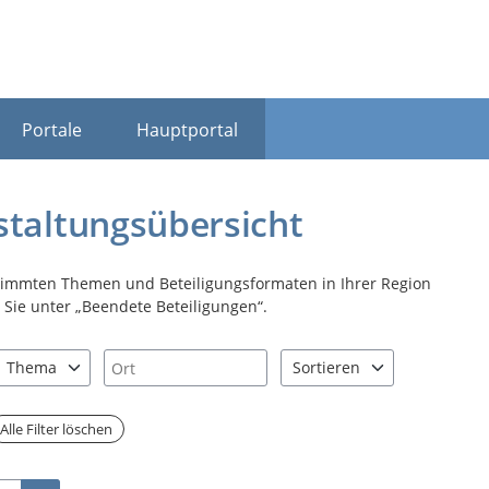
Portale
Hauptportal
staltungsübersicht
stimmten Themen und Beteiligungsformaten in Ihrer Region
Sie unter „Beendete Beteiligungen“.
Ort
Thema
Sortieren
nd "Pfeiltaste unten" zum Navigieren.
zen Sie "Pfeiltaste oben" und "Pfeiltaste unten" zum Navigieren.
1 Einträge verfügbar. Benutzen Sie "Pfeiltaste oben" und "Pfeiltast
2 Einträge verfügbar. Benutz
Alle Filter löschen