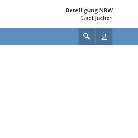
Beteiligung NRW
Stadt Jüchen
e unten" zum Navigieren.
en Sie "Pfeiltaste oben" und "Pfeiltaste unten" zum Navigieren.