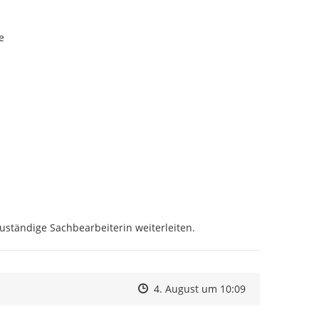
e
zuständige Sachbearbeiterin weiterleiten.
Zeitpunkt des Erstellens
Zeitpunkt des Erstellens
Zur Äußerung
4. August um 10:09