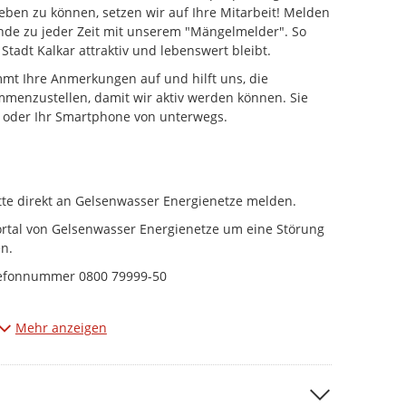
ben zu können, setzen wir auf Ihre Mitarbeit! Melden
nde zu jeder Zeit mit unserem "Mängelmelder". So
 Stadt Kalkar attraktiv und lebenswert bleibt.
mt Ihre Anmerkungen auf und hilft uns, die
menzustellen, damit wir aktiv werden können. Sie
oder Ihr Smartphone von unterwegs.
te direkt an Gelsenwasser Energienetze melden.
rtal von Gelsenwasser Energienetze um eine Störung
en.
elefonnummer 0800 79999-50
 geplant abgeholt worden sein, melden Sie sich bitte
Mehr anzeigen
s.
tmöglichkeiten:
elefonnummer 0800-1747474