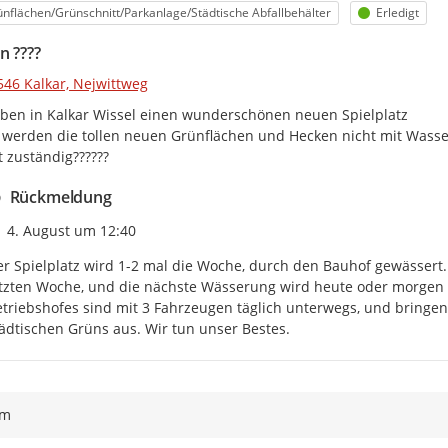
egorie
Status
nflächen/Grünschnitt/Parkanlage/Städtische Abfallbehälter
Erledigt
n ????
546 Kalkar, Nejwittweg
ben in Kalkar Wissel einen wunderschönen neuen Spielplatz

 werden die tollen neuen Grünflächen und Hecken nicht mit Wasser
t zuständig??????
Rückmeldung
Zeitpunkt des Erstellens
4. August um 12:40
r Spielplatz wird 1-2 mal die Woche, durch den Bauhof gewässert.
tzten Woche, und die nächste Wässerung wird heute oder morgen u
triebshofes sind mit 3 Fahrzeugen täglich unterwegs, und bringen t
ädtischen Grüns aus. Wir tun unser Bestes.
ym