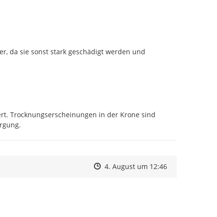
 da sie sonst stark geschädigt werden und 
. Trocknungserscheinungen in der Krone sind 
rgung.
Zeitpunkt des Erstellens
Zeitpunkt des Erstellens
Zur Äußerung
4. August um 12:46