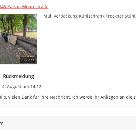
546 Kalkar, Monrestraße
Müll Verpackung Kühlschrank Trockner Stühl
3 Bilder
Rückmeldung
Zeitpunkt des Erstellens
4. August um 14:12
llo, vielen Dank für Ihre Nachricht. Ich werde Ihr Anliegen an die 
ym