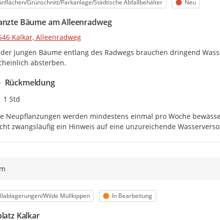
egorie
Status
nflächen/Grünschnitt/Parkanlage/Städtische Abfallbehälter
Neu
anzte Bäume am Alleenradweg
546 Kalkar, Alleenradweg
 der jungen Bäume entlang des Radwegs brauchen dringend Wasser,
heinlich absterben.
Rückmeldung
Zeitpunkt des Erstellens
1 Std
ie Neupflanzungen werden mindestens einmal pro Woche bewässert
cht zwangsläufig ein Hinweis auf eine unzureichende Wasserverso
ym
egorie
Status
lablagerungen/Wilde Müllkippen
In Bearbeitung
latz Kalkar