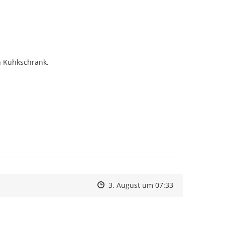
 Kühkschrank.

Zeitpunkt des Erstellens
Zeitpunkt des Erstellens
Zur Äußerung
3. August um 07:33