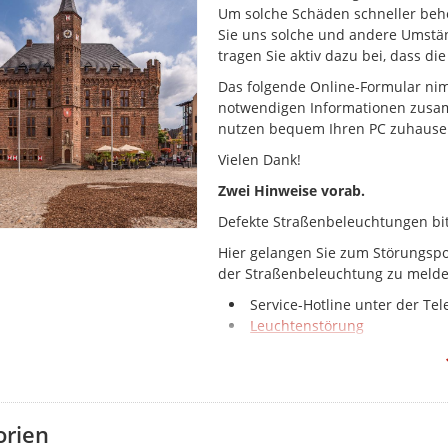
Um solche Schäden schneller behe
Sie uns solche und andere Umstä
tragen Sie aktiv dazu bei, dass die
Das folgende Online-Formular nim
notwendigen Informationen zusam
nutzen bequem Ihren PC zuhause 
Vielen Dank!
Zwei Hinweise vorab.
Defekte Straßenbeleuchtungen bit
Hier gelangen Sie zum Störungspo
der Straßenbeleuchtung zu meld
Service-Hotline unter der T
Leuchtenstörung
Sollte eine Ihrer Tonnen nicht wie
direkt bei der Firma Schönmacker
Hierzu haben Sie folgende Kontak
orien
Service-Hotline unter der T