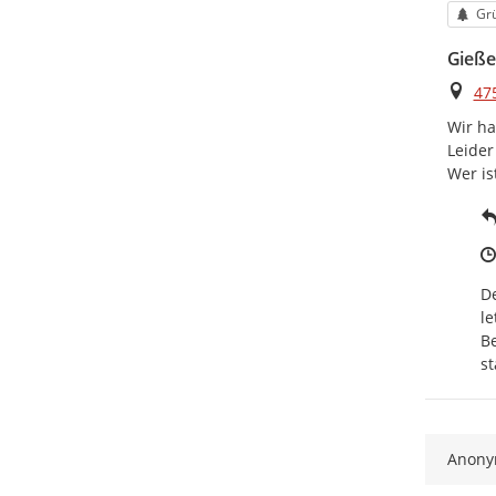
Kat
Grü
Gieße
Ort
47
Wir ha
Leider
Wer is
De
le
Be
st
Anon