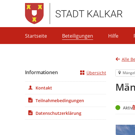
Portalnavigation
Startseite
Beteiligungen
Hilfe
Alle B
Informationen
Übersicht
Mänge
Mäng
Kontakt
Teilnahmebedingungen
Status
Z
Aktiv
Datenschutzerklärung