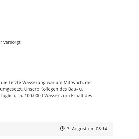
 versorgt

 die Letzte Wässerung wär am Mittwoch, der 
mgesetzt. Unsere Kollegen des Bau- u. 
äglich, ca. 100.000 l Wasser zum Erhalt des 
Zeitpunkt des Erstellens
Zeitpunkt des Erstellens
Zur Äußerung
3. August um 08:14