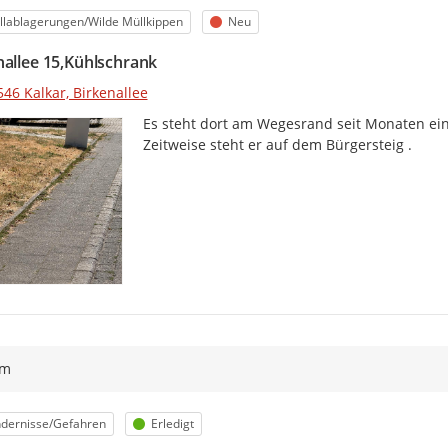
egorie
Status
lablagerungen/Wilde Müllkippen
Neu
nallee 15,Kühlschrank
46 Kalkar, Birkenallee
Es steht dort am Wegesrand seit Monaten ein
Zeitweise steht er auf dem Bürgersteig .
ym
egorie
Status
ndernisse/Gefahren
Erledigt