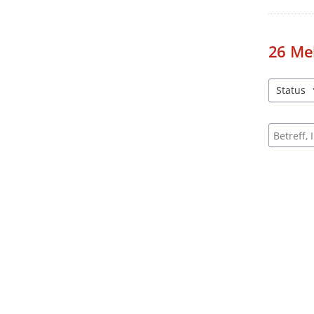
26
Me
Status
4 Einträg
Suche na