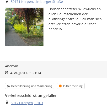
Ort
50171 Kerpen, Limburger Straße
Dornenbehafteter Wildwuchs an 
allen Baumscheiben der 
aLothringer Straße. Soll man sich 
erst verletzen bevor die Stadt 
handelt?
Anonym
Zeitpunkt des Erstellens
Zeitpunkt des Erstellens
Zur Äußerung
4. August um 21:14
Kategorie
Status
Beschilderung und Markierung
In Bearbeitung
Verkehrsschild ist umgefallen
Ort
50171 Kerpen, L 163