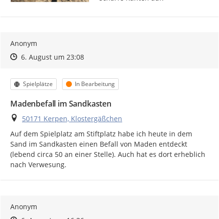
Anonym
Zeitpunkt des Erstellens
Zeitpunkt des Erstellens
Zur Äußerung
6. August um 23:08
Kategorie
Status
Spielplätze
In Bearbeitung
Madenbefall im Sandkasten
Ort
50171 Kerpen, Klostergäßchen
Auf dem Spielplatz am Stiftplatz habe ich heute in dem 
Sand im Sandkasten einen Befall von Maden entdeckt 
(lebend circa 50 an einer Stelle). Auch hat es dort erheblich 
nach Verwesung.
Anonym