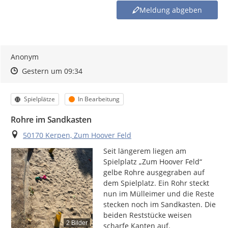
Sollte der von Ihnen angesprochene Themenbereich nicht in
Meldung abgeben
den vorhandenen Meldekategorien enthalten sein, haben
Sie die Möglichkeit, Ihr Anliegen an das Bürgermeisterbüro –
buergermeister@stadt-kerpen.de
– zu richten.
Anonym
Zeitpunkt des Erstellens
Zeitpunkt des Erstellens
Zur Äußerung
Gestern um 09:34
Kategorie
Status
Spielplätze
In Bearbeitung
Rohre im Sandkasten
Ort
50170 Kerpen, Zum Hoover Feld
Seit längerem liegen am 
Spielplatz „Zum Hoover Feld“ 
gelbe Rohre ausgegraben auf 
dem Spielplatz. Ein Rohr steckt 
nun im Mülleimer und die Reste 
stecken noch im Sandkasten. Die 
beiden Reststücke weisen 
2 Bilder
scharfe Kanten auf.