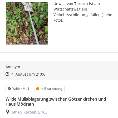
Unweit von Türnich ist am 
Wirtschaftsweg ein 
Verkehrsschild umgefallen (siehe 
Foto).
Anonym
Zeitpunkt des Erstellens
Zeitpunkt des Erstellens
Zur Äußerung
4. August um 21:06
Kategorie
Status
Wilder Müll
In Bearbeitung
Wilde Müllablagerung zwischen Götzenkirchen und
Haus Mödrath
Ort
50169 Kerpen, L 163