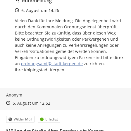
Rückmeldung
Zeitpunkt des Erstellens
6. August um 14:26
Vielen Dank für Ihre Meldung. Die Angelegenheit wird 
durch den Kommunalen Ordnungsdienst überprüft.

Bitte beachten Sie zukünftig, dass über diesen Weg 
keine Ordnungswidrigkeiten oder Parkvergehen und 
auch keine Anregungen zu Verkehrsregelungen oder 
Verkehrssituationen gemeldet werden können. 
Eingaben zu ordnungswidrigem Parken sind bitte direkt 
an 
ordnungsamt@stadt-kerpen.de
 zu richten.

Ihre Kolpingstadt Kerpen
Anonym
Zeitpunkt des Erstellens
Zeitpunkt des Erstellens
Zur Äußerung
5. August um 12:52
Kategorie
Status
Wilder Müll
Erledigt
Müll an der Straße Altes Forsthaus in Kerpen