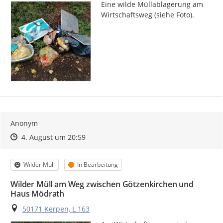
Eine wilde Müllablagerung am 
Wirtschaftsweg (siehe Foto).
Anonym
Zeitpunkt des Erstellens
Zeitpunkt des Erstellens
Zur Äußerung
4. August um 20:59
Kategorie
Status
Wilder Müll
In Bearbeitung
Wilder Müll am Weg zwischen Götzenkirchen und
Haus Mödrath
Ort
50171 Kerpen, L 163