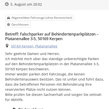
Zeitpunkt des Erstellens
Zeitpunkt des Erstellens
Zur Äußerung
5. August um 20:02
Kategorie
Abgemeldete Fahrzeuge (ohne Kennzeichen)
Status
Geschlossen
​Betreff: Falschparker auf Behindertenparkplätzen –
Platanenallee 3-5, 50169 Kerpen
Ort
50169 Kerpen, Platanenallee
​Sehr geehrte Damen und Herren,

​ich möchte mich über das ständige unberechtigte Parken 
auf den Behindertenparkplätzen in der Platanenallee 3-5, 
50169 Kerpen beschweren.

​Immer wieder parken dort Fahrzeuge, die keinen 
Behindertenausweis besitzen. Das ist unfair und führt dazu, 
dass die betroffenen Personen mit Behinderung ihre 
reservierten Plätze nicht nutzen können.

​Bitte prüfen Sie diesen Sachverhalt und sorgen Sie zeitnah 
für Abhilfe.