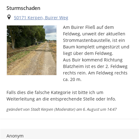
Sturmschaden
Ort
50171 Kerpen, Buirer Weg
Am Buirer Fließ auf dem 
Feldweg, unweit der aktuellen 
Strommastenbaustelle, ist ein 
Baum komplett umgestürzt und 
liegt über dem Feldweg.

Aus Buir kommend Richtung 
Blatzheim ist es der 2. Feldweg 
rechts rein. Am Feldweg rechts 
ca. 20 m.

Falls dies die falsche Kategorie ist bitte ich um 
Weiterleitung an die entsprechende Stelle oder Info.
geändert von
Stadt Kerpen (Moderator)
am 6. August um 14:47
Anonym