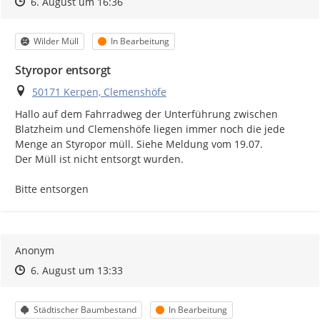
Zeitpunkt des Erstellens
Zeitpunkt des Erstellens
Zur Äußerung
6. August um 16:36
Kategorie
Status
Wilder Müll
In Bearbeitung
Styropor entsorgt
Ort
50171 Kerpen, Clemenshöfe
Hallo auf dem Fahrradweg der Unterführung zwischen 
Blatzheim und Clemenshöfe liegen immer noch die jede 
Menge an Styropor müll. Siehe Meldung vom 19.07.

Der Müll ist nicht entsorgt wurden.

Bitte entsorgen
Anonym
Zeitpunkt des Erstellens
Zeitpunkt des Erstellens
Zur Äußerung
6. August um 13:33
Kategorie
Status
Städtischer Baumbestand
In Bearbeitung