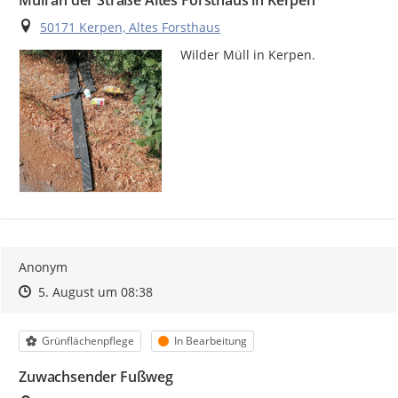
Ort
50171 Kerpen, Altes Forsthaus
Wilder Müll in Kerpen.
Anonym
Zeitpunkt des Erstellens
Zeitpunkt des Erstellens
Zur Äußerung
5. August um 08:38
Kategorie
Status
Grünflächenpflege
In Bearbeitung
Zuwachsender Fußweg