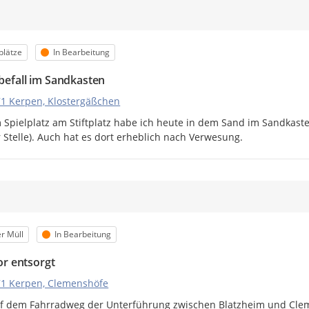
m
orie
Status
plätze
In Bearbeitung
efall im Sandkasten
1 Kerpen, Klostergäßchen
 Spielplatz am Stiftplatz habe ich heute in dem Sand im Sandkaste
 Stelle). Auch hat es dort erheblich nach Verwesung.
m
orie
Status
r Müll
In Bearbeitung
or entsorgt
1 Kerpen, Clemenshöfe
uf dem Fahrradweg der Unterführung zwischen Blatzheim und Clem