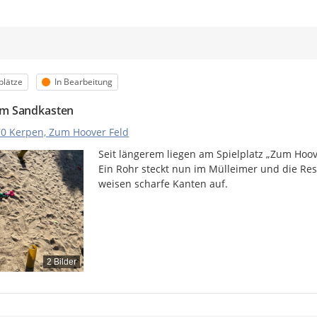
m
orie
Status
plätze
In Bearbeitung
im Sandkasten
0 Kerpen, Zum Hoover Feld
Seit längerem liegen am Spielplatz „Zum Hoov
Ein Rohr steckt nun im Mülleimer und die Res
weisen scharfe Kanten auf.
2 Bilder