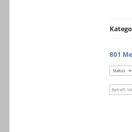
Katego
801
Me
Status
3 Einträge 
Suche nac