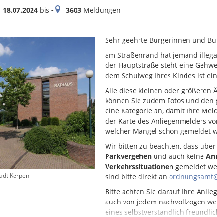
itraum
Meldungen
18.07.2024
bis
-
3603
Meldungen
Sehr geehrte Bürgerinnen und Bü
am Straßenrand hat jemand illega
der Hauptstraße steht eine Gehweg
dem Schulweg Ihres Kindes ist ein
Alle diese kleinen oder größeren
können Sie zudem Fotos und den g
eine Kategorie an, damit Ihre Mel
der Karte des Anliegenmelders von
welcher Mangel schon gemeldet w
Wir bitten zu beachten, dass übe
Parkvergehen
und auch keine
Anr
Verkehrssituationen
gemeldet we
tadt Kerpen
sind bitte direkt an
ordnungsamt@
Bitte achten Sie darauf Ihre Anlie
auch von jedem nachvollzogen wer
eines selbstverständlich freundlic