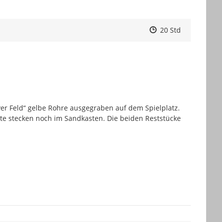
Zeitpunkt des Erste
Zeitpunkt des Erst
Zur Äußeru
20 Std
er Feld“ gelbe Rohre ausgegraben auf dem Spielplatz. 
te stecken noch im Sandkasten. Die beiden Reststücke 