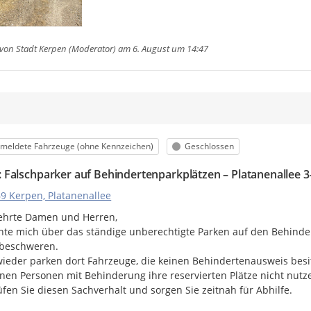
 von
Stadt Kerpen (Moderator)
am 6. August um 14:47
m
orie
Status
meldete Fahrzeuge (ohne Kennzeichen)
Geschlossen
f: Falschparker auf Behindertenparkplätzen – Platanenallee 
9 Kerpen, Platanenallee
eehrte Damen und Herren,

chte mich über das ständige unberechtigte Parken auf den Behinder
beschweren.

ieder parken dort Fahrzeuge, die keinen Behindertenausweis besitz
enen Personen mit Behinderung ihre reservierten Plätze nicht nutz
rüfen Sie diesen Sachverhalt und sorgen Sie zeitnah für Abhilfe.