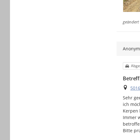
geändert
Anony
Kateg
Abge
​Betref
Ort
5016
​Sehr g
​ich mö
Kerpen 
​Immer w
betroff
​Bitte p