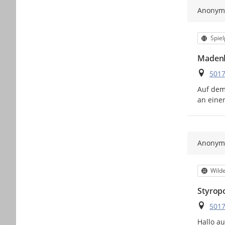
Anony
Kateg
Spiel
Madenb
Ort
5017
Auf dem
an einer
Anony
Kateg
Wilde
Styrop
Ort
5017
Hallo a