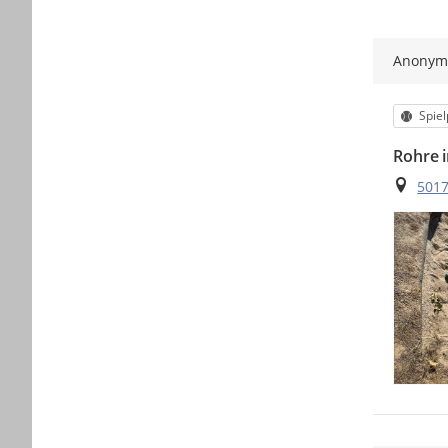
Anony
Kateg
Spiel
Rohre 
Ort
5017