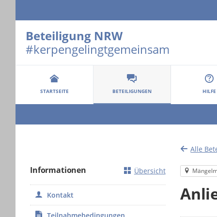
Beteiligung NRW
#kerpengelingtgemeinsam
Portalnavigation
STARTSEITE
BETEILIGUNGEN
HILFE
Alle Bet
Informationen
Übersicht
Mängelm
Anli
Kontakt
Teilnahmebedingungen