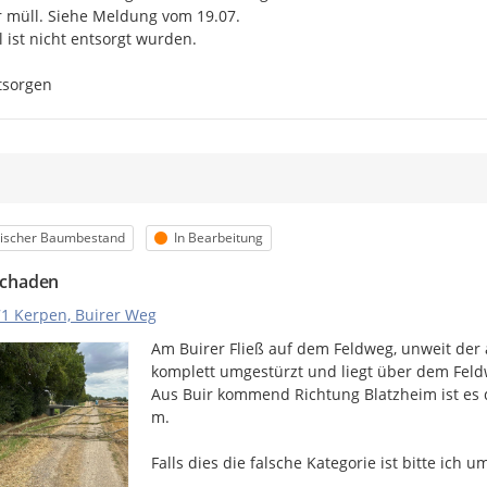
r müll. Siehe Meldung vom 19.07.

 ist nicht entsorgt wurden.

ntsorgen
m
orie
Status
tischer Baumbestand
In Bearbeitung
chaden
1 Kerpen, Buirer Weg
Am Buirer Fließ auf dem Feldweg, unweit der 
komplett umgestürzt und liegt über dem Feldw
Aus Buir kommend Richtung Blatzheim ist es de
m.

Falls dies die falsche Kategorie ist bitte ich 