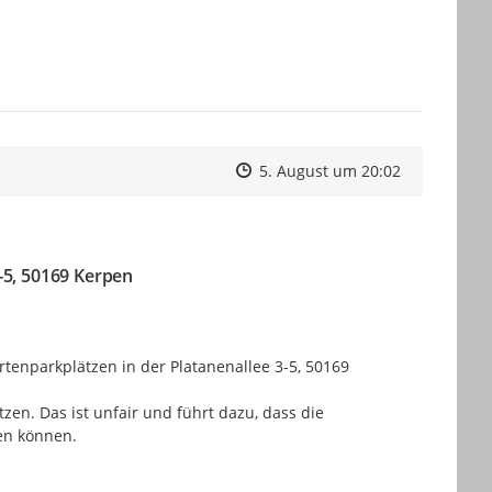
Zeitpunkt des Erstellens
Zeitpunkt des Erstellens
Zur Äußeru
5. August um 20:02
3-5, 50169 Kerpen
tenparkplätzen in der Platanenallee 3-5, 50169 
en. Das ist unfair und führt dazu, dass die 
en können.
