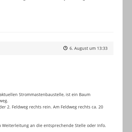
Zeitpunkt des Erstellens
Zeitpunkt des Erstellens
Zur Äußeru
6. August um 13:33
aktuellen Strommastenbaustelle, ist ein Baum 
eg.

r 2. Feldweg rechts rein. Am Feldweg rechts ca. 20 
um Weiterleitung an die entsprechende Stelle oder Info.