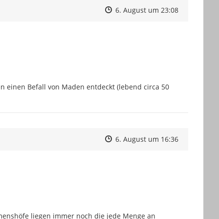
Zeitpunkt des Erstellens
Zeitpunkt des Erstellens
Zur Äußeru
6. August um 23:08
n einen Befall von Maden entdeckt (lebend circa 50 
Zeitpunkt des Erstellens
Zeitpunkt des Erstellens
Zur Äußeru
6. August um 16:36
enshöfe liegen immer noch die jede Menge an 