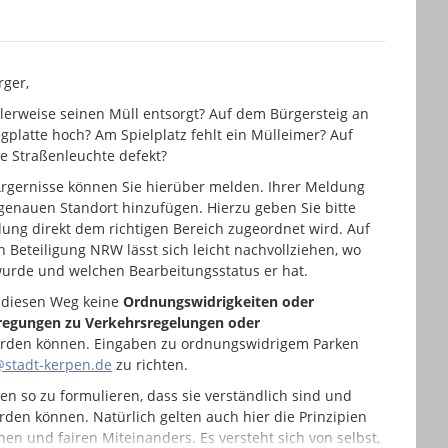
rger,
lerweise seinen Müll entsorgt? Auf dem Bürgersteig an
platte hoch? Am Spielplatz fehlt ein Mülleimer? Auf
e Straßenleuchte defekt?
 Ärgernisse können Sie hierüber melden. Ihrer Meldung
enauen Standort hinzufügen. Hierzu geben Sie bitte
dung direkt dem richtigen Bereich zugeordnet wird. Auf
 Beteiligung NRW lässt sich leicht nachvollziehen, wo
urde und welchen Bearbeitungsstatus er hat.
r diesen Weg keine
Ordnungswidrigkeiten oder
egungen zu Verkehrsregelungen oder
rden können. Eingaben zu ordnungswidrigem Parken
stadt-kerpen.de
zu richten.
gen so zu formulieren, dass sie verständlich sind und
den können. Natürlich gelten auch hier die Prinzipien
hen und fairen Miteinanders. Es versteht sich von selbst,