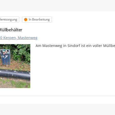
m
orie
Status
llentsorgung
In Bearbeitung
Müllbehälter
70 Kerpen, Mastenweg
Am Mastenweg in Sindorf ist ein voller Müllbe
m