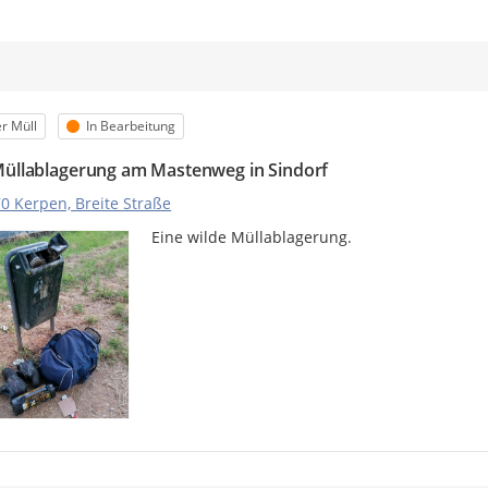
m
orie
Status
r Müll
In Bearbeitung
Müllablagerung am Mastenweg in Sindorf
0 Kerpen, Breite Straße
Eine wilde Müllablagerung.