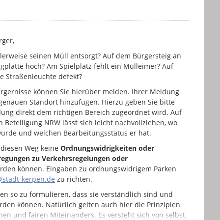
rger,
lerweise seinen Müll entsorgt? Auf dem Bürgersteig an
platte hoch? Am Spielplatz fehlt ein Mülleimer? Auf
e Straßenleuchte defekt?
 Ärgernisse können Sie hierüber melden. Ihrer Meldung
enauen Standort hinzufügen. Hierzu geben Sie bitte
dung direkt dem richtigen Bereich zugeordnet wird. Auf
 Beteiligung NRW lässt sich leicht nachvollziehen, wo
urde und welchen Bearbeitungsstatus er hat.
r diesen Weg keine
Ordnungswidrigkeiten oder
egungen zu Verkehrsregelungen oder
rden können. Eingaben zu ordnungswidrigem Parken
stadt-kerpen.de
zu richten.
gen so zu formulieren, dass sie verständlich sind und
den können. Natürlich gelten auch hier die Prinzipien
hen und fairen Miteinanders. Es versteht sich von selbst,