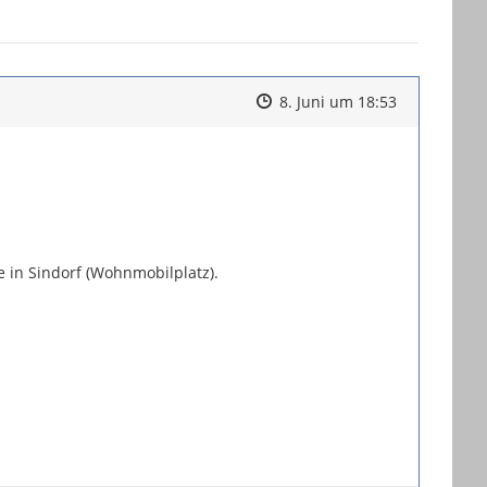
Zeitpunkt des Erstellens
Zeitpunkt des Erstellens
Zur Äußeru
8. Juni um 18:53
 in Sindorf (Wohnmobilplatz).