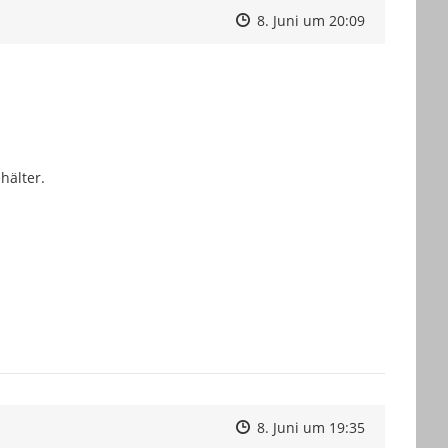
Zeitpunkt des Erstellens
Zeitpunkt des Erstellens
Zur Äußeru
8. Juni um 20:09
hälter.
Zeitpunkt des Erstellens
Zeitpunkt des Erstellens
Zur Äußeru
8. Juni um 19:35