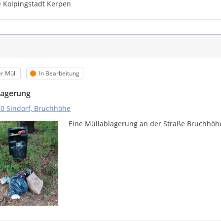
e Kolpingstadt Kerpen
m
orie
Status
r Müll
In Bearbeitung
lagerung
0 Sindorf, Bruchhöhe
Eine Müllablagerung an der Straße Bruchhöhe