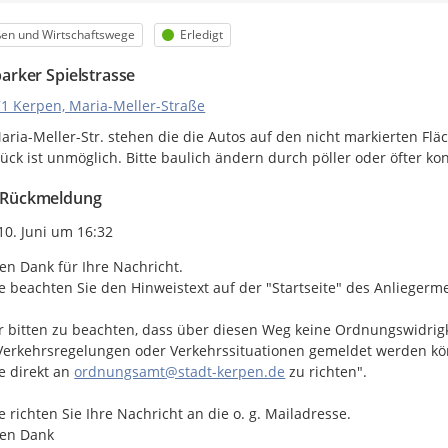
orie
Status
ßen und Wirtschaftswege
Erledigt
arker Spielstrasse
1 Kerpen, Maria-Meller-Straße
Maria-Meller-Str. stehen die die Autos auf den nicht markierten 
ck ist unmöglich. Bitte baulich ändern durch pöller oder öfter kon
Rückmeldung
eitpunkt des Erstellens
10. Juni um 16:32
len Dank für Ihre Nachricht.

te beachten Sie den Hinweistext auf der "Startseite" des Anliegerme
r bitten zu beachten, dass über diesen Weg keine Ordnungswidrig
Verkehrsregelungen oder Verkehrssituationen gemeldet werden kö
e direkt an 
ordnungsamt@stadt-kerpen.de
 zu richten".

te richten Sie Ihre Nachricht an die o. g. Mailadresse.

len Dank
