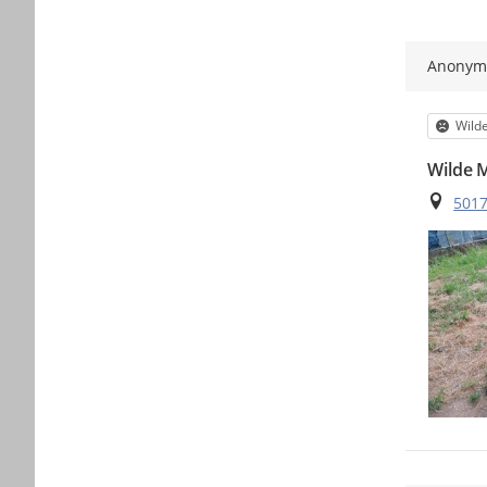
Anony
Kateg
Wilde
Wilde 
Ort
5017