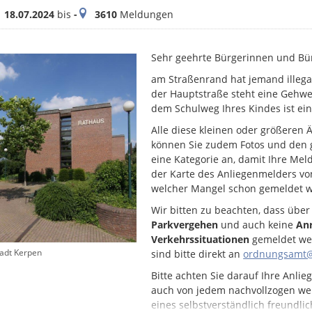
itraum
Meldungen
18.07.2024
bis
-
3610
Meldungen
Sehr geehrte Bürgerinnen und Bü
am Straßenrand hat jemand illega
der Hauptstraße steht eine Gehweg
dem Schulweg Ihres Kindes ist ein
Alle diese kleinen oder größeren
können Sie zudem Fotos und den g
eine Kategorie an, damit Ihre Mel
der Karte des Anliegenmelders von
welcher Mangel schon gemeldet w
Wir bitten zu beachten, dass übe
Parkvergehen
und auch keine
Anr
Verkehrssituationen
gemeldet we
tadt Kerpen
sind bitte direkt an
ordnungsamt@
Bitte achten Sie darauf Ihre Anlie
auch von jedem nachvollzogen wer
eines selbstverständlich freundlic