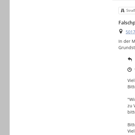
Kateg
Stra
Falschp
Ort
5017
In der 
Grundstü
Z
Vie
Bit
"Wi
zu 
bitt
Bit
Vie