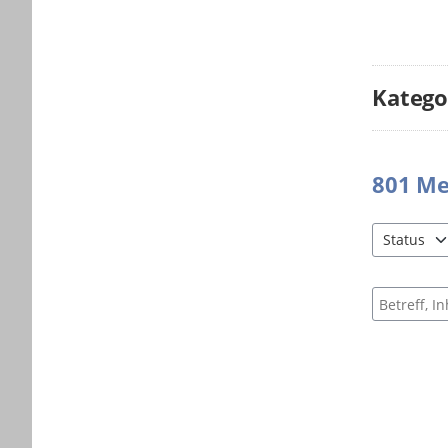
Katego
801
Me
Status
3 Einträge 
Suche nac