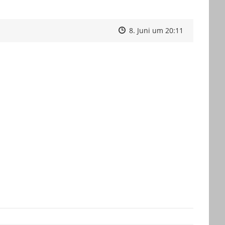
Zeitpunkt des Erstellens
Zeitpunkt des Erstellens
Zur Äußeru
8. Juni um 20:11