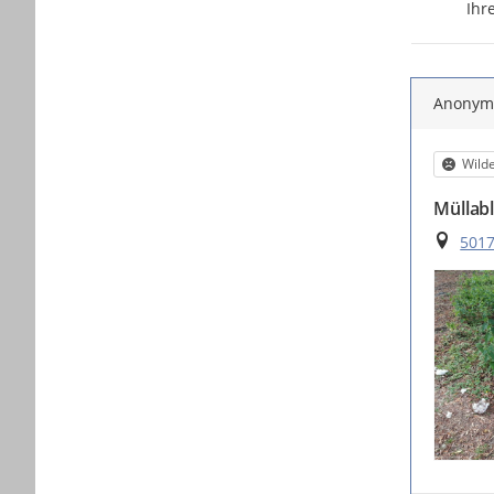
Ihr
Anony
Kateg
Wilde
Müllab
Ort
5017