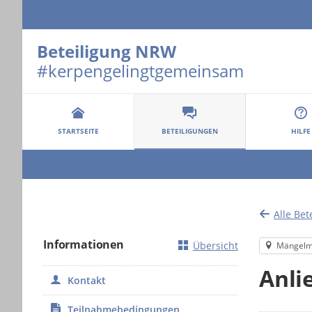
Beteiligung NRW
#kerpengelingtgemeinsam
Portalnavigation
STARTSEITE
BETEILIGUNGEN
HILFE
Alle Bet
Informationen
Übersicht
Mängelm
Anli
Kontakt
Teilnahmebedingungen