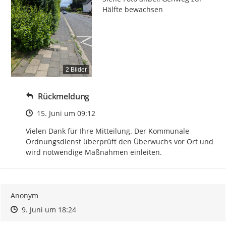
Hälfte bewachsen
2 Bilder
Rückmeldung
Zeitpunkt des Erstellens
15. Juni um 09:12
Vielen Dank für Ihre Mitteilung. Der Kommunale 
Ordnungsdienst überprüft den Überwuchs vor Ort und 
wird notwendige Maßnahmen einleiten.
Anonym
Zeitpunkt des Erstellens
Zeitpunkt des Erstellens
Zur Äußerung
9. Juni um 18:24