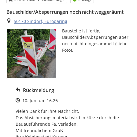
Bauschilder/Absperrungen noch nicht weggeräumt
Ort
50170 Sindorf, Europaring
Baustelle ist fertig, 
Bauschilder/Absperrungen aber 
noch nicht eingesammelt (siehe 
Foto).
Rückmeldung
Zeitpunkt des Erstellens
10. Juni um 16:26
Vielen Dank für Ihre Nachricht.

Das Absicherungsmaterial wird in kürze durch die 
Bauausführende Fa. verladen.

Mit freundlichem Gruß

Ihre Kolpingstadt Kerpen.