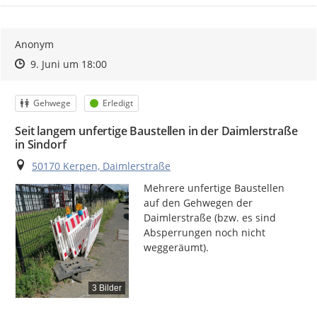
Anonym
Zeitpunkt des Erstellens
Zeitpunkt des Erstellens
Zur Äußerung
9. Juni um 18:00
Kategorie
Status
Gehwege
Erledigt
Seit langem unfertige Baustellen in der Daimlerstraße
in Sindorf
Ort
50170 Kerpen, Daimlerstraße
Mehrere unfertige Baustellen 
auf den Gehwegen der 
Daimlerstraße (bzw. es sind 
Absperrungen noch nicht 
weggeräumt).
3 Bilder