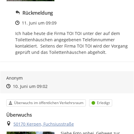
Rückmeldung
Zeitpunkt des Erstellens
11. Juni um 09:09
Ich habe heute die Firma TOI TOI unter der auf dem 
Toilettenhäuschen angegebenen Telefonnummer 
kontaktiert.  Seitens der Firma TOI TOI wird der Vorgang 
geprüft und das Toilettenhäuschen abgeholt.
Anonym
Zeitpunkt des Erstellens
Zeitpunkt des Erstellens
Zur Äußerung
10. Juni um 09:02
Kategorie
Status
Überwuchs im öffentlichen Verkehrsraum
Erledigt
Überwuchs
Ort
50170 Kerpen, Fuchsiusstraße
Siehe Foto anbei, Gehweg zur 