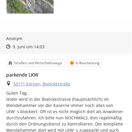
Anonym
Zeitpunkt des Erstellens
Zeitpunkt des Erstellens
Zur Äußerung
9. Juni um 14:03
Kategorie
Status
Straßen und Wirtschaftswege
In Bearbeitung
parkende LKW
Ort
50171 Kerpen, Boelckestraße
Guten Tag,

leider wird in der Boelckestrasse (hauptsächlich) im 
Wendehammer vor der Kaserne immer noch alles von 
LKW`s blockiert. Oft ist es nicht möglich dort als Anwohner 
durchzufahren. Ich bitte nun NOCHMALS, dies regelmäßig 
durch den Ordnungsdienst zu kontrollieren. Der komplette 
Wendehammer dort wird mit LKW`s zugeparkt und auch 