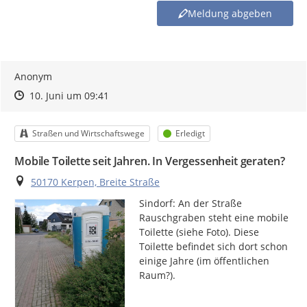
Sollte der von Ihnen angesprochene Themenbereich nicht in
Meldung abgeben
den vorhandenen Meldekategorien enthalten sein, haben
Sie die Möglichkeit, Ihr Anliegen an das Bürgermeisterbüro –
buergermeister@stadt-kerpen.de
– zu richten.
Anonym
Zeitpunkt des Erstellens
Zeitpunkt des Erstellens
Zur Äußerung
10. Juni um 09:41
Kategorie
Status
Straßen und Wirtschaftswege
Erledigt
Mobile Toilette seit Jahren. In Vergessenheit geraten?
Ort
50170 Kerpen, Breite Straße
Sindorf: An der Straße 
Rauschgraben steht eine mobile 
Toilette (siehe Foto). Diese 
Toilette befindet sich dort schon 
einige Jahre (im öffentlichen 
Raum?).