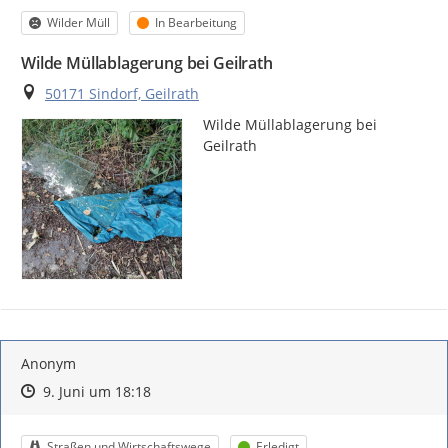
Kategorie
Status
Wilder Müll
In Bearbeitung
Wilde Müllablagerung bei Geilrath
Ort
50171 Sindorf, Geilrath
Wilde Müllablagerung bei 
Geilrath
Anonym
Zeitpunkt des Erstellens
Zeitpunkt des Erstellens
Zur Äußerung
9. Juni um 18:18
Kategorie
Status
Straßen und Wirtschaftswege
Erledigt