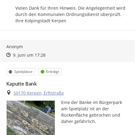
Vielen Dank für Ihren Hinweis. Die Angelegenheit wird 
durch den Kommunalen Ordnungsdienst überprüft.

Ihre Kolpingstadt Kerpen
Anonym
Zeitpunkt des Erstellens
Zeitpunkt des Erstellens
Zur Äußerung
9. Juni um 17:28
Kategorie
Status
Spielplätze
Erledigt
Kaputte Bank
Ort
50170 Kerpen, Erftstraße
Eine der Bänke im Bürgerpark 
am Spielplatz ist an der 
Rückenfläche gebrochen und 
daher gefährlich.