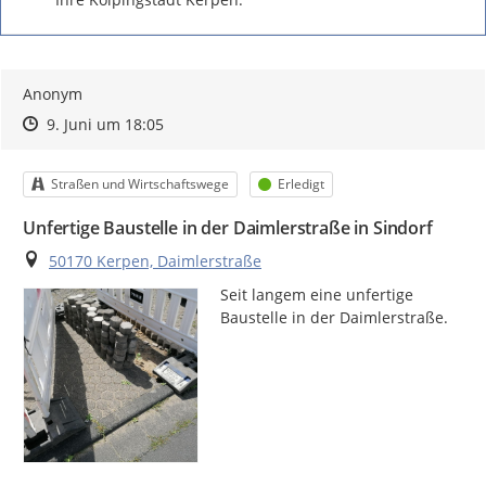
Anonym
Zeitpunkt des Erstellens
Zeitpunkt des Erstellens
Zur Äußerung
9. Juni um 18:05
Kategorie
Status
Straßen und Wirtschaftswege
Erledigt
Unfertige Baustelle in der Daimlerstraße in Sindorf
Ort
50170 Kerpen, Daimlerstraße
Seit langem eine unfertige 
Baustelle in der Daimlerstraße.