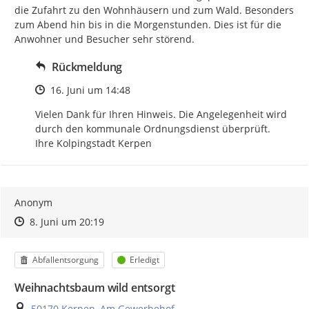
die Zufahrt zu den Wohnhäusern und zum Wald. Besonders 
zum Abend hin bis in die Morgenstunden. Dies ist für die 
Anwohner und Besucher sehr störend.
Rückmeldung
Zeitpunkt des Erstellens
16. Juni um 14:48
Vielen Dank für Ihren Hinweis. Die Angelegenheit wird 
durch den kommunale Ordnungsdienst überprüft.

Ihre Kolpingstadt Kerpen
Anonym
Zeitpunkt des Erstellens
Zeitpunkt des Erstellens
Zur Äußerung
8. Juni um 20:19
Kategorie
Status
Abfallentsorgung
Erledigt
Weihnachtsbaum wild entsorgt
Ort
50170 Kerpen, Am Gewerbehof