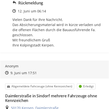
Rückmeldung
Zeitpunkt des Erstellens
12. Juni um 06:14
Vielen Dank für Ihre Nachricht.

Das Absicherungsmaterial wird in kürze verladen und 
die offenen Flächen durch die Bauausführende Fa. 
geschlossen. 

Mit freundlichem Gruß

Ihre Kolpingstadt Kerpen.
Anonym
Zeitpunkt des Erstellens
Zeitpunkt des Erstellens
Zur Äußerung
9. Juni um 17:51
Kategorie
Status
Abgemeldete Fahrzeuge (ohne Kennzeichen)
Erledigt
Daimlerstraße in Sindorf mehrere Fahrzeuge ohne
Kennzeichen
Ort
50170 Kerpen, Daimlerstraße