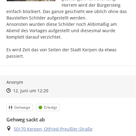
Horrem wird der Bürgersteig 
einfach blockiert. Das ganze geschieht wie üblich ohne das 
Baustellen Schilder aufgestellt werden.

Ansonsten wurden diese Schilder noch Alibimäßig am 
Abend des Vortages aufgestellt und diesesmal wurde 
komplett darauf verzichtet.

Es wird Zeit das von Seiten der Stadt Kerpen da etwas 
passiert.
Anonym
Zeitpunkt des Erstellens
Zeitpunkt des Erstellens
Zur Äußerung
12. Juni um 12:20
Kategorie
Status
Gehwege
Erledigt
Gehweg sackt ab
Ort
50170 Kerpen, Otfried-Preußler-Straße