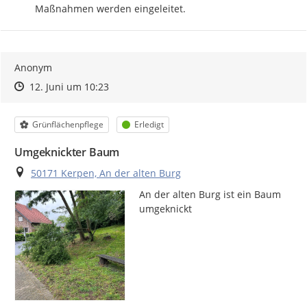
Maßnahmen werden eingeleitet.
Anonym
Zeitpunkt des Erstellens
Zeitpunkt des Erstellens
Zur Äußerung
12. Juni um 10:23
Kategorie
Status
Grünflächenpflege
Erledigt
Umgeknickter Baum
Ort
50171 Kerpen, An der alten Burg
An der alten Burg ist ein Baum 
umgeknickt