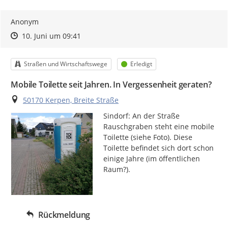
Anonym
Zeitpunkt des Erstellens
Zeitpunkt des Erstellens
Zur Äußerung
10. Juni um 09:41
Kategorie
Status
Straßen und Wirtschaftswege
Erledigt
Mobile Toilette seit Jahren. In Vergessenheit geraten?
Ort
50170 Kerpen, Breite Straße
Sindorf: An der Straße 
Rauschgraben steht eine mobile 
Toilette (siehe Foto). Diese 
Toilette befindet sich dort schon 
einige Jahre (im öffentlichen 
Raum?).
Rückmeldung