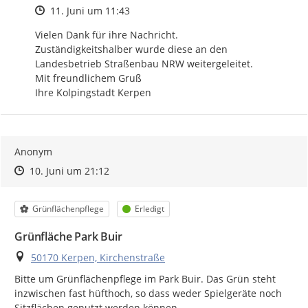
Zeitpunkt des Erstellens
11. Juni um 11:43
Vielen Dank für ihre Nachricht.

Zuständigkeitshalber wurde diese an den

Landesbetrieb Straßenbau NRW weitergeleitet.

Mit freundlichem Gruß

Ihre Kolpingstadt Kerpen
Anonym
Zeitpunkt des Erstellens
Zeitpunkt des Erstellens
Zur Äußerung
10. Juni um 21:12
Kategorie
Status
Grünflächenpflege
Erledigt
Grünfläche Park Buir
Ort
50170 Kerpen, Kirchenstraße
Bitte um Grünflächenpflege im Park Buir. Das Grün steht 
inzwischen fast hüfthoch, so dass weder Spielgeräte noch 
Sitzflächen genutzt werden können.