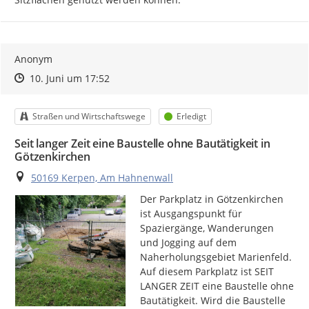
Anonym
Zeitpunkt des Erstellens
Zeitpunkt des Erstellens
Zur Äußerung
10. Juni um 17:52
Kategorie
Status
Straßen und Wirtschaftswege
Erledigt
Seit langer Zeit eine Baustelle ohne Bautätigkeit in
Götzenkirchen
Ort
50169 Kerpen, Am Hahnenwall
Der Parkplatz in Götzenkirchen 
ist Ausgangspunkt für 
Spaziergänge, Wanderungen 
und Jogging auf dem 
Naherholungsgebiet Marienfeld. 
Auf diesem Parkplatz ist SEIT 
LANGER ZEIT eine Baustelle ohne  
Bautätigkeit. Wird die Baustelle 