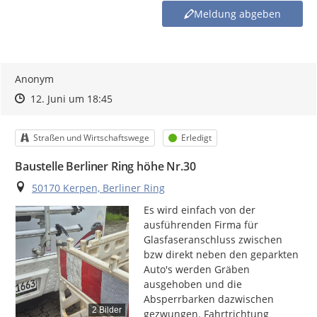
Sollte der von Ihnen angesprochene Themenbereich nicht in
Meldung abgeben
den vorhandenen Meldekategorien enthalten sein, haben
Sie die Möglichkeit, Ihr Anliegen an das Bürgermeisterbüro –
buergermeister@stadt-kerpen.de
– zu richten.
Anonym
Zeitpunkt des Erstellens
Zeitpunkt des Erstellens
Zur Äußerung
12. Juni um 18:45
Kategorie
Status
Straßen und Wirtschaftswege
Erledigt
Baustelle Berliner Ring höhe Nr.30
Ort
50170 Kerpen, Berliner Ring
Es wird einfach von der 
ausführenden Firma für 
Glasfaseranschluss zwischen 
bzw direkt neben den geparkten 
Auto's werden Gräben 
ausgehoben und die 
Absperrbarken dazwischen 
2 Bilder
gezwungen. Fahrtrichtung 