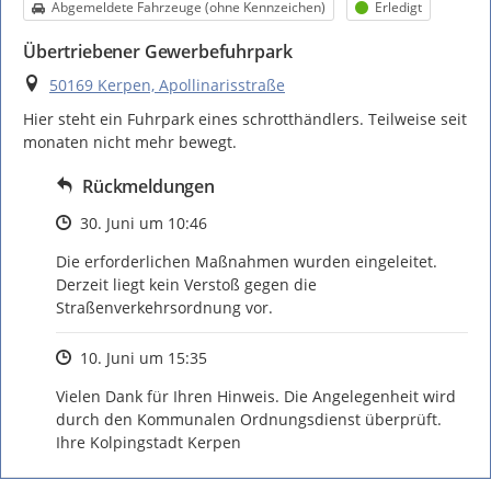
Kategorie
Status
Abgemeldete Fahrzeuge (ohne Kennzeichen)
Erledigt
Übertriebener Gewerbefuhrpark
Ort
50169 Kerpen, Apollinarisstraße
Hier steht ein Fuhrpark eines schrotthändlers. Teilweise seit 
monaten nicht mehr bewegt.
Rückmeldungen
Zeitpunkt des Erstellens
30. Juni um 10:46
Die erforderlichen Maßnahmen wurden eingeleitet. 
Derzeit liegt kein Verstoß gegen die 
Straßenverkehrsordnung vor.
Zeitpunkt des Erstellens
10. Juni um 15:35
Vielen Dank für Ihren Hinweis. Die Angelegenheit wird 
durch den Kommunalen Ordnungsdienst überprüft.

Ihre Kolpingstadt Kerpen