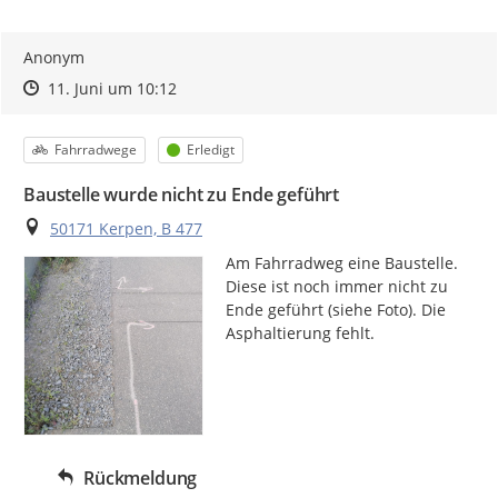
Anonym
Zeitpunkt des Erstellens
Zeitpunkt des Erstellens
Zur Äußerung
11. Juni um 10:12
Kategorie
Status
Fahrradwege
Erledigt
Baustelle wurde nicht zu Ende geführt
Ort
50171 Kerpen, B 477
Am Fahrradweg eine Baustelle. 
Diese ist noch immer nicht zu 
Ende geführt (siehe Foto). Die 
Asphaltierung fehlt.
Rückmeldung