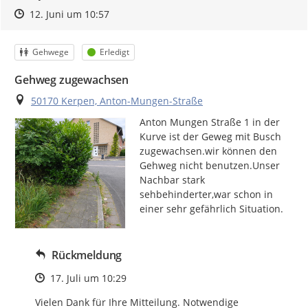
Zeitpunkt des Erstellens
Zeitpunkt des Erstellens
Zur Äußerung
12. Juni um 10:57
Kategorie
Status
Gehwege
Erledigt
Gehweg zugewachsen
Ort
50170 Kerpen, Anton-Mungen-Straße
Anton Mungen Straße 1 in der 
Kurve ist der Geweg mit Busch 
zugewachsen.wir können den 
Gehweg nicht benutzen.Unser 
Nachbar stark 
sehbehinderter,war schon in 
einer sehr gefährlich Situation.
Rückmeldung
Zeitpunkt des Erstellens
17. Juli um 10:29
Vielen Dank für Ihre Mitteilung. Notwendige 