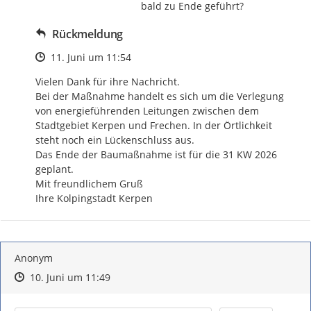
bald zu Ende geführt?
Rückmeldung
Zeitpunkt des Erstellens
11. Juni um 11:54
Vielen Dank für ihre Nachricht.

Bei der Maßnahme handelt es sich um die Verlegung 
von energieführenden Leitungen zwischen dem 
Stadtgebiet Kerpen und Frechen. In der Örtlichkeit 
steht noch ein Lückenschluss aus.

Das Ende der Baumaßnahme ist für die 31 KW 2026 
geplant.

Mit freundlichem Gruß

Ihre Kolpingstadt Kerpen
Anonym
Zeitpunkt des Erstellens
Zeitpunkt des Erstellens
Zur Äußerung
10. Juni um 11:49