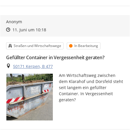
Anonym
Zeitpunkt des Erstellens
Zeitpunkt des Erstellens
Zur Äußerung
11. Juni um 10:18
Kategorie
Status
Straßen und Wirtschaftswege
In Bearbeitung
Gefüllter Container in Vergessenheit geraten?
Ort
50171 Kerpen, B 477
Am Wirtschaftsweg zwischen 
dem Klarahof und Dorsfeld steht 
seit langem ein gefüllter 
Container. In Vergessenheit 
geraten?